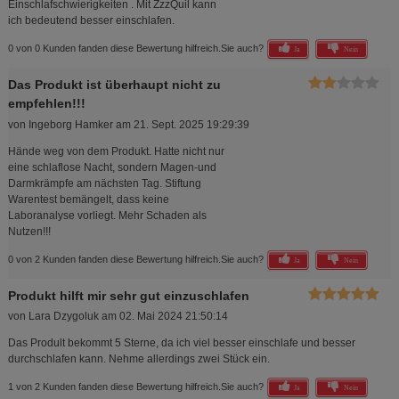
Einschlafschwierigkeiten . Mit ZzzQuil kann
ich bedeutend besser einschlafen.
0 von 0 Kunden fanden diese Bewertung hilfreich.
Sie auch?
Ja
Nein
Das Produkt ist überhaupt nicht zu
empfehlen!!!
von
Ingeborg Hamker
am
21. Sept. 2025 19:29:39
Hände weg von dem Produkt. Hatte nicht nur
eine schlaflose Nacht, sondern Magen-und
Darmkrämpfe am nächsten Tag. Stiftung
Warentest bemängelt, dass keine
Laboranalyse vorliegt. Mehr Schaden als
Nutzen!!!
0 von 2 Kunden fanden diese Bewertung hilfreich.
Sie auch?
Ja
Nein
Produkt hilft mir sehr gut einzuschlafen
von
Lara Dzygoluk
am
02. Mai 2024 21:50:14
Das Prodult bekommt 5 Sterne, da ich viel besser einschlafe und besser
durchschlafen kann. Nehme allerdings zwei Stück ein.
1 von 2 Kunden fanden diese Bewertung hilfreich.
Sie auch?
Ja
Nein