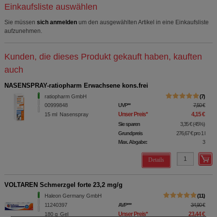
Einkaufsliste auswählen
Sie müssen
sich anmelden
um den ausgewählten Artikel in eine Einkaufsliste
aufzunehmen.
Kunden, die dieses Produkt gekauft haben, kauften
auch
NASENSPRAY-ratiopharm Erwachsene kons.frei
ratiopharm GmbH
7
00999848
UVP
**
7,50 €
Unser Preis
*
4,15 €
15
ml
Nasenspray
Sie sparen
3,35 €
(
45%
)
Grundpreis
276,67 €
pro 1 l
Max. Abgabe:
3
Details
VOLTAREN Schmerzgel forte 23,2 mg/g
Haleon Germany GmbH
11
11240397
AVP
***
34,90 €
Unser Preis
*
23,44 €
180
g
Gel