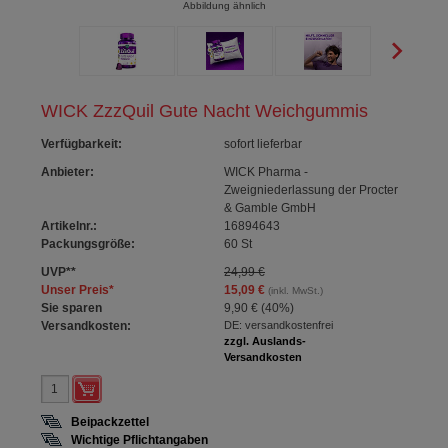
Abbildung ähnlich
WICK ZzzQuil Gute Nacht Weichgummis
Verfügbarkeit
:
sofort lieferbar
Anbieter:
WICK Pharma -
Zweigniederlassung der Procter
& Gamble GmbH
Artikelnr.:
16894643
Packungsgröße:
60
St
UVP
**
24,99 €
Unser Preis
*
15,09 €
(inkl. MwSt.)
Sie sparen
9,90 €
(
40%
)
Versandkosten:
DE: versandkostenfrei
zzgl. Auslands-
Versandkosten
Beipackzettel
Wichtige Pflichtangaben