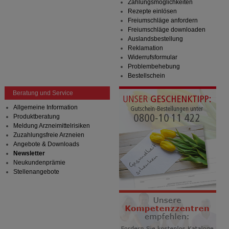
auf unserer Website aber auch die Werbung auf
Zahlungsmöglichkeiten
Drittseiten möglichst relevant für Sie zu gestalten.
Rezepte einlösen
Bitte beachten Sie, dass Daten hierfür teilweise an
Freiumschläge anfordern
Dritte wie z.B. Google oder soziale Medien
Freiumschläge downloaden
übertragen werden.
Auslandsbestellung
Reklamation
Widerrufsformular
Problembehebung
Bestellschein
Beratung und Service
Allgemeine Information
Produktberatung
Meldung Arzneimittelrisiken
Zuzahlungsfreie Arzneien
Angebote & Downloads
Newsletter
Neukundenprämie
Stellenangebote