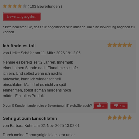
(
103
Bewertungen )
Bewertung abgeben
* Bitte beachten Sie, dass Sie angemeldet sein müssen, um eine Bewertung abgeben zu
können.
Ich finde es toll
von
Heike Schäfer
am
11. März 2026 19:12:05
Nehme es bereits seit 2 Jahren. Innerhalb
einer halben Stunde nach Einnahme schlafe
ich ein. Und selbst wenn ich nachts
aufwache, kann ich wieder schnell
einschlafen. Man darf es nicht zu spät
einnehmen, sonst ist man morgens noch
müde . Ein tolles Produkt.
0 von 0 Kunden fanden diese Bewertung hilfreich.
Sie auch?
Ja
Nein
Sehr gut zum Einschlafen
von
Barbara Kuhn
am
02. Nov. 2025 13:02:01
Durch meine Fibromyalgie leide sehr unter