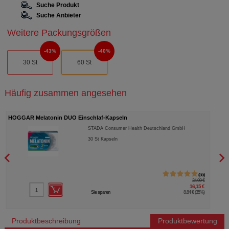
Suche Produkt
Suche Anbieter
Weitere Packungsgrößen
43%
40%
30 St
60 St
Häufig zusammen angesehen
HOGGAR Melatonin DUO Einschlaf-Kapseln
VOLT
STADA Consumer Health Deutschland GmbH
30
St
Kapseln
55
24,99 €
16,15 €
Sie sparen
8,84 €
(
35%
)
Produktbeschreibung
Produktbewertung