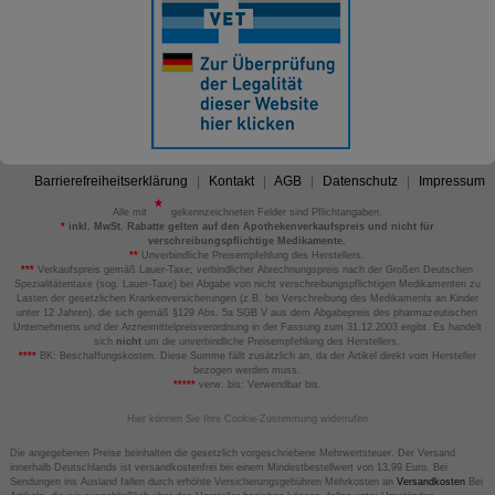
Barrierefreiheitserklärung
Kontakt
AGB
Datenschutz
Impressum
Alle mit
gekennzeichneten Felder sind Pflichtangaben.
*
inkl. MwSt. Rabatte gelten auf den Apothekenverkaufspreis und nicht für
verschreibungspflichtige Medikamente.
**
Unverbindliche Preisempfehlung des Herstellers.
***
Verkaufspreis gemäß Lauer-Taxe; verbindlicher Abrechnungspreis nach der Großen Deutschen
Spezialitätentaxe (sog. Lauer-Taxe) bei Abgabe von nicht verschreibungspflichtigen Medikamenten zu
Lasten der gesetzlichen Krankenversicherungen (z.B. bei Verschreibung des Medikaments an Kinder
unter 12 Jahren), die sich gemäß §129 Abs. 5a SGB V aus dem Abgabepreis des pharmazeutischen
Unternehmens und der Arzneimittelpreisverordnung in der Fassung zum 31.12.2003 ergibt. Es handelt
sich
nicht
um die unverbindliche Preisempfehlung des Herstellers.
****
BK: Beschaffungskosten. Diese Summe fällt zusätzlich an, da der Artikel direkt vom Hersteller
bezogen werden muss.
*****
verw. bis: Verwendbar bis.
Hier können Sie Ihre Cookie-Zustimmung widerrufen
Die angegebenen Preise beinhalten die gesetzlich vorgeschriebene Mehrwertsteuer. Der Versand
innerhalb Deutschlands ist versandkostenfrei bei einem Mindestbestellwert von 13,99 Euro. Bei
Sendungen ins Ausland fallen durch erhöhte Versicherungsgebühren Mehrkosten an
Versandkosten
Bei