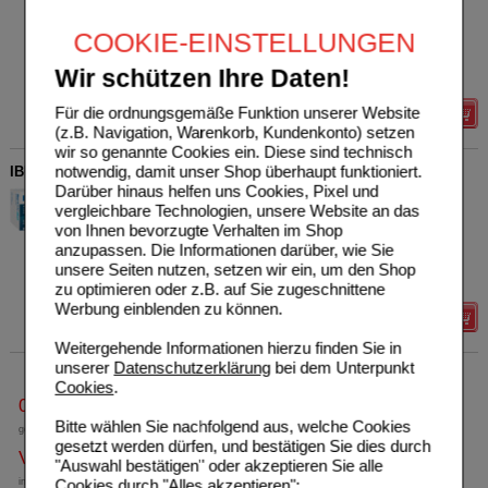
Sie sparen
11,46 €
(
33%
)
COOKIE-EINSTELLUNGEN
Grundpreis
130,22 €
pro 1 kg
Max. Abgabe:
5
Wir schützen Ihre Daten!
verw. bis*****:
12/2027
Für die ordnungsgemäße Funktion unserer Website
Details
(z.B. Navigation, Warenkorb, Kundenkonto) setzen
wir so genannte Cookies ein. Diese sind technisch
notwendig, damit unser Shop überhaupt funktioniert.
IBUHEXAL akut 400 Filmtabletten
Darüber hinaus helfen uns Cookies, Pixel und
Hexal AG
2
vergleichbare Technologien, unsere Website an das
03161577
AVP
***
13,45 €
von Ihnen bevorzugte Verhalten im Shop
Unser Preis
*
4,03 €
50
St
Filmtabletten
anzupassen. Die Informationen darüber, wie Sie
Sie sparen
9,42 €
(
70%
)
unsere Seiten nutzen, setzen wir ein, um den Shop
Max. Abgabe:
2
zu optimieren oder z.B. auf Sie zugeschnittene
Werbung einblenden zu können.
Details
Weitergehende Informationen hierzu finden Sie in
unserer
Datenschutzerklärung
bei dem Unterpunkt
Cookies
.
0800-10 11 422
Bitte wählen Sie nachfolgend aus, welche Cookies
gebührenfreie Rufnummer
gesetzt werden dürfen, und bestätigen Sie dies durch
Versandkostenfrei
"Auswahl bestätigen" oder akzeptieren Sie alle
Cookies durch "Alles akzeptieren":
innerhalb Deutschlands bei einem