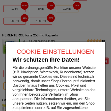
20%
38%
37%
10 ml
50 ml
100 ml
28%
35%
200 ml
1000 ml
PERENTEROL forte 250 mg Kapseln
MEDICE Arzneimittel Pütter
1
GmbH&Co.KG
AVP
***
97,51 €
Unser Preis
*
66,95 €
04508959
COOKIE-EINSTELLUNGEN
100
St
Hartkapseln
Sie sparen
30,56 €
(
31%
)
Wir schützen Ihre Daten!
Details
Für die ordnungsgemäße Funktion unserer Website
20%
27%
29%
(z.B. Navigation, Warenkorb, Kundenkonto) setzen
10 St
20 St
50 St
wir so genannte Cookies ein. Diese sind technisch
notwendig, damit unser Shop überhaupt funktioniert.
31%
Darüber hinaus helfen uns Cookies, Pixel und
100 St
vergleichbare Technologien, unsere Website an das
von Ihnen bevorzugte Verhalten im Shop
anzupassen. Die Informationen darüber, wie Sie
OMNIFLORA N Hartkapseln
unsere Seiten nutzen, setzen wir ein, um den Shop
Heilpflanzenwohl GmbH
0
zu optimieren oder z.B. auf Sie zugeschnittene
04994871
UVP
**
18,94 €