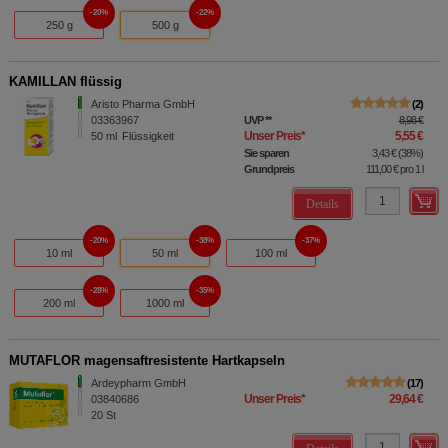
20%
22%
250 g
500 g
KAMILLAN flüssig
Aristo Pharma GmbH
2
03363967
UVP
**
8,98 €
Unser Preis
*
5,55 €
50
ml
Flüssigkeit
Sie sparen
3,43 €
(
38%
)
Grundpreis
111,00 €
pro 1 l
Details
20%
38%
37%
10 ml
50 ml
100 ml
28%
35%
200 ml
1000 ml
MUTAFLOR magensaftresistente Hartkapseln
Ardeypharm GmbH
17
Unser Preis
*
29,64 €
03840686
20
St