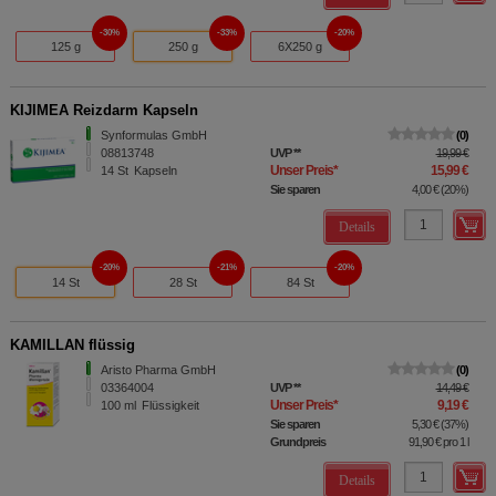
30%
33%
20%
125 g
250 g
6X250 g
KIJIMEA Reizdarm Kapseln
Synformulas GmbH
0
08813748
UVP
**
19,99 €
Unser Preis
*
15,99 €
14
St
Kapseln
Sie sparen
4,00 €
(
20%
)
Details
20%
21%
20%
14 St
28 St
84 St
KAMILLAN flüssig
Aristo Pharma GmbH
0
03364004
UVP
**
14,49 €
Unser Preis
*
9,19 €
100
ml
Flüssigkeit
Sie sparen
5,30 €
(
37%
)
Grundpreis
91,90 €
pro 1 l
Details