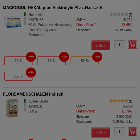
MACROGOL HEXAL plus Elektrolyte Plv.z.H.e.L.z.E.
Hexal AG
0
08875436
AVP
***
41,77 €
Unser Preis
*
23,49 €
50
St
Pulver zur Herstellung
einer Lösung zum
Sie sparen
18,28 €
(
44%
)
Einnehmen
Details
40%
41%
44%
10 St
30 St
50 St
43%
100 St
FLOHSAMENSCHALEN indisch
Avitale GmbH
1
12562111
UVP
**
13,75 €
Unser Preis
*
10,79 €
500
g
Sie sparen
2,96 €
(
22%
)
Grundpreis
21,58 €
pro 1 kg
Details