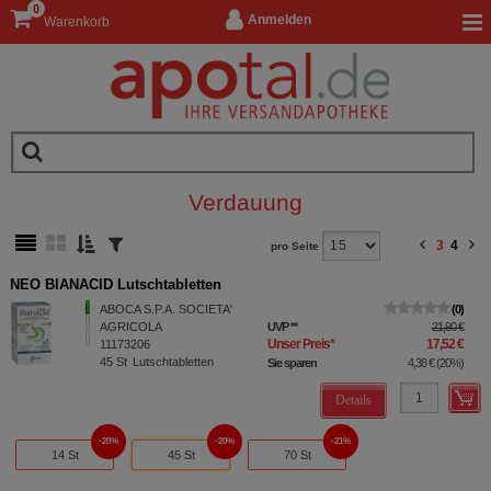
0
Anmelden
Warenkorb
Verdauung
3
4
pro Seite
NEO BIANACID Lutschtabletten
ABOCA S.P.A. SOCIETA'
0
AGRICOLA
UVP
**
21,90 €
Unser Preis
*
17,52 €
11173206
45
St
Lutschtabletten
Sie sparen
4,38 €
(
20%
)
Details
20%
20%
21%
14 St
45 St
70 St