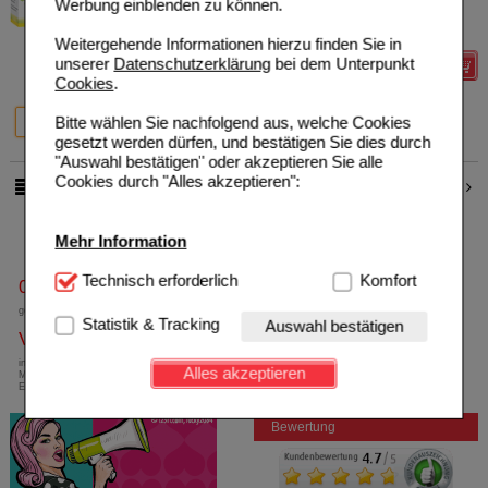
Werbung einblenden zu können.
Unser Preis
*
12,09 €
20
St
Hartkapseln
Sie sparen
6,85 €
(
36%
)
Weitergehende Informationen hierzu finden Sie in
unserer
Datenschutzerklärung
bei dem Unterpunkt
Details
Cookies
.
36%
34%
11%
Bitte wählen Sie nachfolgend aus, welche Cookies
20 St
50 St
100 St
gesetzt werden dürfen, und bestätigen Sie dies durch
"Auswahl bestätigen" oder akzeptieren Sie alle
Cookies durch "Alles akzeptieren":
3
4
pro Seite
Mehr Information
Technisch Notwendig:
Technisch erforderlich
Hierbei handelt es sich um
Komfort
0800-10 11 422
Cookies, die für die Grundfunktionen unserer
gebührenfreie Rufnummer
Website notwendig sind (z.B. Navigation, Warenkorb,
Statistik & Tracking
Auswahl bestätigen
Versandkostenfrei
Kundenkonto), weshalb auf diese nicht verzichtet
werden kann.
innerhalb Deutschlands bei einem
Alles akzeptieren
Mindestbestellwert von 13,99 Euro oder bei
Einsendung eines Kassenrezeptes
Komfort:
Diese Cookies werden genutzt um das
Einkaufserlebnis noch ansprechender zu gestalten,
Bewertung
beispielsweise für die Wiedererkennung des
Besuchers oder unsere Seite an bevorzugte
Verhaltensweisen (z.B. Spracheinstellung)