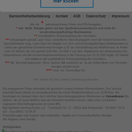
Barrierefreiheitserklärung
Kontakt
AGB
Datenschutz
Impressum
Alle mit
gekennzeichneten Felder sind Pflichtangaben.
*
inkl. MwSt. Rabatte gelten auf den Apothekenverkaufspreis und nicht für
verschreibungspflichtige Medikamente.
**
Unverbindliche Preisempfehlung des Herstellers.
***
Verkaufspreis gemäß Lauer-Taxe; verbindlicher Abrechnungspreis nach der Großen Deutschen
Spezialitätentaxe (sog. Lauer-Taxe) bei Abgabe von nicht verschreibungspflichtigen Medikamenten zu
Lasten der gesetzlichen Krankenversicherungen (z.B. bei Verschreibung des Medikaments an Kinder
unter 12 Jahren), die sich gemäß §129 Abs. 5a SGB V aus dem Abgabepreis des pharmazeutischen
Unternehmens und der Arzneimittelpreisverordnung in der Fassung zum 31.12.2003 ergibt. Es handelt
sich
nicht
um die unverbindliche Preisempfehlung des Herstellers.
****
BK: Beschaffungskosten. Diese Summe fällt zusätzlich an, da der Artikel direkt vom Hersteller
bezogen werden muss.
*****
verw. bis: Verwendbar bis.
Hier können Sie Ihre Cookie-Zustimmung widerrufen
Die angegebenen Preise beinhalten die gesetzlich vorgeschriebene Mehrwertsteuer. Der Versand
innerhalb Deutschlands ist versandkostenfrei bei einem Mindestbestellwert von 13,99 Euro. Bei
Sendungen ins Ausland fallen durch erhöhte Versicherungsgebühren Mehrkosten an
Versandkosten
Bei
Artikeln, die wir ausschließlich über den Hersteller beziehen können, fallen unter Umständen
sogenannte Beschaffungskosten an (siehe BK).
Bad Apotheke Henning Fichter e.K. - Frankfurter Str. 27 - 49214 Bad Rothenfelde - Tel 0800 / 10 11
422 - Fax 05424 / 21 64 47
Preisänderungen und Irrtümer sind vorbehalten. Abgabe nur in haushaltsüblichen Mengen.
Alle Angaben ohne Gewähr.
Verfügbarkeit:
Der Artikel ist in der Regel sofort lieferbar, in Einzelfällen bis zu 6 Tage.