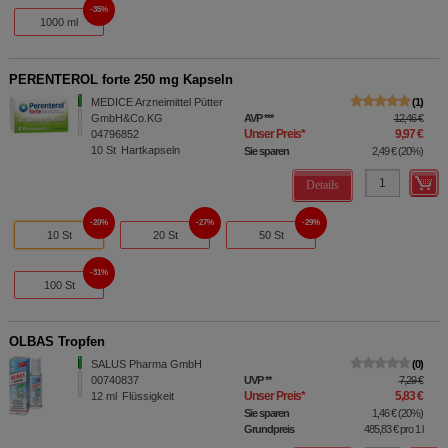
35%
1000 ml
PERENTEROL forte 250 mg Kapseln
MEDICE Arzneimittel Pütter
1
GmbH&Co.KG
AVP
***
12,46 €
Unser Preis
*
9,97 €
04796852
10
St
Hartkapseln
Sie sparen
2,49 €
(
20%
)
Details
20%
27%
29%
10 St
20 St
50 St
31%
100 St
OLBAS Tropfen
SALUS Pharma GmbH
0
00740837
UVP
**
7,29 €
Unser Preis
*
5,83 €
12
ml
Flüssigkeit
Sie sparen
1,46 €
(
20%
)
Grundpreis
485,83 €
pro 1 l