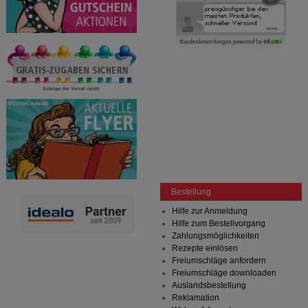
anzupassen. Komfort-Cookies ermöglichen es uns
auch auf Ihre Bedürfnisse zugeschrittene Inhalte
anzuzeigen und unser Partnerprogramm zu
betreiben.
Statistik & Tracking:
Hierüber lassen sich
Informationen über die Art und Weise der Nutzung
unserer Website sammeln, mit deren Hilfe wir unsere
Website weiter für Sie optimieren können, den Inhalt
auf unserer Website aber auch die Werbung auf
Drittseiten möglichst relevant für Sie zu gestalten.
Bitte beachten Sie, dass Daten hierfür teilweise an
Dritte wie z.B. Google oder soziale Medien
übertragen werden.
Bestellung
Hilfe zur Anmeldung
Hilfe zum Bestellvorgang
Zahlungsmöglichkeiten
Rezepte einlösen
Freiumschläge anfordern
Freiumschläge downloaden
Auslandsbestellung
Reklamation