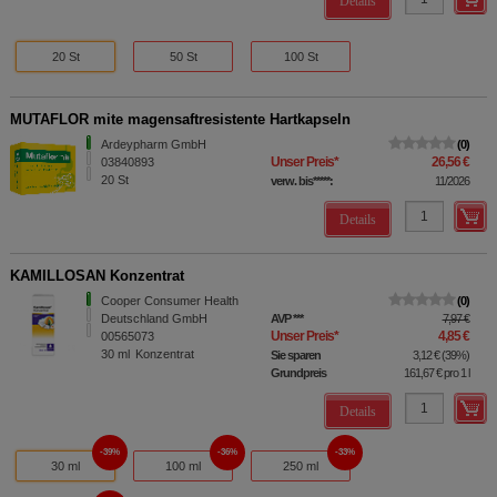
Details
20 St
50 St
100 St
MUTAFLOR mite magensaftresistente Hartkapseln
Ardeypharm GmbH
0
Unser Preis
*
26,56 €
03840893
20
St
verw. bis*****:
11/2026
Details
KAMILLOSAN Konzentrat
Cooper Consumer Health
0
Deutschland GmbH
AVP
***
7,97 €
Unser Preis
*
4,85 €
00565073
30
ml
Konzentrat
Sie sparen
3,12 €
(
39%
)
Grundpreis
161,67 €
pro 1 l
Details
39%
36%
33%
30 ml
100 ml
250 ml