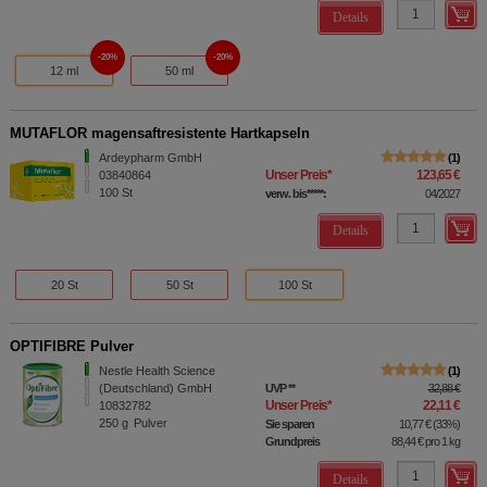
Details
20%
20%
12 ml
50 ml
MUTAFLOR magensaftresistente Hartkapseln
Ardeypharm GmbH
1
Unser Preis
*
123,65 €
03840864
100
St
verw. bis*****:
04/2027
Details
20 St
50 St
100 St
OPTIFIBRE Pulver
Nestle Health Science
1
(Deutschland) GmbH
UVP
**
32,88 €
Unser Preis
*
22,11 €
10832782
250
g
Pulver
Sie sparen
10,77 €
(
33%
)
Grundpreis
88,44 €
pro 1 kg
Details