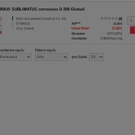
RIUS SUBLIMATUS corrosivus D 200 Globuli
DHU-Arzneimittel GmbH & Co. KG
0
07596421
AVP
***
21,85 €
Unser Preis
*
17,48 €
10
g
Globuli
Sie sparen
4,37 €
(
20%
)
Grundpreis
1748,00 €
pro 1 kg
Sortieren nach:
Filtern nach:
pro Seite