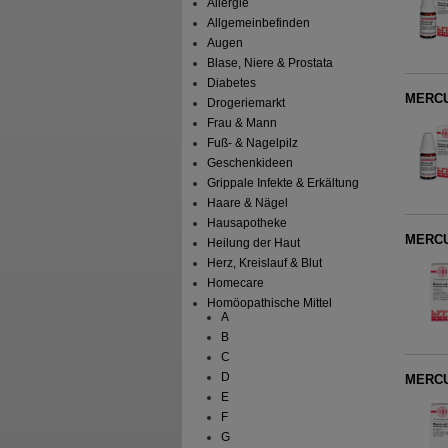
Allergie
Allgemeinbefinden
Augen
Blase, Niere & Prostata
Diabetes
MERCU
Drogeriemarkt
Frau & Mann
Fuß- & Nagelpilz
Geschenkideen
Grippale Infekte & Erkältung
Haare & Nägel
Hausapotheke
MERCU
Heilung der Haut
Herz, Kreislauf & Blut
Homecare
Homöopathische Mittel
A
B
C
D
MERCU
E
F
G