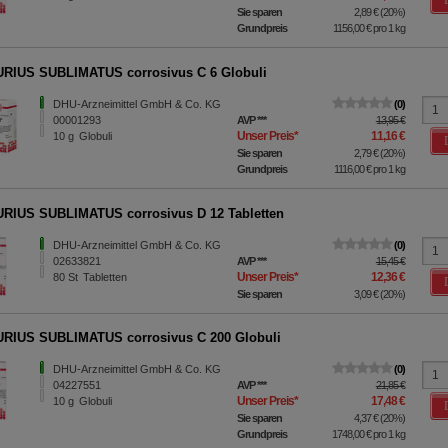
Sie sparen
2,89 €
(
20%
)
Grundpreis
1156,00 €
pro 1 kg
RIUS SUBLIMATUS corrosivus C 6 Globuli
DHU-Arzneimittel GmbH & Co. KG
0
00001293
AVP
***
13,95 €
Unser Preis
*
11,16 €
10
g
Globuli
Sie sparen
2,79 €
(
20%
)
Grundpreis
1116,00 €
pro 1 kg
IUS SUBLIMATUS corrosivus D 12 Tabletten
DHU-Arzneimittel GmbH & Co. KG
0
02633821
AVP
***
15,45 €
Unser Preis
*
12,36 €
80
St
Tabletten
Sie sparen
3,09 €
(
20%
)
RIUS SUBLIMATUS corrosivus C 200 Globuli
DHU-Arzneimittel GmbH & Co. KG
0
04227551
AVP
***
21,85 €
Unser Preis
*
17,48 €
10
g
Globuli
Sie sparen
4,37 €
(
20%
)
Grundpreis
1748,00 €
pro 1 kg