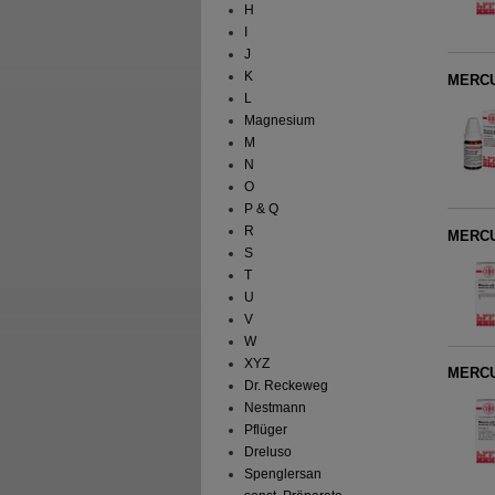
H
I
J
K
MERCU
L
Magnesium
M
N
O
P & Q
R
MERCUR
S
T
U
V
W
XYZ
MERCU
Dr. Reckeweg
Nestmann
Pflüger
Dreluso
Spenglersan