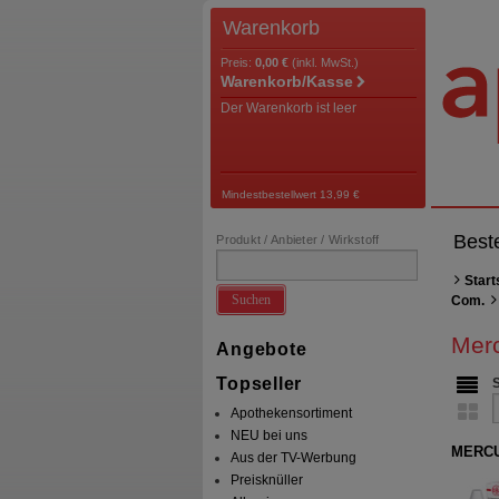
Warenkorb
Preis:
0,00 €
(inkl. MwSt.)
Warenkorb/Kasse
Der Warenkorb ist leer
Mindestbestellwert 13,99 €
Best
Produkt / Anbieter / Wirkstoff
Start
Suchen
Com.
Merc
Angebote
Topseller
Apothekensortiment
NEU bei uns
MERCU
Aus der TV-Werbung
Preisknüller