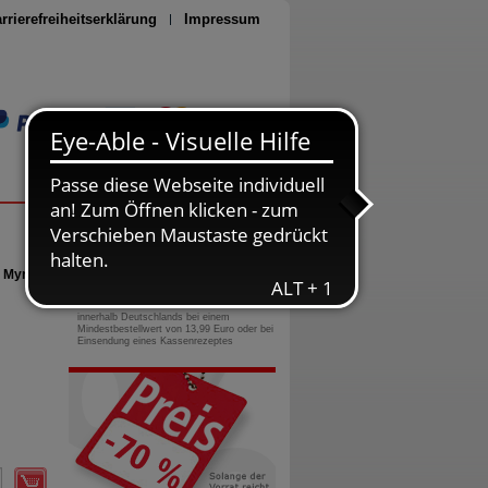
rrierefreiheitserklärung
Impressum
Seite drucken
0800-10 11 422
gebührenfreie Rufnummer
 Myrtus
Versandkostenfrei
innerhalb Deutschlands bei einem
Mindestbestellwert von 13,99 Euro oder bei
Einsendung eines Kassenrezeptes