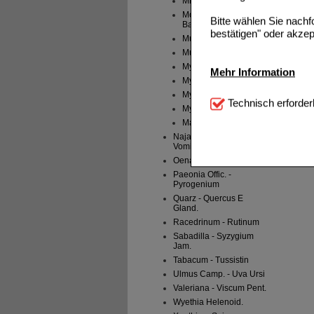
Millefolium
Momordica
Bitte wählen Sie nach
Balsamina
bestätigen" oder akzep
Muira Puama
Murex
Myrica Cerifera
Mehr Information
Myristica Sebifera
Myrtillocactus
Technisch Notwendi
Technisch erforder
Myrtillus
notwendig sind (z.B. N
Magnesium Phos.
Komfort:
Diese Cookie
Naja Tripudians - Nux
Vomica
beispielsweise für di
Spracheinstellung) an
Oenanthe Croc.- Oxalis
Inhalte anzuzeigen un
Paeonia Offic. -
Pyrogenium
Statistik & Tracking:
H
Quarz - Quercus E
Gland.
sammeln, mit deren Hil
Racedrinum - Rutinum
auch die Werbung auf Dr
teilweise an Dritte wi
Sabadilla - Syzygium
Jam.
Tabacum - Tussistin
Ulmus Camp. - Uva Ursi
Valeriana - Viscum Pent.
Wyethia Helenoid.