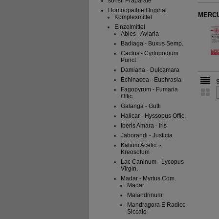
sonst. Präparate
Homöopathie Original
MERCU
Komplexmittel
Einzelmittel
Abies - Aviaria
Badiaga - Buxus Semp.
Cactus - Cyrtopodium
Punct.
Damiana - Dulcamara
Echinacea - Euphrasia
Fagopyrum - Fumaria
Offic.
Galanga - Gutti
Halicar - Hyssopus Offic.
Iberis Amara - Iris
Jaborandi - Justicia
Kalium Acetic. -
Kreosotum
Lac Caninum - Lycopus
Virgin.
Madar - Myrtus Com.
Madar
Malandrinum
Mandragora E Radice
Siccato