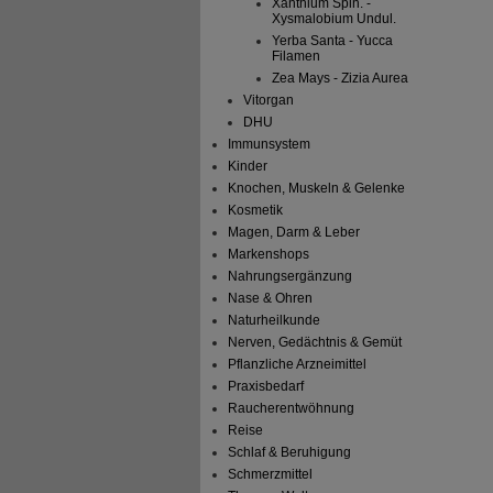
Xanthium Spin. -
Xysmalobium Undul.
Yerba Santa - Yucca
Filamen
Zea Mays - Zizia Aurea
Vitorgan
DHU
Immunsystem
Kinder
Knochen, Muskeln & Gelenke
Kosmetik
Magen, Darm & Leber
Markenshops
Nahrungsergänzung
Nase & Ohren
Naturheilkunde
Nerven, Gedächtnis & Gemüt
Pflanzliche Arzneimittel
Praxisbedarf
Raucherentwöhnung
Reise
Schlaf & Beruhigung
Schmerzmittel