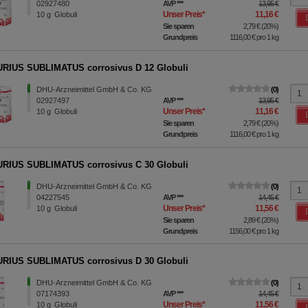
02927480
AVP
***
13,95 €
Unser Preis
*
11,16 €
10
g
Globuli
Sie sparen
2,79 €
(
20%
)
Grundpreis
1116,00 €
pro 1 kg
RIUS SUBLIMATUS corrosivus D 12 Globuli
DHU-Arzneimittel GmbH & Co. KG
0
02927497
AVP
***
13,95 €
Unser Preis
*
11,16 €
10
g
Globuli
Sie sparen
2,79 €
(
20%
)
Grundpreis
1116,00 €
pro 1 kg
RIUS SUBLIMATUS corrosivus C 30 Globuli
DHU-Arzneimittel GmbH & Co. KG
0
04227545
AVP
***
14,45 €
Unser Preis
*
11,56 €
10
g
Globuli
Sie sparen
2,89 €
(
20%
)
Grundpreis
1156,00 €
pro 1 kg
RIUS SUBLIMATUS corrosivus D 30 Globuli
DHU-Arzneimittel GmbH & Co. KG
0
07174393
AVP
***
14,45 €
Unser Preis
*
11,56 €
10
g
Globuli