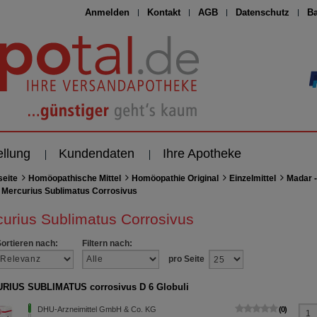
Anmelden
Kontakt
AGB
Datenschutz
Ba
ellung
Kundendaten
Ihre Apotheke
seite
Homöopathische Mittel
Homöopathie Original
Einzelmittel
Madar -
Mercurius Sublimatus Corrosivus
urius Sublimatus Corrosivus
Sortieren nach:
Filtern nach:
pro Seite
RIUS SUBLIMATUS corrosivus D 6 Globuli
DHU-Arzneimittel GmbH & Co. KG
0