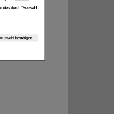
ie dies durch "Auswahl
nserer Website
Auswahl bestätigen
tet werden kann.
estalten,
rhaltensweisen (z.B.
nisse zugeschrittene
ng unserer Website
uf unserer Website aber
, dass Daten hierfür