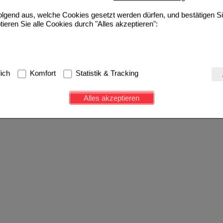
folgend aus, welche Cookies gesetzt werden dürfen, und bestätigen S
tieren Sie alle Cookies durch "Alles akzeptieren":
g:
Hierbei handelt es sich um Cookies, die für die Grundfunktionen u
lich
Komfort
Statistik & Tracking
avigation, Warenkorb, Kundenkonto), weshalb auf diese nicht verzich
s werden genutzt um das Einkaufserlebnis noch ansprechender zu g
Alles akzeptieren
e Wiedererkennung des Besuchers oder unsere Seite an bevorzugte Ve
zupassen. Komfort-Cookies ermöglichen es uns auch auf Ihre Bedürf
d unser Partnerprogramm zu betreiben.
ierüber lassen sich Informationen über die Art und Weise der Nutzu
fe wir unsere Website weiter für Sie optimieren können, den Inhalt a
ittseiten möglichst relevant für Sie zu gestalten. Bitte beachten Sie
e z.B. Google oder soziale Medien übertragen werden.