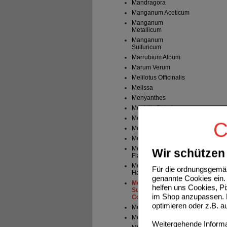
Mandragora
Manganum Aceticum
Manganum
Metallicum
Manganum
Sulfuricum
Marrubium Album
Marum Verum
Melilotus Officinalis
Melissa
Menyanthes
Mephitis Putorius
Mercurius Bijodatus
C
Mercurius Cyanatus
Mercurius Dulcis
Mercurius Jodatus
Wir schützen 
Flavus
Mercurius Solubilis
Für die ordnungsgemäß
Hahnemanni
genannte Cookies ein. 
Mercurius
helfen uns Cookies, P
Sublimatus
im Shop anzupassen. D
Corrosivus
optimieren oder z.B. 
Mercurius Vivus
Mezereum
Weitergehende Informat