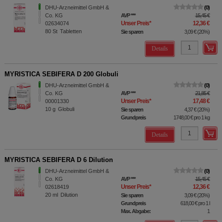
DHU-Arzneimittel GmbH &
0
Co. KG
AVP
***
15,45 €
Unser Preis
*
12,36 €
02634074
80
St
Tabletten
Sie sparen
3,09 €
(
20%
)
Details
MYRISTICA SEBIFERA D 200 Globuli
DHU-Arzneimittel GmbH &
0
Co. KG
AVP
***
21,85 €
Unser Preis
*
17,48 €
00001330
10
g
Globuli
Sie sparen
4,37 €
(
20%
)
Grundpreis
1748,00 €
pro 1 kg
Details
MYRISTICA SEBIFERA D 6 Dilution
DHU-Arzneimittel GmbH &
0
Co. KG
AVP
***
15,45 €
Unser Preis
*
12,36 €
02618419
20
ml
Dilution
Sie sparen
3,09 €
(
20%
)
Grundpreis
618,00 €
pro 1 l
Max. Abgabe:
1