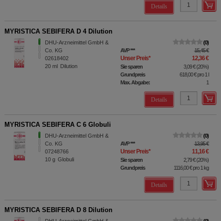
Details
MYRISTICA SEBIFERA D 4 Dilution
DHU-Arzneimittel GmbH &
0
Co. KG
AVP
***
15,45 €
Unser Preis
*
12,36 €
02618402
20
ml
Dilution
Sie sparen
3,09 €
(
20%
)
Grundpreis
618,00 €
pro 1 l
Max. Abgabe:
1
Details
MYRISTICA SEBIFERA C 6 Globuli
DHU-Arzneimittel GmbH &
0
Co. KG
AVP
***
13,95 €
Unser Preis
*
11,16 €
07248766
10
g
Globuli
Sie sparen
2,79 €
(
20%
)
Grundpreis
1116,00 €
pro 1 kg
Details
MYRISTICA SEBIFERA D 8 Dilution