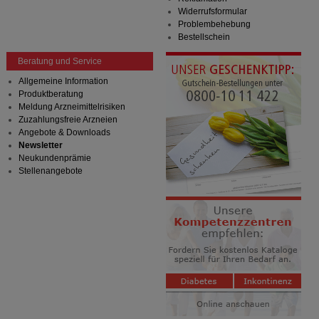
anzupassen. Komfort-Cookies ermöglichen es uns
Widerrufsformular
auch auf Ihre Bedürfnisse zugeschrittene Inhalte
Problembehebung
anzuzeigen und unser Partnerprogramm zu
Bestellschein
betreiben.
Beratung und Service
Statistik & Tracking:
Hierüber lassen sich
Allgemeine Information
Informationen über die Art und Weise der Nutzung
Produktberatung
unserer Website sammeln, mit deren Hilfe wir unsere
Meldung Arzneimittelrisiken
Website weiter für Sie optimieren können, den Inhalt
Zuzahlungsfreie Arzneien
auf unserer Website aber auch die Werbung auf
Angebote & Downloads
Drittseiten möglichst relevant für Sie zu gestalten.
Newsletter
Bitte beachten Sie, dass Daten hierfür teilweise an
Neukundenprämie
Dritte wie z.B. Google oder soziale Medien
Stellenangebote
übertragen werden.