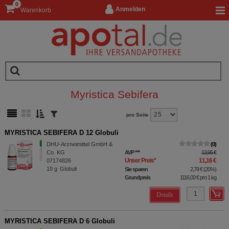
0
Anmelden
Warenkorb
Myristica Sebifera
pro Seite
MYRISTICA SEBIFERA D 12 Globuli
DHU-Arzneimittel GmbH &
0
Co. KG
AVP
***
13,95 €
Unser Preis
*
11,16 €
07174826
10
g
Globuli
Sie sparen
2,79 €
(
20%
)
Grundpreis
1116,00 €
pro 1 kg
Details
MYRISTICA SEBIFERA D 6 Globuli