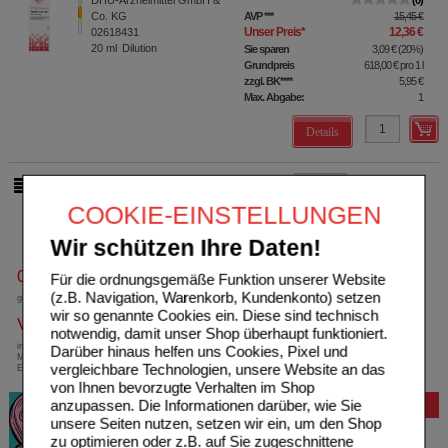
DHU-Arzneimittel GmbH &
0
Co. KG
AVP
***
15,45 €
Unser Preis
*
12,36 €
02618431
20
ml
Dilution
Sie sparen
3,09 €
(
20%
)
Grundpreis
618,00 €
pro 1 l
zzgl. BK
****
5,95 €
Max. Abgabe:
1
Details
pro Seite
COOKIE-EINSTELLUNGEN
Wir schützen Ihre Daten!
0800-10 11 422
Für die ordnungsgemäße Funktion unserer Website
(z.B. Navigation, Warenkorb, Kundenkonto) setzen
gebührenfreie Rufnummer
wir so genannte Cookies ein. Diese sind technisch
Versandkostenfrei
notwendig, damit unser Shop überhaupt funktioniert.
innerhalb Deutschlands bei einem
Darüber hinaus helfen uns Cookies, Pixel und
Mindestbestellwert von 13,99 Euro oder bei
vergleichbare Technologien, unsere Website an das
Einsendung eines Kassenrezeptes
von Ihnen bevorzugte Verhalten im Shop
anzupassen. Die Informationen darüber, wie Sie
Bewertung
unsere Seiten nutzen, setzen wir ein, um den Shop
zu optimieren oder z.B. auf Sie zugeschnittene