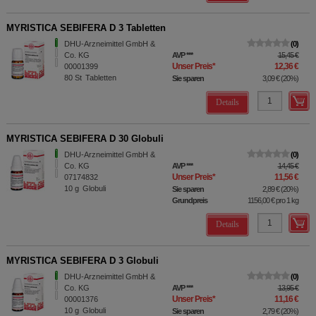
MYRISTICA SEBIFERA D 3 Tabletten
DHU-Arzneimittel GmbH &
0
Co. KG
AVP
***
15,45 €
Unser Preis
*
12,36 €
00001399
80
St
Tabletten
Sie sparen
3,09 €
(
20%
)
Details
MYRISTICA SEBIFERA D 30 Globuli
DHU-Arzneimittel GmbH &
0
Co. KG
AVP
***
14,45 €
Unser Preis
*
11,56 €
07174832
10
g
Globuli
Sie sparen
2,89 €
(
20%
)
Grundpreis
1156,00 €
pro 1 kg
Details
MYRISTICA SEBIFERA D 3 Globuli
DHU-Arzneimittel GmbH &
0
Co. KG
AVP
***
13,95 €
Unser Preis
*
11,16 €
00001376
10
g
Globuli
Sie sparen
2,79 €
(
20%
)