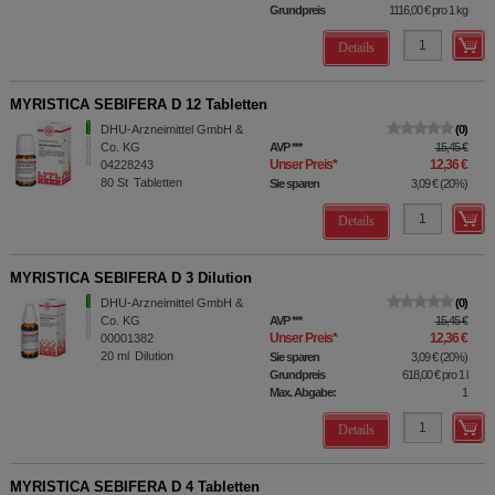
Grundpreis
1116,00 €
pro 1 kg
Details
MYRISTICA SEBIFERA D 12 Tabletten
DHU-Arzneimittel GmbH &
0
Co. KG
AVP
***
15,45 €
Unser Preis
*
12,36 €
04228243
80
St
Tabletten
Sie sparen
3,09 €
(
20%
)
Details
MYRISTICA SEBIFERA D 3 Dilution
DHU-Arzneimittel GmbH &
0
Co. KG
AVP
***
15,45 €
Unser Preis
*
12,36 €
00001382
20
ml
Dilution
Sie sparen
3,09 €
(
20%
)
Grundpreis
618,00 €
pro 1 l
Max. Abgabe:
1
Details
MYRISTICA SEBIFERA D 4 Tabletten