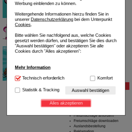
Werbung einblenden zu können.
Weitergehende Informationen hierzu finden Sie in
unserer
Datenschutzerklärung
bei dem Unterpunkt
Cookies
.
Bitte wählen Sie nachfolgend aus, welche Cookies
gesetzt werden dürfen, und bestätigen Sie dies durch
"Auswahl bestätigen" oder akzeptieren Sie alle
Cookies durch "Alles akzeptieren":
Mehr Information
Technisch Notwendig:
Technisch erforderlich
Hierbei handelt es sich um
Komfort
Cookies, die für die Grundfunktionen unserer
Bestellung
Website notwendig sind (z.B. Navigation, Warenkorb,
Statistik & Tracking
Auswahl bestätigen
Kundenkonto), weshalb auf diese nicht verzichtet
Hilfe zur Anmeldung
werden kann.
Hilfe zum Bestellvorgang
Alles akzeptieren
Zahlungsmöglichkeiten
Komfort:
Diese Cookies werden genutzt um das
Rezepte einlösen
Einkaufserlebnis noch ansprechender zu gestalten,
Freiumschläge anfordern
beispielsweise für die Wiedererkennung des
Freiumschläge downloaden
Besuchers oder unsere Seite an bevorzugte
Auslandsbestellung
Verhaltensweisen (z.B. Spracheinstellung)
Reklamation