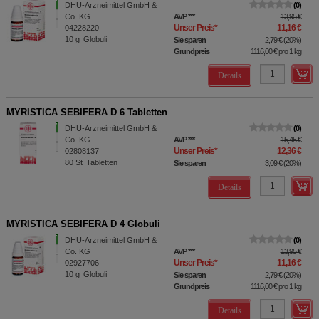
DHU-Arzneimittel GmbH &
0
Co. KG
AVP
***
13,95 €
Unser Preis
*
11,16 €
04228220
10
g
Globuli
Sie sparen
2,79 €
(
20%
)
Grundpreis
1116,00 €
pro 1 kg
Details
MYRISTICA SEBIFERA D 6 Tabletten
DHU-Arzneimittel GmbH &
0
Co. KG
AVP
***
15,45 €
Unser Preis
*
12,36 €
02808137
80
St
Tabletten
Sie sparen
3,09 €
(
20%
)
Details
MYRISTICA SEBIFERA D 4 Globuli
DHU-Arzneimittel GmbH &
0
Co. KG
AVP
***
13,95 €
Unser Preis
*
11,16 €
02927706
10
g
Globuli
Sie sparen
2,79 €
(
20%
)
Grundpreis
1116,00 €
pro 1 kg
Details