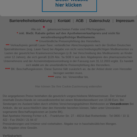
Barrierefreiheitserklärung
Kontakt
AGB
Datenschutz
Impressum
Alle mit
gekennzeichneten Felder sind Pflichtangaben.
*
inkl. MwSt. Rabatte gelten auf den Apothekenverkaufspreis und nicht für
verschreibungspflichtige Medikamente.
**
Unverbindliche Preisempfehlung des Herstellers.
***
Verkaufspreis gemäß Lauer-Taxe; verbindlicher Abrechnungspreis nach der Großen Deutschen
Spezialitätentaxe (sog. Lauer-Taxe) bei Abgabe von nicht verschreibungspflichtigen Medikamenten zu
Lasten der gesetzlichen Krankenversicherungen (z.B. bei Verschreibung des Medikaments an Kinder
unter 12 Jahren), die sich gemäß §129 Abs. 5a SGB V aus dem Abgabepreis des pharmazeutischen
Unternehmens und der Arzneimittelpreisverordnung in der Fassung zum 31.12.2003 ergibt. Es handelt
sich
nicht
um die unverbindliche Preisempfehlung des Herstellers.
****
BK: Beschaffungskosten. Diese Summe fällt zusätzlich an, da der Artikel direkt vom Hersteller
bezogen werden muss.
*****
verw. bis: Verwendbar bis.
Hier können Sie Ihre Cookie-Zustimmung widerrufen
Die angegebenen Preise beinhalten die gesetzlich vorgeschriebene Mehrwertsteuer. Der Versand
innerhalb Deutschlands ist versandkostenfrei bei einem Mindestbestellwert von 13,99 Euro. Bei
Sendungen ins Ausland fallen durch erhöhte Versicherungsgebühren Mehrkosten an
Versandkosten
Bei
Artikeln, die wir ausschließlich über den Hersteller beziehen können, fallen unter Umständen
sogenannte Beschaffungskosten an (siehe BK).
Bad Apotheke Henning Fichter e.K. - Frankfurter Str. 27 - 49214 Bad Rothenfelde - Tel 0800 / 10 11
422 - Fax 05424 / 21 64 47
Preisänderungen und Irrtümer sind vorbehalten. Abgabe nur in haushaltsüblichen Mengen.
Alle Angaben ohne Gewähr.
Verfügbarkeit: