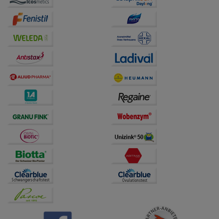
auf unserer Website aber auch die Werbung auf
Drittseiten möglichst relevant für Sie zu gestalten.
Bitte beachten Sie, dass Daten hierfür teilweise an
Dritte wie z.B. Google oder soziale Medien
übertragen werden.