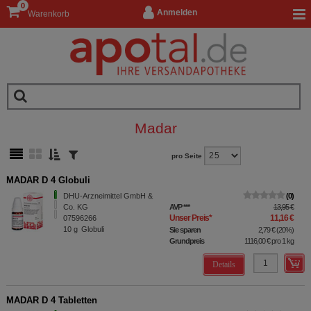
0
Anmelden
Warenkorb
Madar
pro Seite
MADAR D 4 Globuli
DHU-Arzneimittel GmbH &
0
Co. KG
AVP
***
13,95 €
Unser Preis
*
11,16 €
07596266
10
g
Globuli
Sie sparen
2,79 €
(
20%
)
Grundpreis
1116,00 €
pro 1 kg
Details
MADAR D 4 Tabletten