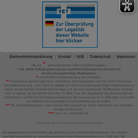
Barrierefreiheitserklärung
Kontakt
AGB
Datenschutz
Impressum
Alle mit
gekennzeichneten Felder sind Pflichtangaben.
*
inkl. MwSt. Rabatte gelten auf den Apothekenverkaufspreis und nicht für
verschreibungspflichtige Medikamente.
**
Unverbindliche Preisempfehlung des Herstellers.
***
Verkaufspreis gemäß Lauer-Taxe; verbindlicher Abrechnungspreis nach der Großen Deutschen
Spezialitätentaxe (sog. Lauer-Taxe) bei Abgabe von nicht verschreibungspflichtigen Medikamenten zu
Lasten der gesetzlichen Krankenversicherungen (z.B. bei Verschreibung des Medikaments an Kinder
unter 12 Jahren), die sich gemäß §129 Abs. 5a SGB V aus dem Abgabepreis des pharmazeutischen
Unternehmens und der Arzneimittelpreisverordnung in der Fassung zum 31.12.2003 ergibt. Es handelt
sich
nicht
um die unverbindliche Preisempfehlung des Herstellers.
****
BK: Beschaffungskosten. Diese Summe fällt zusätzlich an, da der Artikel direkt vom Hersteller
bezogen werden muss.
*****
verw. bis: Verwendbar bis.
Hier können Sie Ihre Cookie-Zustimmung widerrufen
Die angegebenen Preise beinhalten die gesetzlich vorgeschriebene Mehrwertsteuer. Der Versand
innerhalb Deutschlands ist versandkostenfrei bei einem Mindestbestellwert von 13,99 Euro. Bei