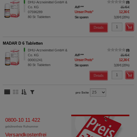
DHU-Arzneimittel GmbH &
0
Co. KG
AVP
***
15,45 €
Unser Preis
*
12,36 €
07596289
80
St
Tabletten
Sie sparen
3,09 €
(
20%
)
Details
MADAR D 6 Tabletten
DHU-Arzneimittel GmbH &
0
Co. KG
AVP
***
15,45 €
Unser Preis
*
12,36 €
00001241
80
St
Tabletten
Sie sparen
3,09 €
(
20%
)
Details
pro Seite
0800-10 11 422
gebührenfreie Rufnummer
Versandkostenfrei