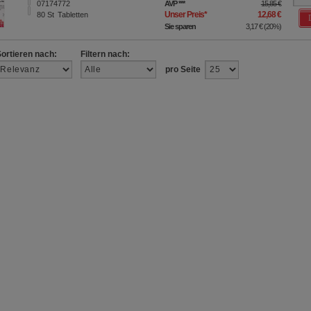
07174772
AVP
***
15,85 €
Unser Preis
*
12,68 €
80
St
Tabletten
Sie sparen
3,17 €
(
20%
)
Sortieren nach:
Filtern nach:
pro Seite