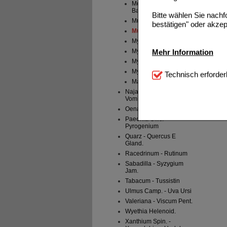
Momordica
Balsamina
Bitte wählen Sie nach
Muira Puama
bestätigen" oder akzep
Murex
Myrica Cerifera
Myristica Sebifera
Mehr Information
Myrtillocactus
Technisch Notwendi
Myrtillus
Technisch erforder
notwendig sind (z.B. N
Magnesium Phos.
Naja Tripudians - Nux
Komfort:
Diese Cookie
Vomica
beispielsweise für di
Oenanthe Croc.- Oxalis
Spracheinstellung) an
Paeonia Offic. -
Inhalte anzuzeigen un
Pyrogenium
Quarz - Quercus E
Statistik & Tracking:
H
Gland.
sammeln, mit deren Hil
Racedrinum - Rutinum
auch die Werbung auf Dr
Sabadilla - Syzygium
teilweise an Dritte wi
Jam.
Tabacum - Tussistin
Ulmus Camp. - Uva Ursi
Valeriana - Viscum Pent.
Wyethia Helenoid.
Xanthium Spin. -