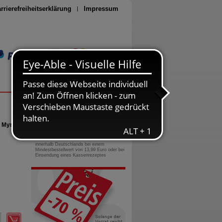
rrierefreiheitserklärung
Impressum
Seite drucken
0800-10 11 422
gebührenfreie Rufnummer
 Myrtus
Versandkostenfrei
innerhalb Deutschlands bei einem
Mindestbestellwert von 13,99 Euro oder bei
Einsendung eines Kassenrezeptes