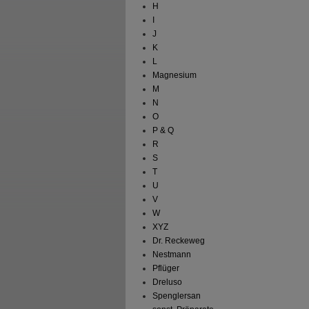
H
I
J
K
L
Magnesium
M
N
O
P & Q
R
S
T
U
V
W
XYZ
Dr. Reckeweg
Nestmann
Pflüger
Dreluso
Spenglersan