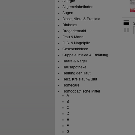
Allergie
Allgemeinbefinden
Augen
Blase, Niere & Prostata
Diabetes
Drogeriemarkt
Frau & Mann
Fuß- & Nagelpilz
Geschenkideen
Grippale Infekte & Erkältung
Haare & Nägel
Hausapotheke
Heilung der Haut
Herz, Kreislauf & Blut
Homecare
Homöopathische Mittel
A
B
C
D
E
F
G