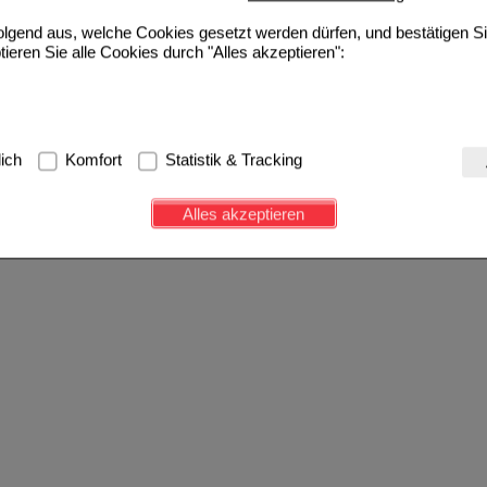
folgend aus, welche Cookies gesetzt werden dürfen, und bestätigen S
tieren Sie alle Cookies durch "Alles akzeptieren":
g:
Hierbei handelt es sich um Cookies, die für die Grundfunktionen u
lich
Komfort
Statistik & Tracking
avigation, Warenkorb, Kundenkonto), weshalb auf diese nicht verzich
s werden genutzt um das Einkaufserlebnis noch ansprechender zu g
Alles akzeptieren
e Wiedererkennung des Besuchers oder unsere Seite an bevorzugte Ve
zupassen. Komfort-Cookies ermöglichen es uns auch auf Ihre Bedürf
d unser Partnerprogramm zu betreiben.
ierüber lassen sich Informationen über die Art und Weise der Nutzu
fe wir unsere Website weiter für Sie optimieren können, den Inhalt a
ittseiten möglichst relevant für Sie zu gestalten. Bitte beachten Sie
e z.B. Google oder soziale Medien übertragen werden.