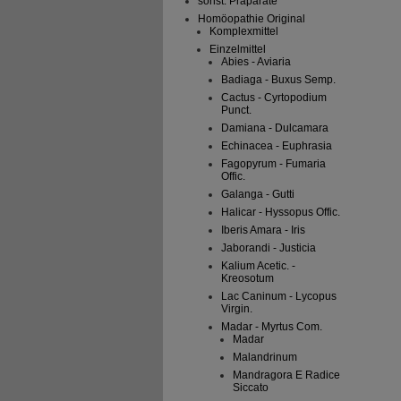
sonst. Präparate
Homöopathie Original
Komplexmittel
Einzelmittel
Abies - Aviaria
Badiaga - Buxus Semp.
Cactus - Cyrtopodium
Punct.
Damiana - Dulcamara
Echinacea - Euphrasia
Fagopyrum - Fumaria
Offic.
Galanga - Gutti
Halicar - Hyssopus Offic.
Iberis Amara - Iris
Jaborandi - Justicia
Kalium Acetic. -
Kreosotum
Lac Caninum - Lycopus
Virgin.
Madar - Myrtus Com.
Madar
Malandrinum
Mandragora E Radice
Siccato