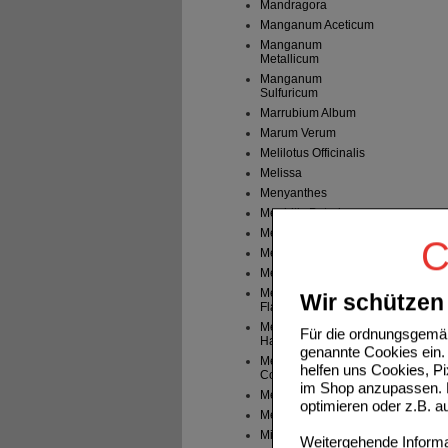
Mandragora
Manganum Aceticum
Manganum
Metallicum
Manganum
Sulfuricum
Marrubium Album
Marum Verum
Melilotus Officinalis
Melissa
Menyanthes
Mephitis Putorius
Mercurius Bijodatus
C
Mercurius Cyanatus
Mercurius Dulcis
Mercurius Jodatus
Wir schützen 
Flavus
Mercurius Solubilis
Für die ordnungsgemäß
Hahnemanni
genannte Cookies ein. 
Mercurius Sublimatus
helfen uns Cookies, P
Corrosivus
im Shop anzupassen. D
Mercurius Vivus
optimieren oder z.B. 
Mezereum
Millefolium
Weitergehende Informat