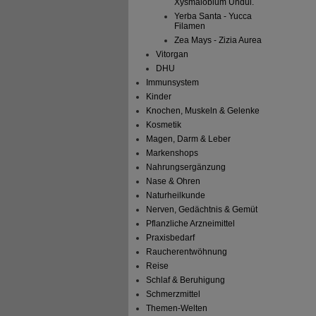
Xysmalobium Undul.
Yerba Santa - Yucca
Filamen
Zea Mays - Zizia Aurea
Vitorgan
DHU
Immunsystem
Kinder
Knochen, Muskeln & Gelenke
Kosmetik
Magen, Darm & Leber
Markenshops
Nahrungsergänzung
Nase & Ohren
Naturheilkunde
Nerven, Gedächtnis & Gemüt
Pflanzliche Arzneimittel
Praxisbedarf
Raucherentwöhnung
Reise
Schlaf & Beruhigung
Schmerzmittel
Themen-Welten