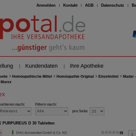
Anmelden
Kontakt
AGB
Datenschutz
Ba
ellung
Kundendaten
Ihre Apotheke
seite
Homöopathische Mittel
Homöopathie Original
Einzelmittel
Madar -
Murex
ex
Sortieren nach:
Filtern nach:
pro Seite
 PURPUREUS D 30 Tabletten
DHU-Arzneimittel GmbH & Co. KG
0