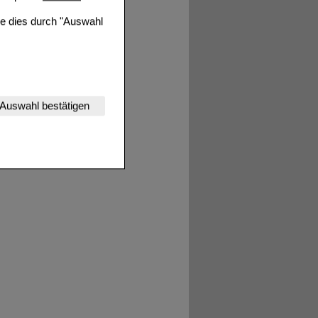
ie dies durch "Auswahl
nserer Website
Auswahl bestätigen
tet werden kann.
estalten,
rhaltensweisen (z.B.
nisse zugeschrittene
ng unserer Website
uf unserer Website aber
, dass Daten hierfür