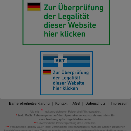
Barrierefreiheitserklärung
Kontakt
AGB
Datenschutz
Impressum
Alle mit
gekennzeichneten Felder sind Pflichtangaben.
*
inkl. MwSt. Rabatte gelten auf den Apothekenverkaufspreis und nicht für
verschreibungspflichtige Medikamente.
**
Unverbindliche Preisempfehlung des Herstellers.
***
Verkaufspreis gemäß Lauer-Taxe; verbindlicher Abrechnungspreis nach der Großen Deutschen
Spezialitätentaxe (sog. Lauer-Taxe) bei Abgabe von nicht verschreibungspflichtigen Medikamenten zu