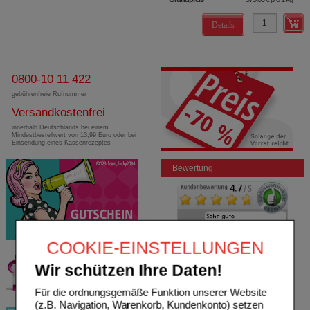
Details
0800-10 11 422
gebührenfreie Rufnummer
Versandkostenfrei
innerhalb Deutschlands bei einem
Mindestbestellwert von 13,99 Euro oder bei
Einsendung eines Kassenrezeptes
Bewertung
COOKIE-EINSTELLUNGEN
Wir schützen Ihre Daten!
Für die ordnungsgemäße Funktion unserer Website
(z.B. Navigation, Warenkorb, Kundenkonto) setzen