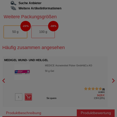
Suche Anbieter
Weitere Artikelinformationen
Weitere Packungsgrößen
23%
38%
50 g
100 g
Häufig zusammen angesehen
MEDIGEL WUND- UND HEILGEL
COM
MEDICE Arzneimittel Pütter GmbH&Co.KG
50
g
Gel
6
17,89 €
14,31 €
Sie sparen
3,58 €
(
20%
)
Produktbeschreibung
Produktbewertung