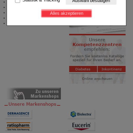
Auswahl bestätigen
Zuzahlungsfreie Arzneien
Kundenkonto), weshalb auf diese nicht verzichtet
Angebote & Downloads
werden kann.
Newsletter
Alles akzeptieren
Neukundenprämie
Komfort:
Diese Cookies werden genutzt um das
Stellenangebote
Einkaufserlebnis noch ansprechender zu gestalten,
beispielsweise für die Wiedererkennung des
Besuchers oder unsere Seite an bevorzugte
Verhaltensweisen (z.B. Spracheinstellung)
anzupassen. Komfort-Cookies ermöglichen es uns
auch auf Ihre Bedürfnisse zugeschrittene Inhalte
anzuzeigen und unser Partnerprogramm zu
betreiben.
Statistik & Tracking:
Hierüber lassen sich
Informationen über die Art und Weise der Nutzung
unserer Website sammeln, mit deren Hilfe wir unsere
Website weiter für Sie optimieren können, den Inhalt
auf unserer Website aber auch die Werbung auf
Drittseiten möglichst relevant für Sie zu gestalten.
Bitte beachten Sie, dass Daten hierfür teilweise an
Dritte wie z.B. Google oder soziale Medien
übertragen werden.