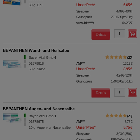
Unser Preis
*
6,65 €
30
g
Gel
Sie sparen
4,46 €
(
40%
)
Grundpreis
221,67 €
pro 1 kg
verw. bis*****:
04/2027
Details
BEPANTHEN Wund- und Heilsalbe
Bayer Vital GmbH
20
01578818
AVP
***
13,19 €
Unser Preis
*
8,95 €
50
g
Salbe
Sie sparen
4,24 €
(
32%
)
Grundpreis
179,00 €
pro 1 kg
Details
BEPANTHEN Augen- und Nasensalbe
Bayer Vital GmbH
23
01578675
AVP
***
8,78 €
Unser Preis
*
5,75 €
10
g
Augen- u. Nasensalbe
Sie sparen
3,03 €
(
35%
)
Grundpreis
575,00 €
pro 1 kg