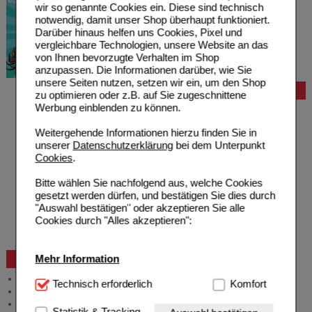
wir so genannte Cookies ein. Diese sind technisch
notwendig, damit unser Shop überhaupt funktioniert.
Darüber hinaus helfen uns Cookies, Pixel und
vergleichbare Technologien, unsere Website an das
von Ihnen bevorzugte Verhalten im Shop
anzupassen. Die Informationen darüber, wie Sie
unsere Seiten nutzen, setzen wir ein, um den Shop
Bestellung
zu optimieren oder z.B. auf Sie zugeschnittene
Werbung einblenden zu können.
Hilfe zur Anmeldung
Hilfe zum Bestellvorgang
Weitergehende Informationen hierzu finden Sie in
Zahlungsmöglichkeiten
unserer
Datenschutzerklärung
bei dem Unterpunkt
Rezepte einlösen
Cookies
.
Freiumschläge anfordern
Freiumschläge downloaden
Bitte wählen Sie nachfolgend aus, welche Cookies
Auslandsbestellung
gesetzt werden dürfen, und bestätigen Sie dies durch
Reklamation
"Auswahl bestätigen" oder akzeptieren Sie alle
Widerrufsformular
Cookies durch "Alles akzeptieren":
Problembehebung
Bestellschein
Mehr Information
Beratung und Service
Allgemeine Information
Technisch Notwendig:
Technisch erforderlich
Hierbei handelt es sich um
Komfort
Produktberatung
Cookies, die für die Grundfunktionen unserer
Meldung Arzneimittelrisiken
Website notwendig sind (z.B. Navigation, Warenkorb,
Statistik & Tracking