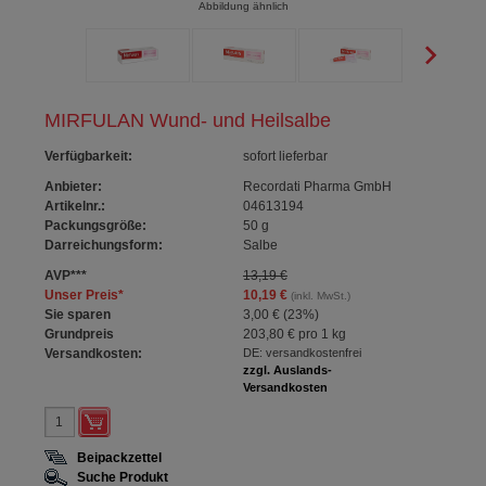
Abbildung ähnlich
MIRFULAN Wund- und Heilsalbe
Verfügbarkeit
:
sofort lieferbar
Anbieter:
Recordati Pharma GmbH
Artikelnr.:
04613194
Packungsgröße:
50
g
Darreichungsform:
Salbe
AVP
***
13,19 €
Unser Preis
*
10,19 €
(inkl. MwSt.)
Sie sparen
3,00 €
(
23%
)
Grundpreis
203,80 €
pro 1 kg
Versandkosten:
DE: versandkostenfrei
zzgl. Auslands-
Versandkosten
Beipackzettel
Suche Produkt