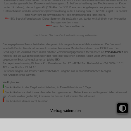
Lasten der gesetzlichen Krankenversicherungen (z.B. bei Verschreibung des Medikaments an Kinder
unter 12 Jahren), die sich gemäß §129 Abs. 5a SGB V aus dem Abgabepreis des pharmazeutischen
Unternehmens und der Arzneimittelpreisverordnung in der Fassung zum 31.12.2003 ergibt. Es handelt
sich
nicht
um die unverbindliche Preisempfehlung des Herstellers.
****
BK: Beschaffungskosten. Diese Summe fällt zusätzlich an, da der Artikel direkt vom Hersteller
bezogen werden muss.
*****
verw. bis: Verwendbar bis.
Hier können Sie Ihre Cookie-Zustimmung widerrufen
Die angegebenen Preise beinhalten die gesetzlich vorgeschriebene Mehrwertsteuer. Der Versand
innerhalb Deutschlands ist versandkostenfrei bei einem Mindestbestellwert von 13,99 Euro. Bei
Sendungen ins Ausland fallen durch erhöhte Versicherungsgebühren Mehrkosten an
Versandkosten
Bei
Artikeln, die wir ausschließlich über den Hersteller beziehen können, fallen unter Umständen
sogenannte Beschaffungskosten an (siehe BK).
Bad Apotheke Henning Fichter e.K. - Frankfurter Str. 27 - 49214 Bad Rothenfelde - Tel 0800 / 10 11
422 - Fax 05424 / 21 64 47
Preisänderungen und Irrtümer sind vorbehalten. Abgabe nur in haushaltsüblichen Mengen.
Alle Angaben ohne Gewähr.
Verfügbarkeit:
Der Artikel ist in der Regel sofort lieferbar, in Einzelfällen bis zu 6 Tage.
Der Artikel muss direkt vom Hersteller bezogen werden. Daher kann es zu längeren Lieferzeiten und
ggf. Zusatzkosten (siehe BK) kommen. In diesem Fall werden Sie informiert.
Der Artikel ist derzeit nicht lieferbar.
Vertrag widerrufen