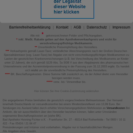
Barrierefreiheitserklärung
Kontakt
AGB
Datenschutz
Impressum
Alle mit
gekennzeichneten Felder sind Pflichtangaben.
*
inkl. MwSt. Rabatte gelten auf den Apothekenverkaufspreis und nicht für
verschreibungspflichtige Medikamente.
**
Unverbindliche Preisempfehlung des Herstellers.
***
Verkaufspreis gemäß Lauer-Taxe; verbindlicher Abrechnungspreis nach der Großen Deutschen
Spezialitätentaxe (sog. Lauer-Taxe) bei Abgabe von nicht verschreibungspflichtigen Medikamenten zu
Lasten der gesetzlichen Krankenversicherungen (z.B. bei Verschreibung des Medikaments an Kinder
unter 12 Jahren), die sich gemäß §129 Abs. 5a SGB V aus dem Abgabepreis des pharmazeutischen
Unternehmens und der Arzneimittelpreisverordnung in der Fassung zum 31.12.2003 ergibt. Es handelt
sich
nicht
um die unverbindliche Preisempfehlung des Herstellers.
****
BK: Beschaffungskosten. Diese Summe fällt zusätzlich an, da der Artikel direkt vom Hersteller
bezogen werden muss.
*****
verw. bis: Verwendbar bis.
Hier können Sie Ihre Cookie-Zustimmung widerrufen
Die angegebenen Preise beinhalten die gesetzlich vorgeschriebene Mehrwertsteuer. Der Versand
innerhalb Deutschlands ist versandkostenfrei bei einem Mindestbestellwert von 13,99 Euro. Bei
Sendungen ins Ausland fallen durch erhöhte Versicherungsgebühren Mehrkosten an
Versandkosten
Bei
Artikeln, die wir ausschließlich über den Hersteller beziehen können, fallen unter Umständen
sogenannte Beschaffungskosten an (siehe BK).
Bad Apotheke Henning Fichter e.K. - Frankfurter Str. 27 - 49214 Bad Rothenfelde - Tel 0800 / 10 11
422 - Fax 05424 / 21 64 47
Preisänderungen und Irrtümer sind vorbehalten. Abgabe nur in haushaltsüblichen Mengen.
Alle Angaben ohne Gewähr.