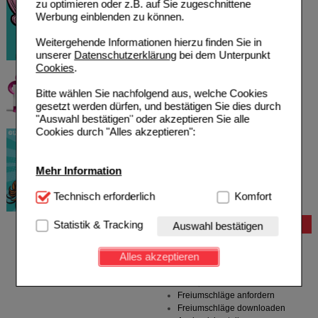
zu optimieren oder z.B. auf Sie zugeschnittene
Werbung einblenden zu können.
Weitergehende Informationen hierzu finden Sie in
unserer
Datenschutzerklärung
bei dem Unterpunkt
Cookies
.
Bitte wählen Sie nachfolgend aus, welche Cookies
gesetzt werden dürfen, und bestätigen Sie dies durch
"Auswahl bestätigen" oder akzeptieren Sie alle
Cookies durch "Alles akzeptieren":
Mehr Information
Technisch Notwendig:
Technisch erforderlich
Hierbei handelt es sich um
Komfort
Cookies, die für die Grundfunktionen unserer
Website notwendig sind (z.B. Navigation, Warenkorb,
Statistik & Tracking
Bestellung
Auswahl bestätigen
Kundenkonto), weshalb auf diese nicht verzichtet
Hilfe zur Anmeldung
werden kann.
Alles akzeptieren
Hilfe zum Bestellvorgang
Zahlungsmöglichkeiten
Komfort:
Diese Cookies werden genutzt um das
Rezepte einlösen
Einkaufserlebnis noch ansprechender zu gestalten,
Freiumschläge anfordern
beispielsweise für die Wiedererkennung des
Freiumschläge downloaden
Besuchers oder unsere Seite an bevorzugte