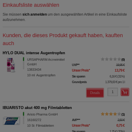
Einkaufsliste auswählen
Sie müssen
sich anmelden
um den ausgewählten Artikel in eine Einkaufsliste
aufzunehmen.
Kunden, die dieses Produkt gekauft haben, kauften
auch
HYLO DUAL intense Augentropfen
URSAPHARM Arzneimittel
0
GmbH
UVP
**
19,95 €
13833434
Unser Preis
*
13,79 €
10
ml
Augentropfen
Sie sparen
6,16 €
(
31%
)
Grundpreis
1.379,00 €
pro 1 l
Details
IBUARISTO akut 400 mg Filmtabletten
Aristo Pharma GmbH
1
16160272
AVP
***
2,50 €
Unser Preis
*
0,75 €
10
St
Filmtabletten
Sie sparen
1,75 €
(
70%
)