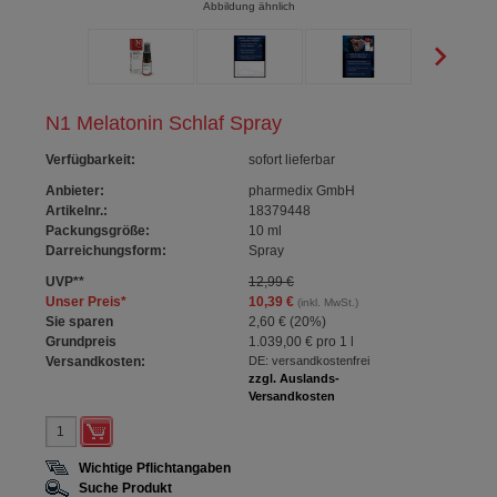
Abbildung ähnlich
N1 Melatonin Schlaf Spray
Verfügbarkeit
:
sofort lieferbar
Anbieter:
pharmedix GmbH
Artikelnr.:
18379448
Packungsgröße:
10
ml
Darreichungsform:
Spray
UVP
**
12,99 €
Unser Preis
*
10,39 €
(inkl. MwSt.)
Sie sparen
2,60 €
(
20%
)
Grundpreis
1.039,00 €
pro 1 l
Versandkosten:
DE: versandkostenfrei
zzgl. Auslands-
Versandkosten
Wichtige Pflichtangaben
Suche Produkt