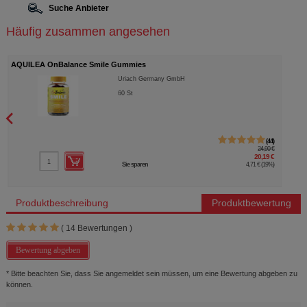
Suche Anbieter
Häufig zusammen angesehen
AQUILEA OnBalance Smile Gummies
Uriach Germany GmbH
60
St
44
24,90 €
20,19 €
Sie sparen
4,71 €
(
19%
)
Produktbeschreibung
Produktbewertung
(
14
Bewertungen )
Bewertung abgeben
* Bitte beachten Sie, dass Sie angemeldet sein müssen, um eine Bewertung abgeben zu
können.