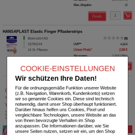
Max. Abgabe:
10
Details
HANSAPLAST Elastic Finger Pflasterstrips
Beiersdorf AG
0
16760144
UVP
**
4,15 €
Unser Preis
*
2,99 €
16
St
Pflaster
Sie sparen
1,16 €
(
28%
)
COOKIE-EINSTELLUNGEN
Details
Wir schützen Ihre Daten!
Für die ordnungsgemäße Funktion unserer Website
0800-10 11 422
(z.B. Navigation, Warenkorb, Kundenkonto) setzen
gebührenfreie Rufnummer
wir so genannte Cookies ein. Diese sind technisch
notwendig, damit unser Shop überhaupt funktioniert.
Versandkostenfrei
Darüber hinaus helfen uns Cookies, Pixel und
innerhalb Deutschlands bei einem
vergleichbare Technologien, unsere Website an das
Mindestbestellwert von 13,99 Euro oder bei
Einsendung eines Kassenrezeptes
von Ihnen bevorzugte Verhalten im Shop
anzupassen. Die Informationen darüber, wie Sie
Bewertung
unsere Seiten nutzen, setzen wir ein, um den Shop