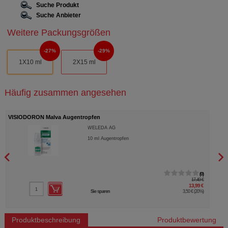
Suche Produkt
Suche Anbieter
Weitere Packungsgrößen
27%
29%
1X10 ml
2X15 ml
Häufig zusammen angesehen
VISIODORON Malva Augentropfen
VISI
WELEDA AG
10
ml
Augentropfen
0
17,49 €
13,99 €
Sie sparen
3,50 €
(
20%
)
Produktbeschreibung
Produktbewertung