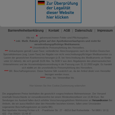
Barrierefreiheitserklärung
Kontakt
AGB
Datenschutz
Impressum
Alle mit
gekennzeichneten Felder sind Pflichtangaben.
*
inkl. MwSt. Rabatte gelten auf den Apothekenverkaufspreis und nicht für
verschreibungspflichtige Medikamente.
**
Unverbindliche Preisempfehlung des Herstellers.
***
Verkaufspreis gemäß Lauer-Taxe; verbindlicher Abrechnungspreis nach der Großen Deutschen
Spezialitätentaxe (sog. Lauer-Taxe) bei Abgabe von nicht verschreibungspflichtigen Medikamenten zu
Lasten der gesetzlichen Krankenversicherungen (z.B. bei Verschreibung des Medikaments an Kinder
unter 12 Jahren), die sich gemäß §129 Abs. 5a SGB V aus dem Abgabepreis des pharmazeutischen
Unternehmens und der Arzneimittelpreisverordnung in der Fassung zum 31.12.2003 ergibt. Es handelt
sich
nicht
um die unverbindliche Preisempfehlung des Herstellers.
****
BK: Beschaffungskosten. Diese Summe fällt zusätzlich an, da der Artikel direkt vom Hersteller
bezogen werden muss.
*****
verw. bis: Verwendbar bis.
Hier können Sie Ihre Cookie-Zustimmung widerrufen
Die angegebenen Preise beinhalten die gesetzlich vorgeschriebene Mehrwertsteuer. Der Versand
innerhalb Deutschlands ist versandkostenfrei bei einem Mindestbestellwert von 13,99 Euro. Bei
Sendungen ins Ausland fallen durch erhöhte Versicherungsgebühren Mehrkosten an
Versandkosten
Bei
Artikeln, die wir ausschließlich über den Hersteller beziehen können, fallen unter Umständen
sogenannte Beschaffungskosten an (siehe BK).
Bad Apotheke Henning Fichter e.K. - Frankfurter Str. 27 - 49214 Bad Rothenfelde - Tel 0800 / 10 11
422 - Fax 05424 / 21 64 47