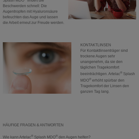
Splash MDO
lindert die
Beschwerden schnell: Die
Augentropfen mit Hyaluronsäure
befeuchten das Auge und lassen
die Arbeit erneut zur Freude werden.
KONTAKTLINSEN
Für Kontaktlinsenträger sind
trockene Augen sehr
unangenehm, da sie den
täglichen Tragekomfort
®
beeinträchtigen. Artelac
Splash
®
MDO
erhöht spürbar den
Tragekomfort der Linsen den
ganzen Tag lang.
HÄUFIGE FRAGEN & ANTWORTEN
®
®
Wie kann Artelac
Splash MDO
den Augen helfen?