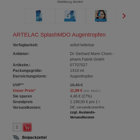
Abbildung ähnlich
ARTELAC SplashMDO Augentropfen
Verfügbarkeit
:
sofort lieferbar
Anbieter:
Dr. Gerhard Mann Chem.-
pharm.Fabrik GmbH
Artikelnr.:
07707027
Packungsgröße:
1X10
ml
Darreichungsform:
Augentropfen
UVP
**
16,45 €
Unser Preis
*
11,99 €
(inkl. MwSt.)
Sie sparen
4,46 €
(
27%
)
Grundpreis
1.199,00 €
pro 1 l
Versandkosten:
DE: versandkostenfrei
zzgl. Auslands-
Versandkosten
Beipackzettel