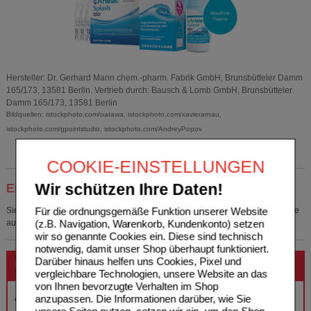
Hersteller: Dr. Gerhard Mann chem.-pharm. Fabrik GmbH, Brunsbütteler Damm
165/173, 13581 Berlin. Vertrieb durch: Bausch & Lomb GmbH, Brunsbütteler
Damm 165/173, 13581 Berlin
Bildquellen: istockphoto.com/oatawa, istockphoto.com/xavierarnau,
istockphoto.com/gpointstudio, istockphoto.com/AndreyPopov.
COOKIE-EINSTELLUNGEN
Wir schützen Ihre Daten!
Einkaufsliste auswählen
Für die ordnungsgemäße Funktion unserer Website
Sie müssen
sich anmelden
um den ausgewählten Artikel in eine Einkaufsliste
(z.B. Navigation, Warenkorb, Kundenkonto) setzen
aufzunehmen.
wir so genannte Cookies ein. Diese sind technisch
notwendig, damit unser Shop überhaupt funktioniert.
Darüber hinaus helfen uns Cookies, Pixel und
Unser Apotheker empfiehlt:
vergleichbare Technologien, unsere Website an das
von Ihnen bevorzugte Verhalten im Shop
ARTELAC Complete MDO Augentropfen
anzupassen. Die Informationen darüber, wie Sie