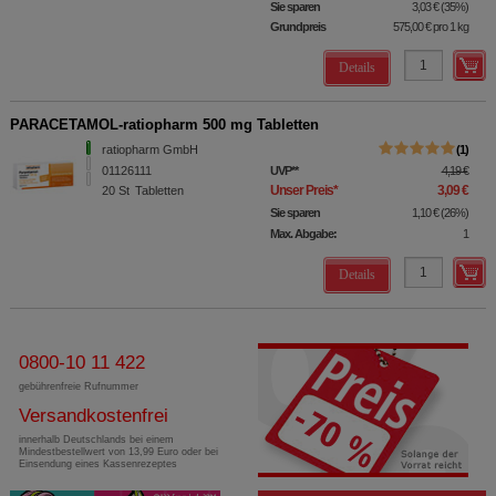
Sie sparen
3,03 €
(
35%
)
Grundpreis
575,00 €
pro 1 kg
Details
PARACETAMOL-ratiopharm 500 mg Tabletten
ratiopharm GmbH
1
01126111
UVP
**
4,19 €
Unser Preis
*
3,09 €
20
St
Tabletten
Sie sparen
1,10 €
(
26%
)
Max. Abgabe:
1
Details
0800-10 11 422
gebührenfreie Rufnummer
Versandkostenfrei
innerhalb Deutschlands bei einem
Mindestbestellwert von 13,99 Euro oder bei
Einsendung eines Kassenrezeptes