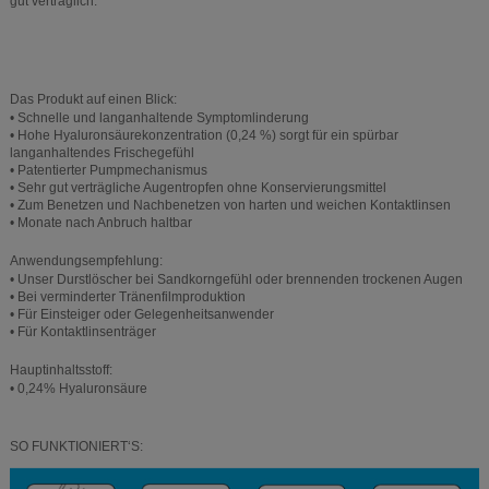
gut verträglich.
Das Produkt auf einen Blick:
• Schnelle und langanhaltende Symptomlinderung
• Hohe Hyaluronsäurekonzentration (0,24 %) sorgt für ein spürbar
langanhaltendes Frischegefühl
• Patentierter Pumpmechanismus
• Sehr gut verträgliche Augentropfen ohne Konservierungsmittel
• Zum Benetzen und Nachbenetzen von harten und weichen Kontaktlinsen
• Monate nach Anbruch haltbar
Anwendungsempfehlung:
• Unser Durstlöscher bei Sandkorngefühl oder brennenden trockenen Augen
• Bei verminderter Tränenfilmproduktion
• Für Einsteiger oder Gelegenheitsanwender
• Für Kontaktlinsenträger
Hauptinhaltsstoff:
• 0,24% Hyaluronsäure
SO FUNKTIONIERT‘S: