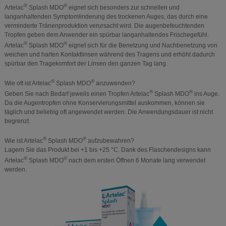
®
®
Artelac
Splash MDO
eignet sich besonders zur schnellen und
langanhaltenden Symptomlinderung des trockenen Auges, das durch eine
verminderte Tränenproduktion verursacht wird. Die augenbefeuchtenden
Tropfen geben dem Anwender ein spürbar langanhaltendes Frischegefühl.
®
®
Artelac
Splash MDO
eignet sich für die Benetzung und Nachbenetzung von
weichen und harten Kontaktlinsen während des Tragens und erhöht dadurch
spürbar den Tragekomfort der Linsen den ganzen Tag lang.
®
®
Wie oft ist Artelac
Splash MDO
anzuwenden?
®
®
Geben Sie nach Bedarf jeweils einen Tropfen Artelac
Splash MDO
ins Auge.
Da die Augentropfen ohne Konservierungsmittel auskommen, können sie
täglich und beliebig oft angewendet werden. Die Anwendungsdauer ist nicht
begrenzt.
®
®
Wie ist Artelac
Splash MDO
aufzubewahren?
Lagern Sie das Produkt bei +1 bis +25 °C. Dank des Flaschendesigns kann
®
®
Artelac
Splash MDO
nach dem ersten Öffnen 6 Monate lang verwendet
werden.