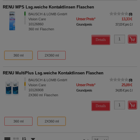
RENU MPS Lsg.weiche Kontaktlinsen Flaschen
BAUSCH & LOMB GmbH
0
Unser Preis
*
13,33 €
Vision Care
10126860
Grundpreis
37,03 €
pro 1 l
360
ml
Flaschen
Details
360 ml
2X360 ml
RENU MultiPlus Lsg.weiche Kontaktlinsen Flaschen
BAUSCH & LOMB GmbH
0
Unser Preis
*
25,09 €
Vision Care
10126908
Grundpreis
34,85 €
pro 1 l
2X360
ml
Flaschen
Details
360 ml
2X360 ml