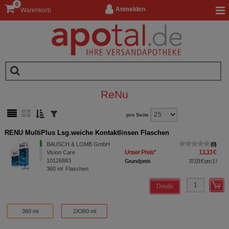
0
Anmelden
Warenkorb
ReNu
pro Seite
RENU MultiPlus Lsg.weiche Kontaktlinsen Flaschen
BAUSCH & LOMB GmbH
0
Unser Preis
*
13,33 €
Vision Care
10126883
Grundpreis
37,03 €
pro 1 l
360
ml
Flaschen
Details
360 ml
2X360 ml