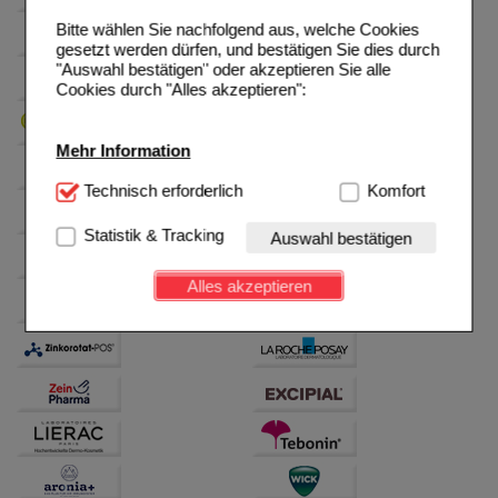
Bitte wählen Sie nachfolgend aus, welche Cookies
gesetzt werden dürfen, und bestätigen Sie dies durch
"Auswahl bestätigen" oder akzeptieren Sie alle
Cookies durch "Alles akzeptieren":
Mehr Information
Technisch Notwendig:
Technisch erforderlich
Hierbei handelt es sich um
Komfort
Cookies, die für die Grundfunktionen unserer
Website notwendig sind (z.B. Navigation, Warenkorb,
Statistik & Tracking
Auswahl bestätigen
Kundenkonto), weshalb auf diese nicht verzichtet
werden kann.
Alles akzeptieren
Komfort:
Diese Cookies werden genutzt um das
Einkaufserlebnis noch ansprechender zu gestalten,
beispielsweise für die Wiedererkennung des
Besuchers oder unsere Seite an bevorzugte
Verhaltensweisen (z.B. Spracheinstellung)
anzupassen. Komfort-Cookies ermöglichen es uns
auch auf Ihre Bedürfnisse zugeschrittene Inhalte
anzuzeigen und unser Partnerprogramm zu
betreiben.