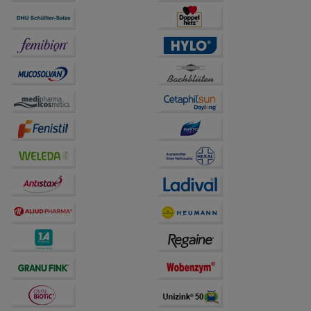
Statistik & Tracking:
Hierüber lassen sich
Informationen über die Art und Weise der Nutzung
unserer Website sammeln, mit deren Hilfe wir unsere
Website weiter für Sie optimieren können, den Inhalt
auf unserer Website aber auch die Werbung auf
Drittseiten möglichst relevant für Sie zu gestalten.
Bitte beachten Sie, dass Daten hierfür teilweise an
Dritte wie z.B. Google oder soziale Medien
übertragen werden.