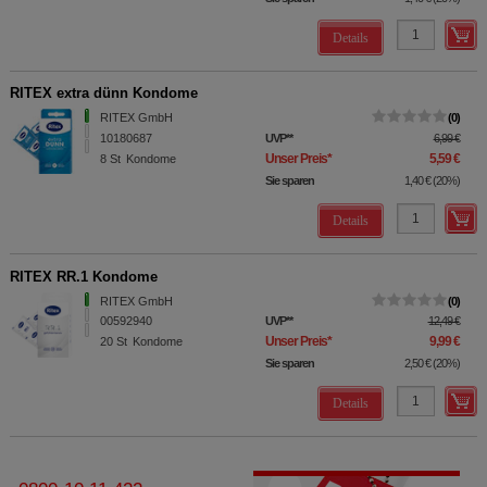
Details
RITEX extra dünn Kondome
RITEX GmbH
0
10180687
UVP
**
6,99 €
Unser Preis
*
5,59 €
8
St
Kondome
Sie sparen
1,40 €
(
20%
)
Details
RITEX RR.1 Kondome
RITEX GmbH
0
00592940
UVP
**
12,49 €
Unser Preis
*
9,99 €
20
St
Kondome
Sie sparen
2,50 €
(
20%
)
Details