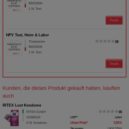
80032600
1
St
Test
Details
HPV Test, Heim & Labor
Thuistesten
0
80032646
1
St
Test
Details
Kunden, die dieses Produkt gekauft haben, kauften
auch
RITEX Lust Kondome
RITEX GmbH
0
01086529
UVP
**
6,99 €
Unser Preis
*
5,59 €
8
St
Kondome
Sie sparen
1,40 €
(
20%
)