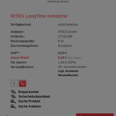
Abbildung ähnlich
RITEX LongTime Kondome
Verfügbarkeit
:
sofort lieferbar
Anbieter:
RITEX GmbH
Artikelnr.:
17232186
Packungsgröße:
8
St
Darreichungsform:
Kondome
UVP
**
6,99 €
Unser Preis
*
5,59 €
(inkl. MwSt.)
Sie sparen
1,40 €
(
20%
)
Versandkosten:
DE: versandkostenfrei
zzgl. Auslands-
Versandkosten
Beipackzettel
Sicherheitsdatenblatt
Suche Produkt
Suche Anbieter