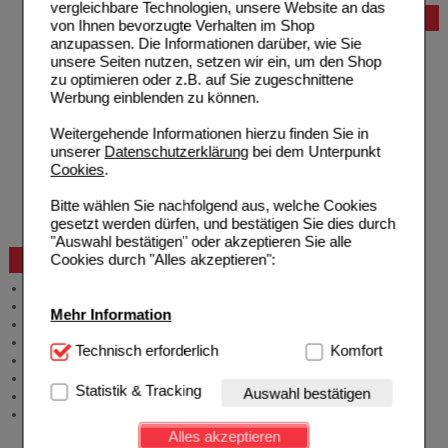
vergleichbare Technologien, unsere Website an das
Bestellung
von Ihnen bevorzugte Verhalten im Shop
anzupassen. Die Informationen darüber, wie Sie
Hilfe zur Anmeldung
unsere Seiten nutzen, setzen wir ein, um den Shop
Hilfe zum Bestellvorgang
zu optimieren oder z.B. auf Sie zugeschnittene
Zahlungsmöglichkeiten
Werbung einblenden zu können.
Rezepte einlösen
Freiumschläge anfordern
Weitergehende Informationen hierzu finden Sie in
Freiumschläge downloaden
unserer
Datenschutzerklärung
bei dem Unterpunkt
Auslandsbestellung
Cookies
.
Reklamation
Widerrufsformular
Bitte wählen Sie nachfolgend aus, welche Cookies
Problembehebung
gesetzt werden dürfen, und bestätigen Sie dies durch
Bestellschein
"Auswahl bestätigen" oder akzeptieren Sie alle
Cookies durch "Alles akzeptieren":
Beratung und Service
Allgemeine Information
Produktberatung
Mehr Information
Meldung Arzneimittelrisiken
Zuzahlungsfreie Arzneien
Technisch Notwendig:
Technisch erforderlich
Hierbei handelt es sich um
Komfort
Angebote & Downloads
Cookies, die für die Grundfunktionen unserer
Newsletter
Website notwendig sind (z.B. Navigation, Warenkorb,
Statistik & Tracking
Auswahl bestätigen
Neukundenprämie
Kundenkonto), weshalb auf diese nicht verzichtet
Stellenangebote
werden kann.
Alles akzeptieren