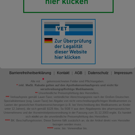
Barrierefreiheitserklärung
Kontakt
AGB
Datenschutz
Impressum
Alle mit
gekennzeichneten Felder sind Pflichtangaben.
*
inkl. MwSt. Rabatte gelten auf den Apothekenverkaufspreis und nicht für
verschreibungspflichtige Medikamente.
**
Unverbindliche Preisempfehlung des Herstellers.
***
Verkaufspreis gemäß Lauer-Taxe; verbindlicher Abrechnungspreis nach der Großen Deutschen
Spezialitätentaxe (sog. Lauer-Taxe) bei Abgabe von nicht verschreibungspflichtigen Medikamenten zu
Lasten der gesetzlichen Krankenversicherungen (z.B. bei Verschreibung des Medikaments an Kinder
unter 12 Jahren), die sich gemäß §129 Abs. 5a SGB V aus dem Abgabepreis des pharmazeutischen
Unternehmens und der Arzneimittelpreisverordnung in der Fassung zum 31.12.2003 ergibt. Es handelt
sich
nicht
um die unverbindliche Preisempfehlung des Herstellers.
****
BK: Beschaffungskosten. Diese Summe fällt zusätzlich an, da der Artikel direkt vom Hersteller
bezogen werden muss.
*****
verw. bis: Verwendbar bis.