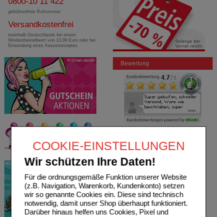
0800-10 11 422
gebührenfreie Rufnummer
Versandkostenfrei
innerhalb Deutschlands bei einem
Mindestbestellwert von 13,99 Euro oder bei
Einsendung eines Kassenrezeptes
Bewertung
COOKIE-EINSTELLUNGEN
Wir schützen Ihre Daten!
Für die ordnungsgemäße Funktion unserer Website
(z.B. Navigation, Warenkorb, Kundenkonto) setzen
wir so genannte Cookies ein. Diese sind technisch
notwendig, damit unser Shop überhaupt funktioniert.
Darüber hinaus helfen uns Cookies, Pixel und