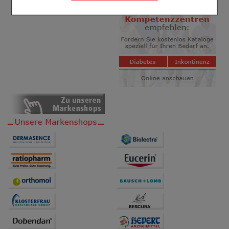
Komfort:
Diese Cookies werden genutzt um das
Einkaufserlebnis noch ansprechender zu gestalten,
beispielsweise für die Wiedererkennung des
Besuchers oder unsere Seite an bevorzugte
Verhaltensweisen (z.B. Spracheinstellung)
anzupassen. Komfort-Cookies ermöglichen es uns
auch auf Ihre Bedürfnisse zugeschrittene Inhalte
anzuzeigen und unser Partnerprogramm zu
betreiben.
Statistik & Tracking:
Hierüber lassen sich
Informationen über die Art und Weise der Nutzung
unserer Website sammeln, mit deren Hilfe wir unsere
Website weiter für Sie optimieren können, den Inhalt
auf unserer Website aber auch die Werbung auf
Drittseiten möglichst relevant für Sie zu gestalten.
Bitte beachten Sie, dass Daten hierfür teilweise an
Dritte wie z.B. Google oder soziale Medien
übertragen werden.