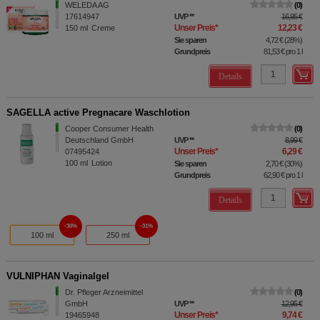
WELEDA AG
0
17614947
UVP
**
16,95 €
Unser Preis
*
12,23 €
150
ml
Creme
Sie sparen
4,72 €
(
28%
)
Grundpreis
81,53 €
pro 1 l
Details
SAGELLA active Pregnacare Waschlotion
Cooper Consumer Health
0
Deutschland GmbH
UVP
**
8,99 €
Unser Preis
*
6,29 €
07495424
100
ml
Lotion
Sie sparen
2,70 €
(
30%
)
Grundpreis
62,90 €
pro 1 l
Details
30%
31%
100 ml
250 ml
VULNIPHAN Vaginalgel
Dr. Pfleger Arzneimittel
0
GmbH
UVP
**
12,95 €
Unser Preis
*
9,74 €
19465948