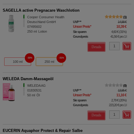
SAGELLA active Pregnacare Waschlotion
Cooper Consumer Health
1
Deutschland GmbH
UVP
**
14,99 €
Unser Preis
*
10,39 €
07495602
250
ml
Lotion
Sie sparen
4,60 €
(
31%
)
Grundpreis
41,56 €
pro 1 l
Details
30%
31%
100 ml
250 ml
WELEDA Damm-Massageöl
WELEDA AG
0
01830531
UVP
**
13,95 €
Unser Preis
*
11,16 €
50
ml
Öl
Sie sparen
2,79 €
(
20%
)
Grundpreis
223,20 €
pro 1 l
Details
EUCERIN Aquaphor Protect & Repair Salbe