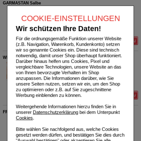
GARMASTAN Salbe
Protina Pharmazeutische
0
GmbH
UVP
**
11,97 €
COOKIE-EINSTELLUNGEN
Unser Preis
*
9,58 €
08859408
20
g
Salbe
Sie sparen
2,39 €
(
20%
)
Wir schützen Ihre Daten!
Grundpreis
479,00 €
pro 1 kg
Für die ordnungsgemäße Funktion unserer Website
Details
(z.B. Navigation, Warenkorb, Kundenkonto) setzen
wir so genannte Cookies ein. Diese sind technisch
notwendig, damit unser Shop überhaupt funktioniert.
WELEDA Brust-Massageöl
Darüber hinaus helfen uns Cookies, Pixel und
WELEDA AG
0
vergleichbare Technologien, unsere Website an das
16019757
UVP
**
13,95 €
von Ihnen bevorzugte Verhalten im Shop
Unser Preis
*
11,16 €
50
ml
Öl
anzupassen. Die Informationen darüber, wie Sie
Sie sparen
2,79 €
(
20%
)
unsere Seiten nutzen, setzen wir ein, um den Shop
Grundpreis
223,20 €
pro 1 l
zu optimieren oder z.B. auf Sie zugeschnittene
Werbung einblenden zu können.
Details
Weitergehende Informationen hierzu finden Sie in
unserer
Datenschutzerklärung
bei dem Unterpunkt
FREI ÖL PflegeBalsam für Schwangere
Cookies
.
Apotheker Walter Bouhon
9
GmbH
UVP
**
18,35 €
Bitte wählen Sie nachfolgend aus, welche Cookies
Unser Preis
*
14,68 €
17550503
gesetzt werden dürfen, und bestätigen Sie dies durch
125
ml
Balsam
Sie sparen
3,67 €
(
20%
)
Grundpreis
117,44 €
pro 1 l
"Auswahl bestätigen" oder akzeptieren Sie alle