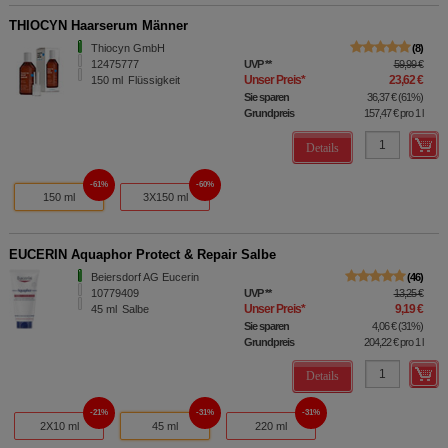
THIOCYN Haarserum Männer
Thiocyn GmbH
8
12475777
UVP
**
59,99 €
Unser Preis
*
23,62 €
150
ml
Flüssigkeit
Sie sparen
36,37 €
(
61%
)
Grundpreis
157,47 €
pro 1 l
Details
61%
60%
150 ml
3X150 ml
EUCERIN Aquaphor Protect & Repair Salbe
Beiersdorf AG Eucerin
46
10779409
UVP
**
13,25 €
Unser Preis
*
9,19 €
45
ml
Salbe
Sie sparen
4,06 €
(
31%
)
Grundpreis
204,22 €
pro 1 l
Details
21%
31%
31%
2X10 ml
45 ml
220 ml