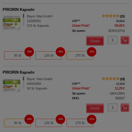
PRIORIN Kapseln
Bayer Vital GmbH
21
15266092
UVP
**
94,99 €
Unser Preis
*
69,49 €
270
St
Kapseln
Sie sparen
25,50 €
(
27%
)
Details
29%
26%
27%
30 St
120 St
270 St
PRIORIN Kapseln
Bayer Vital GmbH
23
04002059
UVP
**
17,19 €
Unser Preis
*
12,29 €
30
St
Kapseln
Sie sparen
4,90 €
(
29%
)
MHD:
05/2027
Details
29%
26%
27%
30 St
120 St
270 St