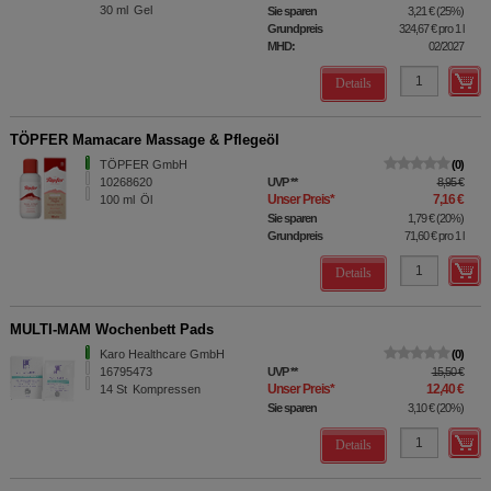
30
ml
Gel
Sie sparen
3,21 €
(
25%
)
Grundpreis
324,67 €
pro 1 l
MHD:
02/2027
Details
TÖPFER Mamacare Massage & Pflegeöl
TÖPFER GmbH
0
10268620
UVP
**
8,95 €
Unser Preis
*
7,16 €
100
ml
Öl
Sie sparen
1,79 €
(
20%
)
Grundpreis
71,60 €
pro 1 l
Details
MULTI-MAM Wochenbett Pads
Karo Healthcare GmbH
0
16795473
UVP
**
15,50 €
Unser Preis
*
12,40 €
14
St
Kompressen
Sie sparen
3,10 €
(
20%
)
Details