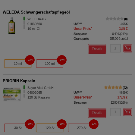
WELEDA Schwangerschaftspflegeöl
WELEDA AG
0
01830560
UVP
**
1,95 €
Unser Preis
*
1,55 €
10
ml
Öl
Sie sparen
0,40 €
(
21%
)
Grundpreis
155,00 €
pro 1 l
Details
21%
14%
10 ml
100 ml
PRIORIN Kapseln
Bayer Vital GmbH
22
04002065
UVP
**
49,99 €
Unser Preis
*
37,09 €
120
St
Kapseln
Sie sparen
12,90 €
(
26%
)
Details
29%
26%
27%
30 St
120 St
270 St