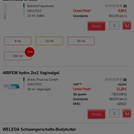
Bahnhof-Apotheke
0
Unser Preis
*
9,95 €
04014252
15
ml
Salbe
Grundpreis
663,33 €
pro 1 l
Details
9 ml
15 ml
50 ml
11%
150 ml
ARIFEM hydro 2in1 Vaginalgel
Aristo Pharma GmbH
0
19437053
UVP
**
18,99 €
Unser Preis
*
11,49 €
30
ml
Vaginalgel
Sie sparen
7,50 €
(
39%
)
Grundpreis
383,00 €
pro 1 l
MHD:
02/2027
Details
WELEDA Schwangerschafts-Bodybutter