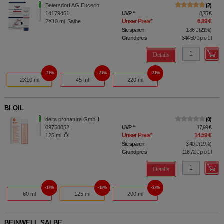
Beiersdorf AG Eucerin
2
14179451
UVP
**
8,75 €
Unser Preis
*
6,89 €
2X10
ml
Salbe
Sie sparen
1,86 €
(
21%
)
Grundpreis
344,50 €
pro 1 l
Details
21%
31%
31%
2X10 ml
45 ml
220 ml
BI OIL
delta pronatura GmbH
0
09758052
UVP
**
17,99 €
Unser Preis
*
14,59 €
125
ml
Öl
Sie sparen
3,40 €
(
19%
)
Grundpreis
116,72 €
pro 1 l
Details
17%
19%
27%
60 ml
125 ml
200 ml
BEINWELL SALBE