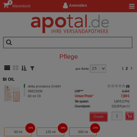
0
Anmelden
Warenkorb
Pflege
1
2
pro Seite
BI OIL
delta pronatura GmbH
0
08913036
UVP
**
9,49 €
Unser Preis
*
7,89 €
60
ml
Öl
Sie sparen
1,60 €
(
17%
)
Grundpreis
131,50 €
pro 1 l
Details
17%
19%
27%
60 ml
125 ml
200 ml