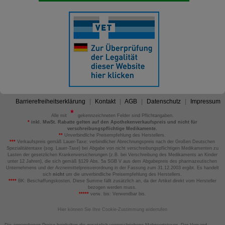
Barrierefreiheitserklärung
Kontakt
AGB
Datenschutz
Impressum
Alle mit
gekennzeichneten Felder sind Pflichtangaben.
*
inkl. MwSt. Rabatte gelten auf den Apothekenverkaufspreis und nicht für
verschreibungspflichtige Medikamente.
**
Unverbindliche Preisempfehlung des Herstellers.
***
Verkaufspreis gemäß Lauer-Taxe; verbindlicher Abrechnungspreis nach der Großen Deutschen
Spezialitätentaxe (sog. Lauer-Taxe) bei Abgabe von nicht verschreibungspflichtigen Medikamenten zu
Lasten der gesetzlichen Krankenversicherungen (z.B. bei Verschreibung des Medikaments an Kinder
unter 12 Jahren), die sich gemäß §129 Abs. 5a SGB V aus dem Abgabepreis des pharmazeutischen
Unternehmens und der Arzneimittelpreisverordnung in der Fassung zum 31.12.2003 ergibt. Es handelt
sich
nicht
um die unverbindliche Preisempfehlung des Herstellers.
****
BK: Beschaffungskosten. Diese Summe fällt zusätzlich an, da der Artikel direkt vom Hersteller
bezogen werden muss.
*****
verw. bis: Verwendbar bis.
Hier können Sie Ihre Cookie-Zustimmung widerrufen
Die angegebenen Preise beinhalten die gesetzlich vorgeschriebene Mehrwertsteuer. Der Versand