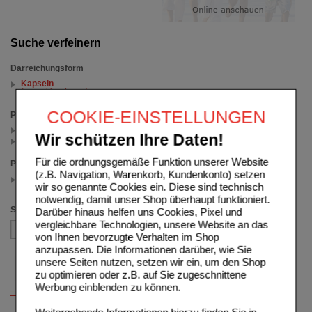
Suche verfeinern
Darreichungsform
Kapseln
(auswahl entfernen)
COOKIE-EINSTELLUNGEN
Packungsgröße
50 St (1)
Wir schützen Ihre Daten!
200 St (1)
Für die ordnungsgemäße Funktion unserer Website
Preis
(z.B. Navigation, Warenkorb, Kundenkonto) setzen
4.00 - 19.99
wir so genannte Cookies ein. Diese sind technisch
(auswahl entfernen)
notwendig, damit unser Shop überhaupt funktioniert.
Sortieren nach
Darüber hinaus helfen uns Cookies, Pixel und
vergleichbare Technologien, unsere Website an das
von Ihnen bevorzugte Verhalten im Shop
anzupassen. Die Informationen darüber, wie Sie
unsere Seiten nutzen, setzen wir ein, um den Shop
zu optimieren oder z.B. auf Sie zugeschnittene
Werbung einblenden zu können.