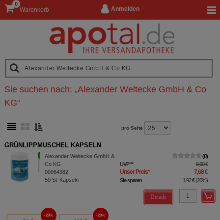
0
Anmelden
Warenkorb
Sie suchen nach:
„
Alexander Weltecke GmbH & Co
KG
“
pro Seite
GRÜNLIPPMUSCHEL KAPSELN
Alexander Weltecke GmbH &
0
Co KG
UVP
**
9,60 €
Unser Preis
*
7,68 €
00964382
50
St
Kapseln
Sie sparen
1,92 €
(
20%
)
Details
20%
20%