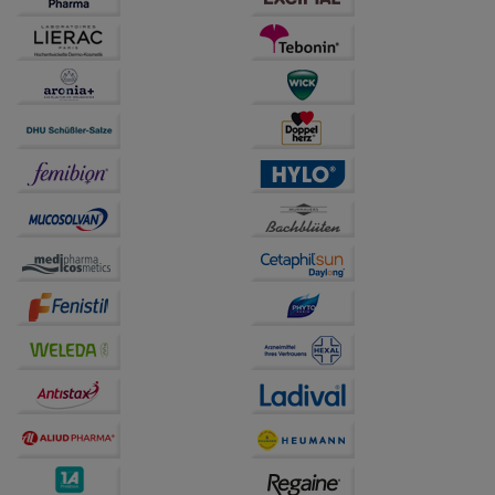
anzuzeigen und unser Partnerprogramm zu
betreiben.
Statistik & Tracking:
Hierüber lassen sich
Informationen über die Art und Weise der Nutzung
unserer Website sammeln, mit deren Hilfe wir unsere
Website weiter für Sie optimieren können, den Inhalt
auf unserer Website aber auch die Werbung auf
Drittseiten möglichst relevant für Sie zu gestalten.
Bitte beachten Sie, dass Daten hierfür teilweise an
Dritte wie z.B. Google oder soziale Medien
übertragen werden.