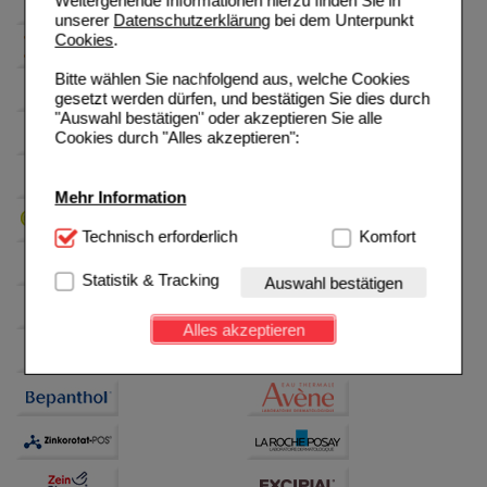
Weitergehende Informationen hierzu finden Sie in
unserer
Datenschutzerklärung
bei dem Unterpunkt
Cookies
.
Bitte wählen Sie nachfolgend aus, welche Cookies
gesetzt werden dürfen, und bestätigen Sie dies durch
"Auswahl bestätigen" oder akzeptieren Sie alle
Cookies durch "Alles akzeptieren":
Mehr Information
Technisch Notwendig:
Technisch erforderlich
Hierbei handelt es sich um
Komfort
Cookies, die für die Grundfunktionen unserer
Website notwendig sind (z.B. Navigation, Warenkorb,
Statistik & Tracking
Auswahl bestätigen
Kundenkonto), weshalb auf diese nicht verzichtet
werden kann.
Alles akzeptieren
Komfort:
Diese Cookies werden genutzt um das
Einkaufserlebnis noch ansprechender zu gestalten,
beispielsweise für die Wiedererkennung des
Besuchers oder unsere Seite an bevorzugte
Verhaltensweisen (z.B. Spracheinstellung)
anzupassen. Komfort-Cookies ermöglichen es uns
auch auf Ihre Bedürfnisse zugeschrittene Inhalte