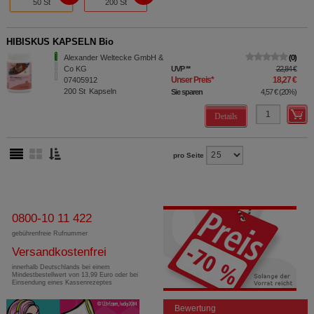
50 St
200 St
HIBISKUS KAPSELN Bio
Alexander Weltecke GmbH &
0
Co KG
UVP
**
22,84 €
Unser Preis
*
18,27 €
07405912
200
St
Kapseln
Sie sparen
4,57 €
(
20%
)
Details
pro Seite
0800-10 11 422
gebührenfreie Rufnummer
Versandkostenfrei
innerhalb Deutschlands bei einem
Mindestbestellwert von 13,99 Euro oder bei
Einsendung eines Kassenrezeptes
Bewertung