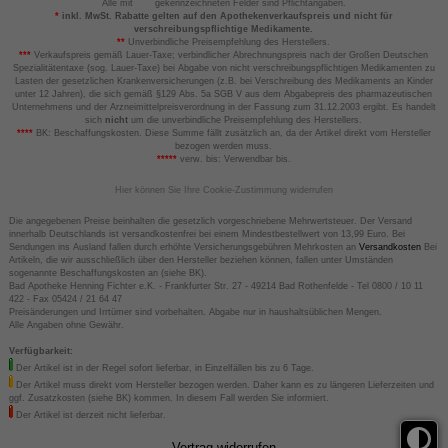
Alle mit
gekennzeichneten Felder sind Pflichtangaben.
*
inkl. MwSt. Rabatte gelten auf den Apothekenverkaufspreis und nicht für
verschreibungspflichtige Medikamente.
**
Unverbindliche Preisempfehlung des Herstellers.
***
Verkaufspreis gemäß Lauer-Taxe; verbindlicher Abrechnungspreis nach der Großen Deutschen
Spezialitätentaxe (sog. Lauer-Taxe) bei Abgabe von nicht verschreibungspflichtigen Medikamenten zu
Lasten der gesetzlichen Krankenversicherungen (z.B. bei Verschreibung des Medikaments an Kinder
unter 12 Jahren), die sich gemäß §129 Abs. 5a SGB V aus dem Abgabepreis des pharmazeutischen
Unternehmens und der Arzneimittelpreisverordnung in der Fassung zum 31.12.2003 ergibt. Es handelt
sich
nicht
um die unverbindliche Preisempfehlung des Herstellers.
****
BK: Beschaffungskosten. Diese Summe fällt zusätzlich an, da der Artikel direkt vom Hersteller
bezogen werden muss.
*****
verw. bis: Verwendbar bis.
Hier können Sie Ihre Cookie-Zustimmung widerrufen
Die angegebenen Preise beinhalten die gesetzlich vorgeschriebene Mehrwertsteuer. Der Versand
innerhalb Deutschlands ist versandkostenfrei bei einem Mindestbestellwert von 13,99 Euro. Bei
Sendungen ins Ausland fallen durch erhöhte Versicherungsgebühren Mehrkosten an
Versandkosten
Bei
Artikeln, die wir ausschließlich über den Hersteller beziehen können, fallen unter Umständen
sogenannte Beschaffungskosten an (siehe BK).
Bad Apotheke Henning Fichter e.K. - Frankfurter Str. 27 - 49214 Bad Rothenfelde - Tel 0800 / 10 11
422 - Fax 05424 / 21 64 47
Preisänderungen und Irrtümer sind vorbehalten. Abgabe nur in haushaltsüblichen Mengen.
Alle Angaben ohne Gewähr.
Verfügbarkeit:
Der Artikel ist in der Regel sofort lieferbar, in Einzelfällen bis zu 6 Tage.
Der Artikel muss direkt vom Hersteller bezogen werden. Daher kann es zu längeren Lieferzeiten und
ggf. Zusatzkosten (siehe BK) kommen. In diesem Fall werden Sie informiert.
Der Artikel ist derzeit nicht lieferbar.
Vertrag widerrufen