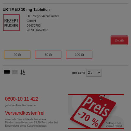
URTIMED 10 mg Tabletten
Dr. Pfleger Arzneimittel
GmbH
06470793
20
St
Tabletten
Details
20 St
50 St
100 St
pro Seite
0800-10 11 422
gebührenfreie Rufnummer
Versandkostenfrei
innerhalb Deutschlands bei einem
Mindestbestellwert von 13,99 Euro oder bei
Einsendung eines Kassenrezeptes