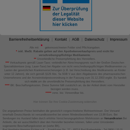
Barrierefreiheitserklärung
Kontakt
AGB
Datenschutz
Impressum
Alle mit
gekennzeichneten Felder sind Pflichtangaben.
*
inkl. MwSt. Rabatte gelten auf den Apothekenverkaufspreis und nicht für
verschreibungspflichtige Medikamente.
**
Unverbindliche Preisempfehlung des Herstellers.
***
Verkaufspreis gemäß Lauer-Taxe; verbindlicher Abrechnungspreis nach der Großen Deutschen
Spezialitätentaxe (sog. Lauer-Taxe) bei Abgabe von nicht verschreibungspflichtigen Medikamenten zu
Lasten der gesetzlichen Krankenversicherungen (z.B. bei Verschreibung des Medikaments an Kinder
unter 12 Jahren), die sich gemäß §129 Abs. 5a SGB V aus dem Abgabepreis des pharmazeutischen
Unternehmens und der Arzneimittelpreisverordnung in der Fassung zum 31.12.2003 ergibt. Es handelt
sich
nicht
um die unverbindliche Preisempfehlung des Herstellers.
****
BK: Beschaffungskosten. Diese Summe fällt zusätzlich an, da der Artikel direkt vom Hersteller
bezogen werden muss.
*****
verw. bis: Verwendbar bis.
Hier können Sie Ihre Cookie-Zustimmung widerrufen
Die angegebenen Preise beinhalten die gesetzlich vorgeschriebene Mehrwertsteuer. Der Versand
innerhalb Deutschlands ist versandkostenfrei bei einem Mindestbestellwert von 13,99 Euro. Bei
Sendungen ins Ausland fallen durch erhöhte Versicherungsgebühren Mehrkosten an
Versandkosten
Bei
Artikeln, die wir ausschließlich über den Hersteller beziehen können, fallen unter Umständen
sogenannte Beschaffungskosten an (siehe BK).
Bad Apotheke Henning Fichter e.K. - Frankfurter Str. 27 - 49214 Bad Rothenfelde - Tel 0800 / 10 11