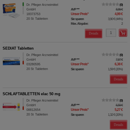
Dr. Pfleger Arzneimittel
0
GmbH
AVP
***
8,89 €
Unser Preis
*
4,99 €
18373753
20
St
Tabletten
Sie sparen
3,90 €
(
44%
)
Max. Abgabe:
2
Details
SEDIAT Tabletten
Dr. Pfleger Arzneimittel
0
GmbH
AVP
***
7,97 €
Unser Preis
*
6,38 €
03280595
20
St
Tabletten
Sie sparen
1,59 €
(
20%
)
Details
SCHLAFTABLETTEN elac 50 mg
Dr. Pfleger Arzneimittel
0
GmbH
AVP
***
6,59 €
Unser Preis
*
5,27 €
08812654
20
St
Tabletten
Sie sparen
1,32 €
(
20%
)
Details