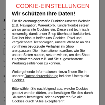
COOKIE-EINSTELLUNGEN
Wir schützen Ihre Daten!
Suche verfeinern
Für die ordnungsgemäße Funktion unserer Website
(z.B. Navigation, Warenkorb, Kundenkonto) setzen
wir so genannte Cookies ein. Diese sind technisch
Kategorien
notwendig, damit unser Shop überhaupt funktioniert.
Kopfschmerzen (2)
Darüber hinaus helfen uns Cookies, Pixel und
Migräne (2)
vergleichbare Technologien, unsere Website an das
Schmerzen (2)
Wirkstoff ASS (1)
von Ihnen bevorzugte Verhalten im Shop
anzupassen. Die Informationen darüber, wie Sie
unsere Seiten nutzen, setzen wir ein, um den Shop
zu optimieren oder z.B. auf Sie zugeschnittene
Darreichungsform
Werbung einblenden zu können.
Tabletten
(auswahl entfernen)
Weitergehende Informationen hierzu finden Sie in
unserer
Datenschutzerklärung
bei dem Unterpunkt
Packungsgröße
Cookies
.
20 St
(auswahl entfernen)
Bitte wählen Sie nachfolgend aus, welche Cookies
Preis
gesetzt werden dürfen, und bestätigen Sie dies durch
"Auswahl bestätigen" oder akzeptieren Sie alle
< 7.50 (4)
Cookies durch "Alles akzeptieren":
>= 7.50 (1)