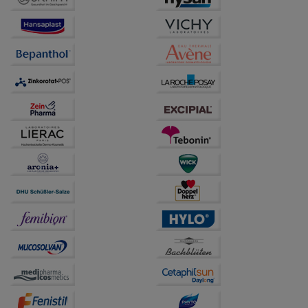
Drittseiten möglichst relevant für Sie zu gestalten.
Bitte beachten Sie, dass Daten hierfür teilweise an
Dritte wie z.B. Google oder soziale Medien
übertragen werden.