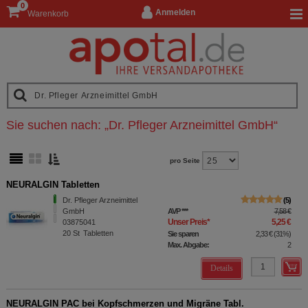
0
Anmelden
Warenkorb
Sie suchen nach:
„
Dr. Pfleger Arzneimittel GmbH
“
pro Seite
NEURALGIN Tabletten
Dr. Pfleger Arzneimittel
5
GmbH
AVP
***
7,58 €
Unser Preis
*
5,25 €
03875041
20
St
Tabletten
Sie sparen
2,33 €
(
31%
)
Max. Abgabe:
2
Details
NEURALGIN PAC bei Kopfschmerzen und Migräne Tabl.