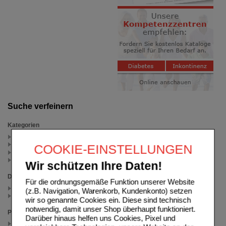
Suche verfeinern
Kategorien
Rugard (2)
Körperöl, Lotion und Creme (1)
COOKIE-EINSTELLUNGEN
Geschenkideen (1)
Weitere Arzneimittel (1)
Wir schützen Ihre Daten!
Darreichungsform
Für die ordnungsgemäße Funktion unserer Website
Creme (1)
(z.B. Navigation, Warenkorb, Kundenkonto) setzen
Lotion (2)
wir so genannte Cookies ein. Diese sind technisch
notwendig, damit unser Shop überhaupt funktioniert.
Packungsgröße
Darüber hinaus helfen uns Cookies, Pixel und
200 ml