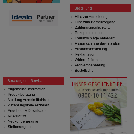
Bestellung
Hilfe zur Anmeldung
Hilfe zum Bestellvorgang
Zahlungsmöglichkeiten
Rezepte einlösen
Freiumschläge anfordern
Freiumschläge downloaden
Auslandsbestellung
Reklamation
Widerrufsformular
Problembehebung
Bestellschein
Beratung und Service
Allgemeine Information
Produktberatung
Meldung Arzneimittelrisiken
Zuzahlungsfreie Arzneien
Angebote & Downloads
Newsletter
Neukundenprämie
Stellenangebote