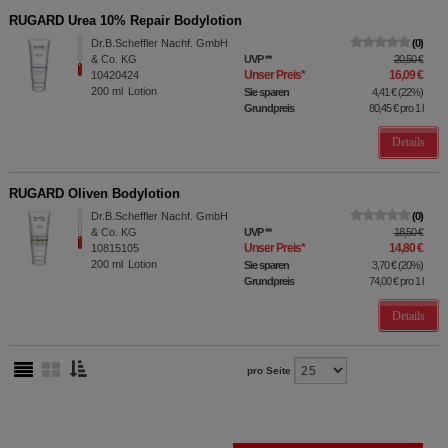
RUGARD Urea 10% Repair Bodylotion
Dr.B.Scheffler Nachf. GmbH
0
& Co. KG
UVP
**
20,50 €
Unser Preis
*
16,09 €
10420424
200
ml
Lotion
Sie sparen
4,41 €
(
22%
)
Grundpreis
80,45 €
pro 1 l
Details
RUGARD Oliven Bodylotion
Dr.B.Scheffler Nachf. GmbH
0
& Co. KG
UVP
**
18,50 €
Unser Preis
*
14,80 €
10815105
200
ml
Lotion
Sie sparen
3,70 €
(
20%
)
Grundpreis
74,00 €
pro 1 l
Details
pro Seite