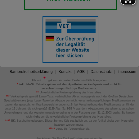
Barrierefreiheitserklärung
Kontakt
AGB
Datenschutz
Impressum
Alle mit
gekennzeichneten Felder sind Pflichtangaben.
*
inkl. MwSt. Rabatte gelten auf den Apothekenverkaufspreis und nicht für
verschreibungspflichtige Medikamente.
**
Unverbindliche Preisempfehlung des Herstellers.
***
Verkaufspreis gemäß Lauer-Taxe; verbindlicher Abrechnungspreis nach der Großen Deutschen
Spezialitätentaxe (sog. Lauer-Taxe) bei Abgabe von nicht verschreibungspflichtigen Medikamenten zu
Lasten der gesetzlichen Krankenversicherungen (z.B. bei Verschreibung des Medikaments an Kinder
unter 12 Jahren), die sich gemäß §129 Abs. 5a SGB V aus dem Abgabepreis des pharmazeutischen
Unternehmens und der Arzneimittelpreisverordnung in der Fassung zum 31.12.2003 ergibt. Es handelt
sich
nicht
um die unverbindliche Preisempfehlung des Herstellers.
****
BK: Beschaffungskosten. Diese Summe fällt zusätzlich an, da der Artikel direkt vom Hersteller
bezogen werden muss.
*****
verw. bis: Verwendbar bis.
Hier können Sie Ihre Cookie-Zustimmung widerrufen