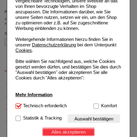
vergleichbare Technologien, unsere Website an das
(auswahl entfernen)
von Ihnen bevorzugte Verhalten im Shop
anzupassen. Die Informationen darüber, wie Sie
Preis
unsere Seiten nutzen, setzen wir ein, um den Shop
< 15.00 (2)
zu optimieren oder z.B. auf Sie zugeschnittene
>= 15.00 (1)
Werbung einblenden zu können.
Sortieren nach
Weitergehende Informationen hierzu finden Sie in
unserer
Datenschutzerklärung
bei dem Unterpunkt
Cookies
.
Bitte wählen Sie nachfolgend aus, welche Cookies
gesetzt werden dürfen, und bestätigen Sie dies durch
"Auswahl bestätigen" oder akzeptieren Sie alle
Cookies durch "Alles akzeptieren":
Mehr Information
Technisch Notwendig:
Technisch erforderlich
Hierbei handelt es sich um
Komfort
Cookies, die für die Grundfunktionen unserer
Website notwendig sind (z.B. Navigation, Warenkorb,
Statistik & Tracking
Auswahl bestätigen
Kundenkonto), weshalb auf diese nicht verzichtet
werden kann.
Alles akzeptieren