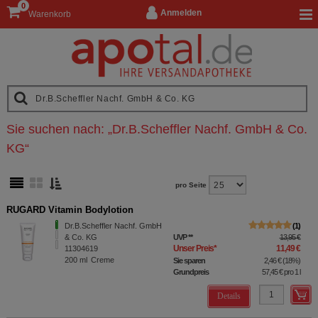
0
Anmelden
Warenkorb
Sie suchen nach:
„
Dr.B.Scheffler Nachf. GmbH & Co.
KG
“
pro Seite
RUGARD Vitamin Bodylotion
Dr.B.Scheffler Nachf. GmbH
1
& Co. KG
UVP
**
13,95 €
Unser Preis
*
11,49 €
11304619
200
ml
Creme
Sie sparen
2,46 €
(
18%
)
Grundpreis
57,45 €
pro 1 l
Details