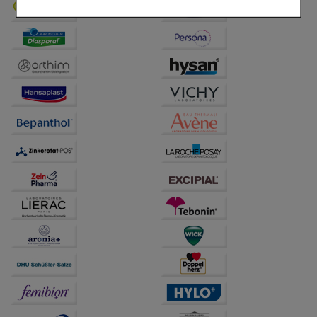
Komfort:
Diese Cookies werden genutzt um das
Einkaufserlebnis noch ansprechender zu gestalten,
beispielsweise für die Wiedererkennung des
Besuchers oder unsere Seite an bevorzugte
Verhaltensweisen (z.B. Spracheinstellung)
anzupassen. Komfort-Cookies ermöglichen es uns
auch auf Ihre Bedürfnisse zugeschrittene Inhalte
anzuzeigen und unser Partnerprogramm zu
betreiben.
Statistik & Tracking:
Hierüber lassen sich
Informationen über die Art und Weise der Nutzung
unserer Website sammeln, mit deren Hilfe wir unsere
Website weiter für Sie optimieren können, den Inhalt
auf unserer Website aber auch die Werbung auf
Drittseiten möglichst relevant für Sie zu gestalten.
Bitte beachten Sie, dass Daten hierfür teilweise an
Dritte wie z.B. Google oder soziale Medien
übertragen werden.