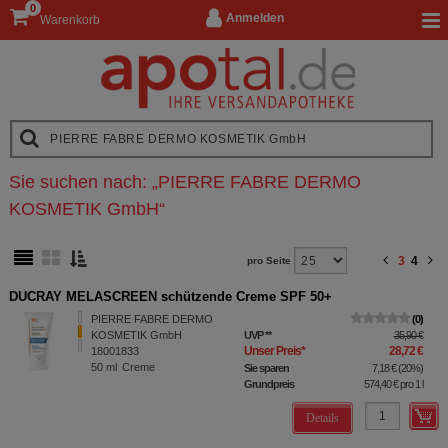
0
Anmelden
Warenkorb
Sie suchen nach:
„
PIERRE FABRE DERMO
KOSMETIK GmbH
“
3
4
pro Seite
DUCRAY MELASCREEN schützende Creme SPF 50+
PIERRE FABRE DERMO
0
KOSMETIK GmbH
UVP
**
35,90 €
Unser Preis
*
28,72 €
18001833
50
ml
Creme
Sie sparen
7,18 €
(
20%
)
Grundpreis
574,40 €
pro 1 l
Details