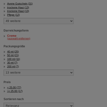
Avene Gutschein (31)
trockene Haut (13)
trockene Haut (13)
Pflege (12)
Darreichungsform
Creme
(auswahl entfernen)
Packungsgröße
40 ml (25)
50 ml (21)
100 ml (11)
30 ml (7)
200 ml (7)
Preis
< 25.00 (77)
>= 25.00 (17)
Sortieren nach