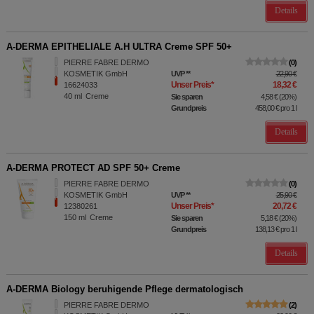
Details
A-DERMA EPITHELIALE A.H ULTRA Creme SPF 50+
PIERRE FABRE DERMO
0
KOSMETIK GmbH
UVP
**
22,90 €
Unser Preis
*
18,32 €
16624033
40
ml
Creme
Sie sparen
4,58 €
(
20%
)
Grundpreis
458,00 €
pro 1 l
Details
A-DERMA PROTECT AD SPF 50+ Creme
PIERRE FABRE DERMO
0
KOSMETIK GmbH
UVP
**
25,90 €
Unser Preis
*
20,72 €
12380261
150
ml
Creme
Sie sparen
5,18 €
(
20%
)
Grundpreis
138,13 €
pro 1 l
Details
A-DERMA Biology beruhigende Pflege dermatologisch
PIERRE FABRE DERMO
2