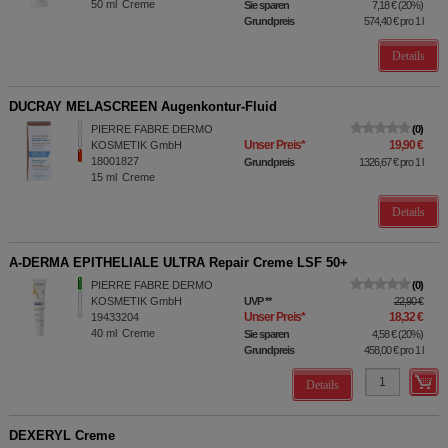
50
ml
Creme
Sie sparen
7,18 €
(
20%
)
Grundpreis
574,40 €
pro 1 l
Details
DUCRAY MELASCREEN Augenkontur-Fluid
PIERRE FABRE DERMO
0
Unser Preis
*
19,90 €
KOSMETIK GmbH
18001827
Grundpreis
1326,67 €
pro 1 l
15
ml
Creme
Details
A-DERMA EPITHELIALE ULTRA Repair Creme LSF 50+
PIERRE FABRE DERMO
0
KOSMETIK GmbH
UVP
**
22,90 €
Unser Preis
*
18,32 €
19433204
40
ml
Creme
Sie sparen
4,58 €
(
20%
)
Grundpreis
458,00 €
pro 1 l
Details
DEXERYL Creme