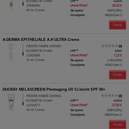
KOSMETIK GmbH
UVP
**
22,90 €
Unser Preis
*
18,32 €
16830850
40
ml
Creme
Sie sparen
4,58 €
(
20%
)
Grundpreis
458,00 €
pro 1 l
Details
A-DERMA EPITHELIALE A.H ULTRA Creme
PIERRE FABRE DERMO
0
KOSMETIK GmbH
UVP
**
8,90 €
Unser Preis
*
7,12 €
15302066
15
ml
Creme
Sie sparen
1,78 €
(
20%
)
Grundpreis
474,67 €
pro 1 l
Details
DUCRAY MELASCREEN Photoaging UV Cr.leicht SPF 50+
PIERRE FABRE DERMO
0
KOSMETIK GmbH
UVP
**
34,90 €
Unser Preis
*
27,92 €
14215477
40
ml
Creme
Sie sparen
6,98 €
(
20%
)
Grundpreis
698,00 €
pro 1 l
Details