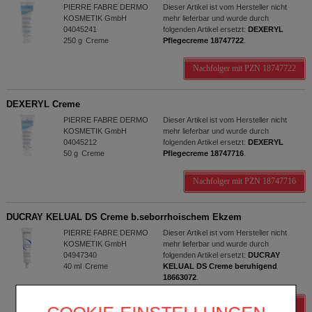
PIERRE FABRE DERMO
Dieser Artikel ist vom Hersteller nicht
KOSMETIK GmbH
mehr lieferbar und wurde durch
04045241
folgenden Artikel ersetzt:
DEXERYL
250
g
Creme
Pflegecreme 18747722
.
Nachfolger mit PZN 18747722
DEXERYL Creme
PIERRE FABRE DERMO
Dieser Artikel ist vom Hersteller nicht
KOSMETIK GmbH
mehr lieferbar und wurde durch
04045212
folgenden Artikel ersetzt:
DEXERYL
50
g
Creme
Pflegecreme 18747716
.
Nachfolger mit PZN 18747716
DUCRAY KELUAL DS Creme b.seborrhoischem Ekzem
PIERRE FABRE DERMO
Dieser Artikel ist vom Hersteller nicht
KOSMETIK GmbH
mehr lieferbar und wurde durch
04947340
folgenden Artikel ersetzt:
DUCRAY
40
ml
Creme
KELUAL DS Creme beruhigend
18663072
.
Nachfolger mit PZN 18663072