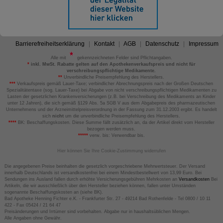
Barrierefreiheitserklärung
Kontakt
AGB
Datenschutz
Impressum
Alle mit
gekennzeichneten Felder sind Pflichtangaben.
*
inkl. MwSt. Rabatte gelten auf den Apothekenverkaufspreis und nicht für
verschreibungspflichtige Medikamente.
**
Unverbindliche Preisempfehlung des Herstellers.
***
Verkaufspreis gemäß Lauer-Taxe; verbindlicher Abrechnungspreis nach der Großen Deutschen
Spezialitätentaxe (sog. Lauer-Taxe) bei Abgabe von nicht verschreibungspflichtigen Medikamenten zu
Lasten der gesetzlichen Krankenversicherungen (z.B. bei Verschreibung des Medikaments an Kinder
unter 12 Jahren), die sich gemäß §129 Abs. 5a SGB V aus dem Abgabepreis des pharmazeutischen
Unternehmens und der Arzneimittelpreisverordnung in der Fassung zum 31.12.2003 ergibt. Es handelt
sich
nicht
um die unverbindliche Preisempfehlung des Herstellers.
****
BK: Beschaffungskosten. Diese Summe fällt zusätzlich an, da der Artikel direkt vom Hersteller
bezogen werden muss.
*****
verw. bis: Verwendbar bis.
Hier können Sie Ihre Cookie-Zustimmung widerrufen
Die angegebenen Preise beinhalten die gesetzlich vorgeschriebene Mehrwertsteuer. Der Versand
innerhalb Deutschlands ist versandkostenfrei bei einem Mindestbestellwert von 13,99 Euro. Bei
Sendungen ins Ausland fallen durch erhöhte Versicherungsgebühren Mehrkosten an
Versandkosten
Bei
Artikeln, die wir ausschließlich über den Hersteller beziehen können, fallen unter Umständen
sogenannte Beschaffungskosten an (siehe BK).
Bad Apotheke Henning Fichter e.K. - Frankfurter Str. 27 - 49214 Bad Rothenfelde - Tel 0800 / 10 11
422 - Fax 05424 / 21 64 47
Preisänderungen und Irrtümer sind vorbehalten. Abgabe nur in haushaltsüblichen Mengen.
Alle Angaben ohne Gewähr.