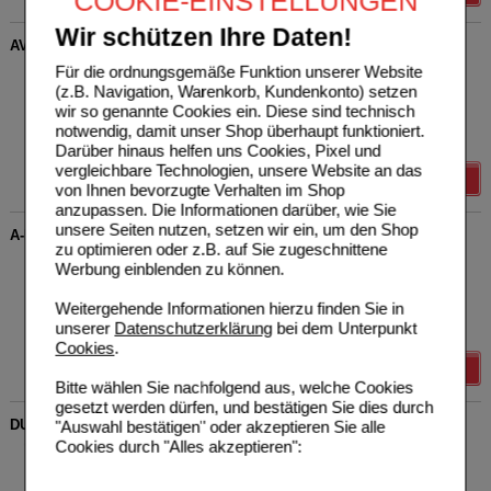
COOKIE-EINSTELLUNGEN
Wir schützen Ihre Daten!
AVENE Antirougeurs UNIFY getönte Pflege Cr.SPF 30
Für die ordnungsgemäße Funktion unserer Website
PIERRE FABRE DERMO
1
KOSMETIK GmbH
UVP
**
28,50 €
(z.B. Navigation, Warenkorb, Kundenkonto) setzen
Unser Preis
*
22,80 €
15584745
wir so genannte Cookies ein. Diese sind technisch
40
ml
Creme
Sie sparen
5,70 €
(
20%
)
notwendig, damit unser Shop überhaupt funktioniert.
Grundpreis
570,00 €
pro 1 l
Darüber hinaus helfen uns Cookies, Pixel und
vergleichbare Technologien, unsere Website an das
Details
von Ihnen bevorzugte Verhalten im Shop
anzupassen. Die Informationen darüber, wie Sie
unsere Seiten nutzen, setzen wir ein, um den Shop
A-DERMA PROTECT AC SPF 50+ mattierendes Fluid
zu optimieren oder z.B. auf Sie zugeschnittene
PIERRE FABRE DERMO
0
Werbung einblenden zu können.
KOSMETIK GmbH
UVP
**
19,90 €
Unser Preis
*
15,92 €
12380278
Weitergehende Informationen hierzu finden Sie in
40
ml
Creme
Sie sparen
3,98 €
(
20%
)
unserer
Datenschutzerklärung
bei dem Unterpunkt
Grundpreis
398,00 €
pro 1 l
Cookies
.
Details
Bitte wählen Sie nachfolgend aus, welche Cookies
gesetzt werden dürfen, und bestätigen Sie dies durch
DUCRAY MELASCREEN Photoaging Handcreme SPF 50+
"Auswahl bestätigen" oder akzeptieren Sie alle
Cookies durch "Alles akzeptieren":
PIERRE FABRE DERMO
0
KOSMETIK GmbH
UVP
**
19,90 €
Unser Preis
*
15,92 €
11278052