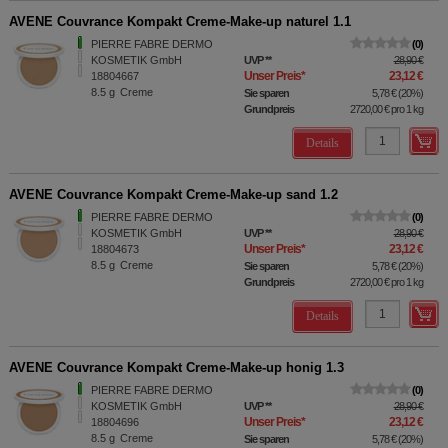
AVENE Couvrance Kompakt Creme-Make-up naturel 1.1
PIERRE FABRE DERMO
0
KOSMETIK GmbH
UVP
**
28,90 €
Unser Preis
*
23,12 €
18804667
8.5
g
Creme
Sie sparen
5,78 €
(
20%
)
Grundpreis
2720,00 €
pro 1 kg
Details
AVENE Couvrance Kompakt Creme-Make-up sand 1.2
PIERRE FABRE DERMO
0
KOSMETIK GmbH
UVP
**
28,90 €
Unser Preis
*
23,12 €
18804673
8.5
g
Creme
Sie sparen
5,78 €
(
20%
)
Grundpreis
2720,00 €
pro 1 kg
Details
AVENE Couvrance Kompakt Creme-Make-up honig 1.3
PIERRE FABRE DERMO
0
KOSMETIK GmbH
UVP
**
28,90 €
Unser Preis
*
23,12 €
18804696
8.5
g
Creme
Sie sparen
5,78 €
(
20%
)