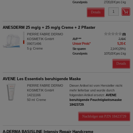
Grundpreis
2720,00 €
pro 1 kg
Details
ANESDERM 25 mg/g + 25 mg/g Creme + 2 Pflaster
PIERRE FABRE DERMO
0
KOSMETIK GmbH
AVP
***
7,49 €
Unser Preis
*
5,35 €
09071496
5
g
Creme
Sie sparen
2,14 €
(
29%
)
Grundpreis
1070,00 €
pro 1 kg
Details
AVENE Les Essentiels beruhigende Maske
PIERRE FABRE DERMO
Dieser Artikel ist vom Hersteller nicht
KOSMETIK GmbH
mehr lieferbar und wurde durch
14211166
folgenden Artikel ersetzt:
AVENE
50
ml
Creme
beruhigende Feuchtigkeitsmaske
18423729
.
Nachfolger mit PZN 18423729
A-DERMA BASISLINE Intensiv Repair Handcreme