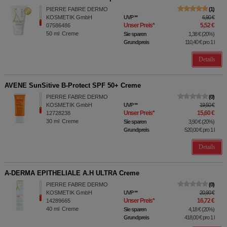
PIERRE FABRE DERMO
1
KOSMETIK GmbH
UVP
**
6,90 €
Unser Preis
*
5,52 €
07586486
50
ml
Creme
Sie sparen
1,38 €
(
20%
)
Grundpreis
110,40 €
pro 1 l
Details
AVENE SunSitive B-Protect SPF 50+ Creme
PIERRE FABRE DERMO
0
KOSMETIK GmbH
UVP
**
19,50 €
Unser Preis
*
15,60 €
12728238
30
ml
Creme
Sie sparen
3,90 €
(
20%
)
Grundpreis
520,00 €
pro 1 l
Details
A-DERMA EPITHELIALE A.H ULTRA Creme
PIERRE FABRE DERMO
0
KOSMETIK GmbH
UVP
**
20,90 €
Unser Preis
*
16,72 €
14289665
40
ml
Creme
Sie sparen
4,18 €
(
20%
)
Grundpreis
418,00 €
pro 1 l