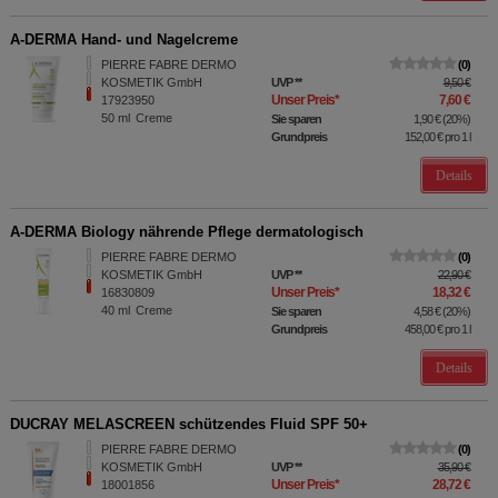
A-DERMA Hand- und Nagelcreme
PIERRE FABRE DERMO
0
KOSMETIK GmbH
UVP
**
9,50 €
Unser Preis
*
7,60 €
17923950
50
ml
Creme
Sie sparen
1,90 €
(
20%
)
Grundpreis
152,00 €
pro 1 l
Details
A-DERMA Biology nährende Pflege dermatologisch
PIERRE FABRE DERMO
0
KOSMETIK GmbH
UVP
**
22,90 €
Unser Preis
*
18,32 €
16830809
40
ml
Creme
Sie sparen
4,58 €
(
20%
)
Grundpreis
458,00 €
pro 1 l
Details
DUCRAY MELASCREEN schützendes Fluid SPF 50+
PIERRE FABRE DERMO
0
KOSMETIK GmbH
UVP
**
35,90 €
Unser Preis
*
28,72 €
18001856