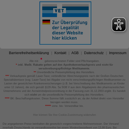
Barrierefreiheitserklärung
Kontakt
AGB
Datenschutz
Impressum
Alle mit
gekennzeichneten Felder sind Pflichtangaben.
*
inkl. MwSt. Rabatte gelten auf den Apothekenverkaufspreis und nicht für
verschreibungspflichtige Medikamente.
**
Unverbindliche Preisempfehlung des Herstellers.
***
Verkaufspreis gemäß Lauer-Taxe; verbindlicher Abrechnungspreis nach der Großen Deutschen
Spezialitätentaxe (sog. Lauer-Taxe) bei Abgabe von nicht verschreibungspflichtigen Medikamenten zu
Lasten der gesetzlichen Krankenversicherungen (z.B. bei Verschreibung des Medikaments an Kinder
unter 12 Jahren), die sich gemäß §129 Abs. 5a SGB V aus dem Abgabepreis des pharmazeutischen
Unternehmens und der Arzneimittelpreisverordnung in der Fassung zum 31.12.2003 ergibt. Es handelt
sich
nicht
um die unverbindliche Preisempfehlung des Herstellers.
****
BK: Beschaffungskosten. Diese Summe fällt zusätzlich an, da der Artikel direkt vom Hersteller
bezogen werden muss.
*****
verw. bis: Verwendbar bis.
Hier können Sie Ihre Cookie-Zustimmung widerrufen
Die angegebenen Preise beinhalten die gesetzlich vorgeschriebene Mehrwertsteuer. Der Versand
innerhalb Deutschlands ist versandkostenfrei bei einem Mindestbestellwert von 13,99 Euro. Bei