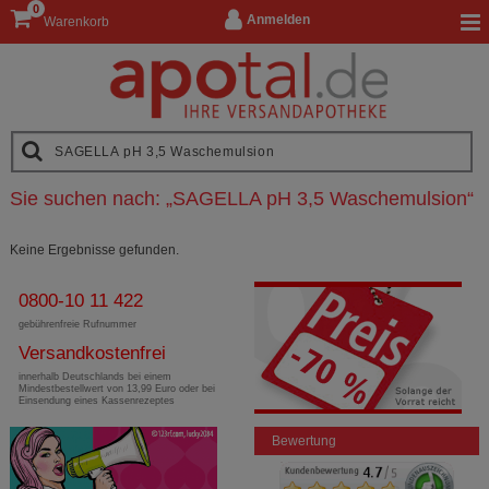
0
Anmelden
Warenkorb
Sie suchen nach:
„
SAGELLA pH 3,5 Waschemulsion
“
Keine Ergebnisse gefunden.
0800-10 11 422
gebührenfreie Rufnummer
Versandkostenfrei
innerhalb Deutschlands bei einem
Mindestbestellwert von 13,99 Euro oder bei
Einsendung eines Kassenrezeptes
Bewertung