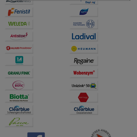
Einkaufserlebnis noch ansprechender zu gestalten,
beispielsweise für die Wiedererkennung des
Besuchers oder unsere Seite an bevorzugte
Verhaltensweisen (z.B. Spracheinstellung)
anzupassen. Komfort-Cookies ermöglichen es uns
auch auf Ihre Bedürfnisse zugeschrittene Inhalte
anzuzeigen und unser Partnerprogramm zu
betreiben.
Statistik & Tracking:
Hierüber lassen sich
Informationen über die Art und Weise der Nutzung
unserer Website sammeln, mit deren Hilfe wir unsere
Website weiter für Sie optimieren können, den Inhalt
auf unserer Website aber auch die Werbung auf
Drittseiten möglichst relevant für Sie zu gestalten.
Bitte beachten Sie, dass Daten hierfür teilweise an
Dritte wie z.B. Google oder soziale Medien
übertragen werden.