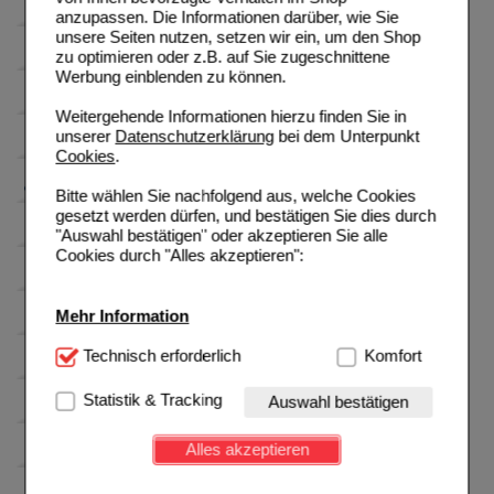
anzupassen. Die Informationen darüber, wie Sie
unsere Seiten nutzen, setzen wir ein, um den Shop
zu optimieren oder z.B. auf Sie zugeschnittene
Werbung einblenden zu können.
Weitergehende Informationen hierzu finden Sie in
unserer
Datenschutzerklärung
bei dem Unterpunkt
Cookies
.
Bitte wählen Sie nachfolgend aus, welche Cookies
gesetzt werden dürfen, und bestätigen Sie dies durch
"Auswahl bestätigen" oder akzeptieren Sie alle
Cookies durch "Alles akzeptieren":
Mehr Information
Technisch Notwendig:
Technisch erforderlich
Hierbei handelt es sich um
Komfort
Cookies, die für die Grundfunktionen unserer
Website notwendig sind (z.B. Navigation, Warenkorb,
Statistik & Tracking
Auswahl bestätigen
Kundenkonto), weshalb auf diese nicht verzichtet
werden kann.
Alles akzeptieren
Komfort:
Diese Cookies werden genutzt um das