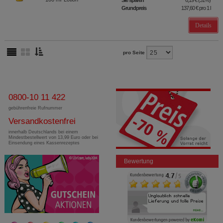
Sie sparen
6,19 €
(
31%
)
Grundpreis
137,60 €
pro 1 l
Details
pro Seite
0800-10 11 422
gebührenfreie Rufnummer
Versandkostenfrei
innerhalb Deutschlands bei einem
Mindestbestellwert von 13,99 Euro oder bei
Einsendung eines Kassenrezeptes
Bewertung