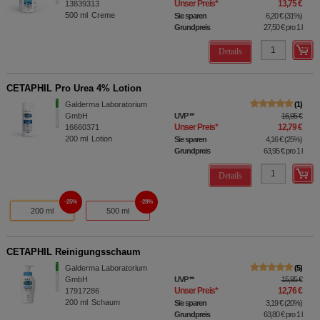
Unser Preis
*
13,75 €
13839313
500
ml
Creme
Sie sparen
6,20 €
(
31%
)
Grundpreis
27,50 €
pro 1 l
Details
CETAPHIL Pro Urea 4% Lotion
Galderma Laboratorium
1
GmbH
UVP
**
16,95 €
Unser Preis
*
12,79 €
16660371
200
ml
Lotion
Sie sparen
4,16 €
(
25%
)
Grundpreis
63,95 €
pro 1 l
Details
25%
28%
200 ml
500 ml
CETAPHIL Reinigungsschaum
Galderma Laboratorium
5
GmbH
UVP
**
15,95 €
Unser Preis
*
12,76 €
17917286
200
ml
Schaum
Sie sparen
3,19 €
(
20%
)
Grundpreis
63,80 €
pro 1 l