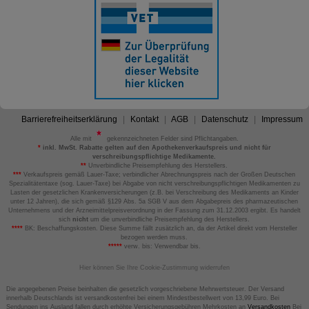
Barrierefreiheitserklärung
Kontakt
AGB
Datenschutz
Impressum
Alle mit
gekennzeichneten Felder sind Pflichtangaben.
*
inkl. MwSt. Rabatte gelten auf den Apothekenverkaufspreis und nicht für
verschreibungspflichtige Medikamente.
**
Unverbindliche Preisempfehlung des Herstellers.
***
Verkaufspreis gemäß Lauer-Taxe; verbindlicher Abrechnungspreis nach der Großen Deutschen
Spezialitätentaxe (sog. Lauer-Taxe) bei Abgabe von nicht verschreibungspflichtigen Medikamenten zu
Lasten der gesetzlichen Krankenversicherungen (z.B. bei Verschreibung des Medikaments an Kinder
unter 12 Jahren), die sich gemäß §129 Abs. 5a SGB V aus dem Abgabepreis des pharmazeutischen
Unternehmens und der Arzneimittelpreisverordnung in der Fassung zum 31.12.2003 ergibt. Es handelt
sich
nicht
um die unverbindliche Preisempfehlung des Herstellers.
****
BK: Beschaffungskosten. Diese Summe fällt zusätzlich an, da der Artikel direkt vom Hersteller
bezogen werden muss.
*****
verw. bis: Verwendbar bis.
Hier können Sie Ihre Cookie-Zustimmung widerrufen
Die angegebenen Preise beinhalten die gesetzlich vorgeschriebene Mehrwertsteuer. Der Versand
innerhalb Deutschlands ist versandkostenfrei bei einem Mindestbestellwert von 13,99 Euro. Bei
Sendungen ins Ausland fallen durch erhöhte Versicherungsgebühren Mehrkosten an
Versandkosten
Bei