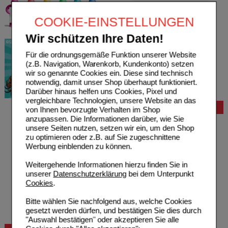
COOKIE-EINSTELLUNGEN
Wir schützen Ihre Daten!
Für die ordnungsgemäße Funktion unserer Website
(z.B. Navigation, Warenkorb, Kundenkonto) setzen
wir so genannte Cookies ein. Diese sind technisch
notwendig, damit unser Shop überhaupt funktioniert.
Darüber hinaus helfen uns Cookies, Pixel und
vergleichbare Technologien, unsere Website an das
Bestellung
von Ihnen bevorzugte Verhalten im Shop
anzupassen. Die Informationen darüber, wie Sie
Hilfe zur Anmeldung
unsere Seiten nutzen, setzen wir ein, um den Shop
Hilfe zum Bestellvorgang
zu optimieren oder z.B. auf Sie zugeschnittene
Zahlungsmöglichkeiten
Werbung einblenden zu können.
Rezepte einlösen
Freiumschläge anfordern
Weitergehende Informationen hierzu finden Sie in
Freiumschläge downloaden
unserer
Datenschutzerklärung
bei dem Unterpunkt
Auslandsbestellung
Cookies
.
Reklamation
Widerrufsformular
Bitte wählen Sie nachfolgend aus, welche Cookies
Problembehebung
gesetzt werden dürfen, und bestätigen Sie dies durch
Bestellschein
"Auswahl bestätigen" oder akzeptieren Sie alle