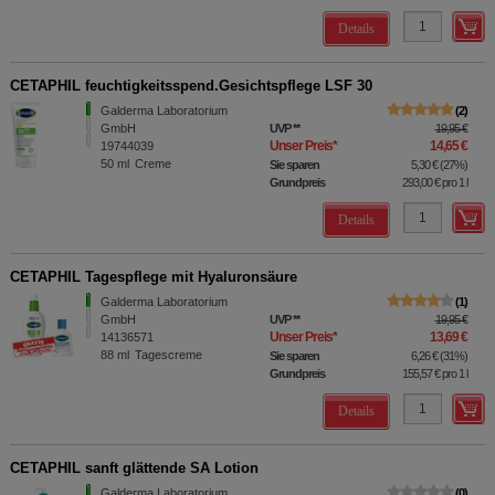
Details
CETAPHIL feuchtigkeitsspend.Gesichtspflege LSF 30
Galderma Laboratorium
2
GmbH
UVP
**
19,95 €
Unser Preis
*
14,65 €
19744039
50
ml
Creme
Sie sparen
5,30 €
(
27%
)
Grundpreis
293,00 €
pro 1 l
Details
CETAPHIL Tagespflege mit Hyaluronsäure
Galderma Laboratorium
1
GmbH
UVP
**
19,95 €
Unser Preis
*
13,69 €
14136571
88
ml
Tagescreme
Sie sparen
6,26 €
(
31%
)
Grundpreis
155,57 €
pro 1 l
Details
CETAPHIL sanft glättende SA Lotion
Galderma Laboratorium
0