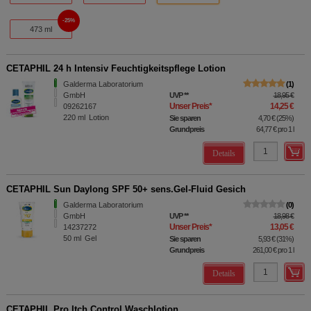
25%
473 ml
CETAPHIL 24 h Intensiv Feuchtigkeitspflege Lotion
Galderma Laboratorium
1
GmbH
UVP
**
18,95 €
Unser Preis
*
14,25 €
09262167
220
ml
Lotion
Sie sparen
4,70 €
(
25%
)
Grundpreis
64,77 €
pro 1 l
Details
CETAPHIL Sun Daylong SPF 50+ sens.Gel-Fluid Gesich
Galderma Laboratorium
0
GmbH
UVP
**
18,98 €
Unser Preis
*
13,05 €
14237272
50
ml
Gel
Sie sparen
5,93 €
(
31%
)
Grundpreis
261,00 €
pro 1 l
Details
CETAPHIL Pro Itch Control Waschlotion