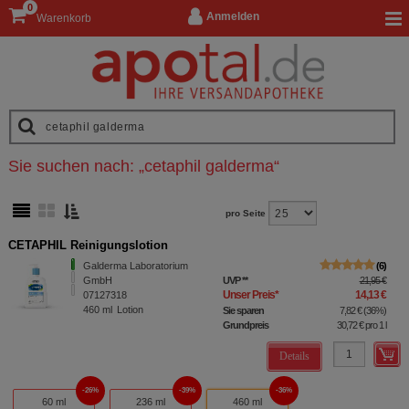
0
Anmelden
Warenkorb
Sie suchen nach:
„
cetaphil galderma
“
pro Seite
CETAPHIL Reinigungslotion
Galderma Laboratorium
6
GmbH
UVP
**
21,95 €
Unser Preis
*
14,13 €
07127318
460
ml
Lotion
Sie sparen
7,82 €
(
36%
)
Grundpreis
30,72 €
pro 1 l
Details
26%
39%
36%
60 ml
236 ml
460 ml