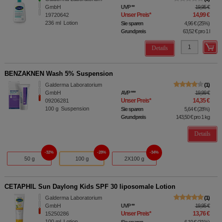
GmbH
UVP
**
19,95 €
Unser Preis
*
14,99 €
19720642
236
ml
Lotion
Sie sparen
4,96 €
(
25%
)
Grundpreis
63,52 €
pro 1 l
Details
BENZAKNEN Wash 5% Suspension
Galderma Laboratorium
1
GmbH
AVP
***
19,99 €
Unser Preis
*
14,35 €
09206281
100
g
Suspension
Sie sparen
5,64 €
(
28%
)
Grundpreis
143,50 €
pro 1 kg
Details
32%
28%
34%
50 g
100 g
2X100 g
CETAPHIL Sun Daylong Kids SPF 30 liposomale Lotion
Galderma Laboratorium
1
GmbH
UVP
**
19,95 €
Unser Preis
*
13,76 €
15250286
100
ml
Lotion