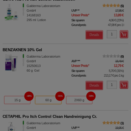
Galderma Laboratorium
5
GmbH
UVP
**
17,95 €
Unser Preis
*
13,89 €
14168163
295
ml
Lotion
Sie sparen
4,06 €
(
23%
)
Grundpreis
47,08 €
pro 1 l
Details
BENZAKNEN 10% Gel
Galderma Laboratorium
0
GmbH
AVP
***
18,49 €
Unser Preis
*
12,79 €
15250613
60
g
Gel
Sie sparen
5,70 €
(
31%
)
Grundpreis
213,17 €
pro 1 kg
Details
40%
31%
33%
15 g
60 g
2X60 g
CETAPHIL Pro Itch Control Clean Handreinigung Cr.
Galderma Laboratorium
1
GmbH
UVP
**
19,95 €