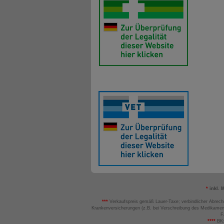
*
inkl. 
***
Verkaufspreis gemäß Lauer-Taxe; verbindlicher Abrech
Krankenversicherungen (z.B. bei Verschreibung des Medikamen
F
****
BK: