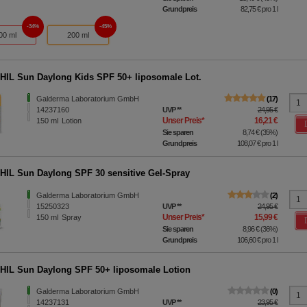
Grundpreis
82,75 €
pro 1 l
34%
45%
00 ml
200 ml
IL Sun Daylong Kids SPF 50+ liposomale Lot.
Galderma Laboratorium GmbH
17
14237160
UVP
**
24,95 €
Unser Preis
*
16,21 €
150
ml
Lotion
Sie sparen
8,74 €
(
35%
)
Grundpreis
108,07 €
pro 1 l
IL Sun Daylong SPF 30 sensitive Gel-Spray
Galderma Laboratorium GmbH
2
15250323
UVP
**
24,95 €
Unser Preis
*
15,99 €
150
ml
Spray
Sie sparen
8,96 €
(
36%
)
Grundpreis
106,60 €
pro 1 l
IL Sun Daylong SPF 50+ liposomale Lotion
Galderma Laboratorium GmbH
0
14237131
UVP
**
23,95 €