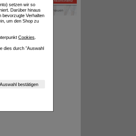
to) setzen wir so
niert. Darüber hinaus
n bevorzugte Verhalten
ein, um den Shop zu
terpunkt
Cookies
.
ie dies durch "Auswahl
nserer Website
Auswahl bestätigen
tet werden kann.
estalten,
rhaltensweisen (z.B.
nisse zugeschrittene
ng unserer Website
uf unserer Website aber
, dass Daten hierfür