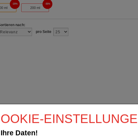
20%
35%
00 ml
200 ml
Sortieren nach:
pro Seite
OOKIE-EINSTELLUNG
Ihre Daten!