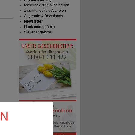
Meldung Arzneimittelrisiken
Zuzahlungsfreie Arzneien
Angebote & Downloads
Newsletter
Neukundenprämie
Stellenangebote
EN