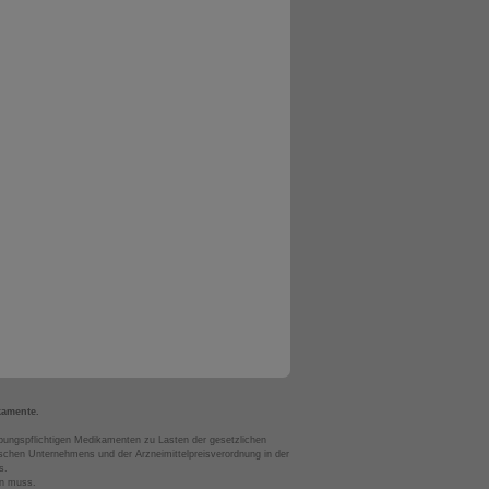
kamente.
bungspflichtigen Medikamenten zu Lasten der gesetzlichen
chen Unternehmens und der Arzneimittelpreisverordnung in der
s.
en muss.