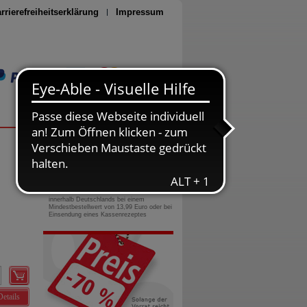
rrierefreiheitserklärung
Impressum
Seite drucken
0800-10 11 422
gebührenfreie Rufnummer
Versandkostenfrei
innerhalb Deutschlands bei einem
Mindestbestellwert von 13,99 Euro oder bei
Einsendung eines Kassenrezeptes
Details