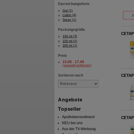
Darreichungsform
Gel (1)
Lotion (4)
1
Spray (1)
Packungsgröße
CETAPH
100 ml (3)
150 ml (2)
200 ml (1)
Preis
15.00 - 17.49
(auswahl entfernen)
Sortieren nach
CETAPH
Angebote
Topseller
Apothekensortiment
CETAPH
NEU bei uns
Aus der TV-Werbung