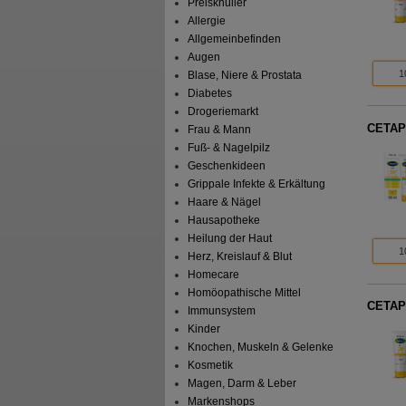
Preisknüller
Allergie
Allgemeinbefinden
Augen
1
Blase, Niere & Prostata
Diabetes
Drogeriemarkt
CETAPH
Frau & Mann
Fuß- & Nagelpilz
Geschenkideen
Grippale Infekte & Erkältung
Haare & Nägel
Hausapotheke
Heilung der Haut
1
Herz, Kreislauf & Blut
Homecare
Homöopathische Mittel
CETAPH
Immunsystem
Kinder
Knochen, Muskeln & Gelenke
Kosmetik
Magen, Darm & Leber
Markenshops