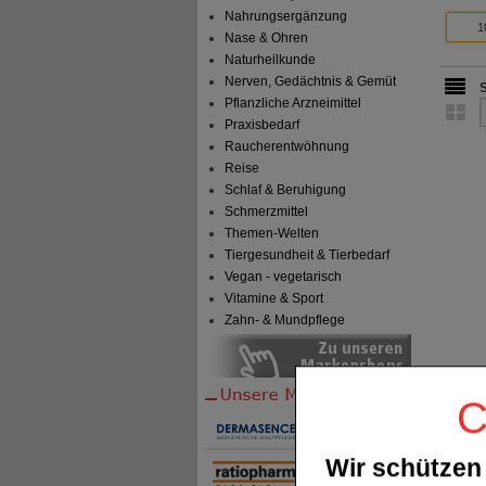
Nahrungsergänzung
1
Nase & Ohren
Naturheilkunde
Nerven, Gedächtnis & Gemüt
Pflanzliche Arzneimittel
Praxisbedarf
Raucherentwöhnung
Reise
Schlaf & Beruhigung
Schmerzmittel
Themen-Welten
Tiergesundheit & Tierbedarf
Vegan - vegetarisch
Vitamine & Sport
Zahn- & Mundpflege
C
Wir schützen 