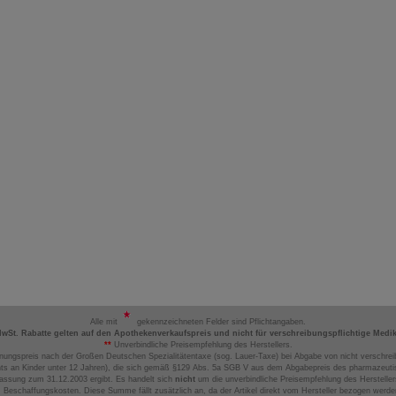
Alle mit
gekennzeichneten Felder sind Pflichtangaben.
MwSt. Rabatte gelten auf den Apothekenverkaufspreis und nicht für verschreibungspflichtige Medi
**
Unverbindliche Preisempfehlung des Herstellers.
nungspreis nach der Großen Deutschen Spezialitätentaxe (sog. Lauer-Taxe) bei Abgabe von nicht verschrei
ts an Kinder unter 12 Jahren), die sich gemäß §129 Abs. 5a SGB V aus dem Abgabepreis des pharmazeutis
assung zum 31.12.2003 ergibt. Es handelt sich
nicht
um die unverbindliche Preisempfehlung des Hersteller
 Beschaffungskosten. Diese Summe fällt zusätzlich an, da der Artikel direkt vom Hersteller bezogen werd