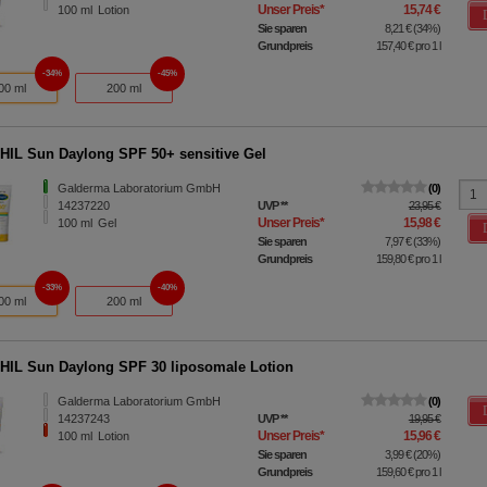
Unser Preis
*
15,74 €
100
ml
Lotion
Sie sparen
8,21 €
(
34%
)
Grundpreis
157,40 €
pro 1 l
34%
45%
00 ml
200 ml
IL Sun Daylong SPF 50+ sensitive Gel
Galderma Laboratorium GmbH
0
14237220
UVP
**
23,95 €
Unser Preis
*
15,98 €
100
ml
Gel
Sie sparen
7,97 €
(
33%
)
Grundpreis
159,80 €
pro 1 l
33%
40%
00 ml
200 ml
IL Sun Daylong SPF 30 liposomale Lotion
Galderma Laboratorium GmbH
0
14237243
UVP
**
19,95 €
Unser Preis
*
15,96 €
100
ml
Lotion
Sie sparen
3,99 €
(
20%
)
Grundpreis
159,60 €
pro 1 l