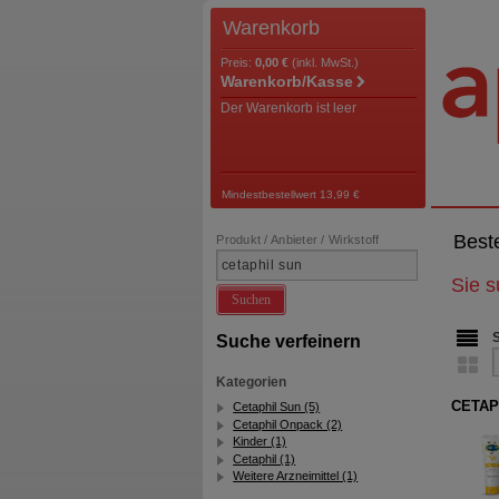
Warenkorb
Preis:
0,00 €
(inkl. MwSt.)
Warenkorb/Kasse
Der Warenkorb ist leer
Mindestbestellwert 13,99 €
Best
Produkt / Anbieter / Wirkstoff
Sie 
Suchen
Suche verfeinern
Kategorien
CETAPH
Cetaphil Sun (5)
Cetaphil Onpack (2)
Kinder (1)
Cetaphil (1)
Weitere Arzneimittel (1)