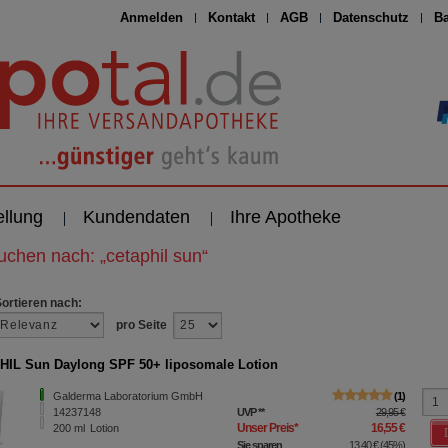
Anmelden
Kontakt
AGB
Datenschutz
Ba
ellung
Kundendaten
Ihre Apotheke
suchen nach:
„
cetaphil sun
“
Sortieren nach:
pro Seite
IL Sun Daylong SPF 50+ liposomale Lotion
Galderma Laboratorium GmbH
1
14237148
UVP
**
29,95 €
Unser Preis
*
16,55 €
200
ml
Lotion
Sie sparen
13,40 €
(
45%
)