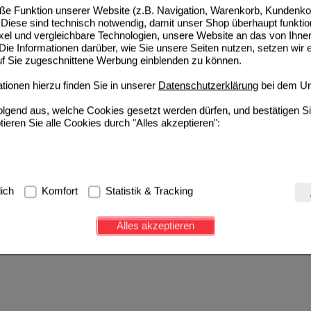
e Funktion unserer Website (z.B. Navigation, Warenkorb, Kundenkon
Diese sind technisch notwendig, damit unser Shop überhaupt funktio
ixel und vergleichbare Technologien, unsere Website an das von Ihne
ie Informationen darüber, wie Sie unsere Seiten nutzen, setzen wir 
auf Sie zugeschnittene Werbung einblenden zu können.
ionen hierzu finden Sie in unserer
Datenschutzerklärung
bei dem Un
folgend aus, welche Cookies gesetzt werden dürfen, und bestätigen S
tieren Sie alle Cookies durch "Alles akzeptieren":
g:
Hierbei handelt es sich um Cookies, die für die Grundfunktionen u
lich
Komfort
Statistik & Tracking
avigation, Warenkorb, Kundenkonto), weshalb auf diese nicht verzich
s werden genutzt um das Einkaufserlebnis noch ansprechender zu g
Alles akzeptieren
e Wiedererkennung des Besuchers oder unsere Seite an bevorzugte Ve
zupassen. Komfort-Cookies ermöglichen es uns auch auf Ihre Bedürf
d unser Partnerprogramm zu betreiben.
ierüber lassen sich Informationen über die Art und Weise der Nutzu
fe wir unsere Website weiter für Sie optimieren können, den Inhalt a
ittseiten möglichst relevant für Sie zu gestalten. Bitte beachten Sie