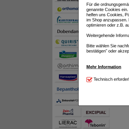
Für die ordnungsgemäß
genannte Cookies ein. 
helfen uns Cookies, P
im Shop anzupassen. D
optimieren oder z.B. 
Weitergehende Informat
Bitte wählen Sie nach
bestätigen" oder akzep
Mehr Information
Technisch Notwendi
Technisch erforder
notwendig sind (z.B. N
Komfort:
Diese Cookie
beispielsweise für di
Spracheinstellung) an
Inhalte anzuzeigen un
Statistik & Tracking:
H
sammeln, mit deren Hil
auch die Werbung auf Dr