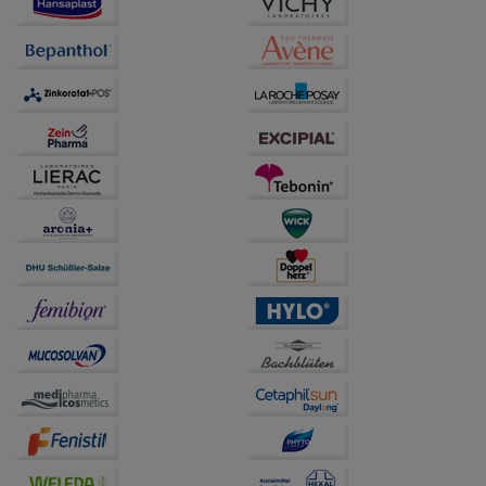
Verhaltensweisen (z.B. Spracheinstellung)
anzupassen. Komfort-Cookies ermöglichen es uns
auch auf Ihre Bedürfnisse zugeschrittene Inhalte
anzuzeigen und unser Partnerprogramm zu
betreiben.
Statistik & Tracking:
Hierüber lassen sich
Informationen über die Art und Weise der Nutzung
unserer Website sammeln, mit deren Hilfe wir unsere
Website weiter für Sie optimieren können, den Inhalt
auf unserer Website aber auch die Werbung auf
Drittseiten möglichst relevant für Sie zu gestalten.
Bitte beachten Sie, dass Daten hierfür teilweise an
Dritte wie z.B. Google oder soziale Medien
übertragen werden.