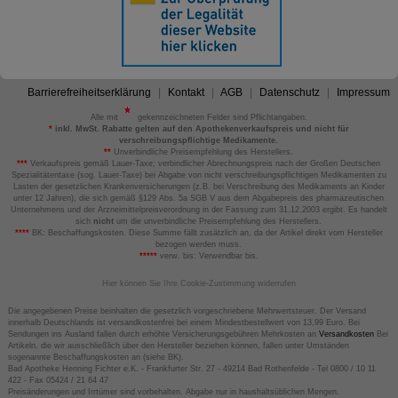
Barrierefreiheitserklärung
Kontakt
AGB
Datenschutz
Impressum
Alle mit
gekennzeichneten Felder sind Pflichtangaben.
*
inkl. MwSt. Rabatte gelten auf den Apothekenverkaufspreis und nicht für
verschreibungspflichtige Medikamente.
**
Unverbindliche Preisempfehlung des Herstellers.
***
Verkaufspreis gemäß Lauer-Taxe; verbindlicher Abrechnungspreis nach der Großen Deutschen
Spezialitätentaxe (sog. Lauer-Taxe) bei Abgabe von nicht verschreibungspflichtigen Medikamenten zu
Lasten der gesetzlichen Krankenversicherungen (z.B. bei Verschreibung des Medikaments an Kinder
unter 12 Jahren), die sich gemäß §129 Abs. 5a SGB V aus dem Abgabepreis des pharmazeutischen
Unternehmens und der Arzneimittelpreisverordnung in der Fassung zum 31.12.2003 ergibt. Es handelt
sich
nicht
um die unverbindliche Preisempfehlung des Herstellers.
****
BK: Beschaffungskosten. Diese Summe fällt zusätzlich an, da der Artikel direkt vom Hersteller
bezogen werden muss.
*****
verw. bis: Verwendbar bis.
Hier können Sie Ihre Cookie-Zustimmung widerrufen
Die angegebenen Preise beinhalten die gesetzlich vorgeschriebene Mehrwertsteuer. Der Versand
innerhalb Deutschlands ist versandkostenfrei bei einem Mindestbestellwert von 13,99 Euro. Bei
Sendungen ins Ausland fallen durch erhöhte Versicherungsgebühren Mehrkosten an
Versandkosten
Bei
Artikeln, die wir ausschließlich über den Hersteller beziehen können, fallen unter Umständen
sogenannte Beschaffungskosten an (siehe BK).
Bad Apotheke Henning Fichter e.K. - Frankfurter Str. 27 - 49214 Bad Rothenfelde - Tel 0800 / 10 11
422 - Fax 05424 / 21 64 47
Preisänderungen und Irrtümer sind vorbehalten. Abgabe nur in haushaltsüblichen Mengen.