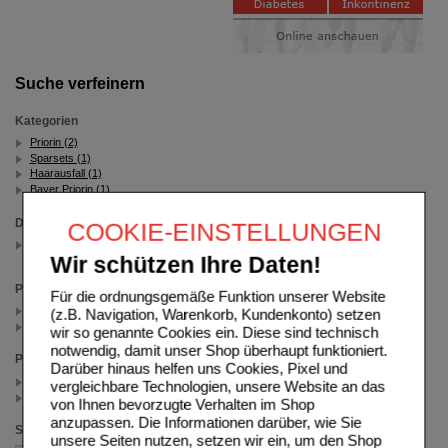
Suche verfeinern
Kategorien
Priorin (2)
Sparsets (1)
Haarausfall (1)
Bayer Priorin (1)
Darreichungsform
COOKIE-EINSTELLUNGEN
Pumplösung
(auswahl entfernen)
Wir schützen Ihre Daten!
Packungsgröße
Für die ordnungsgemäße Funktion unserer Website
50 ml (1)
(z.B. Navigation, Warenkorb, Kundenkonto) setzen
3X50 ml (1)
wir so genannte Cookies ein. Diese sind technisch
notwendig, damit unser Shop überhaupt funktioniert.
Preis
Darüber hinaus helfen uns Cookies, Pixel und
< 25.00 (1)
vergleichbare Technologien, unsere Website an das
>= 25.00 (1)
von Ihnen bevorzugte Verhalten im Shop
anzupassen. Die Informationen darüber, wie Sie
Sortieren nach
unsere Seiten nutzen, setzen wir ein, um den Shop