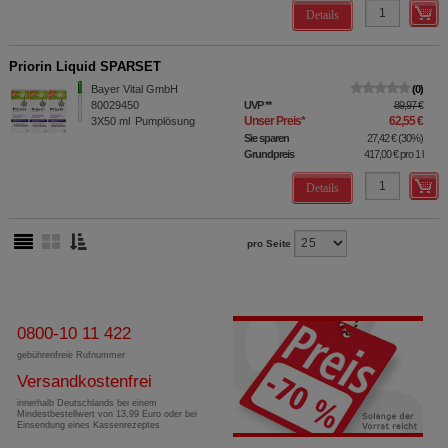
Details
Priorin Liquid SPARSET
Bayer Vital GmbH
0
80029450
UVP
**
89,97 €
Unser Preis
*
62,55 €
3X50
ml
Pumplösung
Sie sparen
27,42 €
(
30%
)
Grundpreis
417,00 €
pro 1 l
Details
pro Seite
0800-10 11 422
gebührenfreie Rufnummer
Versandkostenfrei
innerhalb Deutschlands bei einem
Mindestbestellwert von 13,99 Euro oder bei
Einsendung eines Kassenrezeptes