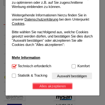
zu optimieren oder z.B. auf Sie zugeschnittene
Werbung einblenden zu können.
Weitergehende Informationen hierzu finden Sie in
unserer
Datenschutzerklärung
bei dem Unterpunkt
Cookies
.
Bitte wählen Sie nachfolgend aus, welche Cookies
gesetzt werden dürfen, und bestätigen Sie dies durch
"Auswahl bestätigen" oder akzeptieren Sie alle
Cookies durch "Alles akzeptieren":
Mehr Information
Technisch Notwendig:
Technisch erforderlich
Hierbei handelt es sich um
Komfort
Cookies, die für die Grundfunktionen unserer
Website notwendig sind (z.B. Navigation, Warenkorb,
Statistik & Tracking
Auswahl bestätigen
Kundenkonto), weshalb auf diese nicht verzichtet
werden kann.
Alles akzeptieren
Komfort:
Diese Cookies werden genutzt um das
Einkaufserlebnis noch ansprechender zu gestalten,
beispielsweise für die Wiedererkennung des
Besuchers oder unsere Seite an bevorzugte