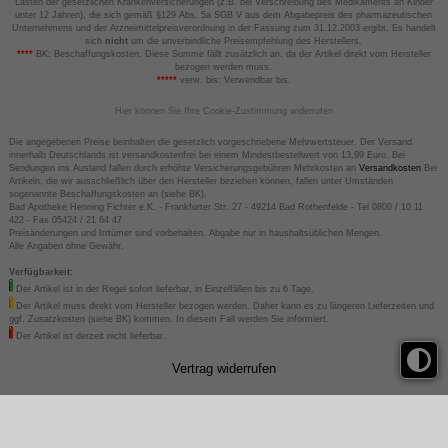
Lasten der gesetzlichen Krankenversicherungen (z.B. bei Verschreibung des Medikaments an Kinder
unter 12 Jahren), die sich gemäß §129 Abs. 5a SGB V aus dem Abgabepreis des pharmazeutischen
Unternehmens und der Arzneimittelpreisverordnung in der Fassung zum 31.12.2003 ergibt. Es handelt
sich
nicht
um die unverbindliche Preisempfehlung des Herstellers.
****
BK: Beschaffungskosten. Diese Summe fällt zusätzlich an, da der Artikel direkt vom Hersteller
bezogen werden muss.
*****
verw. bis: Verwendbar bis.
Hier können Sie Ihre Cookie-Zustimmung widerrufen
Die angegebenen Preise beinhalten die gesetzlich vorgeschriebene Mehrwertsteuer. Der Versand
innerhalb Deutschlands ist versandkostenfrei bei einem Mindestbestellwert von 13,99 Euro. Bei
Sendungen ins Ausland fallen durch erhöhte Versicherungsgebühren Mehrkosten an
Versandkosten
Bei
Artikeln, die wir ausschließlich über den Hersteller beziehen können, fallen unter Umständen
sogenannte Beschaffungskosten an (siehe BK).
Bad Apotheke Henning Fichter e.K. - Frankfurter Str. 27 - 49214 Bad Rothenfelde - Tel 0800 / 10 11
422 - Fax 05424 / 21 64 47
Preisänderungen und Irrtümer sind vorbehalten. Abgabe nur in haushaltsüblichen Mengen.
Alle Angaben ohne Gewähr.
Verfügbarkeit:
Der Artikel ist in der Regel sofort lieferbar, in Einzelfällen bis zu 6 Tage.
Der Artikel muss direkt vom Hersteller bezogen werden. Daher kann es zu längeren Lieferzeiten und
ggf. Zusatzkosten (siehe BK) kommen. In diesem Fall werden Sie informiert.
Der Artikel ist derzeit nicht lieferbar.
Vertrag widerrufen