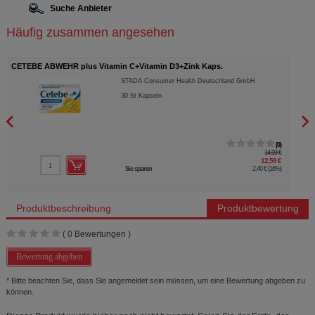
Suche Anbieter
Häufig zusammen angesehen
CETEBE ABWEHR plus Vitamin C+Vitamin D3+Zink Kaps.
UNIZ
STADA Consumer Health Deutschland GmbH
30
St
Kapseln
0
14,99 €
12,59 €
Sie sparen
2,40 €
(
16%
)
Produktbeschreibung
Produktbewertung
(
0
Bewertungen )
Bewertung abgeben
* Bitte beachten Sie, dass Sie angemeldet sein müssen, um eine Bewertung abgeben zu
können.