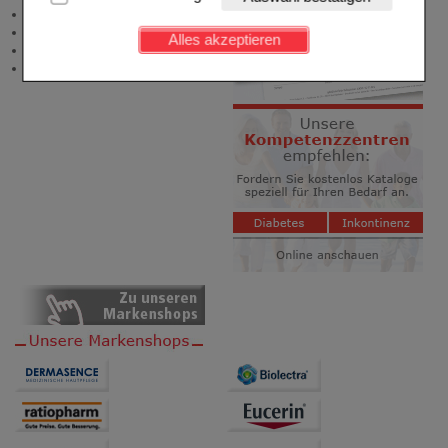
Kundenkonto), weshalb auf diese nicht verzichtet
Angebote & Downloads
werden kann.
Newsletter
Alles akzeptieren
Neukundenprämie
Komfort:
Diese Cookies werden genutzt um das
Stellenangebote
Einkaufserlebnis noch ansprechender zu gestalten,
beispielsweise für die Wiedererkennung des
Besuchers oder unsere Seite an bevorzugte
Verhaltensweisen (z.B. Spracheinstellung)
anzupassen. Komfort-Cookies ermöglichen es uns
auch auf Ihre Bedürfnisse zugeschrittene Inhalte
anzuzeigen und unser Partnerprogramm zu
betreiben.
Statistik & Tracking:
Hierüber lassen sich
Informationen über die Art und Weise der Nutzung
unserer Website sammeln, mit deren Hilfe wir unsere
Website weiter für Sie optimieren können, den Inhalt
auf unserer Website aber auch die Werbung auf
Drittseiten möglichst relevant für Sie zu gestalten.
Bitte beachten Sie, dass Daten hierfür teilweise an
Dritte wie z.B. Google oder soziale Medien
übertragen werden.