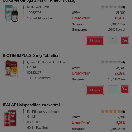
NORSAN Omega-3 FISK f.Kinder flüssig
NORSAN GmbH
0
19052726
UVP
**
21,00 €
Unser Preis
*
18,90 €
150
ml
Flüssigkeit
Sie sparen
2,10 €
(
10%
)
Grundpreis
126,00 €
pro 1 l
Details
BIOTIN IMPULS 5 mg Tabletten
Quiris Healthcare GmbH &
0
Co. KG
UVP
**
37,40 €
08923187
Unser Preis
*
27,09 €
100
St
Tabletten
Sie sparen
10,31 €
(
28%
)
Details
IPALAT Halspastillen zuckerfrei
Dr. Pfleger Arzneimittel
9
GmbH
UVP
**
7,40 €
03991095
Unser Preis
*
5,25 €
40
St
Pastillen
Sie sparen
2,15 €
(
29%
)