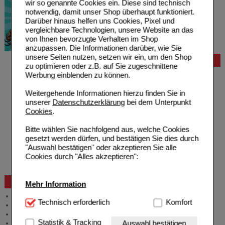
wir so genannte Cookies ein. Diese sind technisch
notwendig, damit unser Shop überhaupt funktioniert.
Darüber hinaus helfen uns Cookies, Pixel und
vergleichbare Technologien, unsere Website an das
von Ihnen bevorzugte Verhalten im Shop
anzupassen. Die Informationen darüber, wie Sie
unsere Seiten nutzen, setzen wir ein, um den Shop
Bestellung
zu optimieren oder z.B. auf Sie zugeschnittene
Werbung einblenden zu können.
Hilfe zur Anmeldung
Hilfe zum Bestellvorgang
Weitergehende Informationen hierzu finden Sie in
Zahlungsmöglichkeiten
unserer
Datenschutzerklärung
bei dem Unterpunkt
Rezepte einlösen
Cookies
.
Freiumschläge anfordern
Freiumschläge downloaden
Bitte wählen Sie nachfolgend aus, welche Cookies
Auslandsbestellung
gesetzt werden dürfen, und bestätigen Sie dies durch
Reklamation
"Auswahl bestätigen" oder akzeptieren Sie alle
Widerrufsformular
Cookies durch "Alles akzeptieren":
Problembehebung
Bestellschein
Beratung und Service
Mehr Information
Allgemeine Information
Technisch Notwendig:
Technisch erforderlich
Hierbei handelt es sich um
Komfort
Produktberatung
Cookies, die für die Grundfunktionen unserer
Meldung Arzneimittelrisiken
Website notwendig sind (z.B. Navigation, Warenkorb,
Statistik & Tracking
Auswahl bestätigen
Zuzahlungsfreie Arzneien