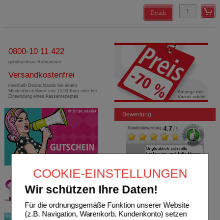
Details
0800-10 11 422
gebührenfreie Rufnummer
Versandkostenfrei
innerhalb Deutschlands bei einem
Mindestbestellwert von 13,99 Euro oder bei
Einsendung eines Kassenrezeptes
Bewertung
COOKIE-EINSTELLUNGEN
Wir schützen Ihre Daten!
Für die ordnungsgemäße Funktion unserer Website
(z.B. Navigation, Warenkorb, Kundenkonto) setzen