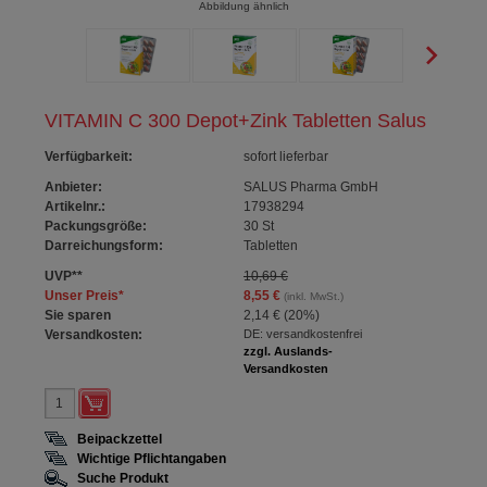
Abbildung ähnlich
VITAMIN C 300 Depot+Zink Tabletten Salus
Verfügbarkeit
:
sofort lieferbar
Anbieter:
SALUS Pharma GmbH
Artikelnr.:
17938294
Packungsgröße:
30
St
Darreichungsform:
Tabletten
UVP
**
10,69 €
Unser Preis
*
8,55 €
(inkl. MwSt.)
Sie sparen
2,14 €
(
20%
)
Versandkosten:
DE: versandkostenfrei
zzgl. Auslands-
Versandkosten
Beipackzettel
Wichtige Pflichtangaben
Suche Produkt