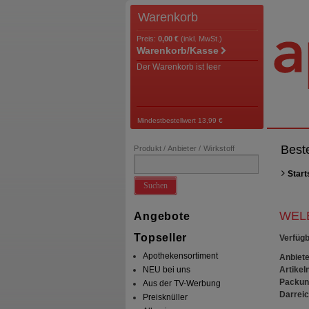
Warenkorb
Preis:
0,00 €
(inkl. MwSt.)
Warenkorb/Kasse
Der Warenkorb ist leer
Mindestbestellwert 13,99 €
Best
Produkt / Anbieter / Wirkstoff
Start
Suchen
WELE
Angebote
Topseller
Verfügb
Apothekensortiment
Anbiete
Artikeln
NEU bei uns
Packun
Aus der TV-Werbung
Darrei
Preisknüller