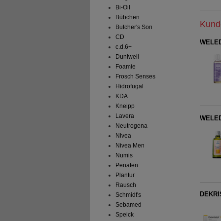
Bi-Oil
Bübchen
Kunde
Butcher's Son
CD
WELEDA
c.d.6+
Duniwell
Foamie
Frosch Senses
Hidrofugal
KDA
Kneipp
Lavera
WELED
Neutrogena
Nivea
Nivea Men
Numis
Penaten
Plantur
Rausch
DEKRIS
Schmidt's
Sebamed
Speick