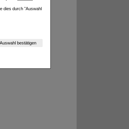
ie dies durch "Auswahl
nserer Website
Auswahl bestätigen
tet werden kann.
estalten,
rhaltensweisen (z.B.
nisse zugeschrittene
ng unserer Website
uf unserer Website aber
, dass Daten hierfür