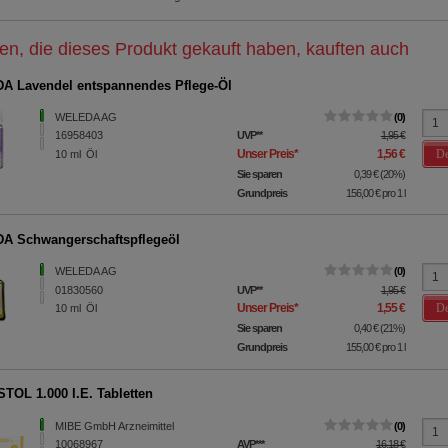
n, die dieses Produkt gekauft haben, kauften auch
 Lavendel entspannendes Pflege-Öl
WELEDA AG
0
16958403
UVP
**
1,95 €
De
Unser Preis
*
1,56 €
10
ml
Öl
Sie sparen
0,39 €
(
20%
)
Grundpreis
156,00 €
pro 1 l
A Schwangerschaftspflegeöl
WELEDA AG
0
01830560
UVP
**
1,95 €
De
Unser Preis
*
1,55 €
10
ml
Öl
Sie sparen
0,40 €
(
21%
)
Grundpreis
155,00 €
pro 1 l
TOL 1.000 I.E. Tabletten
MIBE GmbH Arzneimittel
0
10068967
AVP
***
16,18 €