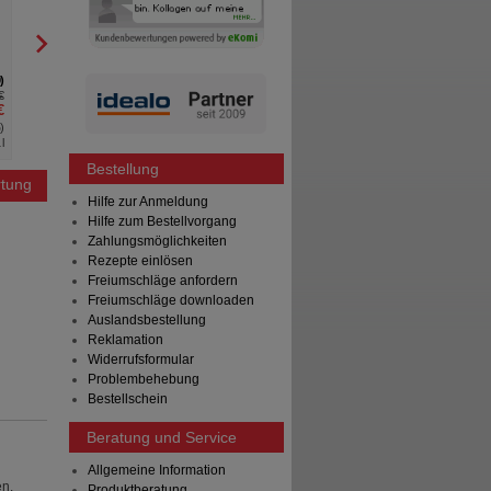
100
ml
Öl
0
1
€
UVP
**
17,95 €
€
Unser Preis
*
15,50 €
%
)
Sie sparen
2,45 €
(
14%
)
l
Grundpreis
155,00 €
pro 1 l
Bestellung
tung
Hilfe zur Anmeldung
Hilfe zum Bestellvorgang
Zahlungsmöglichkeiten
Rezepte einlösen
Freiumschläge anfordern
Freiumschläge downloaden
Auslandsbestellung
Reklamation
Widerrufsformular
Problembehebung
Bestellschein
Beratung und Service
Allgemeine Information
en.
Produktberatung