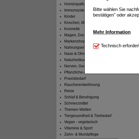
Homöopathische Mittel
Bitte wählen Sie nach
Immunsystem
bestätigen" oder akzep
Kinder
Knochen, Muskeln & Gelenke
Kosmetik
Mehr Information
Magen, Darm & Leber
Markenshops
Technisch Notwendi
Technisch erforder
Nahrungsergänzung
notwendig sind (z.B. N
Nase & Ohren
Komfort:
Diese Cookie
Naturheilkunde
beispielsweise für di
Nerven, Gedächtnis & Gemüt
Spracheinstellung) an
Pflanzliche Arzneimittel
Inhalte anzuzeigen un
Praxisbedarf
Raucherentwöhnung
Statistik & Tracking:
H
Reise
sammeln, mit deren Hil
Schlaf & Beruhigung
auch die Werbung auf Dr
Schmerzmittel
teilweise an Dritte wi
Themen-Welten
Tiergesundheit & Tierbedarf
Vegan - vegetarisch
Vitamine & Sport
Zahn- & Mundpflege