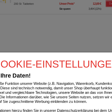
De
Unser Preis
*
12,69 €
200
St
Tabletten
Sie sparen
3,49 €
(
22%
)
OOKIE-EINSTELLUNG
Ihre Daten!
e Funktion unserer Website (z.B. Navigation, Warenkorb, Kundenkon
Diese sind technisch notwendig, damit unser Shop überhaupt funktio
ixel und vergleichbare Technologien, unsere Website an das von Ihne
ie Informationen darüber, wie Sie unsere Seiten nutzen, setzen wir 
auf Sie zugeschnittene Werbung einblenden zu können.
ionen hierzu finden Sie in unserer
Datenschutzerklärung
bei dem Un