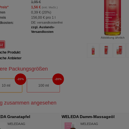
1,95 €
Preis
*
1,56 €
(inkl. MwSt.)
ren
0,39 €
(
20%
)
reis
156,00 €
pro 1 l
dkosten:
DE: versandkostenfrei
zzgl. Auslands-
Versandkosten
Abbildung ähnlich
che Produkt
che Anbieter
ere Packungsgrößen
20%
20%
10 ml
100 ml
ig zusammen angesehen
DA Granatapfel
WELEDA Damm-Massageöl
erierendes Pflege-Öl
WELEDA AG
WELEDA AG