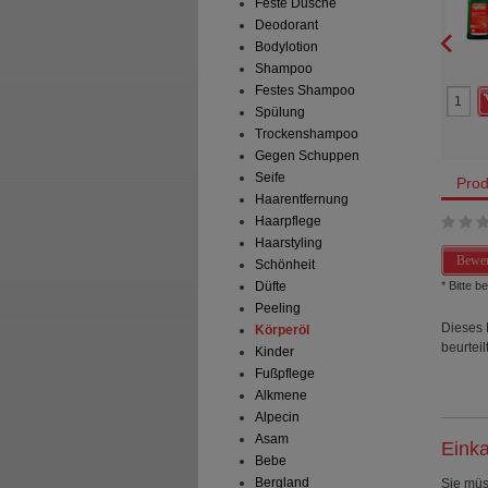
Feste Dusche
Salbe
25
g
Salbe
Deodorant
Bodylotion
Shampoo
0
1
Festes Shampoo
18,98 €
AVP
***
10,98 €
 Preis
*
13,19 €
Unser Preis
*
8,15 €
Spülung
aren
5,79 €
(
31%
)
Sie sparen
2,83 €
(
26%
)
Trockenshampoo
preis
188,43 €
pro 1 kg
Grundpreis
326,00 €
pro 1 kg
Gegen Schuppen
Seife
Prod
Haarentfernung
Haarpflege
Haarstyling
Bewer
Schönheit
* Bitte 
Düfte
Peeling
Dieses 
Körperöl
beurteilt
Kinder
Fußpflege
Alkmene
Alpecin
Asam
Einka
Bebe
Bergland
Sie mü