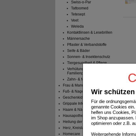
Swiss-o-Par
Tattoomed
Tetesept
Veet
Weleda
Kontaktlinsen & Lesebrillen
Männersache
Pflaster & Verbandstoffe
Seife & Bäder
Sonnen- & Insektenschutz
Tiergesundheit & Pflege
Verhütung &
Familienplanung
C
Zahn- & Mundpflege
Frau & Mann
Wir schützen 
Fuß- & Nagelpilz
Geschenkideen
Für die ordnungsgemäß
Grippale Infekte & Erkältung
genannte Cookies ein. 
Haare & Nägel
helfen uns Cookies, P
Hausapotheke
im Shop anzupassen. D
Heilung der Haut
optimieren oder z.B. 
Herz, Kreislauf & Blut
Weitergehende Informat
Homecare