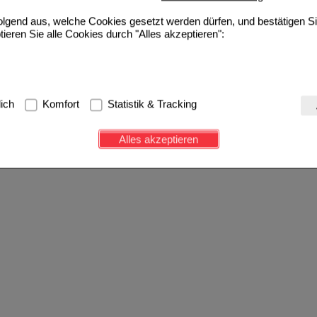
folgend aus, welche Cookies gesetzt werden dürfen, und bestätigen S
tieren Sie alle Cookies durch "Alles akzeptieren":
g:
Hierbei handelt es sich um Cookies, die für die Grundfunktionen u
lich
Komfort
Statistik & Tracking
avigation, Warenkorb, Kundenkonto), weshalb auf diese nicht verzich
s werden genutzt um das Einkaufserlebnis noch ansprechender zu g
Alles akzeptieren
e Wiedererkennung des Besuchers oder unsere Seite an bevorzugte Ve
zupassen. Komfort-Cookies ermöglichen es uns auch auf Ihre Bedürf
d unser Partnerprogramm zu betreiben.
ierüber lassen sich Informationen über die Art und Weise der Nutzu
fe wir unsere Website weiter für Sie optimieren können, den Inhalt a
ittseiten möglichst relevant für Sie zu gestalten. Bitte beachten Sie
e z.B. Google oder soziale Medien übertragen werden.