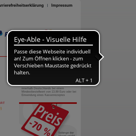
rrierefreiheitserklärung
Impressum
Seite drucken
0800-10 11 422
gebührenfreie Rufnummer
Versandkostenfrei
innerhalb Deutschlands bei einem
Mindestbestellwert von 13,99 Euro oder bei
Einsendung eines Kassenrezeptes
kt!
)