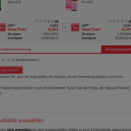
100
ml
Öl
50
ml
Öl
0
UVP
**
17,95 €
UVP
**
13,95 
Unser Preis
*
14,36 €
Unser Preis
*
11,16 
Sie sparen
3,59 €
(
20%
)
Sie sparen
2,79 €
(
20
Grundpreis
143,60 €
pro 1 l
Grundpreis
223,20 €
pro 1 
uktbeschreibung
Produktbewer
(
0
Bewertungen )
tung abgeben
beachten Sie, dass Sie angemeldet sein müssen, um eine Bewertung abgeben zu können.
Produkt wurde bisher noch nicht bewertet. Seien Sie der Erste, der dieses Produkt
!
ufsliste auswählen
ssen
sich anmelden
um den ausgewählten Artikel in eine Einkaufsliste aufzunehm