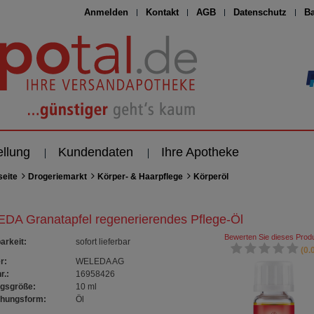
Anmelden
Kontakt
AGB
Datenschutz
Ba
ellung
Kundendaten
Ihre Apotheke
seite
Drogeriemarkt
Körper- & Haarpflege
Körperöl
DA Granatapfel regenerierendes Pflege-Öl
Bewerten Sie dieses Produ
arkeit
:
sofort lieferbar
(0.0
r:
WELEDA AG
r.:
16958426
gsgröße:
10
ml
chungsform:
Öl