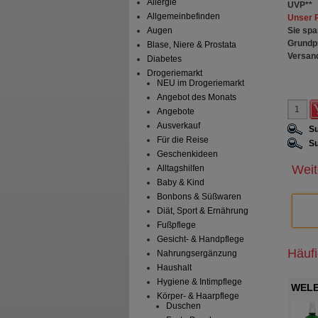
Allergie
UVP
**
Allgemeinbefinden
Unser 
Sie spa
Augen
Grundp
Blase, Niere & Prostata
Versan
Diabetes
Drogeriemarkt
NEU im Drogeriemarkt
Angebot des Monats
Angebote
Ausverkauf
Su
Für die Reise
Su
Geschenkideen
Weit
Alltagshilfen
Baby & Kind
Bonbons & Süßwaren
Diät, Sport & Ernährung
Fußpflege
Gesicht- & Handpflege
Häuf
Nahrungsergänzung
Haushalt
Hygiene & Intimpflege
 WUNDSALBE
CALENDULA WUNDSALBE
WELE
Körper- & Haarpflege
regen
DA AG
WELEDA AG
Duschen