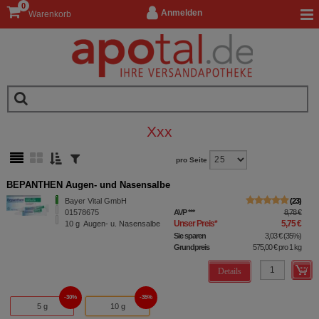
0
Anmelden
Warenkorb
Xxx
pro Seite
BEPANTHEN Augen- und Nasensalbe
Bayer Vital GmbH
23
01578675
AVP
***
8,78 €
Unser Preis
*
5,75 €
10
g
Augen- u. Nasensalbe
Sie sparen
3,03 €
(
35%
)
Grundpreis
575,00 €
pro 1 kg
Details
30%
35%
5 g
10 g