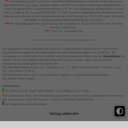
***
Verkaufspreis gemäß Lauer-Taxe; verbindlicher Abrechnungspreis nach der Großen Deutschen
Spezialitätentaxe (sog. Lauer-Taxe) bei Abgabe von nicht verschreibungspflichtigen Medikamenten zu
Lasten der gesetzlichen Krankenversicherungen (z.B. bei Verschreibung des Medikaments an Kinder
unter 12 Jahren), die sich gemäß §129 Abs. 5a SGB V aus dem Abgabepreis des pharmazeutischen
Unternehmens und der Arzneimittelpreisverordnung in der Fassung zum 31.12.2003 ergibt. Es handelt
sich
nicht
um die unverbindliche Preisempfehlung des Herstellers.
****
BK: Beschaffungskosten. Diese Summe fällt zusätzlich an, da der Artikel direkt vom Hersteller
bezogen werden muss.
*****
verw. bis: Verwendbar bis.
Hier können Sie Ihre Cookie-Zustimmung widerrufen
Die angegebenen Preise beinhalten die gesetzlich vorgeschriebene Mehrwertsteuer. Der Versand
innerhalb Deutschlands ist versandkostenfrei bei einem Mindestbestellwert von 13,99 Euro. Bei
Sendungen ins Ausland fallen durch erhöhte Versicherungsgebühren Mehrkosten an
Versandkosten
Bei
Artikeln, die wir ausschließlich über den Hersteller beziehen können, fallen unter Umständen
sogenannte Beschaffungskosten an (siehe BK).
Bad Apotheke Henning Fichter e.K. - Frankfurter Str. 27 - 49214 Bad Rothenfelde - Tel 0800 / 10 11
422 - Fax 05424 / 21 64 47
Preisänderungen und Irrtümer sind vorbehalten. Abgabe nur in haushaltsüblichen Mengen.
Alle Angaben ohne Gewähr.
Verfügbarkeit:
Der Artikel ist in der Regel sofort lieferbar, in Einzelfällen bis zu 6 Tage.
Der Artikel muss direkt vom Hersteller bezogen werden. Daher kann es zu längeren Lieferzeiten und
ggf. Zusatzkosten (siehe BK) kommen. In diesem Fall werden Sie informiert.
Der Artikel ist derzeit nicht lieferbar.
Vertrag widerrufen