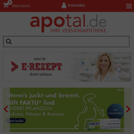
0
Anmelden
Warenkorb
__