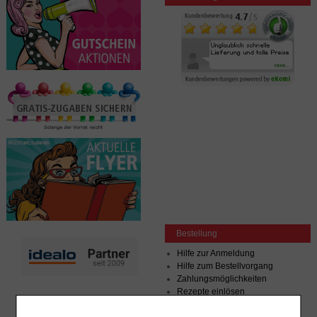
Bestellung
Hilfe zur Anmeldung
Hilfe zum Bestellvorgang
Zahlungsmöglichkeiten
Rezepte einlösen
Freiumschläge anfordern
Freiumschläge downloaden