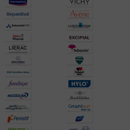
Bitte beachten Sie, dass Daten hierfür teilweise an
Dritte wie z.B. Google oder soziale Medien
übertragen werden.