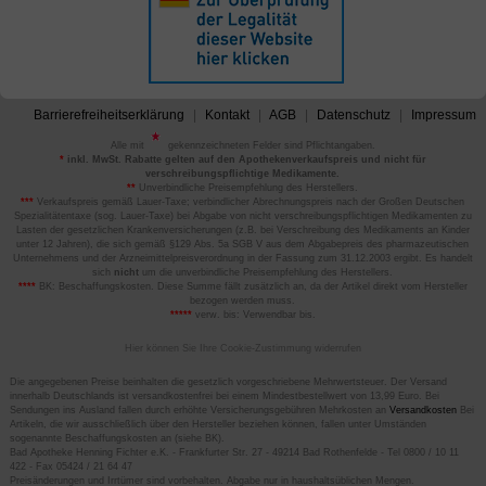
Barrierefreiheitserklärung
Kontakt
AGB
Datenschutz
Impressum
Alle mit
gekennzeichneten Felder sind Pflichtangaben.
*
inkl. MwSt. Rabatte gelten auf den Apothekenverkaufspreis und nicht für
verschreibungspflichtige Medikamente.
**
Unverbindliche Preisempfehlung des Herstellers.
***
Verkaufspreis gemäß Lauer-Taxe; verbindlicher Abrechnungspreis nach der Großen Deutschen
Spezialitätentaxe (sog. Lauer-Taxe) bei Abgabe von nicht verschreibungspflichtigen Medikamenten zu
Lasten der gesetzlichen Krankenversicherungen (z.B. bei Verschreibung des Medikaments an Kinder
unter 12 Jahren), die sich gemäß §129 Abs. 5a SGB V aus dem Abgabepreis des pharmazeutischen
Unternehmens und der Arzneimittelpreisverordnung in der Fassung zum 31.12.2003 ergibt. Es handelt
sich
nicht
um die unverbindliche Preisempfehlung des Herstellers.
****
BK: Beschaffungskosten. Diese Summe fällt zusätzlich an, da der Artikel direkt vom Hersteller
bezogen werden muss.
*****
verw. bis: Verwendbar bis.
Hier können Sie Ihre Cookie-Zustimmung widerrufen
Die angegebenen Preise beinhalten die gesetzlich vorgeschriebene Mehrwertsteuer. Der Versand
innerhalb Deutschlands ist versandkostenfrei bei einem Mindestbestellwert von 13,99 Euro. Bei
Sendungen ins Ausland fallen durch erhöhte Versicherungsgebühren Mehrkosten an
Versandkosten
Bei
Artikeln, die wir ausschließlich über den Hersteller beziehen können, fallen unter Umständen
sogenannte Beschaffungskosten an (siehe BK).
Bad Apotheke Henning Fichter e.K. - Frankfurter Str. 27 - 49214 Bad Rothenfelde - Tel 0800 / 10 11
422 - Fax 05424 / 21 64 47
Preisänderungen und Irrtümer sind vorbehalten. Abgabe nur in haushaltsüblichen Mengen.