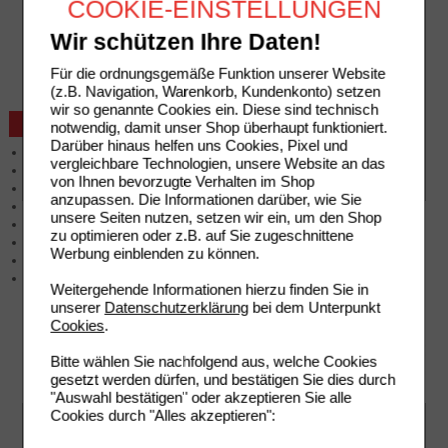
COOKIE-EINSTELLUNGEN
Auslandsbestellung
Reklamation
Wir schützen Ihre Daten!
Widerrufsformular
Problembehebung
Für die ordnungsgemäße Funktion unserer Website
Bestellschein
(z.B. Navigation, Warenkorb, Kundenkonto) setzen
wir so genannte Cookies ein. Diese sind technisch
Beratung und Service
notwendig, damit unser Shop überhaupt funktioniert.
Darüber hinaus helfen uns Cookies, Pixel und
Allgemeine Information
vergleichbare Technologien, unsere Website an das
Produktberatung
von Ihnen bevorzugte Verhalten im Shop
Meldung Arzneimittelrisiken
anzupassen. Die Informationen darüber, wie Sie
Zuzahlungsfreie Arzneien
unsere Seiten nutzen, setzen wir ein, um den Shop
Angebote & Downloads
zu optimieren oder z.B. auf Sie zugeschnittene
Newsletter
Werbung einblenden zu können.
Neukundenprämie
Stellenangebote
Weitergehende Informationen hierzu finden Sie in
unserer
Datenschutzerklärung
bei dem Unterpunkt
Cookies
.
Bitte wählen Sie nachfolgend aus, welche Cookies
gesetzt werden dürfen, und bestätigen Sie dies durch
"Auswahl bestätigen" oder akzeptieren Sie alle
Cookies durch "Alles akzeptieren":