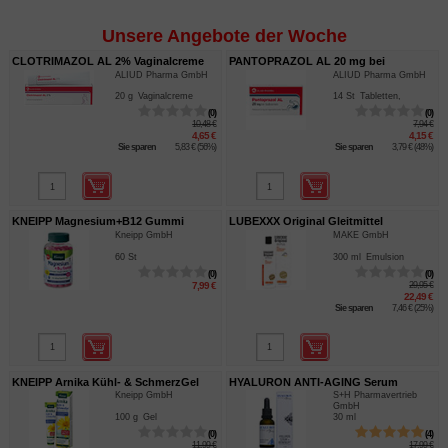
Unsere Angebote der Woche
CLOTRIMAZOL AL 2% Vaginalcreme
PANTOPRAZOL AL 20 mg bei
ALIUD Pharma GmbH
ALIUD Pharma GmbH
Sodbr.magensaftres.Tabl.
20
g
Vaginalcreme
14
St
Tabletten,
magensaftresistent
0
0
10,48 €
7,94 €
4,65 €
4,15 €
Sie sparen
5,83 €
(
56%
)
Sie sparen
3,79 €
(
48%
)
KNEIPP Magnesium+B12 Gummi
LUBEXXX Original Gleitmittel
Kneipp GmbH
MAKE GmbH
Himbeer
Emuls.v.Ärzten empf.
60
St
300
ml
Emulsion
0
0
7,99 €
29,95 €
22,49 €
Sie sparen
7,46 €
(
25%
)
KNEIPP Arnika Kühl- & SchmerzGel
HYALURON ANTI-AGING Serum
Kneipp GmbH
S+H Pharmavertrieb
proYoung mit Bienengift
GmbH
100
g
Gel
30
ml
0
4
11,99 €
17,99 €