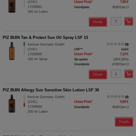
Unser Preis
*
7,99 €
(CHC)
17258961
Grundpreis
39,95 €
pro 1 l
200
ml
Lotion
Details
PIZ BUIN Tan & Protect Sun Oil Spray LSF 15
Kenvue Germany GmbH
0
(CHC)
UVP
**
8,99 €
Unser Preis
*
7,19 €
17258955
150
ml
Spray
Sie sparen
1,80 €
(
20%
)
Grundpreis
47,93 €
pro 1 l
Details
PIZ BUIN Allergy Sun Sensitive Skin Lotion LSF 30
Kenvue Germany GmbH
0
Unser Preis
*
9,99 €
(CHC)
17258990
Grundpreis
49,95 €
pro 1 l
200
ml
Lotion
Details