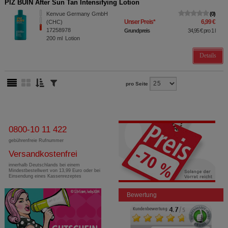
PIZ BUIN After Sun Tan Intensifying Lotion
Kenvue Germany GmbH
0
Unser Preis
*
6,99 €
(CHC)
17258978
Grundpreis
34,95 €
pro 1 l
200
ml
Lotion
Details
pro Seite
0800-10 11 422
gebührenfreie Rufnummer
Versandkostenfrei
innerhalb Deutschlands bei einem
Mindestbestellwert von 13,99 Euro oder bei
Einsendung eines Kassenrezeptes
Bewertung