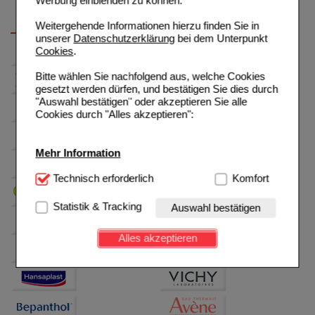
Werbung einblenden zu können.
Weitergehende Informationen hierzu finden Sie in
unserer
Datenschutzerklärung
bei dem Unterpunkt
Cookies
.
Bitte wählen Sie nachfolgend aus, welche Cookies
gesetzt werden dürfen, und bestätigen Sie dies durch
"Auswahl bestätigen" oder akzeptieren Sie alle
Cookies durch "Alles akzeptieren":
Mehr Information
Technisch Notwendig:
Technisch erforderlich
Hierbei handelt es sich um
Komfort
Cookies, die für die Grundfunktionen unserer
Website notwendig sind (z.B. Navigation, Warenkorb,
Statistik & Tracking
Auswahl bestätigen
Kundenkonto), weshalb auf diese nicht verzichtet
werden kann.
Alles akzeptieren
Komfort:
Diese Cookies werden genutzt um das
Einkaufserlebnis noch ansprechender zu gestalten,
beispielsweise für die Wiedererkennung des
Besuchers oder unsere Seite an bevorzugte
Verhaltensweisen (z.B. Spracheinstellung)