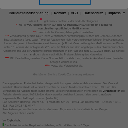
Barrierefreiheitserklärung
Kontakt
AGB
Datenschutz
Impressum
Alle mit
gekennzeichneten Felder sind Pflichtangaben.
*
inkl. MwSt. Rabatte gelten auf den Apothekenverkaufspreis und nicht für
verschreibungspflichtige Medikamente.
**
Unverbindliche Preisempfehlung des Herstellers.
***
Verkaufspreis gemäß Lauer-Taxe; verbindlicher Abrechnungspreis nach der Großen Deutschen
Spezialitätentaxe (sog. Lauer-Taxe) bei Abgabe von nicht verschreibungspflichtigen Medikamenten zu
Lasten der gesetzlichen Krankenversicherungen (z.B. bei Verschreibung des Medikaments an Kinder
unter 12 Jahren), die sich gemäß §129 Abs. 5a SGB V aus dem Abgabepreis des pharmazeutischen
Unternehmens und der Arzneimittelpreisverordnung in der Fassung zum 31.12.2003 ergibt. Es handelt
sich
nicht
um die unverbindliche Preisempfehlung des Herstellers.
****
BK: Beschaffungskosten. Diese Summe fällt zusätzlich an, da der Artikel direkt vom Hersteller
bezogen werden muss.
*****
verw. bis: Verwendbar bis.
Hier können Sie Ihre Cookie-Zustimmung widerrufen
Die angegebenen Preise beinhalten die gesetzlich vorgeschriebene Mehrwertsteuer. Der Versand
innerhalb Deutschlands ist versandkostenfrei bei einem Mindestbestellwert von 13,99 Euro. Bei
Sendungen ins Ausland fallen durch erhöhte Versicherungsgebühren Mehrkosten an
Versandkosten
Bei
Artikeln, die wir ausschließlich über den Hersteller beziehen können, fallen unter Umständen
sogenannte Beschaffungskosten an (siehe BK).
Bad Apotheke Henning Fichter e.K. - Frankfurter Str. 27 - 49214 Bad Rothenfelde - Tel 0800 / 10 11
422 - Fax 05424 / 21 64 47
Preisänderungen und Irrtümer sind vorbehalten. Abgabe nur in haushaltsüblichen Mengen.
Alle Angaben ohne Gewähr.
Verfügbarkeit:
Der Artikel ist in der Regel sofort lieferbar, in Einzelfällen bis zu 6 Tage.