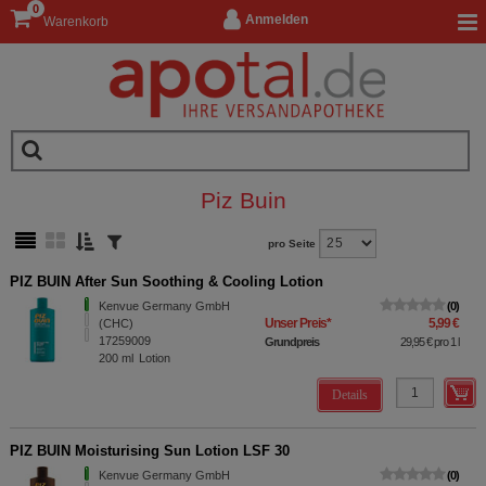
0
Anmelden
Warenkorb
Piz Buin
pro Seite
PIZ BUIN After Sun Soothing & Cooling Lotion
Kenvue Germany GmbH
0
Unser Preis
*
5,99 €
(CHC)
17259009
Grundpreis
29,95 €
pro 1 l
200
ml
Lotion
Details
PIZ BUIN Moisturising Sun Lotion LSF 30
Kenvue Germany GmbH
0