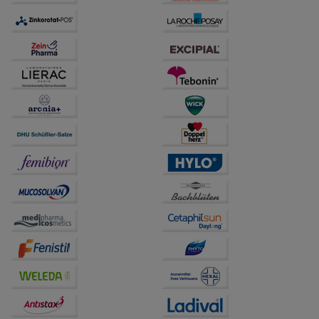
anzupassen. Komfort-Cookies ermöglichen es uns
auch auf Ihre Bedürfnisse zugeschrittene Inhalte
anzuzeigen und unser Partnerprogramm zu
betreiben.
Statistik & Tracking:
Hierüber lassen sich
Informationen über die Art und Weise der Nutzung
unserer Website sammeln, mit deren Hilfe wir unsere
Website weiter für Sie optimieren können, den Inhalt
auf unserer Website aber auch die Werbung auf
Drittseiten möglichst relevant für Sie zu gestalten.
Bitte beachten Sie, dass Daten hierfür teilweise an
Dritte wie z.B. Google oder soziale Medien
übertragen werden.