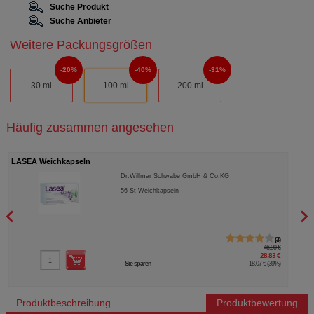
Suche Produkt
Suche Anbieter
Weitere Packungsgrößen
20%
40%
31%
30 ml
100 ml
200 ml
Häufig zusammen angesehen
LASEA Weichkapseln
LASE
Dr.Willmar Schwabe GmbH & Co.KG
56
St
Weichkapseln
3
46,90 €
28,83 €
Sie sparen
18,07 €
(
39%
)
Produktbeschreibung
Produktbewertung