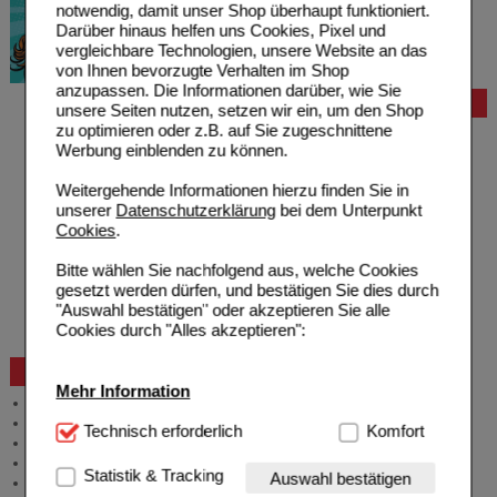
notwendig, damit unser Shop überhaupt funktioniert.
Darüber hinaus helfen uns Cookies, Pixel und
vergleichbare Technologien, unsere Website an das
von Ihnen bevorzugte Verhalten im Shop
anzupassen. Die Informationen darüber, wie Sie
Bestellung
unsere Seiten nutzen, setzen wir ein, um den Shop
zu optimieren oder z.B. auf Sie zugeschnittene
Hilfe zur Anmeldung
Werbung einblenden zu können.
Hilfe zum Bestellvorgang
Zahlungsmöglichkeiten
Weitergehende Informationen hierzu finden Sie in
Rezepte einlösen
unserer
Datenschutzerklärung
bei dem Unterpunkt
Freiumschläge anfordern
Cookies
.
Freiumschläge downloaden
Auslandsbestellung
Bitte wählen Sie nachfolgend aus, welche Cookies
Reklamation
gesetzt werden dürfen, und bestätigen Sie dies durch
Widerrufsformular
"Auswahl bestätigen" oder akzeptieren Sie alle
Problembehebung
Cookies durch "Alles akzeptieren":
Bestellschein
Beratung und Service
Mehr Information
Allgemeine Information
Produktberatung
Technisch Notwendig:
Technisch erforderlich
Hierbei handelt es sich um
Komfort
Meldung Arzneimittelrisiken
Cookies, die für die Grundfunktionen unserer
Zuzahlungsfreie Arzneien
Website notwendig sind (z.B. Navigation, Warenkorb,
Statistik & Tracking
Auswahl bestätigen
Angebote & Downloads
Kundenkonto), weshalb auf diese nicht verzichtet