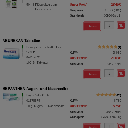
Unser Preis
*
18,45 €
50
ml
Flüssigkeit zum
Einnehmen
Sie sparen
11,12 €
(
38%
)
Grundpreis
369,00 €
pro 1 l
Details
NEUREXAN Tabletten
Biologische Heilmittel Heel
4
GmbH
AVP
***
28,86 €
04115272
Unser Preis
*
21,03 €
100
St
Tabletten
Sie sparen
7,83 €
(
27%
)
Details
BEPANTHEN Augen- und Nasensalbe
Bayer Vital GmbH
23
01578675
AVP
***
8,78 €
Unser Preis
*
5,75 €
10
g
Augen- u. Nasensalbe
Sie sparen
3,03 €
(
35%
)
Grundpreis
575,00 €
pro 1 kg
Details