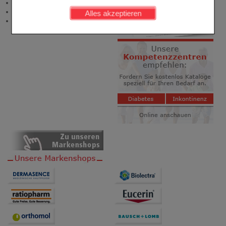
Newsletter
werden kann.
Neukundenprämie
Alles akzeptieren
Stellenangebote
Komfort:
Diese Cookies werden genutzt um das
Einkaufserlebnis noch ansprechender zu gestalten,
beispielsweise für die Wiedererkennung des
Besuchers oder unsere Seite an bevorzugte
Verhaltensweisen (z.B. Spracheinstellung)
anzupassen. Komfort-Cookies ermöglichen es uns
auch auf Ihre Bedürfnisse zugeschrittene Inhalte
anzuzeigen und unser Partnerprogramm zu
betreiben.
Statistik & Tracking:
Hierüber lassen sich
Informationen über die Art und Weise der Nutzung
unserer Website sammeln, mit deren Hilfe wir unsere
Website weiter für Sie optimieren können, den Inhalt
auf unserer Website aber auch die Werbung auf
Drittseiten möglichst relevant für Sie zu gestalten.
Bitte beachten Sie, dass Daten hierfür teilweise an
Dritte wie z.B. Google oder soziale Medien
übertragen werden.