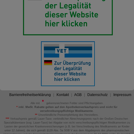
Barrierefreiheitserklärung
Kontakt
AGB
Datenschutz
Impressum
Alle mit
gekennzeichneten Felder sind Pflichtangaben.
*
inkl. MwSt. Rabatte gelten auf den Apothekenverkaufspreis und nicht für
verschreibungspflichtige Medikamente.
**
Unverbindliche Preisempfehlung des Herstellers.
***
Verkaufspreis gemäß Lauer-Taxe; verbindlicher Abrechnungspreis nach der Großen Deutschen
Spezialitätentaxe (sog. Lauer-Taxe) bei Abgabe von nicht verschreibungspflichtigen Medikamenten zu
Lasten der gesetzlichen Krankenversicherungen (z.B. bei Verschreibung des Medikaments an Kinder
unter 12 Jahren), die sich gemäß §129 Abs. 5a SGB V aus dem Abgabepreis des pharmazeutischen