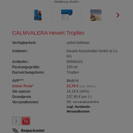
Abbildung ähnlich
CALMVALERA Hevert Tropfen
Verfügbarkeit
:
sofort lieferbar
Anbieter:
Hevert-Arzneimittel GmbH & Co.
KG
Artikelnr.:
06560421
Packungsgröße:
100
ml
Darreichungsform:
Tropfen
AVP
***
39,97 €
Unser Preis
*
23,79 €
(inkl. MwSt.)
Sie sparen
16,18 €
(
40%
)
Grundpreis
237,90 €
pro 1 l
Versandkosten:
DE: versandkostenfrei
zzgl. Auslands-
Versandkosten
Beipackzettel