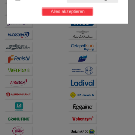
Kundenkonto), weshalb auf diese nicht verzichtet
werden kann.
Alles akzeptieren
Komfort:
Diese Cookies werden genutzt um das
Einkaufserlebnis noch ansprechender zu gestalten,
beispielsweise für die Wiedererkennung des
Besuchers oder unsere Seite an bevorzugte
Verhaltensweisen (z.B. Spracheinstellung)
anzupassen. Komfort-Cookies ermöglichen es uns
auch auf Ihre Bedürfnisse zugeschrittene Inhalte
anzuzeigen und unser Partnerprogramm zu
betreiben.
Statistik & Tracking:
Hierüber lassen sich
Informationen über die Art und Weise der Nutzung
unserer Website sammeln, mit deren Hilfe wir unsere
Website weiter für Sie optimieren können, den Inhalt
auf unserer Website aber auch die Werbung auf
Drittseiten möglichst relevant für Sie zu gestalten.
Bitte beachten Sie, dass Daten hierfür teilweise an
Dritte wie z.B. Google oder soziale Medien
übertragen werden.