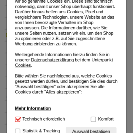
wir so genannte Cookies ein. Diese sind technisch
notwendig, damit unser Shop überhaupt funktioniert.
Darüber hinaus helfen uns Cookies, Pixel und
vergleichbare Technologien, unsere Website an das
von Ihnen bevorzugte Verhalten im Shop
anzupassen. Die Informationen darüber, wie Sie
unsere Seiten nutzen, setzen wir ein, um den Shop
zu optimieren oder z.B. auf Sie zugeschnittene
Werbung einblenden zu können.
Weitergehende Informationen hierzu finden Sie in
unserer
Datenschutzerklärung
bei dem Unterpunkt
Cookies
.
Bitte wählen Sie nachfolgend aus, welche Cookies
gesetzt werden dürfen, und bestätigen Sie dies durch
"Auswahl bestätigen" oder akzeptieren Sie alle
Cookies durch "Alles akzeptieren":
Mehr Information
Technisch Notwendig:
Technisch erforderlich
Hierbei handelt es sich um
Komfort
Cookies, die für die Grundfunktionen unserer
Website notwendig sind (z.B. Navigation, Warenkorb,
Statistik & Tracking
Auswahl bestätigen