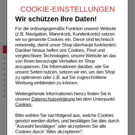
Rezepte einlösen
COOKIE-EINSTELLUNGEN
Freiumschläge anfordern
Freiumschläge downloaden
Wir schützen Ihre Daten!
Auslandsbestellung
Reklamation
Für die ordnungsgemäße Funktion unserer Website
Widerrufsformular
(z.B. Navigation, Warenkorb, Kundenkonto) setzen
Problembehebung
wir so genannte Cookies ein. Diese sind technisch
Bestellschein
notwendig, damit unser Shop überhaupt funktioniert.
Beratung und Service
Darüber hinaus helfen uns Cookies, Pixel und
vergleichbare Technologien, unsere Website an das
Allgemeine Information
von Ihnen bevorzugte Verhalten im Shop
Produktberatung
anzupassen. Die Informationen darüber, wie Sie
Meldung Arzneimittelrisiken
unsere Seiten nutzen, setzen wir ein, um den Shop
Zuzahlungsfreie Arzneien
zu optimieren oder z.B. auf Sie zugeschnittene
Angebote & Downloads
Werbung einblenden zu können.
Newsletter
Neukundenprämie
Weitergehende Informationen hierzu finden Sie in
Stellenangebote
unserer
Datenschutzerklärung
bei dem Unterpunkt
Cookies
.
Bitte wählen Sie nachfolgend aus, welche Cookies
gesetzt werden dürfen, und bestätigen Sie dies durch
"Auswahl bestätigen" oder akzeptieren Sie alle
Cookies durch "Alles akzeptieren":