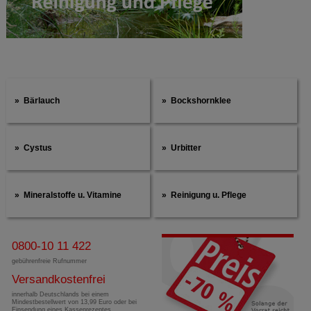
Bärlauch
Bockshornklee
Cystus
Urbitter
Mineralstoffe u. Vitamine
Reinigung u. Pflege
0800-10 11 422
gebührenfreie Rufnummer
Versandkostenfrei
innerhalb Deutschlands bei einem
Mindestbestellwert von 13,99 Euro oder bei
Einsendung eines Kassenrezeptes