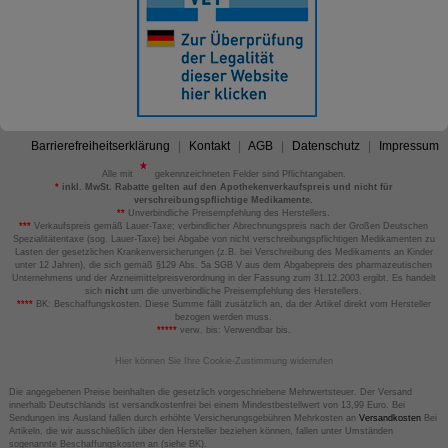
Barrierefreiheitserklärung
Kontakt
AGB
Datenschutz
Impressum
Alle mit
gekennzeichneten Felder sind Pflichtangaben.
*
inkl. MwSt. Rabatte gelten auf den Apothekenverkaufspreis und nicht für
verschreibungspflichtige Medikamente.
**
Unverbindliche Preisempfehlung des Herstellers.
***
Verkaufspreis gemäß Lauer-Taxe; verbindlicher Abrechnungspreis nach der Großen Deutschen
Spezialitätentaxe (sog. Lauer-Taxe) bei Abgabe von nicht verschreibungspflichtigen Medikamenten zu
Lasten der gesetzlichen Krankenversicherungen (z.B. bei Verschreibung des Medikaments an Kinder
unter 12 Jahren), die sich gemäß §129 Abs. 5a SGB V aus dem Abgabepreis des pharmazeutischen
Unternehmens und der Arzneimittelpreisverordnung in der Fassung zum 31.12.2003 ergibt. Es handelt
sich
nicht
um die unverbindliche Preisempfehlung des Herstellers.
****
BK: Beschaffungskosten. Diese Summe fällt zusätzlich an, da der Artikel direkt vom Hersteller
bezogen werden muss.
*****
verw. bis: Verwendbar bis.
Hier können Sie Ihre Cookie-Zustimmung widerrufen
Die angegebenen Preise beinhalten die gesetzlich vorgeschriebene Mehrwertsteuer. Der Versand
innerhalb Deutschlands ist versandkostenfrei bei einem Mindestbestellwert von 13,99 Euro. Bei
Sendungen ins Ausland fallen durch erhöhte Versicherungsgebühren Mehrkosten an
Versandkosten
Bei
Artikeln, die wir ausschließlich über den Hersteller beziehen können, fallen unter Umständen
sogenannte Beschaffungskosten an (siehe BK).