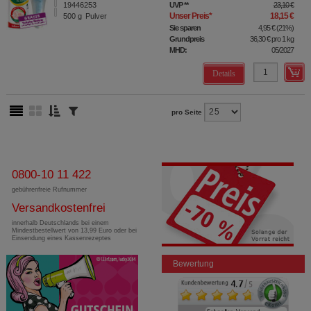
19446253
UVP
**
23,10 €
Unser Preis
*
18,15 €
500
g
Pulver
Sie sparen
4,95 €
(
21%
)
Grundpreis
36,30 €
pro 1 kg
MHD:
05/2027
Details
pro Seite
0800-10 11 422
gebührenfreie Rufnummer
Versandkostenfrei
innerhalb Deutschlands bei einem
Mindestbestellwert von 13,99 Euro oder bei
Einsendung eines Kassenrezeptes
Bewertung