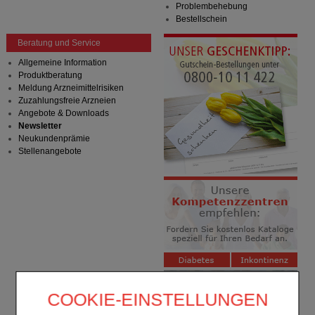
Problembehebung
Bestellschein
Beratung und Service
Allgemeine Information
Produktberatung
Meldung Arzneimittelrisiken
Zuzahlungsfreie Arzneien
Angebote & Downloads
Newsletter
Neukundenprämie
Stellenangebote
COOKIE-EINSTELLUNGEN