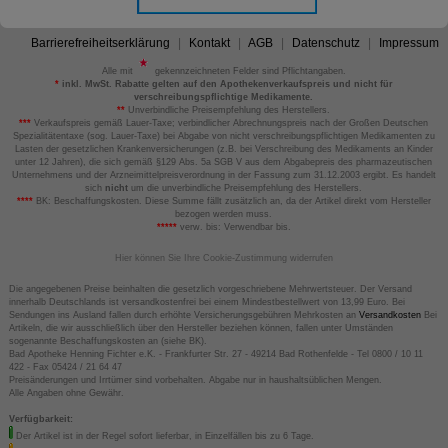
Barrierefreiheitserklärung
Kontakt
AGB
Datenschutz
Impressum
Alle mit
gekennzeichneten Felder sind Pflichtangaben.
*
inkl. MwSt. Rabatte gelten auf den Apothekenverkaufspreis und nicht für
verschreibungspflichtige Medikamente.
**
Unverbindliche Preisempfehlung des Herstellers.
***
Verkaufspreis gemäß Lauer-Taxe; verbindlicher Abrechnungspreis nach der Großen Deutschen
Spezialitätentaxe (sog. Lauer-Taxe) bei Abgabe von nicht verschreibungspflichtigen Medikamenten zu
Lasten der gesetzlichen Krankenversicherungen (z.B. bei Verschreibung des Medikaments an Kinder
unter 12 Jahren), die sich gemäß §129 Abs. 5a SGB V aus dem Abgabepreis des pharmazeutischen
Unternehmens und der Arzneimittelpreisverordnung in der Fassung zum 31.12.2003 ergibt. Es handelt
sich
nicht
um die unverbindliche Preisempfehlung des Herstellers.
****
BK: Beschaffungskosten. Diese Summe fällt zusätzlich an, da der Artikel direkt vom Hersteller
bezogen werden muss.
*****
verw. bis: Verwendbar bis.
Hier können Sie Ihre Cookie-Zustimmung widerrufen
Die angegebenen Preise beinhalten die gesetzlich vorgeschriebene Mehrwertsteuer. Der Versand
innerhalb Deutschlands ist versandkostenfrei bei einem Mindestbestellwert von 13,99 Euro. Bei
Sendungen ins Ausland fallen durch erhöhte Versicherungsgebühren Mehrkosten an
Versandkosten
Bei
Artikeln, die wir ausschließlich über den Hersteller beziehen können, fallen unter Umständen
sogenannte Beschaffungskosten an (siehe BK).
Bad Apotheke Henning Fichter e.K. - Frankfurter Str. 27 - 49214 Bad Rothenfelde - Tel 0800 / 10 11
422 - Fax 05424 / 21 64 47
Preisänderungen und Irrtümer sind vorbehalten. Abgabe nur in haushaltsüblichen Mengen.
Alle Angaben ohne Gewähr.
Verfügbarkeit:
Der Artikel ist in der Regel sofort lieferbar, in Einzelfällen bis zu 6 Tage.