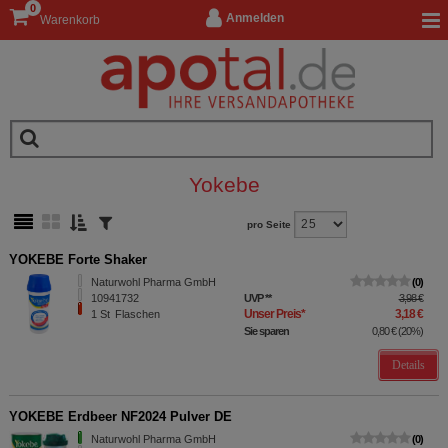
0
Anmelden
Warenkorb
Yokebe
pro Seite
YOKEBE Forte Shaker
Naturwohl Pharma GmbH
0
10941732
UVP
**
3,98 €
Unser Preis
*
3,18 €
1
St
Flaschen
Sie sparen
0,80 €
(
20%
)
Details
YOKEBE Erdbeer NF2024 Pulver DE
Naturwohl Pharma GmbH
0