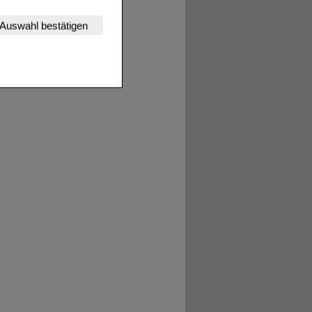
nserer Website
Auswahl bestätigen
tet werden kann.
estalten,
rhaltensweisen (z.B.
nisse zugeschrittene
ng unserer Website
uf unserer Website aber
, dass Daten hierfür