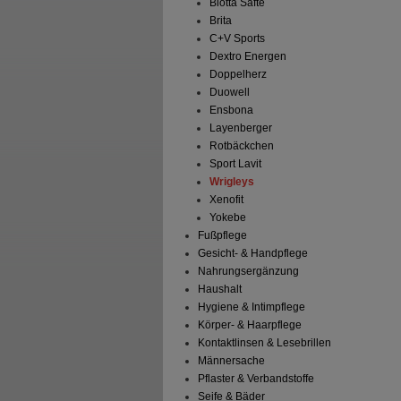
Biotta Säfte
Brita
C+V Sports
Dextro Energen
Doppelherz
Duowell
Ensbona
Layenberger
Rotbäckchen
Sport Lavit
Wrigleys
Xenofit
Yokebe
Fußpflege
Gesicht- & Handpflege
Nahrungsergänzung
Haushalt
Hygiene & Intimpflege
Körper- & Haarpflege
Kontaktlinsen & Lesebrillen
Männersache
Pflaster & Verbandstoffe
Seife & Bäder