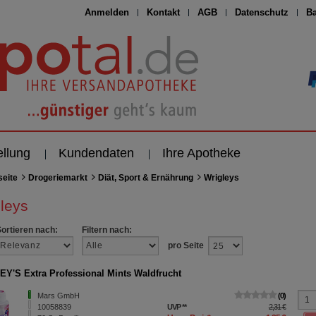
Anmelden
Kontakt
AGB
Datenschutz
Ba
ellung
Kundendaten
Ihre Apotheke
seite
Drogeriemarkt
Diät, Sport & Ernährung
Wrigleys
leys
Sortieren nach:
Filtern nach:
pro Seite
Y'S Extra Professional Mints Waldfrucht
Mars GmbH
0
10058839
UVP
**
2,31 €