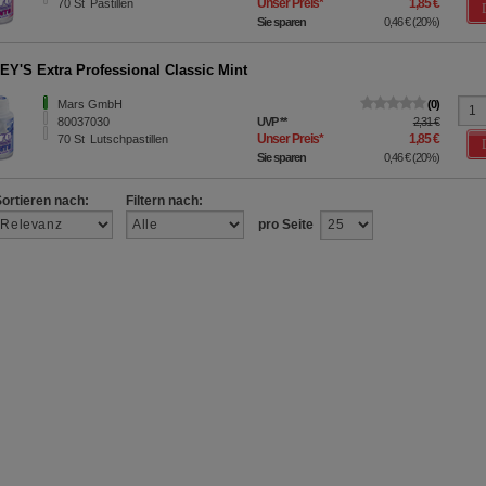
Unser Preis
*
1,85 €
70
St
Pastillen
Sie sparen
0,46 €
(
20%
)
Y'S Extra Professional Classic Mint
Mars GmbH
0
80037030
UVP
**
2,31 €
Unser Preis
*
1,85 €
70
St
Lutschpastillen
Sie sparen
0,46 €
(
20%
)
Sortieren nach:
Filtern nach:
pro Seite