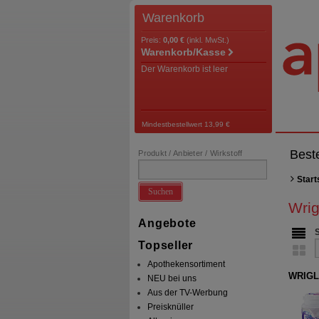
Warenkorb
Preis:
0,00 €
(inkl. MwSt.)
Warenkorb/Kasse
Der Warenkorb ist leer
Mindestbestellwert 13,99 €
Best
Produkt / Anbieter / Wirkstoff
Start
Suchen
Wrig
Angebote
Topseller
Apothekensortiment
WRIGLE
NEU bei uns
Aus der TV-Werbung
Preisknüller