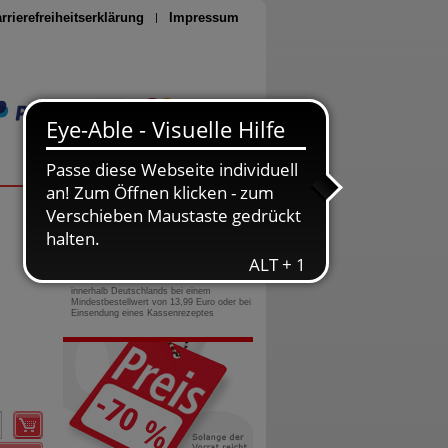
rrierefreiheitserklärung
Impressum
Seite drucken
0800-10 11 422
gebührenfreie Rufnummer
Versandkostenfrei
innerhalb Deutschlands bei einem
Mindestbestellwert von 13,99 Euro oder bei
Einsendung eines Kassenrezeptes