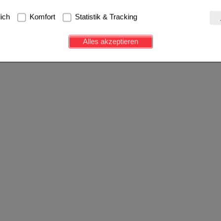
g:
Hierbei handelt es sich um Cookies, die für die Grundfunktionen u
lich
Komfort
Statistik & Tracking
avigation, Warenkorb, Kundenkonto), weshalb auf diese nicht verzich
s werden genutzt um das Einkaufserlebnis noch ansprechender zu g
Alles akzeptieren
e Wiedererkennung des Besuchers oder unsere Seite an bevorzugte Ve
zupassen. Komfort-Cookies ermöglichen es uns auch auf Ihre Bedürf
d unser Partnerprogramm zu betreiben.
ierüber lassen sich Informationen über die Art und Weise der Nutzu
fe wir unsere Website weiter für Sie optimieren können, den Inhalt a
ittseiten möglichst relevant für Sie zu gestalten. Bitte beachten Sie
e z.B. Google oder soziale Medien übertragen werden.