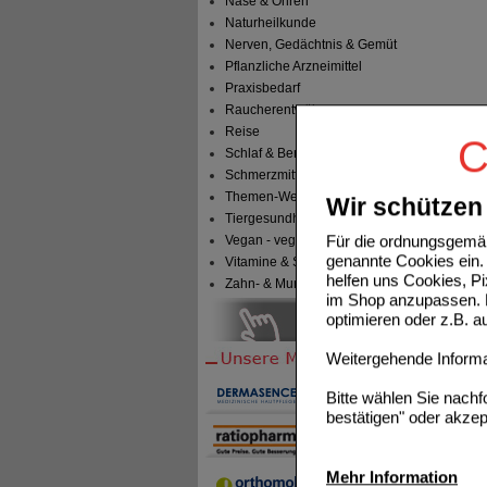
Nase & Ohren
Naturheilkunde
Nerven, Gedächtnis & Gemüt
Pflanzliche Arzneimittel
Praxisbedarf
Raucherentwöhnung
Reise
C
Schlaf & Beruhigung
Schmerzmittel
Themen-Welten
Wir schützen 
Tiergesundheit & Tierbedarf
Für die ordnungsgemäß
Vegan - vegetarisch
genannte Cookies ein. 
Vitamine & Sport
helfen uns Cookies, P
Zahn- & Mundpflege
im Shop anzupassen. D
optimieren oder z.B. 
Weitergehende Informat
Bitte wählen Sie nach
bestätigen" oder akzep
Mehr Information