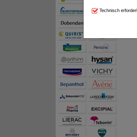
Technisch Notwendi
Technisch erforder
notwendig sind (z.B. N
Komfort:
Diese Cookie
beispielsweise für di
Spracheinstellung) an
Inhalte anzuzeigen un
Statistik & Tracking:
H
sammeln, mit deren Hil
auch die Werbung auf Dr
teilweise an Dritte wi