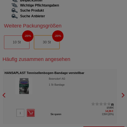
Beipackzettel
Wichtige Pflichtangaben
Suche Produkt
Suche Anbieter
Weitere Packungsgrößen
20%
20%
10 St
30 St
Häufig zusammen angesehen
HANSAPLAST Tennisellenbogen-Bandage verstellbar
TAUR
Beiersdorf AG
1
St
Bandage
0
17,95 €
14,36 €
Sie sparen
3,59 €
(
20%
)