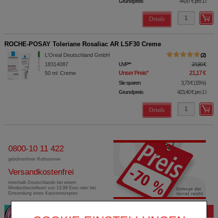
Grundpreis
44,87 €
pro 1 l
Details
ROCHE-POSAY Toleriane Rosaliac AR LSF30 Creme
L'Oreal Deutschland GmbH
2
18314087
UVP
**
24,90 €
Unser Preis
*
21,17 €
50
ml
Creme
Sie sparen
3,73 €
(
15%
)
Grundpreis
423,40 €
pro 1 l
Details
0800-10 11 422
gebührenfreie Rufnummer
Versandkostenfrei
innerhalb Deutschlands bei einem
Mindestbestellwert von 13,99 Euro oder bei
Einsendung eines Kassenrezeptes
Bewertung