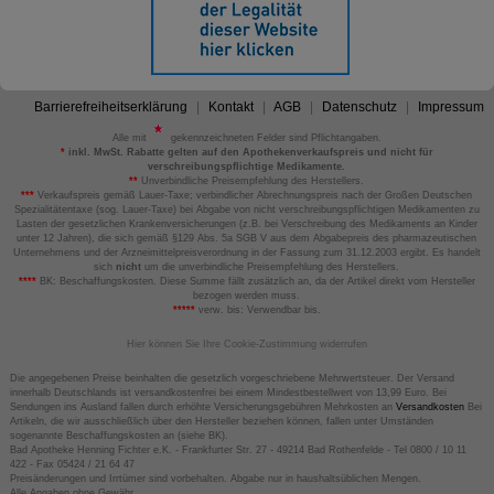
Barrierefreiheitserklärung
Kontakt
AGB
Datenschutz
Impressum
Alle mit
gekennzeichneten Felder sind Pflichtangaben.
*
inkl. MwSt. Rabatte gelten auf den Apothekenverkaufspreis und nicht für
verschreibungspflichtige Medikamente.
**
Unverbindliche Preisempfehlung des Herstellers.
***
Verkaufspreis gemäß Lauer-Taxe; verbindlicher Abrechnungspreis nach der Großen Deutschen
Spezialitätentaxe (sog. Lauer-Taxe) bei Abgabe von nicht verschreibungspflichtigen Medikamenten zu
Lasten der gesetzlichen Krankenversicherungen (z.B. bei Verschreibung des Medikaments an Kinder
unter 12 Jahren), die sich gemäß §129 Abs. 5a SGB V aus dem Abgabepreis des pharmazeutischen
Unternehmens und der Arzneimittelpreisverordnung in der Fassung zum 31.12.2003 ergibt. Es handelt
sich
nicht
um die unverbindliche Preisempfehlung des Herstellers.
****
BK: Beschaffungskosten. Diese Summe fällt zusätzlich an, da der Artikel direkt vom Hersteller
bezogen werden muss.
*****
verw. bis: Verwendbar bis.
Hier können Sie Ihre Cookie-Zustimmung widerrufen
Die angegebenen Preise beinhalten die gesetzlich vorgeschriebene Mehrwertsteuer. Der Versand
innerhalb Deutschlands ist versandkostenfrei bei einem Mindestbestellwert von 13,99 Euro. Bei
Sendungen ins Ausland fallen durch erhöhte Versicherungsgebühren Mehrkosten an
Versandkosten
Bei
Artikeln, die wir ausschließlich über den Hersteller beziehen können, fallen unter Umständen
sogenannte Beschaffungskosten an (siehe BK).
Bad Apotheke Henning Fichter e.K. - Frankfurter Str. 27 - 49214 Bad Rothenfelde - Tel 0800 / 10 11
422 - Fax 05424 / 21 64 47
Preisänderungen und Irrtümer sind vorbehalten. Abgabe nur in haushaltsüblichen Mengen.
Alle Angaben ohne Gewähr.