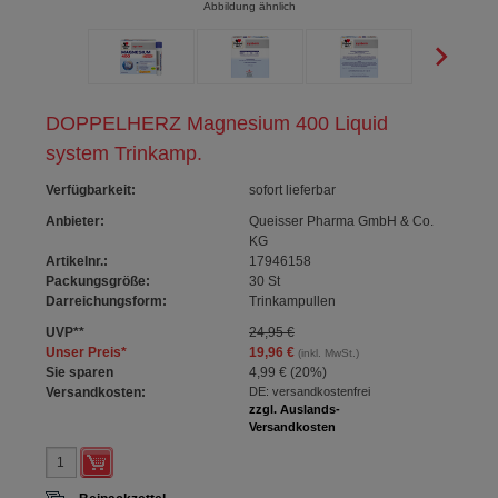
Abbildung ähnlich
DOPPELHERZ Magnesium 400 Liquid
system Trinkamp.
Verfügbarkeit
:
sofort lieferbar
Anbieter:
Queisser Pharma GmbH & Co.
KG
Artikelnr.:
17946158
Packungsgröße:
30
St
Darreichungsform:
Trinkampullen
UVP
**
24,95 €
Unser Preis
*
19,96 €
(inkl. MwSt.)
Sie sparen
4,99 €
(
20%
)
Versandkosten:
DE: versandkostenfrei
zzgl. Auslands-
Versandkosten