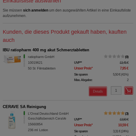
Einkaufsliste auswählen
Sie müssen
sich anmelden
um den ausgewählten Artikel in eine Einkaufsliste
aufzunehmen.
Kunden, die dieses Produkt gekauft haben, kauften
auch
IBU ratiopharm 400 mg akut Schmerztabletten
ratiopharm GmbH
0
10019621
UVP
**
13,45 €
Unser Preis
*
7,95 €
50
St
Filmtabletten
Sie sparen
5,50 €
(
41%
)
Max. Abgabe:
2
Details
CERAVE SA Reinigung
L'Oreal Deutschland GmbH
3
Geschäftsbereich CeraVe
UVP
**
13,90 €
15660854
Unser Preis
*
10,59 €
236
ml
Lotion
Sie sparen
3,31 €
(
24%
)