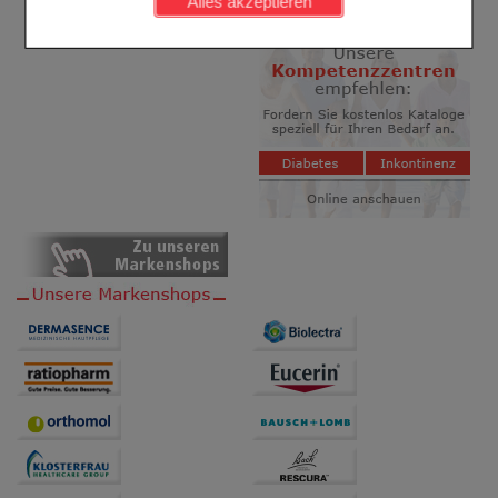
Alles akzeptieren
Komfort:
Diese Cookies werden genutzt um das
Einkaufserlebnis noch ansprechender zu gestalten,
beispielsweise für die Wiedererkennung des
Besuchers oder unsere Seite an bevorzugte
Verhaltensweisen (z.B. Spracheinstellung)
anzupassen. Komfort-Cookies ermöglichen es uns
auch auf Ihre Bedürfnisse zugeschrittene Inhalte
anzuzeigen und unser Partnerprogramm zu
betreiben.
Statistik & Tracking:
Hierüber lassen sich
Informationen über die Art und Weise der Nutzung
unserer Website sammeln, mit deren Hilfe wir unsere
Website weiter für Sie optimieren können, den Inhalt
auf unserer Website aber auch die Werbung auf
Drittseiten möglichst relevant für Sie zu gestalten.
Bitte beachten Sie, dass Daten hierfür teilweise an
Dritte wie z.B. Google oder soziale Medien
übertragen werden.