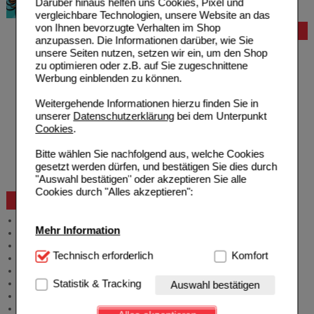
Darüber hinaus helfen uns Cookies, Pixel und
vergleichbare Technologien, unsere Website an das
von Ihnen bevorzugte Verhalten im Shop
Bestellung
anzupassen. Die Informationen darüber, wie Sie
Hilfe zur Anmeldung
unsere Seiten nutzen, setzen wir ein, um den Shop
Hilfe zum Bestellvorgang
zu optimieren oder z.B. auf Sie zugeschnittene
Zahlungsmöglichkeiten
Werbung einblenden zu können.
Rezepte einlösen
Freiumschläge anfordern
Weitergehende Informationen hierzu finden Sie in
Freiumschläge downloaden
unserer
Datenschutzerklärung
bei dem Unterpunkt
Auslandsbestellung
Cookies
.
Reklamation
Widerrufsformular
Bitte wählen Sie nachfolgend aus, welche Cookies
Problembehebung
gesetzt werden dürfen, und bestätigen Sie dies durch
Bestellschein
"Auswahl bestätigen" oder akzeptieren Sie alle
Cookies durch "Alles akzeptieren":
Beratung und Service
Allgemeine Information
Mehr Information
Produktberatung
Meldung Arzneimittelrisiken
Technisch Notwendig:
Technisch erforderlich
Hierbei handelt es sich um
Komfort
Zuzahlungsfreie Arzneien
Cookies, die für die Grundfunktionen unserer
Angebote & Downloads
Website notwendig sind (z.B. Navigation, Warenkorb,
Statistik & Tracking
Newsletter
Auswahl bestätigen
Kundenkonto), weshalb auf diese nicht verzichtet
Neukundenprämie
werden kann.
Stellenangebote