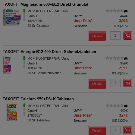
TAXOFIT Magnesium 600+B12 Direkt Granulat
MCM KLOSTERFRAU Vertr.
0
GmbH
UVP
**
4,99 €
Unser Preis
*
3,99 €
18263065
20
St
Granulat
Sie sparen
1,00 €
(
20%
)
Details
TAXOFIT Energie B12 400 Direkt Schmelztabletten
MCM KLOSTERFRAU Vertr.
0
GmbH
UVP
**
3,89 €
Unser Preis
*
2,99 €
16802026
30
St
Schmelztabletten
Sie sparen
0,90 €
(
23%
)
Details
TAXOFIT Calcium 950+D3+K Tabletten
MCM KLOSTERFRAU Vertr.
0
GmbH
UVP
**
4,09 €
Unser Preis
*
3,27 €
17877517
30
St
Tabletten
Sie sparen
0,82 €
(
20%
)
Details