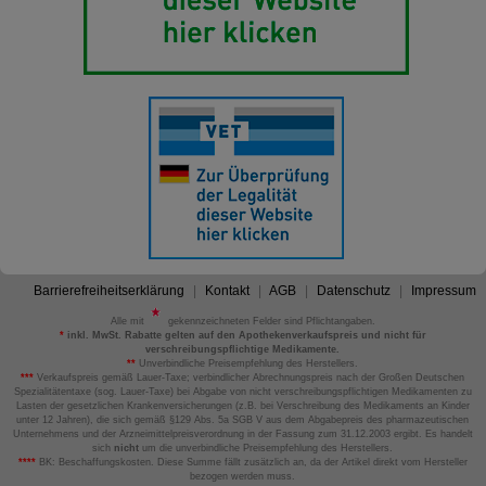
Barrierefreiheitserklärung
Kontakt
AGB
Datenschutz
Impressum
Alle mit
gekennzeichneten Felder sind Pflichtangaben.
*
inkl. MwSt. Rabatte gelten auf den Apothekenverkaufspreis und nicht für
verschreibungspflichtige Medikamente.
**
Unverbindliche Preisempfehlung des Herstellers.
***
Verkaufspreis gemäß Lauer-Taxe; verbindlicher Abrechnungspreis nach der Großen Deutschen
Spezialitätentaxe (sog. Lauer-Taxe) bei Abgabe von nicht verschreibungspflichtigen Medikamenten zu
Lasten der gesetzlichen Krankenversicherungen (z.B. bei Verschreibung des Medikaments an Kinder
unter 12 Jahren), die sich gemäß §129 Abs. 5a SGB V aus dem Abgabepreis des pharmazeutischen
Unternehmens und der Arzneimittelpreisverordnung in der Fassung zum 31.12.2003 ergibt. Es handelt
sich
nicht
um die unverbindliche Preisempfehlung des Herstellers.
****
BK: Beschaffungskosten. Diese Summe fällt zusätzlich an, da der Artikel direkt vom Hersteller
bezogen werden muss.