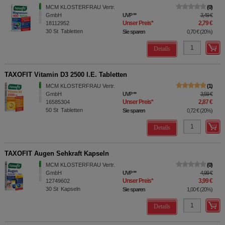
MCM KLOSTERFRAU Vertr.
0
GmbH
UVP
**
3,49 €
Unser Preis
*
2,79 €
18112952
30
St
Tabletten
Sie sparen
0,70 €
(
20%
)
Details
TAXOFIT Vitamin D3 2500 I.E. Tabletten
MCM KLOSTERFRAU Vertr.
1
GmbH
UVP
**
3,59 €
Unser Preis
*
2,87 €
16585304
50
St
Tabletten
Sie sparen
0,72 €
(
20%
)
Details
TAXOFIT Augen Sehkraft Kapseln
MCM KLOSTERFRAU Vertr.
0
GmbH
UVP
**
4,99 €
Unser Preis
*
3,99 €
12749602
30
St
Kapseln
Sie sparen
1,00 €
(
20%
)
Details