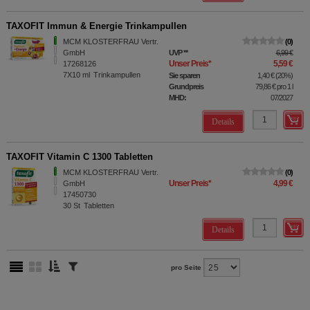
TAXOFIT Immun & Energie Trinkampullen
MCM KLOSTERFRAU Vertr.
0
GmbH
UVP
**
6,99 €
Unser Preis
*
5,59 €
17268126
7X10
ml
Trinkampullen
Sie sparen
1,40 €
(
20%
)
Grundpreis
79,86 €
pro 1 l
MHD:
07/2027
Details
TAXOFIT Vitamin C 1300 Tabletten
MCM KLOSTERFRAU Vertr.
0
Unser Preis
*
4,99 €
GmbH
17450730
30
St
Tabletten
Details
pro Seite