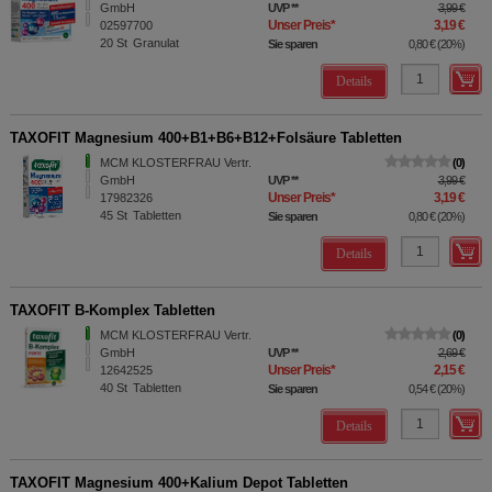
GmbH
UVP
**
3,99 €
Unser Preis
*
3,19 €
02597700
20
St
Granulat
Sie sparen
0,80 €
(
20%
)
Details
TAXOFIT Magnesium 400+B1+B6+B12+Folsäure Tabletten
MCM KLOSTERFRAU Vertr.
0
GmbH
UVP
**
3,99 €
Unser Preis
*
3,19 €
17982326
45
St
Tabletten
Sie sparen
0,80 €
(
20%
)
Details
TAXOFIT B-Komplex Tabletten
MCM KLOSTERFRAU Vertr.
0
GmbH
UVP
**
2,69 €
Unser Preis
*
2,15 €
12642525
40
St
Tabletten
Sie sparen
0,54 €
(
20%
)
Details
TAXOFIT Magnesium 400+Kalium Depot Tabletten