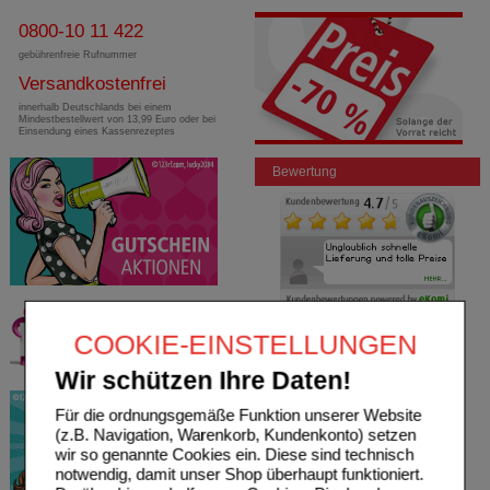
0800-10 11 422
gebührenfreie Rufnummer
Versandkostenfrei
innerhalb Deutschlands bei einem
Mindestbestellwert von 13,99 Euro oder bei
Einsendung eines Kassenrezeptes
Bewertung
COOKIE-EINSTELLUNGEN
Wir schützen Ihre Daten!
Für die ordnungsgemäße Funktion unserer Website
(z.B. Navigation, Warenkorb, Kundenkonto) setzen
wir so genannte Cookies ein. Diese sind technisch
notwendig, damit unser Shop überhaupt funktioniert.