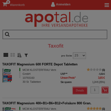
0
Anmelden
Warenkorb
Taxofit
pro Seite
TAXOFIT Magnesium 600 FORTE Depot Tabletten
MCM KLOSTERFRAU Vertr.
1
GmbH
UVP
**
4,89 €
Unser Preis
*
3,65 €
10793160
30
St
Tabletten
Sie sparen
1,24 €
(
25%
)
Details
TAXOFIT Magnesium 400+B1+B6+B12+Folsäure 800 Gran.
MCM KLOSTERFRAU Vertr.
1