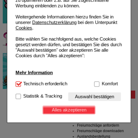
zu optimieren oder z.B. auf Sie zugeschnittene
Werbung einblenden zu können.
Weitergehende Informationen hierzu finden Sie in
unserer
Datenschutzerklärung
bei dem Unterpunkt
Cookies
.
Bitte wählen Sie nachfolgend aus, welche Cookies
gesetzt werden dürfen, und bestätigen Sie dies durch
"Auswahl bestätigen" oder akzeptieren Sie alle
Cookies durch "Alles akzeptieren":
Mehr Information
Technisch Notwendig:
Technisch erforderlich
Hierbei handelt es sich um
Komfort
Cookies, die für die Grundfunktionen unserer
Website notwendig sind (z.B. Navigation, Warenkorb,
Bestellung
Statistik & Tracking
Auswahl bestätigen
Kundenkonto), weshalb auf diese nicht verzichtet
Hilfe zur Anmeldung
werden kann.
Hilfe zum Bestellvorgang
Alles akzeptieren
Zahlungsmöglichkeiten
Komfort:
Diese Cookies werden genutzt um das
Rezepte einlösen
Einkaufserlebnis noch ansprechender zu gestalten,
Freiumschläge anfordern
beispielsweise für die Wiedererkennung des
Freiumschläge downloaden
Besuchers oder unsere Seite an bevorzugte
Auslandsbestellung