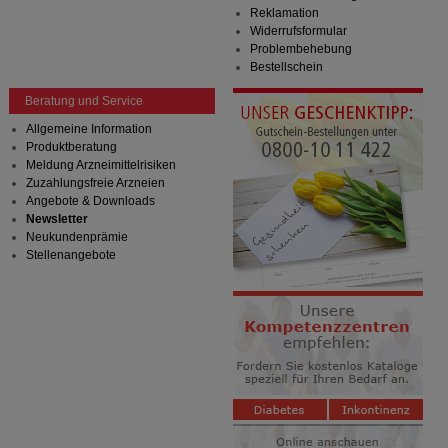
Verhaltensweisen (z.B. Spracheinstellung)
Reklamation
anzupassen. Komfort-Cookies ermöglichen es uns
Widerrufsformular
auch auf Ihre Bedürfnisse zugeschrittene Inhalte
Problembehebung
anzuzeigen und unser Partnerprogramm zu
Bestellschein
betreiben.
Beratung und Service
Statistik & Tracking:
Hierüber lassen sich
Informationen über die Art und Weise der Nutzung
Allgemeine Information
unserer Website sammeln, mit deren Hilfe wir unsere
Produktberatung
Website weiter für Sie optimieren können, den Inhalt
Meldung Arzneimittelrisiken
auf unserer Website aber auch die Werbung auf
Zuzahlungsfreie Arzneien
Drittseiten möglichst relevant für Sie zu gestalten.
Angebote & Downloads
Bitte beachten Sie, dass Daten hierfür teilweise an
Newsletter
Dritte wie z.B. Google oder soziale Medien
Neukundenprämie
übertragen werden.
Stellenangebote