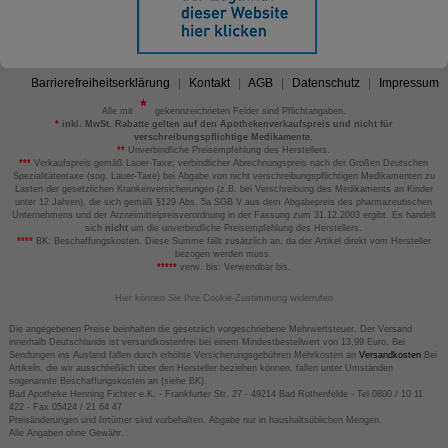
Barrierefreiheitserklärung
Kontakt
AGB
Datenschutz
Impressum
Alle mit
gekennzeichneten Felder sind Pflichtangaben.
*
inkl. MwSt. Rabatte gelten auf den Apothekenverkaufspreis und nicht für
verschreibungspflichtige Medikamente.
**
Unverbindliche Preisempfehlung des Herstellers.
***
Verkaufspreis gemäß Lauer-Taxe; verbindlicher Abrechnungspreis nach der Großen Deutschen
Spezialitätentaxe (sog. Lauer-Taxe) bei Abgabe von nicht verschreibungspflichtigen Medikamenten zu
Lasten der gesetzlichen Krankenversicherungen (z.B. bei Verschreibung des Medikaments an Kinder
unter 12 Jahren), die sich gemäß §129 Abs. 5a SGB V aus dem Abgabepreis des pharmazeutischen
Unternehmens und der Arzneimittelpreisverordnung in der Fassung zum 31.12.2003 ergibt. Es handelt
sich
nicht
um die unverbindliche Preisempfehlung des Herstellers.
****
BK: Beschaffungskosten. Diese Summe fällt zusätzlich an, da der Artikel direkt vom Hersteller
bezogen werden muss.
*****
verw. bis: Verwendbar bis.
Hier können Sie Ihre Cookie-Zustimmung widerrufen
Die angegebenen Preise beinhalten die gesetzlich vorgeschriebene Mehrwertsteuer. Der Versand
innerhalb Deutschlands ist versandkostenfrei bei einem Mindestbestellwert von 13,99 Euro. Bei
Sendungen ins Ausland fallen durch erhöhte Versicherungsgebühren Mehrkosten an
Versandkosten
Bei
Artikeln, die wir ausschließlich über den Hersteller beziehen können, fallen unter Umständen
sogenannte Beschaffungskosten an (siehe BK).
Bad Apotheke Henning Fichter e.K. - Frankfurter Str. 27 - 49214 Bad Rothenfelde - Tel 0800 / 10 11
422 - Fax 05424 / 21 64 47
Preisänderungen und Irrtümer sind vorbehalten. Abgabe nur in haushaltsüblichen Mengen.
Alle Angaben ohne Gewähr.