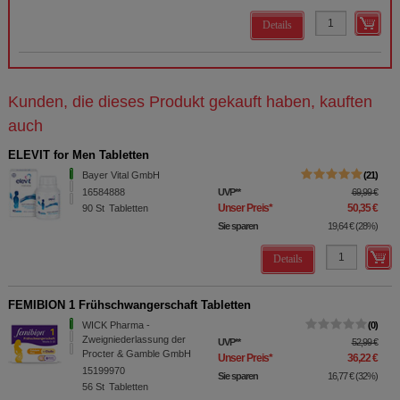
Details
Kunden, die dieses Produkt gekauft haben, kauften
auch
ELEVIT for Men Tabletten
Bayer Vital GmbH
21
16584888
UVP
**
69,99 €
Unser Preis
*
50,35 €
90
St
Tabletten
Sie sparen
19,64 €
(
28%
)
Details
FEMIBION 1 Frühschwangerschaft Tabletten
WICK Pharma -
0
Zweigniederlassung der
UVP
**
52,99 €
Procter & Gamble GmbH
Unser Preis
*
36,22 €
15199970
Sie sparen
16,77 €
(
32%
)
56
St
Tabletten