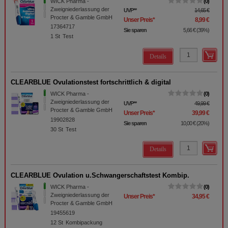
WICK Pharma -
0
Zweigniederlassung der
UVP
**
14,65 €
Procter & Gamble GmbH
Unser Preis
*
8,99 €
17364717
Sie sparen
5,66 €
(
39%
)
1
St
Test
Details
CLEARBLUE Ovulationstest fortschrittlich & digital
WICK Pharma -
0
Zweigniederlassung der
UVP
**
49,99 €
Procter & Gamble GmbH
Unser Preis
*
39,99 €
19902828
Sie sparen
10,00 €
(
20%
)
30
St
Test
Details
CLEARBLUE Ovulation u.Schwangerschaftstest Kombip.
WICK Pharma -
0
Zweigniederlassung der
Unser Preis
*
34,95 €
Procter & Gamble GmbH
19455619
12
St
Kombipackung