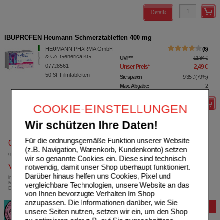
Details
IBUPROFEN Heumann Schmerztabletten 400 mg
HEUMANN PHARMA GmbH
6
& Co. Generica KG
UVP
**
11,84 €
07728561
Unser Preis
*
2,49 €
50
St
Filmtabletten
Sie sparen
9,35 €
(
79%
)
Max. Abgabe:
2
Details
COOKIE-EINSTELLUNGEN
Wir schützen Ihre Daten!
Für die ordnungsgemäße Funktion unserer Website
0800-10 11 422
(z.B. Navigation, Warenkorb, Kundenkonto) setzen
gebührenfreie Rufnummer
wir so genannte Cookies ein. Diese sind technisch
Versandkostenfrei
notwendig, damit unser Shop überhaupt funktioniert.
Darüber hinaus helfen uns Cookies, Pixel und
innerhalb Deutschlands bei einem
Mindestbestellwert von 13,99 Euro oder bei
vergleichbare Technologien, unsere Website an das
Einsendung eines Kassenrezeptes
von Ihnen bevorzugte Verhalten im Shop
anzupassen. Die Informationen darüber, wie Sie
Bewertung
unsere Seiten nutzen, setzen wir ein, um den Shop