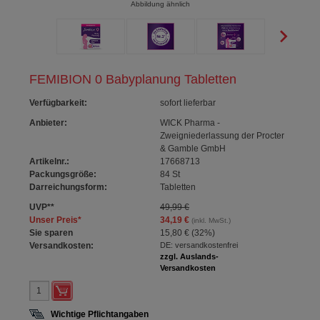
Abbildung ähnlich
FEMIBION 0 Babyplanung Tabletten
Verfügbarkeit
:
sofort lieferbar
Anbieter:
WICK Pharma -
Zweigniederlassung der Procter
& Gamble GmbH
Artikelnr.:
17668713
Packungsgröße:
84
St
Darreichungsform:
Tabletten
UVP
**
49,99 €
Unser Preis
*
34,19 €
(inkl. MwSt.)
Sie sparen
15,80 €
(
32%
)
Versandkosten:
DE: versandkostenfrei
zzgl. Auslands-
Versandkosten
Wichtige Pflichtangaben