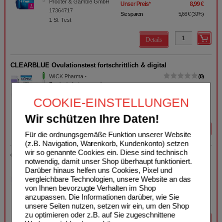
Procter & Gamble GmbH
Unser Preis
*
8,99 €
17364717
Sie sparen
5,66 €
(
39%
)
1
St
Test
Details
CLEARBLUE Ovulationstest fortschrittlich & digital
WICK Pharma -
0
Zweigniederlassung der
UVP
**
49,99 €
Procter & Gamble GmbH
Unser Preis
*
39,99 €
COOKIE-EINSTELLUNGEN
19902828
Sie sparen
10,00 €
(
20%
)
30
St
Test
Wir schützen Ihre Daten!
Details
Für die ordnungsgemäße Funktion unserer Website
(z.B. Navigation, Warenkorb, Kundenkonto) setzen
wir so genannte Cookies ein. Diese sind technisch
CLEARBLUE Ovulation u.Schwangerschaftstest Kombip.
notwendig, damit unser Shop überhaupt funktioniert.
WICK Pharma -
0
Darüber hinaus helfen uns Cookies, Pixel und
Zweigniederlassung der
Unser Preis
*
34,95 €
vergleichbare Technologien, unsere Website an das
Procter & Gamble GmbH
von Ihnen bevorzugte Verhalten im Shop
19455619
anzupassen. Die Informationen darüber, wie Sie
12
St
Kombipackung
unsere Seiten nutzen, setzen wir ein, um den Shop
zu optimieren oder z.B. auf Sie zugeschnittene
Details