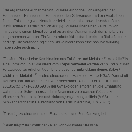
¹
Die ergänzende Aufnahme von Folsäure erhöht bei Schwangeren den
Folatspiegel. Ein niedriger Folatspiegel bei Schwangeren ist ein Risikofaktor
für die Entstehung von Neuralrohrdefekten beim heranwachsenden Fötus.
Dafür sollten zusätzlich täglich 400 μg Folsäure über einen Zeitraum von
mindestens einem Monat vor und bis zu drei Monaten nach der Empfängnis
eingenommen werden. Ein Neuralrohrdefekt ist durch mehrere Risikofaktoren
bedingt. Die Veränderung eines Risikofaktors kann eine positive Wirkung
haben oder auch nicht.
²
®
®
Folsäure Plus ist eine Kombination aus Folsäure und Metafolin
. Metafolin
ist
eine Form von Folat, die direkt vom Körper verwertet werden kann und hilft, den
Folatspiegel zu erhöhen³, der für die gesunde Entwicklung deines Babys¹
®
wichtig ist. Metafolin
ist eine eingetragene Marke der Merck KGaA, Darmstadt,
Deutschland und wird unter Lizenz verwendet. 3Obeid R et al. Eur J Nutr.
2018;57(5):1771-1780 593 % der Gynäkologen empfehlen, die Ernährung
während der Schwangerschaft mit Vitaminen zu ergänzen ("Studie zu
Vitaminen, Mineralstoffen und Nahrungsergänzungsmitteln (VMS) in der
Schwangerschaft in Deutschland von Harris Interactive, Juni 2021")
⁶
Zink trägt zu einer normalen Fruchtbarkeit und Fortpflanzung bei.
⁷
Selen trägt zum Schutz der Zellen vor oxidativem Stress bei.