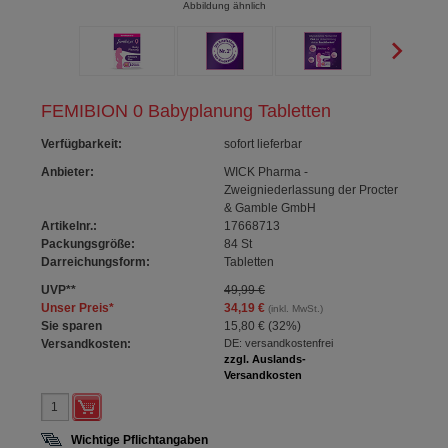
Abbildung ähnlich
FEMIBION 0 Babyplanung Tabletten
Verfügbarkeit
:
sofort lieferbar
Anbieter:
WICK Pharma -
Zweigniederlassung der Procter
& Gamble GmbH
Artikelnr.:
17668713
Packungsgröße:
84
St
Darreichungsform:
Tabletten
UVP
**
49,99 €
Unser Preis
*
34,19 €
(inkl. MwSt.)
Sie sparen
15,80 €
(
32%
)
Versandkosten:
DE: versandkostenfrei
zzgl. Auslands-
Versandkosten
Wichtige Pflichtangaben