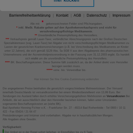
Barrierefreiheitserklärung
Kontakt
AGB
Datenschutz
Impressum
Alle mit
gekennzeichneten Felder sind Pflichtangaben.
*
inkl. MwSt. Rabatte gelten auf den Apothekenverkaufspreis und nicht für
verschreibungspflichtige Medikamente.
**
Unverbindliche Preisempfehlung des Herstellers.
***
Verkaufspreis gemäß Lauer-Taxe; verbindlicher Abrechnungspreis nach der Großen Deutschen
Spezialitätentaxe (sog. Lauer-Taxe) bei Abgabe von nicht verschreibungspflichtigen Medikamenten zu
Lasten der gesetzlichen Krankenversicherungen (z.B. bei Verschreibung des Medikaments an Kinder
unter 12 Jahren), die sich gemäß §129 Abs. 5a SGB V aus dem Abgabepreis des pharmazeutischen
Unternehmens und der Arzneimittelpreisverordnung in der Fassung zum 31.12.2003 ergibt. Es handelt
sich
nicht
um die unverbindliche Preisempfehlung des Herstellers.
****
BK: Beschaffungskosten. Diese Summe fällt zusätzlich an, da der Artikel direkt vom Hersteller
bezogen werden muss.
*****
verw. bis: Verwendbar bis.
Hier können Sie Ihre Cookie-Zustimmung widerrufen
Die angegebenen Preise beinhalten die gesetzlich vorgeschriebene Mehrwertsteuer. Der Versand
innerhalb Deutschlands ist versandkostenfrei bei einem Mindestbestellwert von 13,99 Euro. Bei
Sendungen ins Ausland fallen durch erhöhte Versicherungsgebühren Mehrkosten an
Versandkosten
Bei
Artikeln, die wir ausschließlich über den Hersteller beziehen können, fallen unter Umständen
sogenannte Beschaffungskosten an (siehe BK).
Bad Apotheke Henning Fichter e.K. - Frankfurter Str. 27 - 49214 Bad Rothenfelde - Tel 0800 / 10 11
422 - Fax 05424 / 21 64 47
Preisänderungen und Irrtümer sind vorbehalten. Abgabe nur in haushaltsüblichen Mengen.
Alle Angaben ohne Gewähr.
Verfügbarkeit:
Der Artikel ist in der Regel sofort lieferbar, in Einzelfällen bis zu 6 Tage.