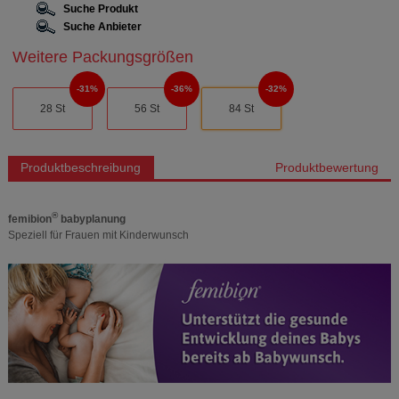
Suche Produkt
Suche Anbieter
Weitere Packungsgrößen
31%
36%
32%
28 St
56 St
84 St
Produktbeschreibung
Produktbewertung
®
femibion
babyplanung
Speziell für Frauen mit Kinderwunsch