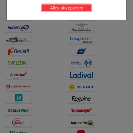
werden kann.
Alles akzeptieren
Komfort:
Diese Cookies werden genutzt um das
Einkaufserlebnis noch ansprechender zu gestalten,
beispielsweise für die Wiedererkennung des
Besuchers oder unsere Seite an bevorzugte
Verhaltensweisen (z.B. Spracheinstellung)
anzupassen. Komfort-Cookies ermöglichen es uns
auch auf Ihre Bedürfnisse zugeschrittene Inhalte
anzuzeigen und unser Partnerprogramm zu
betreiben.
Statistik & Tracking:
Hierüber lassen sich
Informationen über die Art und Weise der Nutzung
unserer Website sammeln, mit deren Hilfe wir unsere
Website weiter für Sie optimieren können, den Inhalt
auf unserer Website aber auch die Werbung auf
Drittseiten möglichst relevant für Sie zu gestalten.
Bitte beachten Sie, dass Daten hierfür teilweise an
Dritte wie z.B. Google oder soziale Medien
übertragen werden.