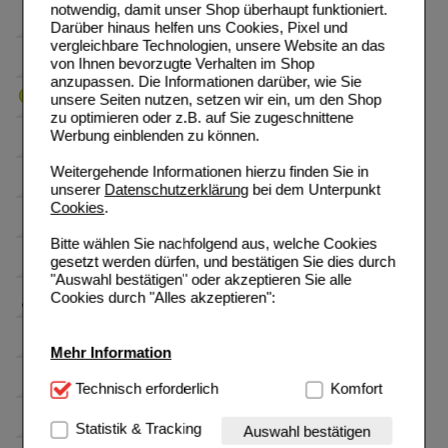
notwendig, damit unser Shop überhaupt funktioniert.
Darüber hinaus helfen uns Cookies, Pixel und
vergleichbare Technologien, unsere Website an das
von Ihnen bevorzugte Verhalten im Shop
anzupassen. Die Informationen darüber, wie Sie
unsere Seiten nutzen, setzen wir ein, um den Shop
zu optimieren oder z.B. auf Sie zugeschnittene
Werbung einblenden zu können.
Weitergehende Informationen hierzu finden Sie in
unserer
Datenschutzerklärung
bei dem Unterpunkt
Cookies
.
Bitte wählen Sie nachfolgend aus, welche Cookies
gesetzt werden dürfen, und bestätigen Sie dies durch
"Auswahl bestätigen" oder akzeptieren Sie alle
Cookies durch "Alles akzeptieren":
Mehr Information
Technisch Notwendig:
Technisch erforderlich
Hierbei handelt es sich um
Komfort
Cookies, die für die Grundfunktionen unserer
Website notwendig sind (z.B. Navigation, Warenkorb,
Statistik & Tracking
Auswahl bestätigen
Kundenkonto), weshalb auf diese nicht verzichtet