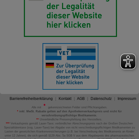
Barrierefreiheitserklärung
Kontakt
AGB
Datenschutz
Impressum
Alle mit
gekennzeichneten Felder sind Pflichtangaben.
*
inkl. MwSt. Rabatte gelten auf den Apothekenverkaufspreis und nicht für
verschreibungspflichtige Medikamente.
**
Unverbindliche Preisempfehlung des Herstellers.
***
Verkaufspreis gemäß Lauer-Taxe; verbindlicher Abrechnungspreis nach der Großen Deutschen
Spezialitätentaxe (sog. Lauer-Taxe) bei Abgabe von nicht verschreibungspflichtigen Medikamenten zu
Lasten der gesetzlichen Krankenversicherungen (z.B. bei Verschreibung des Medikaments an Kinder
unter 12 Jahren), die sich gemäß §129 Abs. 5a SGB V aus dem Abgabepreis des pharmazeutischen