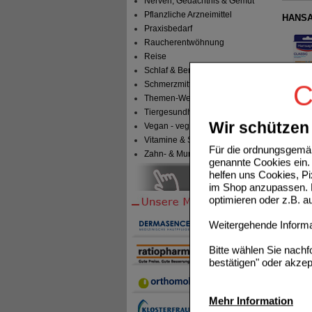
Nerven, Gedächtnis & Gemüt
Pflanzliche Arzneimittel
HANSAP
Praxisbedarf
Raucherentwöhnung
Reise
Schlaf & Beruhigung
Schmerzmittel
C
Themen-Welten
HANSAP
Tiergesundheit & Tierbedarf
Wir schützen 
Vegan - vegetarisch
Vitamine & Sport
Für die ordnungsgemäß
Zahn- & Mundpflege
genannte Cookies ein. 
helfen uns Cookies, P
im Shop anzupassen. D
HANSAP
optimieren oder z.B. 
Weitergehende Informat
Bitte wählen Sie nach
bestätigen" oder akzep
HANSAP
Mehr Information