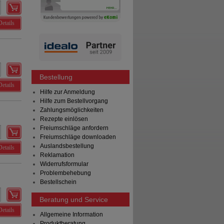
Details
Bestellung
Details
Hilfe zur Anmeldung
Hilfe zum Bestellvorgang
Zahlungsmöglichkeiten
Rezepte einlösen
Freiumschläge anfordern
Freiumschläge downloaden
Auslandsbestellung
Details
Reklamation
Widerrufsformular
Problembehebung
Bestellschein
Beratung und Service
Details
Allgemeine Information
Produktberatung