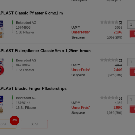
LAST Classic Pflaster 6 cmx1 m
Beiersdorf AG
0
16744903
UVP
**
3,05 €
Unser Preis
*
2,19 €
1
St
Pflaster
Sie sparen
0,86 €
(
28%
)
LAST Fixierpflaster Classic 5m x 1,25cm braun
Beiersdorf AG
0
04778067
UVP
**
3,05 €
Unser Preis
*
2,44 €
1
St
Pflaster
Sie sparen
0,61 €
(
20%
)
LAST Elastic Finger Pflasterstrips
Beiersdorf AG
0
16760144
UVP
**
4,15 €
Unser Preis
*
2,99 €
16
St
Pflaster
Sie sparen
1,16 €
(
28%
)
28%
16 St
80 St