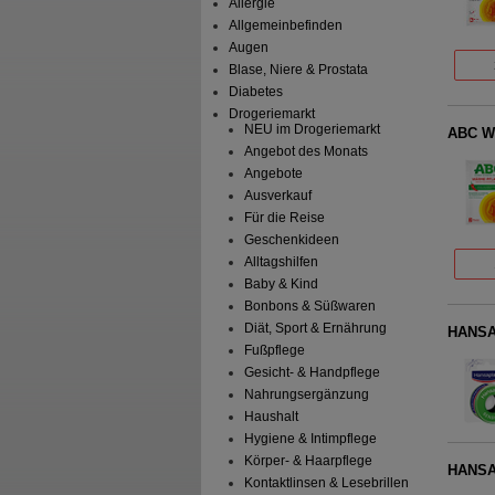
Allergie
Allgemeinbefinden
Augen
Blase, Niere & Prostata
Diabetes
Drogeriemarkt
NEU im Drogeriemarkt
ABC Wä
Angebot des Monats
Angebote
Ausverkauf
Für die Reise
Geschenkideen
Alltagshilfen
Baby & Kind
Bonbons & Süßwaren
Diät, Sport & Ernährung
HANSAP
Fußpflege
Gesicht- & Handpflege
Nahrungsergänzung
Haushalt
Hygiene & Intimpflege
Körper- & Haarpflege
HANSAP
Kontaktlinsen & Lesebrillen