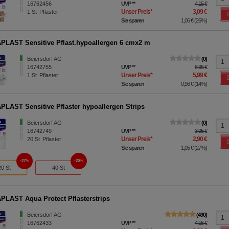
16762456
UVP
**
4,15 €
Unser Preis
*
3,09 €
1
St
Pflaster
Sie sparen
1,06 €
(
26%
)
LAST Sensitive Pflast.hypoallergen 6 cmx2 m
Beiersdorf AG
0
16742755
UVP
**
6,95 €
Unser Preis
*
5,99 €
1
St
Pflaster
Sie sparen
0,96 €
(
14%
)
LAST Sensitive Pflaster hypoallergen Strips
Beiersdorf AG
0
16742749
UVP
**
3,95 €
Unser Preis
*
2,90 €
20
St
Pflaster
Sie sparen
1,05 €
(
27%
)
27%
20%
20 St
40 St
LAST Aqua Protect Pflasterstrips
Beiersdorf AG
490
16762433
UVP
**
4,15 €