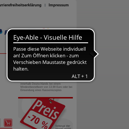
rrierefreiheitserklärung
Impressum
Seite drucken
0800-10 11 422
gebührenfreie Rufnummer
Versandkostenfrei
innerhalb Deutschlands bei einem
Mindestbestellwert von 13,99 Euro oder bei
Einsendung eines Kassenrezeptes