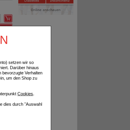
Details
EN
to) setzen wir so
Details
niert. Darüber hinaus
n bevorzugte Verhalten
ein, um den Shop zu
terpunkt
Cookies
.
Details
ie dies durch "Auswahl