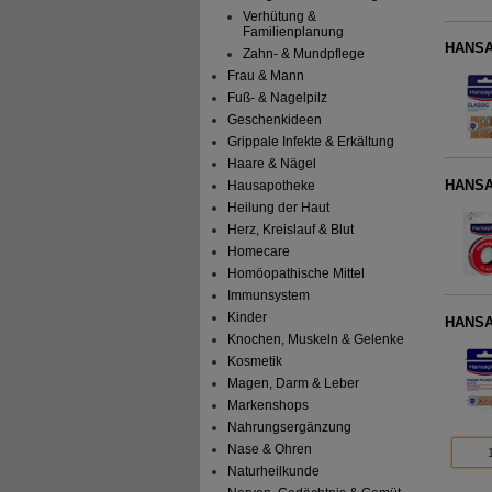
Verhütung &
Familienplanung
HANSAP
Zahn- & Mundpflege
Frau & Mann
Fuß- & Nagelpilz
Geschenkideen
Grippale Infekte & Erkältung
Haare & Nägel
HANSAP
Hausapotheke
Heilung der Haut
Herz, Kreislauf & Blut
Homecare
Homöopathische Mittel
Immunsystem
Kinder
HANSAP
Knochen, Muskeln & Gelenke
Kosmetik
Magen, Darm & Leber
Markenshops
Nahrungsergänzung
Nase & Ohren
Naturheilkunde