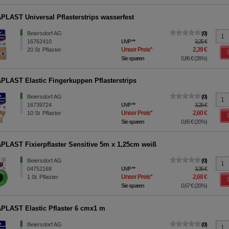
LAST Universal Pflasterstrips wasserfest
Beiersdorf AG
0
16762410
UVP
**
3,25 €
Unser Preis
*
2,39 €
20
St
Pflaster
Sie sparen
0,86 €
(
26%
)
LAST Elastic Fingerkuppen Pflasterstrips
Beiersdorf AG
0
16739724
UVP
**
3,25 €
Unser Preis
*
2,60 €
10
St
Pflaster
Sie sparen
0,65 €
(
20%
)
LAST Fixierpflaster Sensitive 5m x 1,25cm weiß
Beiersdorf AG
0
04752168
UVP
**
3,35 €
Unser Preis
*
2,68 €
1
St
Pflaster
Sie sparen
0,67 €
(
20%
)
LAST Elastic Pflaster 6 cmx1 m
Beiersdorf AG
0