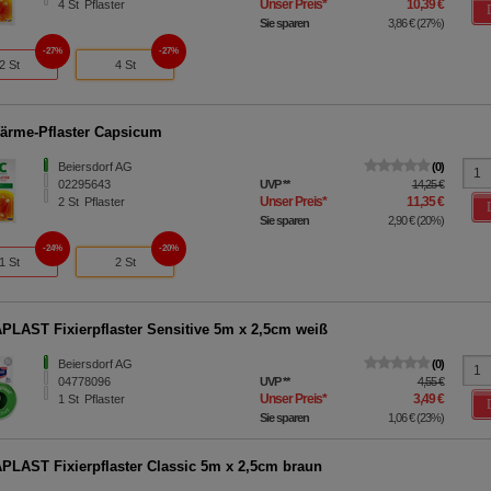
Unser Preis
*
10,39 €
4
St
Pflaster
Sie sparen
3,86 €
(
27%
)
27%
27%
2 St
4 St
rme-Pflaster Capsicum
Beiersdorf AG
0
02295643
UVP
**
14,25 €
Unser Preis
*
11,35 €
2
St
Pflaster
Sie sparen
2,90 €
(
20%
)
24%
20%
1 St
2 St
LAST Fixierpflaster Sensitive 5m x 2,5cm weiß
Beiersdorf AG
0
04778096
UVP
**
4,55 €
Unser Preis
*
3,49 €
1
St
Pflaster
Sie sparen
1,06 €
(
23%
)
LAST Fixierpflaster Classic 5m x 2,5cm braun