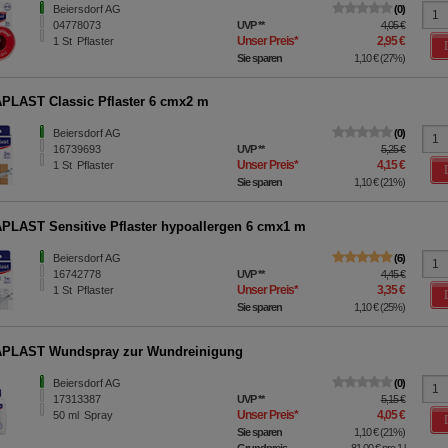
Beiersdorf AG
0
04778073
UVP
**
4,05 €
Unser Preis
*
2,95 €
1
St
Pflaster
Sie sparen
1,10 €
(
27%
)
LAST Classic Pflaster 6 cmx2 m
Beiersdorf AG
0
16739693
UVP
**
5,25 €
Unser Preis
*
4,15 €
1
St
Pflaster
Sie sparen
1,10 €
(
21%
)
LAST Sensitive Pflaster hypoallergen 6 cmx1 m
Beiersdorf AG
6
16742778
UVP
**
4,45 €
Unser Preis
*
3,35 €
1
St
Pflaster
Sie sparen
1,10 €
(
25%
)
PLAST Wundspray zur Wundreinigung
Beiersdorf AG
0
17313387
UVP
**
5,15 €
Unser Preis
*
4,05 €
50
ml
Spray
Sie sparen
1,10 €
(
21%
)
Grundpreis
81,00 €
pro 1 l