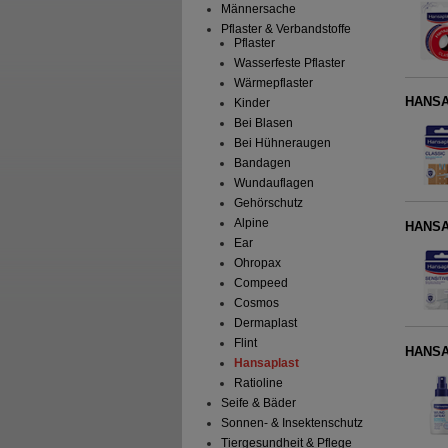
Männersache
Pflaster & Verbandstoffe
Pflaster
Wasserfeste Pflaster
Wärmepflaster
HANSAP
Kinder
Bei Blasen
Bei Hühneraugen
Bandagen
Wundauflagen
Gehörschutz
Alpine
HANSAP
Ear
Ohropax
Compeed
Cosmos
Dermaplast
Flint
HANSA
Hansaplast
Ratioline
Seife & Bäder
Sonnen- & Insektenschutz
Tiergesundheit & Pflege