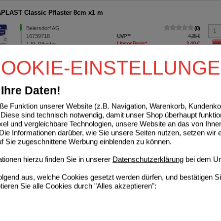
LAST Classic Pflaster 8cm x1 m
Beiersdorf AG
0
16739718
UVP
**
4,25 €
Unser Preis
*
3,40 €
1
St
Pflaster
Sie sparen
0,85 €
(
20%
)
OOKIE-EINSTELLUNG
LAST Classic Pflaster 6 cmx5 m
Ihre Daten!
Beiersdorf AG
0
Unser Preis
*
10,95 €
07577576
e Funktion unserer Website (z.B. Navigation, Warenkorb, Kundenkon
1
St
Pflaster
Diese sind technisch notwendig, damit unser Shop überhaupt funktio
ixel und vergleichbare Technologien, unsere Website an das von Ihne
ie Informationen darüber, wie Sie unsere Seiten nutzen, setzen wir 
LAST Anti-Hornhaut Intensiv-Creme Foot Exp.
auf Sie zugeschnittene Werbung einblenden zu können.
Beiersdorf AG
0
ionen hierzu finden Sie in unserer
Datenschutzerklärung
bei dem Un
09280811
UVP
**
7,95 €
Unser Preis
*
6,36 €
75
ml
Creme
Sie sparen
1,59 €
(
20%
)
folgend aus, welche Cookies gesetzt werden dürfen, und bestätigen S
Grundpreis
84,80 €
pro 1 l
tieren Sie alle Cookies durch "Alles akzeptieren":
LAST Sensitive Wundverband steril 6x7 cm
Beiersdorf AG
0