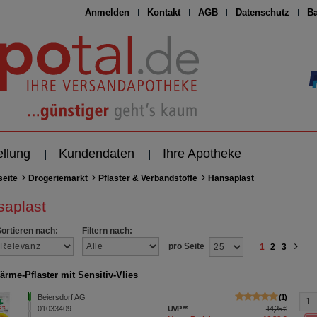
Anmelden
Kontakt
AGB
Datenschutz
Ba
ellung
Kundendaten
Ihre Apotheke
seite
Drogeriemarkt
Pflaster & Verbandstoffe
Hansaplast
saplast
Sortieren nach:
Filtern nach:
pro Seite
1
2
3
rme-Pflaster mit Sensitiv-Vlies
Beiersdorf AG
1
01033409
UVP
**
14,25 €