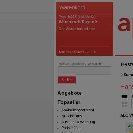
Warenkorb
Preis:
0,00 €
(inkl. MwSt.)
Warenkorb/Kasse
Der Warenkorb ist leer
Mindestbestellwert 13,99 €
Best
Produkt / Anbieter / Wirkstoff
Start
Suchen
Han
Angebote
Topseller
Apothekensortiment
ABC Wä
NEU bei uns
Aus der TV-Werbung
Preisknüller