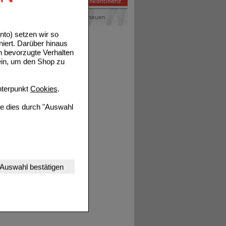
to) setzen wir so
niert. Darüber hinaus
n bevorzugte Verhalten
ein, um den Shop zu
terpunkt
Cookies
.
ie dies durch "Auswahl
nserer Website
Auswahl bestätigen
tet werden kann.
estalten,
rhaltensweisen (z.B.
nisse zugeschrittene