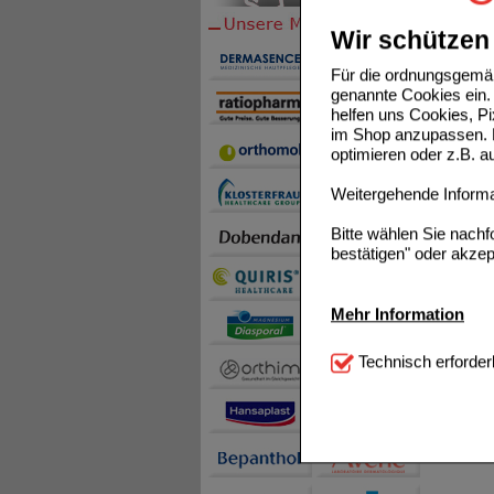
Wir schützen 
Für die ordnungsgemäß
genannte Cookies ein. 
helfen uns Cookies, P
im Shop anzupassen. D
optimieren oder z.B. 
Weitergehende Informat
Bitte wählen Sie nach
bestätigen" oder akzep
Mehr Information
Technisch Notwendi
Technisch erforder
notwendig sind (z.B. N
Komfort:
Diese Cookie
beispielsweise für di
Spracheinstellung) an
Inhalte anzuzeigen un