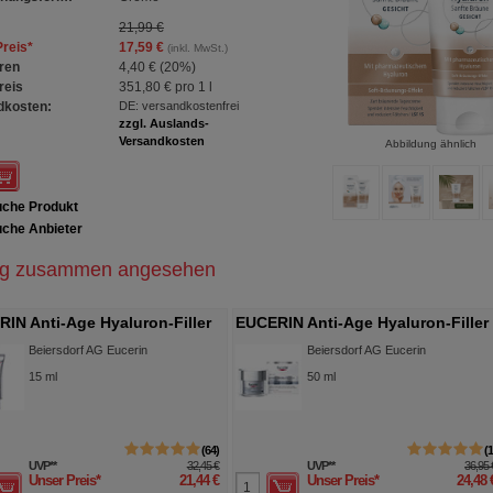
21,99 €
Preis
*
17,59 €
(inkl. MwSt.)
ren
4,40 €
(
20%
)
reis
351,80 €
pro 1 l
dkosten:
DE: versandkostenfrei
zzgl. Auslands-
Versandkosten
Abbildung ähnlich
che Produkt
che Anbieter
ig zusammen angesehen
IN Anti-Age Hyaluron-Filler
EUCERIN Anti-Age Hyaluron-Filler
Nacht Tiegel
Beiersdorf AG Eucerin
Beiersdorf AG Eucerin
15
ml
50
ml
64
UVP
**
32,45 €
UVP
**
36,95 
Unser Preis
*
21,44 €
Unser Preis
*
24,48 