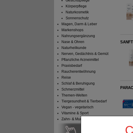
Gesichtspflege
Körperpflege
Naturkosmetik
Sonnenschutz
Magen, Darm & Leber
Markenshops
Nahrungsergänzung
SANFTE
Nase & Ohren
Naturheilkunde
Nerven, Gedächtnis & Gemüt
Pflanzliche Arzneimittel
Praxisbedarf
Raucherentwöhnung
Reise
Schlaf & Beruhigung
PARAC
Schmerzmittel
Themen-Welten
Tiergesundheit & Tierbedarf
Vegan - vegetarisch
Vitamine & Sport
Zahn- & Mundpflege
C