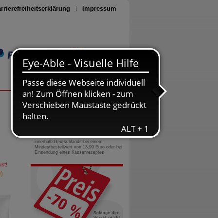
rrierefreiheitserklärung
Impressum
Seite drucken
0800-10 11 422
gebührenfreie Rufnummer
Versandkostenfrei
innerhalb Deutschlands bei einem
Mindestbestellwert von 13,99 Euro oder bei
Einsendung eines Kassenrezeptes
kt!
)