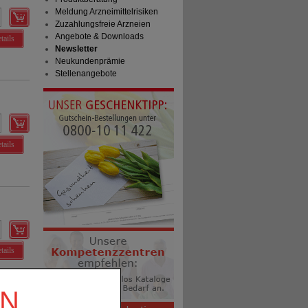
Meldung Arzneimittelrisiken
Zuzahlungsfreie Arzneien
Angebote & Downloads
tails
Newsletter
Neukundenprämie
Stellenangebote
tails
tails
EN