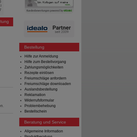
%
)
Sie sparen
11,46 €
(
30%
)
Sie sparen
l
Grundpreis
529,80 €
pro 1 l
Grundpreis
7
tung
Bestellung
Hilfe zur Anmeldung
Hilfe zum Bestellvorgang
Zahlungsmöglichkeiten
Rezepte einlösen
Freiumschläge anfordern
Freiumschläge downloaden
Auslandsbestellung
Reklamation
Widerrufsformular
en.
Problembehebung
Bestellschein
Beratung und Service
Allgemeine Information
Produktberatung