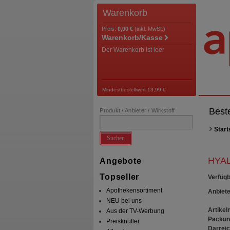
Warenkorb
Preis:
0,00 €
(inkl. MwSt.)
Warenkorb/Kasse
Der Warenkorb ist leer
Mindestbestellwert 13,99 €
Best
Produkt / Anbieter / Wirkstoff
Start
Suchen
HYAL
Angebote
Topseller
Verfügb
Apothekensortiment
Anbiete
NEU bei uns
Artikeln
Aus der TV-Werbung
Packun
Preisknüller
Darrei