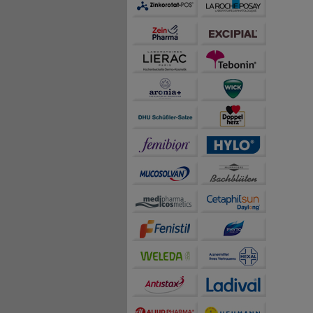
Statistik & Tracking:
H
sammeln, mit deren Hil
auch die Werbung auf Dr
teilweise an Dritte wi