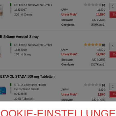
Dr. Theiss Naturwaren GmbH
0
16319057
UVP
**
18,99 €
De
Unser Preis
*
15,19 €
200
ml
Creme
Sie sparen
3,80 €
(
20%
)
Grundpreis
75,95 €
pro 1 l
 Bräune Aerosol Spray
Dr. Theiss Naturwaren GmbH
1
18854010
UVP
**
16,99 €
De
Unser Preis
*
12,49 €
150
ml
Spray
Sie sparen
4,50 €
(
26%
)
Grundpreis
83,27 €
pro 1 l
ETAMOL STADA 500 mg Tabletten
STADA Consumer Health
0
Deutschland GmbH
AVP
***
3,99 €
00423568
De
Unser Preis
*
1,19 €
20
St
Tabletten
Sie sparen
2,80 €
(
70%
)
Max. Abgabe:
1
OOKIE-EINSTELLUNG