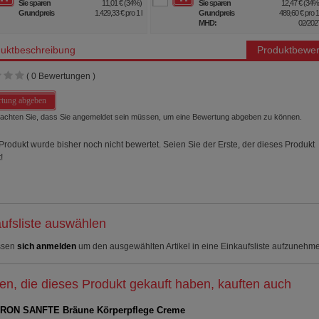
Sie sparen
11,01 €
(
34%
)
Sie sparen
12,47 €
(
34
Grundpreis
1.429,33 €
pro 1 l
Grundpreis
489,60 €
pro 1 
MHD:
02/202
uktbeschreibung
Produktbewer
(
0
Bewertungen )
tung abgeben
beachten Sie, dass Sie angemeldet sein müssen, um eine Bewertung abgeben zu können.
Produkt wurde bisher noch nicht bewertet. Seien Sie der Erste, der dieses Produkt
!
ufsliste auswählen
ssen
sich anmelden
um den ausgewählten Artikel in eine Einkaufsliste aufzunehm
n, die dieses Produkt gekauft haben, kauften auch
RON SANFTE Bräune Körperpflege Creme