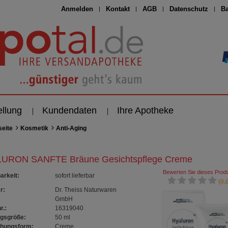
Anmelden
Kontakt
AGB
Datenschutz
Ba
ellung
Kundendaten
Ihre Apotheke
seite
Kosmetik
Anti-Aging
URON SANFTE Bräune Gesichtspflege Creme
Bewerten Sie dieses Produ
arkeit
:
sofort lieferbar
(0.0
r:
Dr. Theiss Naturwaren
GmbH
r.:
16319040
gsgröße:
50
ml
chungsform:
Creme