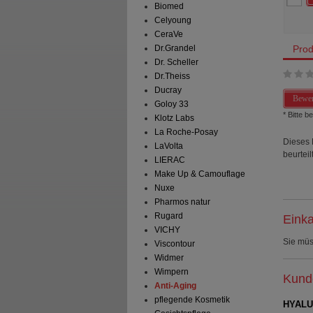
aren
10,76 €
(
29%
)
Sie sparen
14,90 €
(
35%
)
Biomed
preis
523,80 €
pro 1 l
Grundpreis
551,00 €
pro 1 l
Celyoung
CeraVe
Prod
Dr.Grandel
Dr. Scheller
Dr.Theiss
Ducray
Bewer
Goloy 33
* Bitte 
Klotz Labs
La Roche-Posay
Dieses 
LaVolta
beurteilt
LIERAC
Make Up & Camouflage
Nuxe
Pharmos natur
Rugard
Einka
VICHY
Sie mü
Viscontour
Widmer
Wimpern
Kunde
Anti-Aging
pflegende Kosmetik
HYALU