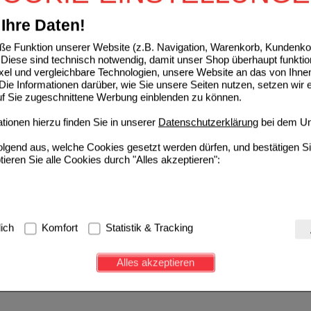
Ihre Daten!
e Funktion unserer Website (z.B. Navigation, Warenkorb, Kundenkon
Diese sind technisch notwendig, damit unser Shop überhaupt funktio
ixel und vergleichbare Technologien, unsere Website an das von Ihne
ie Informationen darüber, wie Sie unsere Seiten nutzen, setzen wir 
auf Sie zugeschnittene Werbung einblenden zu können.
ionen hierzu finden Sie in unserer
Datenschutzerklärung
bei dem Un
folgend aus, welche Cookies gesetzt werden dürfen, und bestätigen S
tieren Sie alle Cookies durch "Alles akzeptieren":
g:
Hierbei handelt es sich um Cookies, die für die Grundfunktionen u
lich
Komfort
Statistik & Tracking
avigation, Warenkorb, Kundenkonto), weshalb auf diese nicht verzich
s werden genutzt um das Einkaufserlebnis noch ansprechender zu g
Alles akzeptieren
e Wiedererkennung des Besuchers oder unsere Seite an bevorzugte Ve
zupassen. Komfort-Cookies ermöglichen es uns auch auf Ihre Bedürf
d unser Partnerprogramm zu betreiben.