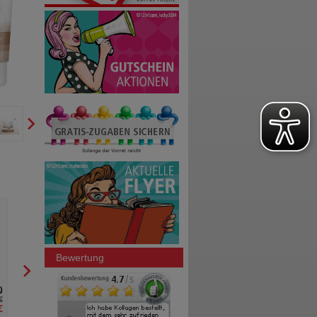
EUCERIN Anti-Age Hyaluron-Filler
EUCERIN Anti-Age Hyaluron
UREA Nachtcreme
UREA Tagescreme
Beiersdorf AG Eucerin
Beiersdorf AG Eucerin
50
ml
Creme
50
ml
Creme
Bewertung
1
0
€
UVP
**
37,95 €
UVP
**
€
Unser Preis
*
26,49 €
Unser Preis
*