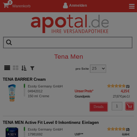
0
Anmelden
Warenkorb
Tena Men
pro Seite
TENA BARRIER Cream
Essity Germany GmbH
1
Unser Preis
*
4,15 €
04942012
150
ml
Creme
Grundpreis
27,67 €
pro 1 l
Details
TENA MEN Active Fit Level 0 Inkontinenz Einlagen
Essity Germany GmbH
2
17981692
UVP
**
8,99 €