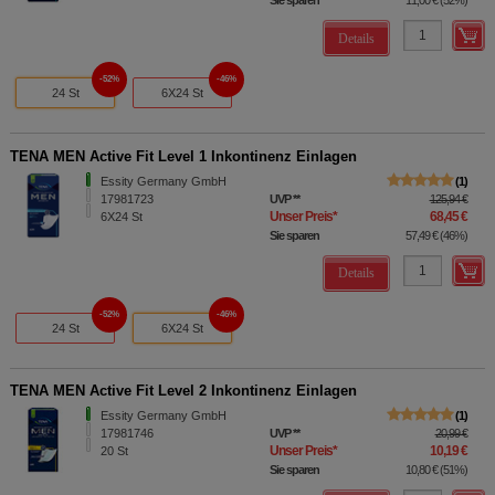
Sie sparen
11,00 €
(
52%
)
Details
52%
46%
24 St
6X24 St
TENA MEN Active Fit Level 1 Inkontinenz Einlagen
Essity Germany GmbH
1
17981723
UVP
**
125,94 €
Unser Preis
*
68,45 €
6X24
St
Sie sparen
57,49 €
(
46%
)
Details
52%
46%
24 St
6X24 St
TENA MEN Active Fit Level 2 Inkontinenz Einlagen
Essity Germany GmbH
1
17981746
UVP
**
20,99 €
Unser Preis
*
10,19 €
20
St
Sie sparen
10,80 €
(
51%
)