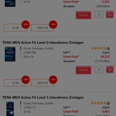
Unser Preis
*
5,35 €
14
St
Sie sparen
3,64 €
(
40%
)
Details
40%
39%
14 St
8X14 St
TENA MEN Active Fit Level 0 Inkontinenz Einlagen
Essity Germany GmbH
1
17981700
UVP
**
71,92 €
Unser Preis
*
44,15 €
8X14
St
Sie sparen
27,77 €
(
39%
)
Details
40%
39%
14 St
8X14 St
TENA MEN Active Fit Level 1 Inkontinenz Einlagen
Essity Germany GmbH
2
17981717
UVP
**
20,99 €
Unser Preis
*
9,99 €
24
St