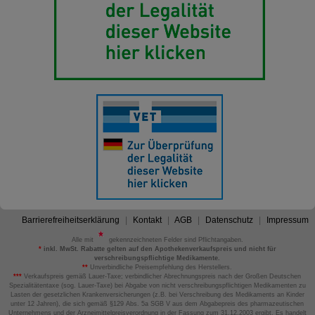
Barrierefreiheitserklärung
Kontakt
AGB
Datenschutz
Impressum
Alle mit
gekennzeichneten Felder sind Pflichtangaben.
*
inkl. MwSt. Rabatte gelten auf den Apothekenverkaufspreis und nicht für
verschreibungspflichtige Medikamente.
**
Unverbindliche Preisempfehlung des Herstellers.
***
Verkaufspreis gemäß Lauer-Taxe; verbindlicher Abrechnungspreis nach der Großen Deutschen
Spezialitätentaxe (sog. Lauer-Taxe) bei Abgabe von nicht verschreibungspflichtigen Medikamenten zu
Lasten der gesetzlichen Krankenversicherungen (z.B. bei Verschreibung des Medikaments an Kinder
unter 12 Jahren), die sich gemäß §129 Abs. 5a SGB V aus dem Abgabepreis des pharmazeutischen
Unternehmens und der Arzneimittelpreisverordnung in der Fassung zum 31.12.2003 ergibt. Es handelt