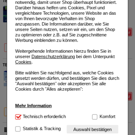
TENA MEN Premium Fit Inkontinenz Pants maxi L/XL
notwendig, damit unser Shop überhaupt funktioniert.
Darüber hinaus helfen uns Cookies, Pixel und
Essity Germany GmbH
1
vergleichbare Technologien, unsere Website an das
17981628
UVP
**
103,96 €
Unser Preis
*
64,49 €
4X10
St
von Ihnen bevorzugte Verhalten im Shop
Sie sparen
39,47 €
(
38%
)
anzupassen. Die Informationen darüber, wie Sie
unsere Seiten nutzen, setzen wir ein, um den Shop
Details
zu optimieren oder z.B. auf Sie zugeschnittene
Werbung einblenden zu können.
40%
38%
10 St
4X10 St
Weitergehende Informationen hierzu finden Sie in
unserer
Datenschutzerklärung
bei dem Unterpunkt
Cookies
.
TENA PANTS Bariatric Plus XXL bei Inkontinenz
Essity Germany GmbH
0
Bitte wählen Sie nachfolgend aus, welche Cookies
14061531
UVP
**
38,49 €
gesetzt werden dürfen, und bestätigen Sie dies durch
Unser Preis
*
31,59 €
12
St
"Auswahl bestätigen" oder akzeptieren Sie alle
Sie sparen
6,90 €
(
18%
)
Cookies durch "Alles akzeptieren":
Details
Mehr Information
18%
20%
12 St
4X12 St
Technisch Notwendig:
Technisch erforderlich
Hierbei handelt es sich um
Komfort
Cookies, die für die Grundfunktionen unserer
Website notwendig sind (z.B. Navigation, Warenkorb,
Statistik & Tracking
Auswahl bestätigen
pro Seite
Kundenkonto), weshalb auf diese nicht verzichtet