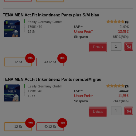
TENA MEN Act.Fit Inkontinenz Pants plus S/M blau
Essity Germany GmbH
4
17981479
UVP
**
21,99 €
Unser Preis
*
13,49 €
12
St
Sie sparen
8,50 €
(
39%
)
Details
39%
39%
12 St
4X12 St
TENA MEN Act.Fit Inkontinenz Pants norm.S/M grau
Essity Germany GmbH
3
17981640
UVP
**
18,99 €
Unser Preis
*
11,35 €
12
St
Sie sparen
7,64 €
(
40%
)
Details
40%
42%
12 St
4X12 St