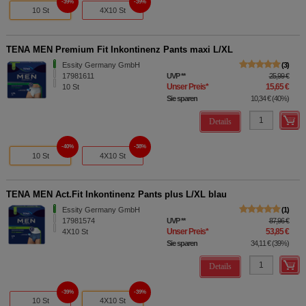
39%
39%
10 St
4X10 St
TENA MEN Premium Fit Inkontinenz Pants maxi L/XL
Essity Germany GmbH
3
17981611
UVP
**
25,99 €
Unser Preis
*
15,65 €
10
St
Sie sparen
10,34 €
(
40%
)
Details
40%
38%
10 St
4X10 St
TENA MEN Act.Fit Inkontinenz Pants plus L/XL blau
Essity Germany GmbH
1
17981574
UVP
**
87,96 €
Unser Preis
*
53,85 €
4X10
St
Sie sparen
34,11 €
(
39%
)
Details
39%
39%
10 St
4X10 St