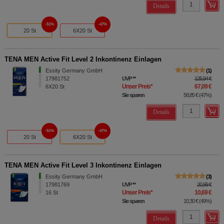
Details
51%
47%
20 St
6X20 St
TENA MEN Active Fit Level 2 Inkontinenz Einlagen
Essity Germany GmbH
1
17981752
UVP
**
125,94 €
Unser Preis
*
67,09 €
6X20
St
Sie sparen
58,85 €
(
47%
)
Details
51%
47%
20 St
6X20 St
TENA MEN Active Fit Level 3 Inkontinenz Einlagen
Essity Germany GmbH
3
17981769
UVP
**
20,99 €
Unser Preis
*
10,69 €
16
St
Sie sparen
10,30 €
(
49%
)
Details