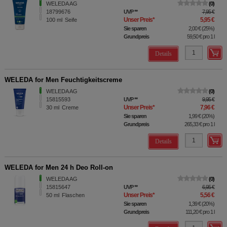
WELEDA AG
0
18799676
UVP
**
7,95 €
Unser Preis
*
5,95 €
100
ml
Seife
Sie sparen
2,00 €
(
25%
)
Grundpreis
59,50 €
pro 1 l
Details
WELEDA for Men Feuchtigkeitscreme
WELEDA AG
0
15815593
UVP
**
9,95 €
Unser Preis
*
7,96 €
30
ml
Creme
Sie sparen
1,99 €
(
20%
)
Grundpreis
265,33 €
pro 1 l
Details
WELEDA for Men 24 h Deo Roll-on
WELEDA AG
0
15815647
UVP
**
6,95 €
Unser Preis
*
5,56 €
50
ml
Flaschen
Sie sparen
1,39 €
(
20%
)
Grundpreis
111,20 €
pro 1 l