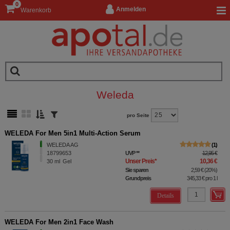
0
Anmelden
Warenkorb
Weleda
pro Seite
WELEDA For Men 5in1 Multi-Action Serum
WELEDA AG
1
18799653
UVP
**
12,95 €
Unser Preis
*
10,36 €
30
ml
Gel
Sie sparen
2,59 €
(
20%
)
Grundpreis
345,33 €
pro 1 l
Details
WELEDA For Men 2in1 Face Wash