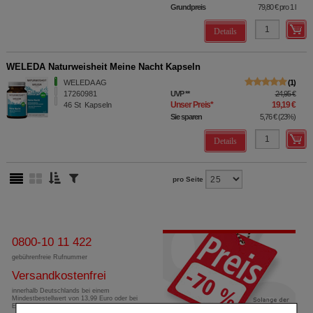
Grundpreis
79,80 €
pro 1 l
Details
WELEDA Naturweisheit Meine Nacht Kapseln
WELEDA AG
1
17260981
UVP
**
24,95 €
Unser Preis
*
19,19 €
46
St
Kapseln
Sie sparen
5,76 €
(
23%
)
Details
pro Seite
0800-10 11 422
gebührenfreie Rufnummer
Versandkostenfrei
innerhalb Deutschlands bei einem
Mindestbestellwert von 13,99 Euro oder bei
Einsendung eines Kassenrezeptes