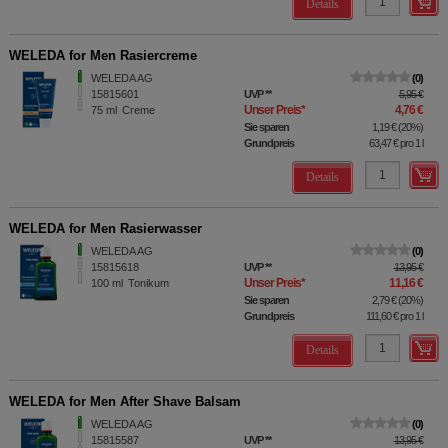
Details
WELEDA for Men Rasiercreme
WELEDA AG
0
15815601
UVP
**
5,95 €
Unser Preis
*
4,76 €
75
ml
Creme
Sie sparen
1,19 €
(
20%
)
Grundpreis
63,47 €
pro 1 l
Details
WELEDA for Men Rasierwasser
WELEDA AG
0
15815618
UVP
**
13,95 €
Unser Preis
*
11,16 €
100
ml
Tonikum
Sie sparen
2,79 €
(
20%
)
Grundpreis
111,60 €
pro 1 l
Details
WELEDA for Men After Shave Balsam
WELEDA AG
0
15815587
UVP
**
13,95 €