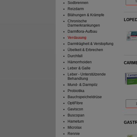
Sodbrennen
Reizdarm
Blähungen & Krämpfe
LOPEDI
Chronische
Darmerkrankungen
Darmflora-Aufbau
Verdauung
Darmträgheit & Verstopfung
Übelkeit & Erbrechen
Durchfall
Hämorrhoiden
CARME
Leber & Galle
Leber - Unterstützende
Behandlung
Mund- & Darmpilz
Probiotika
Bauchspeicheldrüse
OptiFibre
Gaviscon
Buscopan
Hametum
GASTRI
Microlax
Rennie