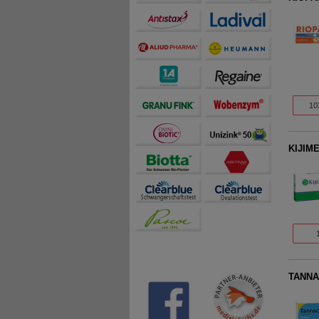
10
KIJIME
TANNA