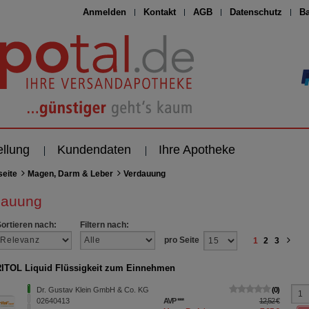
Anmelden
Kontakt
AGB
Datenschutz
Ba
ellung
Kundendaten
Ihre Apotheke
seite
Magen, Darm & Leber
Verdauung
dauung
Sortieren nach:
Filtern nach:
pro Seite
1
2
3
TOL Liquid Flüssigkeit zum Einnehmen
Dr. Gustav Klein GmbH & Co. KG
0
02640413
AVP
***
12,52 €