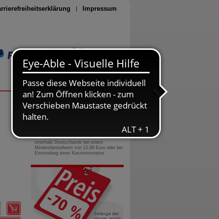
rrierefreiheitserklärung
Impressum
Seite drucken
0800-10 11 422
gebührenfreie Rufnummer
Versandkostenfrei
innerhalb Deutschlands bei einem
Mindestbestellwert von 13,99 Euro oder bei
Einsendung eines Kassenrezeptes