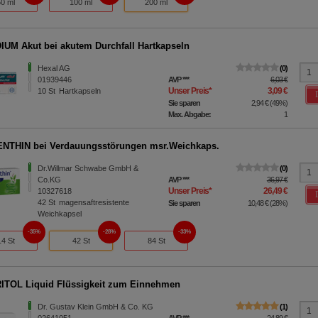
50 ml
100 ml
200 ml
UM Akut bei akutem Durchfall Hartkapseln
Hexal AG
0
01939446
AVP
***
6,03 €
Unser Preis
*
3,09 €
10
St
Hartkapseln
Sie sparen
2,94 €
(
49%
)
Max. Abgabe:
1
NTHIN bei Verdauungsstörungen msr.Weichkaps.
Dr.Willmar Schwabe GmbH &
0
Co.KG
AVP
***
36,97 €
Unser Preis
*
26,49 €
10327618
42
St
magensaftresistente
Sie sparen
10,48 €
(
28%
)
Weichkapsel
35%
28%
33%
14 St
42 St
84 St
TOL Liquid Flüssigkeit zum Einnehmen
Dr. Gustav Klein GmbH & Co. KG
1
02641051
AVP
***
24,89 €