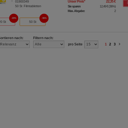
Unser Preis
*
22,35 €
01900349
50
St
Filmtabletten
Sie sparen
12,49 €
(
36%
)
Max. Abgabe:
2
20%
36%
20 St
50 St
Sortieren nach:
Filtern nach:
pro Seite
1
2
3