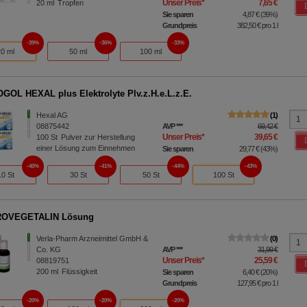
Unser Preis
*
7,65 €
20
ml
Tropfen
Sie sparen
4,87 €
(
39%
)
Grundpreis
382,50 €
pro 1 l
39%
36%
33%
20 ml
50 ml
100 ml
OL HEXAL plus Elektrolyte Plv.z.H.e.L.z.E.
Hexal AG
1
08875442
AVP
***
69,42 €
Unser Preis
*
39,65 €
100
St
Pulver zur Herstellung
einer Lösung zum Einnehmen
Sie sparen
29,77 €
(
43%
)
40%
41%
44%
43%
10 St
30 St
50 St
100 St
OVEGETALIN Lösung
Verla-Pharm Arzneimittel GmbH &
0
Co. KG
AVP
***
31,99 €
Unser Preis
*
25,59 €
08819751
200
ml
Flüssigkeit
Sie sparen
6,40 €
(
20%
)
Grundpreis
127,95 €
pro 1 l
20%
20%
20%