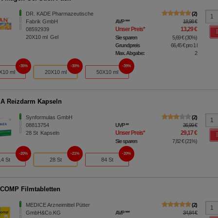
DR. KADE Pharmazeutische
2
Fabrik GmbH
AVP
***
18,98 €
Unser Preis
*
13,29 €
08592939
20X10
ml
Gel
Sie sparen
5,69 €
(
30%
)
Grundpreis
66,45 €
pro 1 l
Max. Abgabe:
2
35%
30%
39%
X10 ml
20X10 ml
50X10 ml
A Reizdarm Kapseln
Synformulas GmbH
2
08813754
UVP
**
36,99 €
Unser Preis
*
29,17 €
28
St
Kapseln
Sie sparen
7,82 €
(
21%
)
20%
21%
20%
14 St
28 St
84 St
COMP Filmtabletten
MEDICE Arzneimittel Pütter
2
GmbH&Co.KG
AVP
***
34,84 €