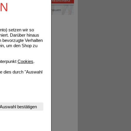
EN
to) setzen wir so
niert. Darüber hinaus
n bevorzugte Verhalten
ein, um den Shop zu
Details
terpunkt
Cookies
.
ie dies durch "Auswahl
nserer Website
Details
Auswahl bestätigen
tet werden kann.
estalten,
rhaltensweisen (z.B.
nisse zugeschrittene