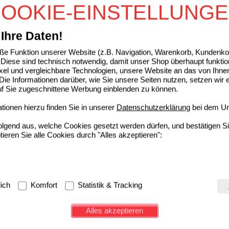
OOKIE-EINSTELLUNG
39%
36%
33%
20 ml
50 ml
100 ml
Ihre Daten!
AX Dragees 5 mg magensaftres.Tabl.Dose
e Funktion unserer Website (z.B. Navigation, Warenkorb, Kundenkon
Diese sind technisch notwendig, damit unser Shop überhaupt funktio
A. Nattermann & Cie GmbH
3
ixel und vergleichbare Technologien, unsere Website an das von Ihne
06800196
AVP
***
24,29 €
ie Informationen darüber, wie Sie unsere Seiten nutzen, setzen wir 
Unser Preis
*
16,49 €
100
St
Tabletten,
auf Sie zugeschnittene Werbung einblenden zu können.
magensaftresistent
Sie sparen
7,80 €
(
32%
)
Max. Abgabe:
2
ionen hierzu finden Sie in unserer
Datenschutzerklärung
bei dem Un
32%
30%
00 St
150 St
folgend aus, welche Cookies gesetzt werden dürfen, und bestätigen S
tieren Sie alle Cookies durch "Alles akzeptieren":
ERAL Abführ-Tropfen
A. Nattermann & Cie GmbH
3
04348786
AVP
***
30,26 €
Unser Preis
*
19,45 €
50
ml
Tropfen zum Einnehmen
g:
Hierbei handelt es sich um Cookies, die für die Grundfunktionen u
lich
Komfort
Statistik & Tracking
Sie sparen
10,81 €
(
36%
)
avigation, Warenkorb, Kundenkonto), weshalb auf diese nicht verzich
Grundpreis
389,00 €
pro 1 l
Max. Abgabe:
1
s werden genutzt um das Einkaufserlebnis noch ansprechender zu g
Alles akzeptieren
e Wiedererkennung des Besuchers oder unsere Seite an bevorzugte Ve
28%
33%
36%
30%
15 ml
30 ml
50 ml
2X50 ml
zupassen. Komfort-Cookies ermöglichen es uns auch auf Ihre Bedürf