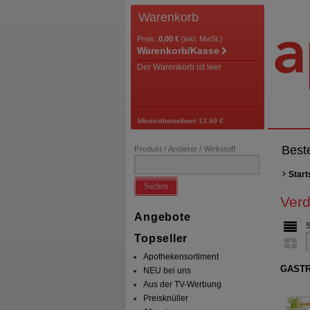
Warenkorb
Preis:
0,00 €
(inkl. MwSt.)
Warenkorb/Kasse
Der Warenkorb ist leer
Mindestbestellwert 13,99 €
Best
Produkt / Anbieter / Wirkstoff
Start
Suchen
Ver
Angebote
Topseller
Apothekensortiment
GASTRI
NEU bei uns
Aus der TV-Werbung
Preisknüller