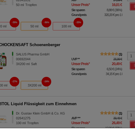
Unser Preis
*
16,01 €
50
ml
Tropfen
Sie sparen
8,88 €
(
36%
)
Grundpreis
320,20 €
pro 1 l
39%
36%
33%
20 ml
50 ml
100 ml
CHOCKENSAFT Schoenenberger
SALUS Pharma GmbH
1
00692044
UVP
**
26,99 €
Unser Preis
*
20,49 €
3X200
ml
Saft
Sie sparen
6,50 €
(
24%
)
Grundpreis
34,15 €
pro 1 l
27%
24%
00 ml
3X200 ml
TOL Liquid Flüssigkeit zum Einnehmen
Dr. Gustav Klein GmbH & Co. KG
1
02641275
AVP
***
39,48 €
Unser Preis
*
26,49 €
100
ml
Tropfen
Sie sparen
12,99 €
(
33%
)
Grundpreis
264,90 €
pro 1 l