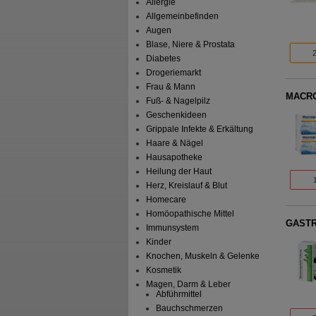
Allergie
Allgemeinbefinden
Augen
Blase, Niere & Prostata
Diabetes
Drogeriemarkt
Frau & Mann
MACROG
Fuß- & Nagelpilz
Geschenkideen
Grippale Infekte & Erkältung
Haare & Nägel
Hausapotheke
Heilung der Haut
Herz, Kreislauf & Blut
Homecare
Homöopathische Mittel
GASTR
Immunsystem
Kinder
Knochen, Muskeln & Gelenke
Kosmetik
Magen, Darm & Leber
Abführmittel
Bauchschmerzen