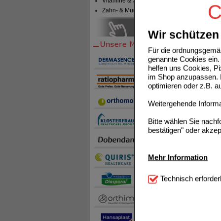
Vitamine & Sport
C
Zahn- & Mundpflege
Wir schützen 
DULCOL
Für die ordnungsgemäß
genannte Cookies ein. 
helfen uns Cookies, P
im Shop anzupassen. D
optimieren oder z.B. 
Weitergehende Informat
1
Bitte wählen Sie nach
bestätigen" oder akzep
LAXOB
Mehr Information
Technisch Notwendi
Technisch erforder
notwendig sind (z.B. N
Komfort:
Diese Cookie
beispielsweise für di
Spracheinstellung) an