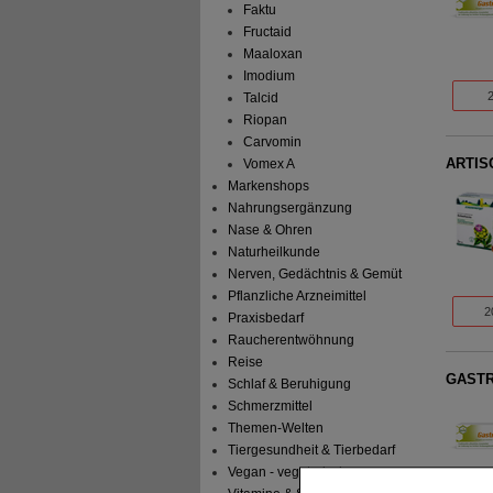
Faktu
Fructaid
Maaloxan
Imodium
Talcid
Riopan
Carvomin
ARTIS
Vomex A
Markenshops
Nahrungsergänzung
Nase & Ohren
Naturheilkunde
Nerven, Gedächtnis & Gemüt
Pflanzliche Arzneimittel
2
Praxisbedarf
Raucherentwöhnung
Reise
GASTRI
Schlaf & Beruhigung
Schmerzmittel
Themen-Welten
Tiergesundheit & Tierbedarf
Vegan - vegetarisch