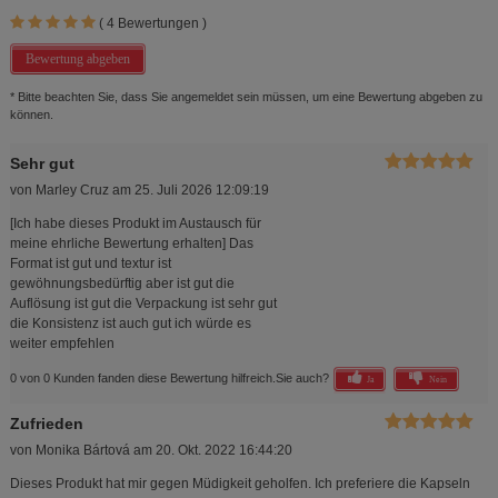
(
4
Bewertungen )
Bewertung abgeben
* Bitte beachten Sie, dass Sie angemeldet sein müssen, um eine Bewertung abgeben zu
können.
Sehr gut
von
Marley Cruz
am
25. Juli 2026 12:09:19
[Ich habe dieses Produkt im Austausch für
meine ehrliche Bewertung erhalten] Das
Format ist gut und textur ist
gewöhnungsbedürftig aber ist gut die
Auflösung ist gut die Verpackung ist sehr gut
die Konsistenz ist auch gut ich würde es
weiter empfehlen
0 von 0 Kunden fanden diese Bewertung hilfreich.
Sie auch?
Ja
Nein
Zufrieden
von
Monika Bártová
am
20. Okt. 2022 16:44:20
Dieses Produkt hat mir gegen Müdigkeit geholfen. Ich preferiere die Kapseln