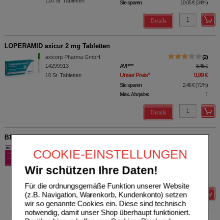
120
St
Tabletten
Sie sparen
10,05 €
(
34%
)
Details
LOPERAMID axicur 2 mg Tabletten
axicorp Pharma GmbH
2
14299913
AVP
***
3,45 €
Unser Preis
*
0,99 €
10
St
Tabletten
Sie sparen
2,46 €
(
71%
)
Max. Abgabe:
1
Details
B12 ANKERMANN überzogene Tabletten
Wörwag Pharma GmbH &
64
COOKIE-EINSTELLUNGEN
Co. KG
AVP
***
47,95 €
01502726
Unser Preis
*
32,49 €
Wir schützen Ihre Daten!
100
St
Tabletten, überzogen
Sie sparen
15,46 €
(
32%
)
Für die ordnungsgemäße Funktion unserer Website
(z.B. Navigation, Warenkorb, Kundenkonto) setzen
Details
wir so genannte Cookies ein. Diese sind technisch
notwendig, damit unser Shop überhaupt funktioniert.