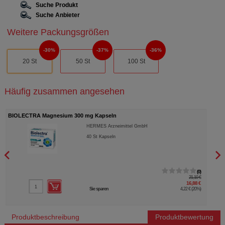
Suche Produkt
Suche Anbieter
Weitere Packungsgrößen
30%
37%
36%
20 St
50 St
100 St
Häufig zusammen angesehen
BIOLECTRA Magnesium 300 mg Kapseln
BIOL
HERMES Arzneimittel GmbH
40
St
Kapseln
0
21,10 €
16,88 €
Sie sparen
4,22 €
(
20%
)
Produktbeschreibung
Produktbewertung