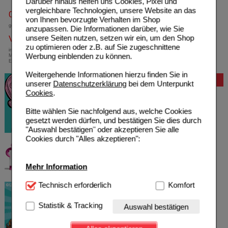
Darüber hinaus helfen uns Cookies, Pixel und
vergleichbare Technologien, unsere Website an das
0800-10 11 422
von Ihnen bevorzugte Verhalten im Shop
gebührenfreie Rufnummer
anzupassen. Die Informationen darüber, wie Sie
unsere Seiten nutzen, setzen wir ein, um den Shop
Versandkostenfrei
zu optimieren oder z.B. auf Sie zugeschnittene
innerhalb Deutschlands bei einem
Werbung einblenden zu können.
Mindestbestellwert von 13,99 Euro oder bei
Einsendung eines Kassenrezeptes
Weitergehende Informationen hierzu finden Sie in
Bewertung
unserer
Datenschutzerklärung
bei dem Unterpunkt
Cookies
.
Bitte wählen Sie nachfolgend aus, welche Cookies
gesetzt werden dürfen, und bestätigen Sie dies durch
"Auswahl bestätigen" oder akzeptieren Sie alle
Cookies durch "Alles akzeptieren":
Mehr Information
Technisch Notwendig:
Technisch erforderlich
Hierbei handelt es sich um
Komfort
Cookies, die für die Grundfunktionen unserer
Website notwendig sind (z.B. Navigation, Warenkorb,
Statistik & Tracking
Auswahl bestätigen
Kundenkonto), weshalb auf diese nicht verzichtet
werden kann.