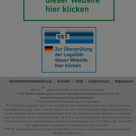
Barrierefreiheitserklärung
Kontakt
AGB
Datenschutz
Impressum
Alle mit
gekennzeichneten Felder sind Pflichtangaben.
*
inkl. MwSt. Rabatte gelten auf den Apothekenverkaufspreis und nicht für
verschreibungspflichtige Medikamente.
**
Unverbindliche Preisempfehlung des Herstellers.
***
Verkaufspreis gemäß Lauer-Taxe; verbindlicher Abrechnungspreis nach der Großen Deutschen
Spezialitätentaxe (sog. Lauer-Taxe) bei Abgabe von nicht verschreibungspflichtigen Medikamenten zu
Lasten der gesetzlichen Krankenversicherungen (z.B. bei Verschreibung des Medikaments an Kinder
unter 12 Jahren), die sich gemäß §129 Abs. 5a SGB V aus dem Abgabepreis des pharmazeutischen
Unternehmens und der Arzneimittelpreisverordnung in der Fassung zum 31.12.2003 ergibt. Es handelt
sich
nicht
um die unverbindliche Preisempfehlung des Herstellers.
****
BK: Beschaffungskosten. Diese Summe fällt zusätzlich an, da der Artikel direkt vom Hersteller
bezogen werden muss.