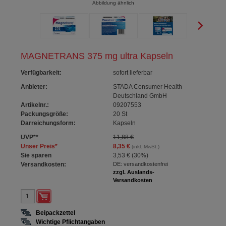
Abbildung ähnlich
MAGNETRANS 375 mg ultra Kapseln
Verfügbarkeit
:
sofort lieferbar
Anbieter:
STADA Consumer Health
Deutschland GmbH
Artikelnr.:
09207553
Packungsgröße:
20
St
Darreichungsform:
Kapseln
UVP
**
11,88 €
Unser Preis
*
8,35 €
(inkl. MwSt.)
Sie sparen
3,53 €
(
30%
)
Versandkosten:
DE: versandkostenfrei
zzgl. Auslands-
Versandkosten
Beipackzettel
Wichtige Pflichtangaben