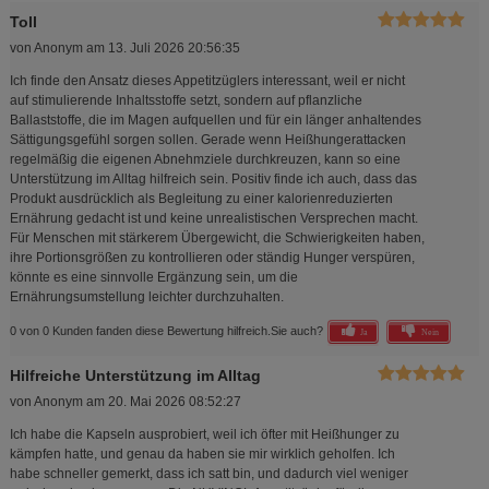
Toll
von
Anonym
am
13. Juli 2026 20:56:35
Ich finde den Ansatz dieses Appetitzüglers interessant, weil er nicht
auf stimulierende Inhaltsstoffe setzt, sondern auf pflanzliche
Ballaststoffe, die im Magen aufquellen und für ein länger anhaltendes
Sättigungsgefühl sorgen sollen. Gerade wenn Heißhungerattacken
regelmäßig die eigenen Abnehmziele durchkreuzen, kann so eine
Unterstützung im Alltag hilfreich sein. Positiv finde ich auch, dass das
Produkt ausdrücklich als Begleitung zu einer kalorienreduzierten
Ernährung gedacht ist und keine unrealistischen Versprechen macht.
Für Menschen mit stärkerem Übergewicht, die Schwierigkeiten haben,
ihre Portionsgrößen zu kontrollieren oder ständig Hunger verspüren,
könnte es eine sinnvolle Ergänzung sein, um die
Ernährungsumstellung leichter durchzuhalten.
0 von 0 Kunden fanden diese Bewertung hilfreich.
Sie auch?
Ja
Nein
Hilfreiche Unterstützung im Alltag
von
Anonym
am
20. Mai 2026 08:52:27
Ich habe die Kapseln ausprobiert, weil ich öfter mit Heißhunger zu
kämpfen hatte, und genau da haben sie mir wirklich geholfen. Ich
habe schneller gemerkt, dass ich satt bin, und dadurch viel weniger