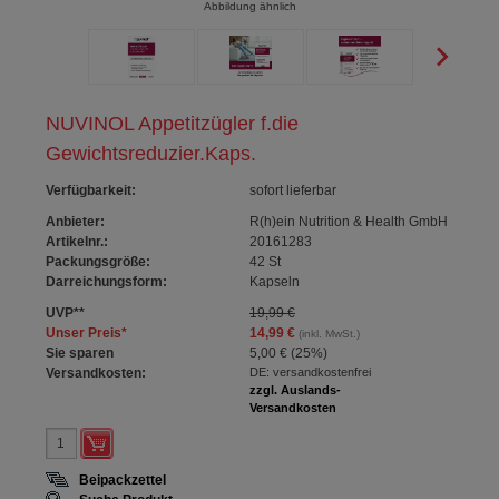
Abbildung ähnlich
NUVINOL Appetitzügler f.die
Gewichtsreduzier.Kaps.
Verfügbarkeit
:
sofort lieferbar
Anbieter:
R(h)ein Nutrition & Health GmbH
Artikelnr.:
20161283
Packungsgröße:
42
St
Darreichungsform:
Kapseln
UVP
**
19,99 €
Unser Preis
*
14,99 €
(inkl. MwSt.)
Sie sparen
5,00 €
(
25%
)
Versandkosten:
DE: versandkostenfrei
zzgl. Auslands-
Versandkosten
Beipackzettel