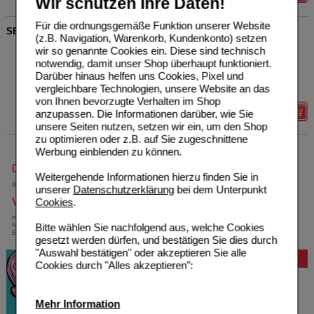
Wir schützen Ihre Daten!
Für die ordnungsgemäße Funktion unserer Website
SELEN 200 NE Kapseln
(z.B. Navigation, Warenkorb, Kundenkonto) setzen
R(h)ein Nutrition & Health
11
wir so genannte Cookies ein. Diese sind technisch
GmbH
UVP
**
36,99 €
notwendig, damit unser Shop überhaupt funktioniert.
15407291
Unser Preis
*
11,09 €
Darüber hinaus helfen uns Cookies, Pixel und
120
St
Kapseln
Sie sparen
25,90 €
(
70%
)
vergleichbare Technologien, unsere Website an das
von Ihnen bevorzugte Verhalten im Shop
Details
anzupassen. Die Informationen darüber, wie Sie
unsere Seiten nutzen, setzen wir ein, um den Shop
zu optimieren oder z.B. auf Sie zugeschnittene
Werbung einblenden zu können.
0800-10 11 422
Weitergehende Informationen hierzu finden Sie in
gebührenfreie Rufnummer
unserer
Datenschutzerklärung
bei dem Unterpunkt
Versandkostenfrei
Cookies
.
innerhalb Deutschlands bei einem
Mindestbestellwert von 13,99 Euro oder bei
Bitte wählen Sie nachfolgend aus, welche Cookies
Einsendung eines Kassenrezeptes
gesetzt werden dürfen, und bestätigen Sie dies durch
"Auswahl bestätigen" oder akzeptieren Sie alle
Bewertung
Cookies durch "Alles akzeptieren":
Mehr Information