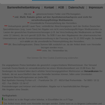
Barrierefreiheitserklärung
Kontakt
AGB
Datenschutz
Impressum
Alle mit
gekennzeichneten Felder sind Pflichtangaben.
*
inkl. MwSt. Rabatte gelten auf den Apothekenverkaufspreis und nicht für
verschreibungspflichtige Medikamente.
**
Unverbindliche Preisempfehlung des Herstellers.
***
Verkaufspreis gemäß Lauer-Taxe; verbindlicher Abrechnungspreis nach der Großen Deutschen
Spezialitätentaxe (sog. Lauer-Taxe) bei Abgabe von nicht verschreibungspflichtigen Medikamenten zu
Lasten der gesetzlichen Krankenversicherungen (z.B. bei Verschreibung des Medikaments an Kinder
unter 12 Jahren), die sich gemäß §129 Abs. 5a SGB V aus dem Abgabepreis des pharmazeutischen
Unternehmens und der Arzneimittelpreisverordnung in der Fassung zum 31.12.2003 ergibt. Es handelt
sich
nicht
um die unverbindliche Preisempfehlung des Herstellers.
****
BK: Beschaffungskosten. Diese Summe fällt zusätzlich an, da der Artikel direkt vom Hersteller
bezogen werden muss.
*****
verw. bis: Verwendbar bis.
Hier können Sie Ihre Cookie-Zustimmung widerrufen
Die angegebenen Preise beinhalten die gesetzlich vorgeschriebene Mehrwertsteuer. Der Versand
innerhalb Deutschlands ist versandkostenfrei bei einem Mindestbestellwert von 13,99 Euro. Bei
Sendungen ins Ausland fallen durch erhöhte Versicherungsgebühren Mehrkosten an
Versandkosten
Bei
Artikeln, die wir ausschließlich über den Hersteller beziehen können, fallen unter Umständen
sogenannte Beschaffungskosten an (siehe BK).
Bad Apotheke Henning Fichter e.K. - Frankfurter Str. 27 - 49214 Bad Rothenfelde - Tel 0800 / 10 11
422 - Fax 05424 / 21 64 47
Preisänderungen und Irrtümer sind vorbehalten. Abgabe nur in haushaltsüblichen Mengen.
Alle Angaben ohne Gewähr.
Verfügbarkeit:
Der Artikel ist in der Regel sofort lieferbar, in Einzelfällen bis zu 6 Tage.
Der Artikel muss direkt vom Hersteller bezogen werden. Daher kann es zu längeren Lieferzeiten und