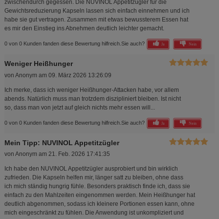
zwischendurch gegessen. Die NUVINOL Appetitzügler für die
Gewichtsreduzierung Kapseln lassen sich einfach einnehmen und ich
habe sie gut vertragen. Zusammen mit etwas bewussterem Essen hat
es mir den Einstieg ins Abnehmen deutlich leichter gemacht.
0 von 0 Kunden fanden diese Bewertung hilfreich.
Sie auch?
Ja
Nein
Weniger Heißhunger
von
Anonym
am
09. März 2026 13:26:09
Ich merke, dass ich weniger Heißhunger-Attacken habe, vor allem
abends. Natürlich muss man trotzdem diszipliniert bleiben. Ist nicht
so, dass man von jetzt auf gleich nichts mehr essen will...
0 von 0 Kunden fanden diese Bewertung hilfreich.
Sie auch?
Ja
Nein
Mein Tipp: NUVINOL Appetitzügler
von
Anonym
am
21. Feb. 2026 17:41:35
Ich habe den NUVINOL Appetitzügler ausprobiert und bin wirklich
zufrieden. Die Kapseln helfen mir, länger satt zu bleiben, ohne dass
ich mich ständig hungrig fühle. Besonders praktisch finde ich, dass sie
einfach zu den Mahlzeiten eingenommen werden. Mein Heißhunger hat
deutlich abgenommen, sodass ich kleinere Portionen essen kann, ohne
mich eingeschränkt zu fühlen. Die Anwendung ist unkompliziert und