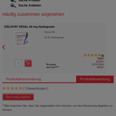
Suche Produkt
Suche Anbieter
Häufig zusammen angesehen
ORLISTAT HEXAL 60 mg Hartkapseln
Hexal AG
42
St
Hartkapseln
1
50,58 €
23,79 €
Sie sparen
26,79 €
(
53%
)
verw. bis*****:
04/2027
Produktbeschreibung
Produktbewertung
(
5
Bewertungen )
Bewertung abgeben
* Bitte beachten Sie, dass Sie angemeldet sein müssen, um eine Bewertung abgeben zu
können.