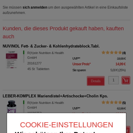
Sie müssen
sich anmelden
um den ausgewählten Artikel in eine Einkaufsliste
aufzunehmen.
Kunden, die dieses Produkt gekauft haben, kauften
auch
NUVINOL Fett- & Zucker- & Kohlenhydrateblock.Tabl.
R(h)ein Nutrition & Health
4
GmbH
UVP
**
19,99 €
20161277
Unser Preis
*
14,99 €
45
St
Tabletten
Sie sparen
5,00 €
(
25%
)
Details
LEBER-KOMPLEX Mariendistel+Artischocke+Cholin Kps.
R(h)ein Nutrition & Health
5
GmbH
UVP
**
62,99 €
19680753
Unser Preis
*
18,89 €
120
St
Kapseln
Sie sparen
44,10 €
(
70%
)
COOKIE-EINSTELLUNGEN
Details