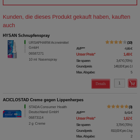
Kunden, die dieses Produkt gekauft haben, kauften
auch
HYSAN Schnupfenspray
URSAPHARM Arzneimittel
10
GmbH
AVP
***
4,95 €
06587271
Unser Preis
*
1,48 €
10
ml
Nasenspray
Sie sparen
3,47 €
(
70%
)
Grundpreis
148,00 €
pro 1 l
Max. Abgabe:
5
Details
ACICLOSTAD Creme gegen Lippenherpes
STADA Consumer Health
3
Deutschland GmbH
AVP
***
5,41 €
06873114
Unser Preis
*
1,62 €
2
g
Creme
Sie sparen
3,79 €
(
70%
)
Grundpreis
810,00 €
pro 1 kg
Max. Abgabe:
2