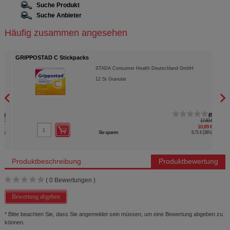
Suche Produkt
Suche Anbieter
Häufig zusammen angesehen
GRIPPOSTAD C Stickpacks
NASE
STADA Consumer Health Deutschland GmbH
12
St
Granulat
0
17,60 €
10,89 €
Sie sparen
6,71 €
(
38%
)
Produktbeschreibung
Produktbewertung
(
0
Bewertungen )
Bewertung abgeben
* Bitte beachten Sie, dass Sie angemeldet sein müssen, um eine Bewertung abgeben zu
können.