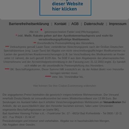
Barrierefreiheitserklärung
Kontakt
AGB
Datenschutz
Impressum
Alle mit
gekennzeichneten Felder sind Pflichtangaben.
*
inkl. MwSt. Rabatte gelten auf den Apothekenverkaufspreis und nicht für
verschreibungspflichtige Medikamente.
**
Unverbindliche Preisempfehlung des Herstellers.
***
Verkaufspreis gemäß Lauer-Taxe; verbindlicher Abrechnungspreis nach der Großen Deutschen
Spezialitätentaxe (sog. Lauer-Taxe) bei Abgabe von nicht verschreibungspflichtigen Medikamenten zu
Lasten der gesetzlichen Krankenversicherungen (z.B. bei Verschreibung des Medikaments an Kinder
unter 12 Jahren), die sich gemäß §129 Abs. 5a SGB V aus dem Abgabepreis des pharmazeutischen
Unternehmens und der Arzneimittelpreisverordnung in der Fassung zum 31.12.2003 ergibt. Es handelt
sich
nicht
um die unverbindliche Preisempfehlung des Herstellers.
****
BK: Beschaffungskosten. Diese Summe fällt zusätzlich an, da der Artikel direkt vom Hersteller
bezogen werden muss.
*****
verw. bis: Verwendbar bis.
Hier können Sie Ihre Cookie-Zustimmung widerrufen
Die angegebenen Preise beinhalten die gesetzlich vorgeschriebene Mehrwertsteuer. Der Versand
innerhalb Deutschlands ist versandkostenfrei bei einem Mindestbestellwert von 13,99 Euro. Bei
Sendungen ins Ausland fallen durch erhöhte Versicherungsgebühren Mehrkosten an
Versandkosten
Bei
Artikeln, die wir ausschließlich über den Hersteller beziehen können, fallen unter Umständen
sogenannte Beschaffungskosten an (siehe BK).
Bad Apotheke Henning Fichter e.K. - Frankfurter Str. 27 - 49214 Bad Rothenfelde - Tel 0800 / 10 11
422 - Fax 05424 / 21 64 47
Preisänderungen und Irrtümer sind vorbehalten. Abgabe nur in haushaltsüblichen Mengen.
Alle Angaben ohne Gewähr.