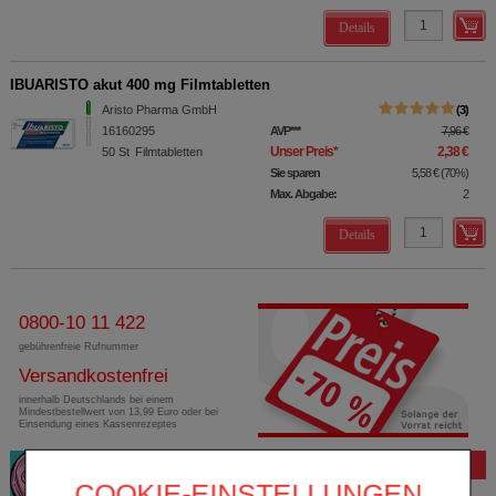
Details
IBUARISTO akut 400 mg Filmtabletten
Aristo Pharma GmbH
3
16160295
AVP
***
7,96 €
Unser Preis
*
2,38 €
50
St
Filmtabletten
Sie sparen
5,58 €
(
70%
)
Max. Abgabe:
2
Details
0800-10 11 422
gebührenfreie Rufnummer
Versandkostenfrei
innerhalb Deutschlands bei einem
Mindestbestellwert von 13,99 Euro oder bei
Einsendung eines Kassenrezeptes
Bewertung
COOKIE-EINSTELLUNGEN