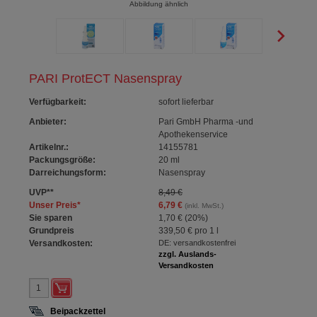
Abbildung ähnlich
PARI ProtECT Nasenspray
Verfügbarkeit
:
sofort lieferbar
Anbieter:
Pari GmbH Pharma -und
Apothekenservice
Artikelnr.:
14155781
Packungsgröße:
20
ml
Darreichungsform:
Nasenspray
UVP
**
8,49 €
Unser Preis
*
6,79 €
(inkl. MwSt.)
Sie sparen
1,70 €
(
20%
)
Grundpreis
339,50 €
pro 1 l
Versandkosten:
DE: versandkostenfrei
zzgl. Auslands-
Versandkosten
Beipackzettel