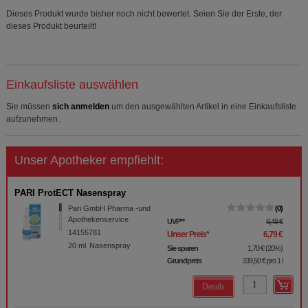
Dieses Produkt wurde bisher noch nicht bewertet. Seien Sie der Erste, der
dieses Produkt beurteilt!
Einkaufsliste auswählen
Sie müssen
sich anmelden
um den ausgewählten Artikel in eine Einkaufsliste
aufzunehmen.
Unser Apotheker empfiehlt:
PARI ProtECT Nasenspray
Pari GmbH Pharma -und
0
Apothekenservice
UVP
**
8,49 €
14155781
Unser Preis
*
6,79 €
20
ml
Nasenspray
Sie sparen
1,70 €
(
20%
)
Grundpreis
339,50 €
pro 1 l
Details