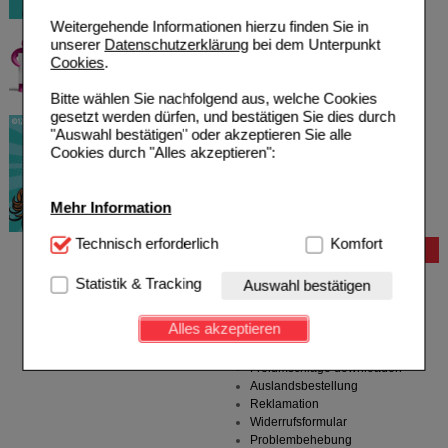
Weitergehende Informationen hierzu finden Sie in
unserer
Datenschutzerklärung
bei dem Unterpunkt
Cookies
.
Bitte wählen Sie nachfolgend aus, welche Cookies
gesetzt werden dürfen, und bestätigen Sie dies durch
"Auswahl bestätigen" oder akzeptieren Sie alle
Cookies durch "Alles akzeptieren":
Mehr Information
Technisch Notwendig:
Technisch erforderlich
Hierbei handelt es sich um
Komfort
Bestellung
Cookies, die für die Grundfunktionen unserer
Website notwendig sind (z.B. Navigation, Warenkorb,
Hilfe zur Anmeldung
Statistik & Tracking
Auswahl bestätigen
Kundenkonto), weshalb auf diese nicht verzichtet
Hilfe zum Bestellvorgang
werden kann.
Zahlungsmöglichkeiten
Alles akzeptieren
Rezepte einlösen
Komfort:
Diese Cookies werden genutzt um das
Freiumschläge anfordern
Einkaufserlebnis noch ansprechender zu gestalten,
Freiumschläge downloaden
beispielsweise für die Wiedererkennung des
Auslandsbestellung
Besuchers oder unsere Seite an bevorzugte
Reklamation
Verhaltensweisen (z.B. Spracheinstellung)
Widerrufsformular
anzupassen. Komfort-Cookies ermöglichen es uns
Problembehebung