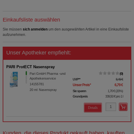
Einkaufsliste auswählen
Sie müssen
sich anmelden
um den ausgewählten Artikel in eine Einkaufsliste
aufzunehmen.
Unser Apotheker empfiehlt:
PARI ProtECT Nasenspray
Pari GmbH Pharma -und
0
Apothekenservice
UVP
**
8,49 €
14155781
Unser Preis
*
6,79 €
20
ml
Nasenspray
Sie sparen
1,70 €
(
20%
)
Grundpreis
339,50 €
pro 1 l
Details
Kunden, die dieses Produkt gekauft haben, kauften