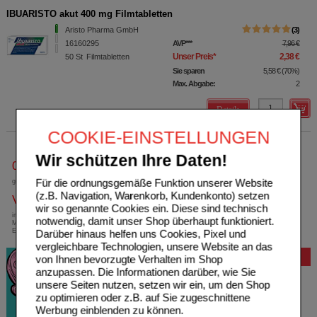
IBUARISTO akut 400 mg Filmtabletten
Aristo Pharma GmbH
3
16160295
AVP
***
7,96 €
Unser Preis
*
2,38 €
50
St
Filmtabletten
Sie sparen
5,58 €
(
70%
)
Max. Abgabe:
2
Details
COOKIE-EINSTELLUNGEN
Wir schützen Ihre Daten!
0800-10 11 422
Für die ordnungsgemäße Funktion unserer Website
gebührenfreie Rufnummer
(z.B. Navigation, Warenkorb, Kundenkonto) setzen
Versandkostenfrei
wir so genannte Cookies ein. Diese sind technisch
innerhalb Deutschlands bei einem
notwendig, damit unser Shop überhaupt funktioniert.
Mindestbestellwert von 13,99 Euro oder bei
Einsendung eines Kassenrezeptes
Darüber hinaus helfen uns Cookies, Pixel und
vergleichbare Technologien, unsere Website an das
Bewertung
von Ihnen bevorzugte Verhalten im Shop
anzupassen. Die Informationen darüber, wie Sie
unsere Seiten nutzen, setzen wir ein, um den Shop
zu optimieren oder z.B. auf Sie zugeschnittene
Werbung einblenden zu können.