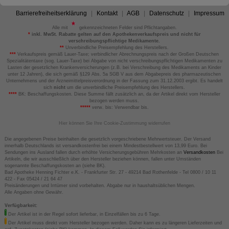
Barrierefreiheitserklärung
Kontakt
AGB
Datenschutz
Impressum
Alle mit
gekennzeichneten Felder sind Pflichtangaben.
*
inkl. MwSt. Rabatte gelten auf den Apothekenverkaufspreis und nicht für
verschreibungspflichtige Medikamente.
**
Unverbindliche Preisempfehlung des Herstellers.
***
Verkaufspreis gemäß Lauer-Taxe; verbindlicher Abrechnungspreis nach der Großen Deutschen
Spezialitätentaxe (sog. Lauer-Taxe) bei Abgabe von nicht verschreibungspflichtigen Medikamenten zu
Lasten der gesetzlichen Krankenversicherungen (z.B. bei Verschreibung des Medikaments an Kinder
unter 12 Jahren), die sich gemäß §129 Abs. 5a SGB V aus dem Abgabepreis des pharmazeutischen
Unternehmens und der Arzneimittelpreisverordnung in der Fassung zum 31.12.2003 ergibt. Es handelt
sich
nicht
um die unverbindliche Preisempfehlung des Herstellers.
****
BK: Beschaffungskosten. Diese Summe fällt zusätzlich an, da der Artikel direkt vom Hersteller
bezogen werden muss.
*****
verw. bis: Verwendbar bis.
Hier können Sie Ihre Cookie-Zustimmung widerrufen
Die angegebenen Preise beinhalten die gesetzlich vorgeschriebene Mehrwertsteuer. Der Versand
innerhalb Deutschlands ist versandkostenfrei bei einem Mindestbestellwert von 13,99 Euro. Bei
Sendungen ins Ausland fallen durch erhöhte Versicherungsgebühren Mehrkosten an
Versandkosten
Bei
Artikeln, die wir ausschließlich über den Hersteller beziehen können, fallen unter Umständen
sogenannte Beschaffungskosten an (siehe BK).
Bad Apotheke Henning Fichter e.K. - Frankfurter Str. 27 - 49214 Bad Rothenfelde - Tel 0800 / 10 11
422 - Fax 05424 / 21 64 47
Preisänderungen und Irrtümer sind vorbehalten. Abgabe nur in haushaltsüblichen Mengen.
Alle Angaben ohne Gewähr.
Verfügbarkeit:
Der Artikel ist in der Regel sofort lieferbar, in Einzelfällen bis zu 6 Tage.
Der Artikel muss direkt vom Hersteller bezogen werden. Daher kann es zu längeren Lieferzeiten und