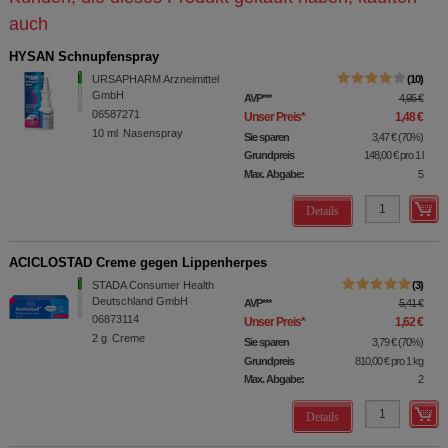
auch
HYSAN Schnupfenspray
URSAPHARM Arzneimittel
10
GmbH
AVP
***
4,95 €
06587271
Unser Preis
*
1,48 €
10
ml
Nasenspray
Sie sparen
3,47 €
(
70%
)
Grundpreis
148,00 €
pro 1 l
Max. Abgabe:
5
Details
ACICLOSTAD Creme gegen Lippenherpes
STADA Consumer Health
3
Deutschland GmbH
AVP
***
5,41 €
06873114
Unser Preis
*
1,62 €
2
g
Creme
Sie sparen
3,79 €
(
70%
)
Grundpreis
810,00 €
pro 1 kg
Max. Abgabe:
2
Details