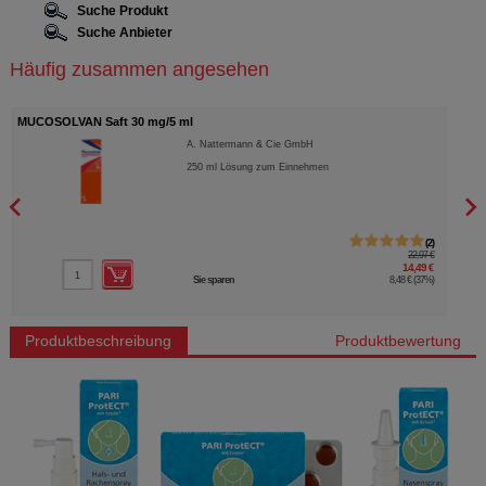
Suche Produkt
Suche Anbieter
Häufig zusammen angesehen
MUCOSOLVAN Saft 30 mg/5 ml
OTRI
A. Nattermann & Cie GmbH
250
ml
Lösung zum Einnehmen
2
22,97 €
14,49 €
Sie sparen
8,48 €
(
37%
)
Produktbeschreibung
Produktbewertung