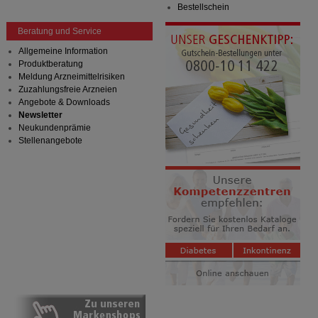
auch auf Ihre Bedürfnisse zugeschrittene Inhalte
Bestellschein
anzuzeigen und unser Partnerprogramm zu
Beratung und Service
betreiben.
Allgemeine Information
Statistik & Tracking:
Hierüber lassen sich
Produktberatung
Informationen über die Art und Weise der Nutzung
Meldung Arzneimittelrisiken
unserer Website sammeln, mit deren Hilfe wir unsere
Zuzahlungsfreie Arzneien
Website weiter für Sie optimieren können, den Inhalt
Angebote & Downloads
auf unserer Website aber auch die Werbung auf
Newsletter
Drittseiten möglichst relevant für Sie zu gestalten.
Neukundenprämie
Bitte beachten Sie, dass Daten hierfür teilweise an
Stellenangebote
Dritte wie z.B. Google oder soziale Medien
übertragen werden.