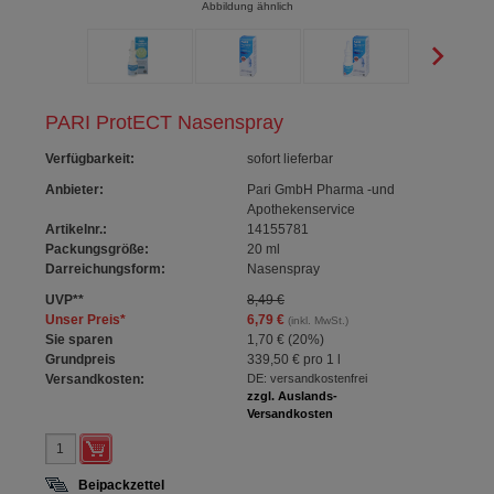
Abbildung ähnlich
PARI ProtECT Nasenspray
Verfügbarkeit
:
sofort lieferbar
Anbieter:
Pari GmbH Pharma -und
Apothekenservice
Artikelnr.:
14155781
Packungsgröße:
20
ml
Darreichungsform:
Nasenspray
UVP
**
8,49 €
Unser Preis
*
6,79 €
(inkl. MwSt.)
Sie sparen
1,70 €
(
20%
)
Grundpreis
339,50 €
pro 1 l
Versandkosten:
DE: versandkostenfrei
zzgl. Auslands-
Versandkosten
Beipackzettel