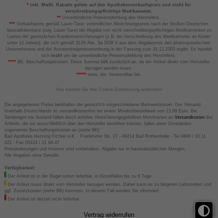
*
inkl. MwSt. Rabatte gelten auf den Apothekenverkaufspreis und nicht für
verschreibungspflichtige Medikamente.
**
Unverbindliche Preisempfehlung des Herstellers.
***
Verkaufspreis gemäß Lauer-Taxe; verbindlicher Abrechnungspreis nach der Großen Deutschen
Spezialitätentaxe (sog. Lauer-Taxe) bei Abgabe von nicht verschreibungspflichtigen Medikamenten zu
Lasten der gesetzlichen Krankenversicherungen (z.B. bei Verschreibung des Medikaments an Kinder
unter 12 Jahren), die sich gemäß §129 Abs. 5a SGB V aus dem Abgabepreis des pharmazeutischen
Unternehmens und der Arzneimittelpreisverordnung in der Fassung zum 31.12.2003 ergibt. Es handelt
sich
nicht
um die unverbindliche Preisempfehlung des Herstellers.
****
BK: Beschaffungskosten. Diese Summe fällt zusätzlich an, da der Artikel direkt vom Hersteller
bezogen werden muss.
*****
verw. bis: Verwendbar bis.
Hier können Sie Ihre Cookie-Zustimmung widerrufen
Die angegebenen Preise beinhalten die gesetzlich vorgeschriebene Mehrwertsteuer. Der Versand
innerhalb Deutschlands ist versandkostenfrei bei einem Mindestbestellwert von 13,99 Euro. Bei
Sendungen ins Ausland fallen durch erhöhte Versicherungsgebühren Mehrkosten an
Versandkosten
Bei
Artikeln, die wir ausschließlich über den Hersteller beziehen können, fallen unter Umständen
sogenannte Beschaffungskosten an (siehe BK).
Bad Apotheke Henning Fichter e.K. - Frankfurter Str. 27 - 49214 Bad Rothenfelde - Tel 0800 / 10 11
422 - Fax 05424 / 21 64 47
Preisänderungen und Irrtümer sind vorbehalten. Abgabe nur in haushaltsüblichen Mengen.
Alle Angaben ohne Gewähr.
Verfügbarkeit:
Der Artikel ist in der Regel sofort lieferbar, in Einzelfällen bis zu 6 Tage.
Der Artikel muss direkt vom Hersteller bezogen werden. Daher kann es zu längeren Lieferzeiten und
ggf. Zusatzkosten (siehe BK) kommen. In diesem Fall werden Sie informiert.
Der Artikel ist derzeit nicht lieferbar.
Vertrag widerrufen