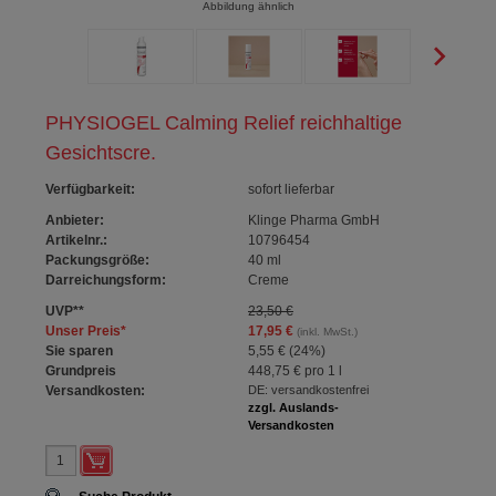
Abbildung ähnlich
PHYSIOGEL Calming Relief reichhaltige
Gesichtscre.
Verfügbarkeit
:
sofort lieferbar
Anbieter:
Klinge Pharma GmbH
Artikelnr.:
10796454
Packungsgröße:
40
ml
Darreichungsform:
Creme
UVP
**
23,50 €
Unser Preis
*
17,95 €
(inkl. MwSt.)
Sie sparen
5,55 €
(
24%
)
Grundpreis
448,75 €
pro 1 l
Versandkosten:
DE: versandkostenfrei
zzgl. Auslands-
Versandkosten