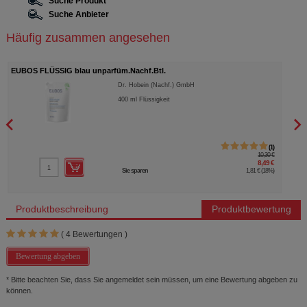
Suche Produkt
Suche Anbieter
Häufig zusammen angesehen
EUBOS FLÜSSIG blau unparfüm.Nachf.Btl.
EUBO
Dr. Hobein (Nachf.) GmbH
400
ml
Flüssigkeit
1
10,30 €
8,49 €
Sie sparen
1,81 €
(
18%
)
Produktbeschreibung
Produktbewertung
(
4
Bewertungen )
Bewertung abgeben
* Bitte beachten Sie, dass Sie angemeldet sein müssen, um eine Bewertung abgeben zu
können.