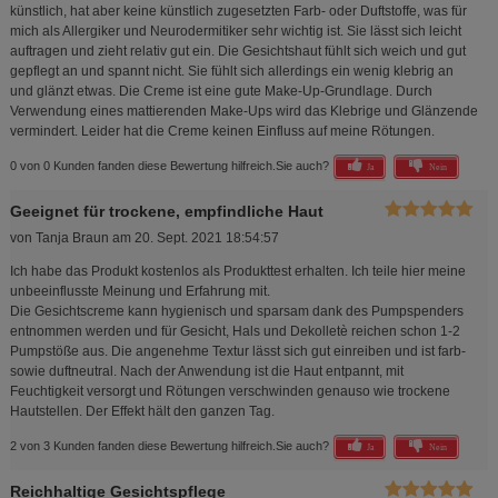
künstlich, hat aber keine künstlich zugesetzten Farb- oder Duftstoffe, was für
mich als Allergiker und Neurodermitiker sehr wichtig ist. Sie lässt sich leicht
auftragen und zieht relativ gut ein. Die Gesichtshaut fühlt sich weich und gut
gepflegt an und spannt nicht. Sie fühlt sich allerdings ein wenig klebrig an
und glänzt etwas. Die Creme ist eine gute Make-Up-Grundlage. Durch
Verwendung eines mattierenden Make-Ups wird das Klebrige und Glänzende
vermindert. Leider hat die Creme keinen Einfluss auf meine Rötungen.
0 von 0 Kunden fanden diese Bewertung hilfreich.
Sie auch?
Ja
Nein
Geeignet für trockene, empfindliche Haut
von
Tanja Braun
am
20. Sept. 2021 18:54:57
Ich habe das Produkt kostenlos als Produkttest erhalten. Ich teile hier meine
unbeeinflusste Meinung und Erfahrung mit.
Die Gesichtscreme kann hygienisch und sparsam dank des Pumpspenders
entnommen werden und für Gesicht, Hals und Dekolletè reichen schon 1-2
Pumpstöße aus. Die angenehme Textur lässt sich gut einreiben und ist farb-
sowie duftneutral. Nach der Anwendung ist die Haut entpannt, mit
Feuchtigkeit versorgt und Rötungen verschwinden genauso wie trockene
Hautstellen. Der Effekt hält den ganzen Tag.
2 von 3 Kunden fanden diese Bewertung hilfreich.
Sie auch?
Ja
Nein
Reichhaltige Gesichtspflege