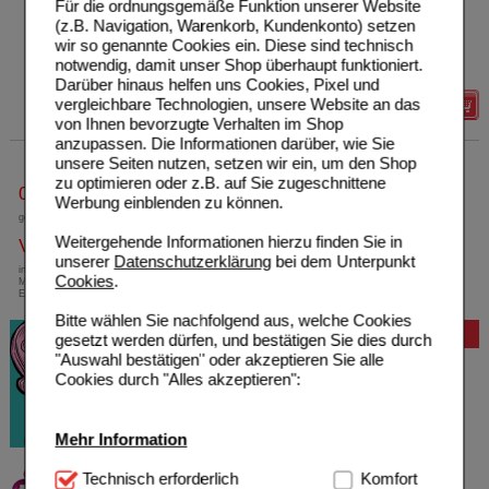
Für die ordnungsgemäße Funktion unserer Website
Unser Preis
*
21,55 €
40
ml
Creme
(z.B. Navigation, Warenkorb, Kundenkonto) setzen
Sie sparen
3,95 €
(
15%
)
wir so genannte Cookies ein. Diese sind technisch
Grundpreis
538,75 €
pro 1 l
notwendig, damit unser Shop überhaupt funktioniert.
MHD:
04/2027
Darüber hinaus helfen uns Cookies, Pixel und
vergleichbare Technologien, unsere Website an das
Details
von Ihnen bevorzugte Verhalten im Shop
anzupassen. Die Informationen darüber, wie Sie
unsere Seiten nutzen, setzen wir ein, um den Shop
zu optimieren oder z.B. auf Sie zugeschnittene
0800-10 11 422
Werbung einblenden zu können.
gebührenfreie Rufnummer
Weitergehende Informationen hierzu finden Sie in
Versandkostenfrei
unserer
Datenschutzerklärung
bei dem Unterpunkt
innerhalb Deutschlands bei einem
Cookies
.
Mindestbestellwert von 13,99 Euro oder bei
Einsendung eines Kassenrezeptes
Bitte wählen Sie nachfolgend aus, welche Cookies
Bewertung
gesetzt werden dürfen, und bestätigen Sie dies durch
"Auswahl bestätigen" oder akzeptieren Sie alle
Cookies durch "Alles akzeptieren":
Mehr Information
Technisch Notwendig:
Technisch erforderlich
Hierbei handelt es sich um
Komfort