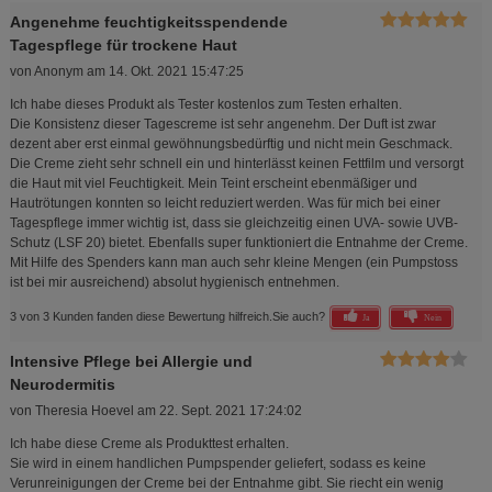
Angenehme feuchtigkeitsspendende
Tagespflege für trockene Haut
von
Anonym
am
14. Okt. 2021 15:47:25
Ich habe dieses Produkt als Tester kostenlos zum Testen erhalten.
Die Konsistenz dieser Tagescreme ist sehr angenehm. Der Duft ist zwar
dezent aber erst einmal gewöhnungsbedürftig und nicht mein Geschmack.
Die Creme zieht sehr schnell ein und hinterlässt keinen Fettfilm und versorgt
die Haut mit viel Feuchtigkeit. Mein Teint erscheint ebenmäßiger und
Hautrötungen konnten so leicht reduziert werden. Was für mich bei einer
Tagespflege immer wichtig ist, dass sie gleichzeitig einen UVA- sowie UVB-
Schutz (LSF 20) bietet. Ebenfalls super funktioniert die Entnahme der Creme.
Mit Hilfe des Spenders kann man auch sehr kleine Mengen (ein Pumpstoss
ist bei mir ausreichend) absolut hygienisch entnehmen.
3 von 3 Kunden fanden diese Bewertung hilfreich.
Sie auch?
Ja
Nein
Intensive Pflege bei Allergie und
Neurodermitis
von
Theresia Hoevel
am
22. Sept. 2021 17:24:02
Ich habe diese Creme als Produkttest erhalten.
Sie wird in einem handlichen Pumpspender geliefert, sodass es keine
Verunreinigungen der Creme bei der Entnahme gibt. Sie riecht ein wenig