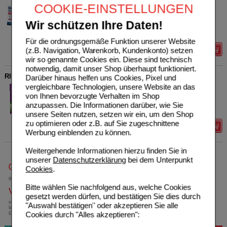
HERMES Arzneimittel GmbH
1
COOKIE-EINSTELLUNGEN
17604759
UVP
**
19,95 €
Unser Preis
*
15,19 €
30
St
Pellets
Wir schützen Ihre Daten!
Sie sparen
4,76 €
(
24%
)
Für die ordnungsgemäße Funktion unserer Website
(z.B. Navigation, Warenkorb, Kundenkonto) setzen
Details
wir so genannte Cookies ein. Diese sind technisch
notwendig, damit unser Shop überhaupt funktioniert.
RICOLA o.Z.Box Holunderblüten Bonbons
Darüber hinaus helfen uns Cookies, Pixel und
vergleichbare Technologien, unsere Website an das
MARVECS GmbH
1
von Ihnen bevorzugte Verhalten im Shop
Unser Preis
*
2,69 €
02258458
anzupassen. Die Informationen darüber, wie Sie
50
g
Bonbons
Grundpreis
53,80 €
pro 1 kg
unsere Seiten nutzen, setzen wir ein, um den Shop
zu optimieren oder z.B. auf Sie zugeschnittene
Details
Werbung einblenden zu können.
Weitergehende Informationen hierzu finden Sie in
unserer
Datenschutzerklärung
bei dem Unterpunkt
0800-10 11 422
Cookies
.
gebührenfreie Rufnummer
Bitte wählen Sie nachfolgend aus, welche Cookies
Versandkostenfrei
gesetzt werden dürfen, und bestätigen Sie dies durch
innerhalb Deutschlands bei einem
"Auswahl bestätigen" oder akzeptieren Sie alle
Mindestbestellwert von 13,99 Euro oder bei
Cookies durch "Alles akzeptieren":
Einsendung eines Kassenrezeptes