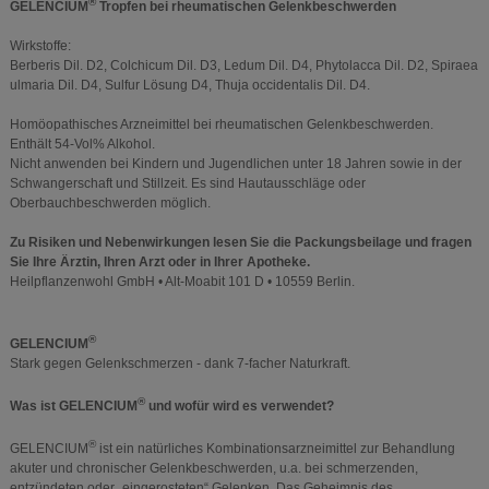
®
GELENCIUM
Tropfen bei rheumatischen Gelenkbeschwerden
Wirkstoffe:
Berberis Dil. D2, Colchicum Dil. D3, Ledum Dil. D4, Phytolacca Dil. D2, Spiraea
ulmaria Dil. D4, Sulfur Lösung D4, Thuja occidentalis Dil. D4.
Homöopathisches Arzneimittel bei rheumatischen Gelenkbeschwerden.
Enthält 54-Vol% Alkohol.
Nicht anwenden bei Kindern und Jugendlichen unter 18 Jahren sowie in der
Schwangerschaft und Stillzeit. Es sind Hautausschläge oder
Oberbauchbeschwerden möglich.
Zu Risiken und Nebenwirkungen lesen Sie die Packungsbeilage und fragen
Sie Ihre Ärztin, Ihren Arzt oder in Ihrer Apotheke.
Heilpflanzenwohl GmbH • Alt-Moabit 101 D • 10559 Berlin.
®
GELENCIUM
Stark gegen Gelenkschmerzen - dank 7-facher Naturkraft.
®
Was ist GELENCIUM
und wofür wird es verwendet?
®
GELENCIUM
ist ein natürliches Kombinationsarzneimittel zur Behandlung
akuter und chronischer Gelenkbeschwerden, u.a. bei schmerzenden,
entzündeten oder „eingerosteten“ Gelenken. Das Geheimnis des