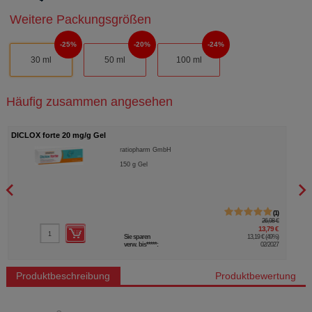
Weitere Packungsgrößen
25%
20%
24%
30 ml
50 ml
100 ml
Häufig zusammen angesehen
DICLOX forte 20 mg/g Gel
DICL
ratiopharm GmbH
150
g
Gel
1
26,98 €
13,79 €
Sie sparen
13,19 €
(
49%
)
verw. bis*****:
02/2027
Produktbeschreibung
Produktbewertung