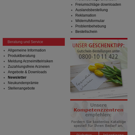
Bitte beachten Sie, dass Daten hierfür teilweise an
Freiumschläge downloaden
Dritte wie z.B. Google oder soziale Medien
Auslandsbestellung
übertragen werden.
Reklamation
Widerrufsformular
Problembehebung
Bestellschein
Beratung und Service
Allgemeine Information
Produktberatung
Meldung Arzneimittelrisiken
Zuzahlungsfreie Arzneien
Angebote & Downloads
Newsletter
Neukundenprämie
Stellenangebote