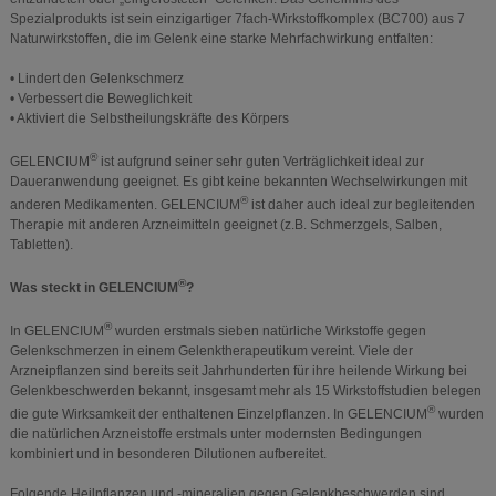
Spezialprodukts ist sein einzigartiger 7fach-Wirkstoffkomplex (BC700) aus 7
Naturwirkstoffen, die im Gelenk eine starke Mehrfachwirkung entfalten:
• Lindert den Gelenkschmerz
• Verbessert die Beweglichkeit
• Aktiviert die Selbstheilungskräfte des Körpers
®
GELENCIUM
ist aufgrund seiner sehr guten Verträglichkeit ideal zur
Daueranwendung geeignet. Es gibt keine bekannten Wechselwirkungen mit
®
anderen Medikamenten. GELENCIUM
ist daher auch ideal zur begleitenden
Therapie mit anderen Arzneimitteln geeignet (z.B. Schmerzgels, Salben,
Tabletten).
®
Was steckt in GELENCIUM
?
®
In GELENCIUM
wurden erstmals sieben natürliche Wirkstoffe gegen
Gelenkschmerzen in einem Gelenktherapeutikum vereint. Viele der
Arzneipflanzen sind bereits seit Jahrhunderten für ihre heilende Wirkung bei
Gelenkbeschwerden bekannt, insgesamt mehr als 15 Wirkstoffstudien belegen
®
die gute Wirksamkeit der enthaltenen Einzelpflanzen. In GELENCIUM
wurden
die natürlichen Arzneistoffe erstmals unter modernsten Bedingungen
kombiniert und in besonderen Dilutionen aufbereitet.
Folgende Heilpflanzen und -mineralien gegen Gelenkbeschwerden sind