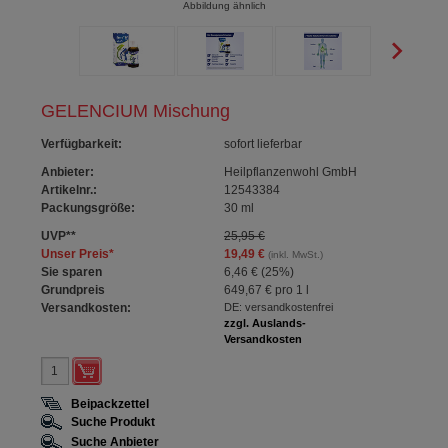
Abbildung ähnlich
GELENCIUM Mischung
Verfügbarkeit
:
sofort lieferbar
Anbieter:
Heilpflanzenwohl GmbH
Artikelnr.:
12543384
Packungsgröße:
30
ml
UVP
**
25,95 €
Unser Preis
*
19,49 €
(inkl. MwSt.)
Sie sparen
6,46 €
(
25%
)
Grundpreis
649,67 €
pro 1 l
Versandkosten:
DE: versandkostenfrei
zzgl. Auslands-
Versandkosten
Beipackzettel
Suche Produkt
Suche Anbieter