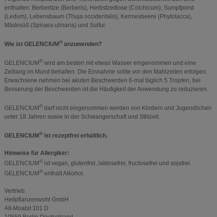
enthalten: Berberitze (Berberis), Herbstzeitlose (Colchicum), Sumpfporst
(Ledum), Lebensbaum (Thuja occidentalis), Kermesbeere (Phytolacca),
Mädesüß (Spiraea ulmaria) und Sulfur.
®
Wie ist GELENCIUM
anzuwenden?
®
GELENCIUM
wird am besten mit etwas Wasser eingenommen und eine
Zeitlang im Mund behalten. Die Einnahme sollte vor den Mahlzeiten erfolgen.
Erwachsene nehmen bei akuten Beschwerden 6-mal täglich 5 Tropfen, bei
Besserung der Beschwerden ist die Häufigkeit der Anwendung zu reduzieren.
®
GELENCIUM
darf nicht eingenommen werden von Kindern und Jugendlichen
unter 18 Jahren sowie in der Schwangerschaft und Stillzeit.
®
GELENCIUM
ist rezeptfrei erhältlich.
Hinweise für Allergiker:
®
GELENCIUM
ist vegan, glutenfrei, laktosefrei, fructosefrei und sojafrei.
®
GELENCIUM
enthält Alkohol.
Vertrieb:
Heilpflanzenwohl GmbH
Alt-Moabit 101 D