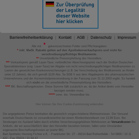
Barrierefreiheitserklärung
Kontakt
AGB
Datenschutz
Impressum
Alle mit
gekennzeichneten Felder sind Pflichtangaben.
*
inkl. MwSt. Rabatte gelten auf den Apothekenverkaufspreis und nicht für
verschreibungspflichtige Medikamente.
**
Unverbindliche Preisempfehlung des Herstellers.
***
Verkaufspreis gemäß Lauer-Taxe; verbindlicher Abrechnungspreis nach der Großen Deutschen
Spezialitätentaxe (sog. Lauer-Taxe) bei Abgabe von nicht verschreibungspflichtigen Medikamenten zu
Lasten der gesetzlichen Krankenversicherungen (z.B. bei Verschreibung des Medikaments an Kinder
unter 12 Jahren), die sich gemäß §129 Abs. 5a SGB V aus dem Abgabepreis des pharmazeutischen
Unternehmens und der Arzneimittelpreisverordnung in der Fassung zum 31.12.2003 ergibt. Es handelt
sich
nicht
um die unverbindliche Preisempfehlung des Herstellers.
****
BK: Beschaffungskosten. Diese Summe fällt zusätzlich an, da der Artikel direkt vom Hersteller
bezogen werden muss.
*****
verw. bis: Verwendbar bis.
Hier können Sie Ihre Cookie-Zustimmung widerrufen
Die angegebenen Preise beinhalten die gesetzlich vorgeschriebene Mehrwertsteuer. Der Versand
innerhalb Deutschlands ist versandkostenfrei bei einem Mindestbestellwert von 13,99 Euro. Bei
Sendungen ins Ausland fallen durch erhöhte Versicherungsgebühren Mehrkosten an
Versandkosten
Bei
Artikeln, die wir ausschließlich über den Hersteller beziehen können, fallen unter Umständen
sogenannte Beschaffungskosten an (siehe BK).
Bad Apotheke Henning Fichter e.K. - Frankfurter Str. 27 - 49214 Bad Rothenfelde - Tel 0800 / 10 11
422 - Fax 05424 / 21 64 47