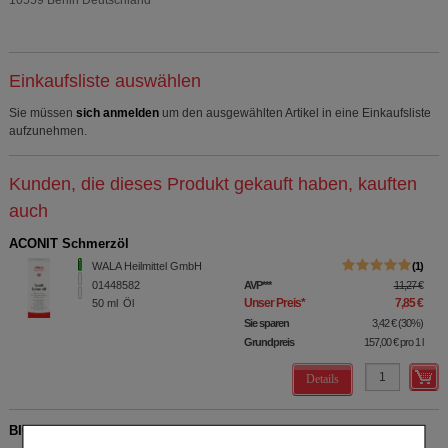
10559 Berlin Deutschland
Einkaufsliste auswählen
Sie müssen
sich anmelden
um den ausgewählten Artikel in eine Einkaufsliste
aufzunehmen.
Kunden, die dieses Produkt gekauft haben, kauften
auch
ACONIT Schmerzöl
WALA Heilmittel GmbH
1
01448582
AVP
***
11,27 €
Unser Preis
*
7,85 €
50
ml
Öl
Sie sparen
3,42 €
(
30%
)
Grundpreis
157,00 €
pro 1 l
Details
BIOLECTRA Magnesium 400 mg Nerven & Muskeln Vital