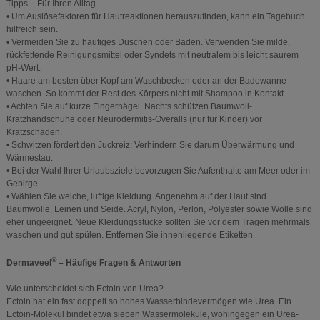
Tipps – Für Ihren Alltag
• Um Auslösefaktoren für Hautreaktionen herauszufinden, kann ein Tagebuch
hilfreich sein.
• Vermeiden Sie zu häufiges Duschen oder Baden. Verwenden Sie milde,
rückfettende Reinigungsmittel oder Syndets mit neutralem bis leicht saurem
pH-Wert.
• Haare am besten über Kopf am Waschbecken oder an der Badewanne
waschen. So kommt der Rest des Körpers nicht mit Shampoo in Kontakt.
• Achten Sie auf kurze Fingernägel. Nachts schützen Baumwoll-
Kratzhandschuhe oder Neurodermitis-Overalls (nur für Kinder) vor
Kratzschäden.
• Schwitzen fördert den Juckreiz: Verhindern Sie darum Überwärmung und
Wärmestau.
• Bei der Wahl Ihrer Urlaubsziele bevorzugen Sie Aufenthalte am Meer oder im
Gebirge.
• Wählen Sie weiche, luftige Kleidung. Angenehm auf der Haut sind
Baumwolle, Leinen und Seide. Acryl, Nylon, Perlon, Polyester sowie Wolle sind
eher ungeeignet. Neue Kleidungsstücke sollten Sie vor dem Tragen mehrmals
waschen und gut spülen. Entfernen Sie innenliegende Etiketten.
®
Dermaveel
– Häufige Fragen & Antworten
Wie unterscheidet sich Ectoin von Urea?
Ectoin hat ein fast doppelt so hohes Wasserbindevermögen wie Urea. Ein
Ectoin-Molekül bindet etwa sieben Wassermoleküle, wohingegen ein Urea-