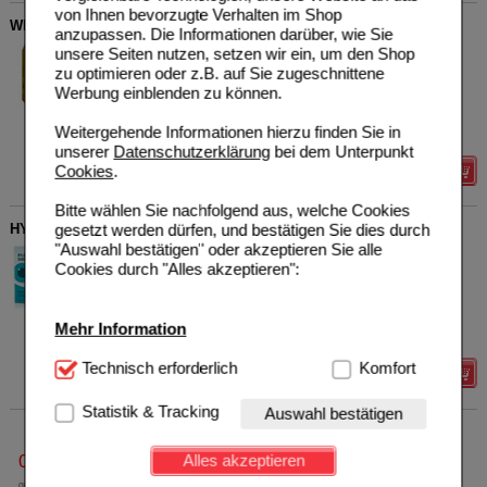
von Ihnen bevorzugte Verhalten im Shop
WELEDA baby Calendula Pflegecreme Körper & Gesicht
anzupassen. Die Informationen darüber, wie Sie
WELEDA AG
0
unsere Seiten nutzen, setzen wir ein, um den Shop
16019728
UVP
**
6,95 €
zu optimieren oder z.B. auf Sie zugeschnittene
Unser Preis
*
5,56 €
Werbung einblenden zu können.
75
ml
Creme
Sie sparen
1,39 €
(
20%
)
Weitergehende Informationen hierzu finden Sie in
Grundpreis
74,13 €
pro 1 l
unserer
Datenschutzerklärung
bei dem Unterpunkt
Cookies
.
Details
Bitte wählen Sie nachfolgend aus, welche Cookies
gesetzt werden dürfen, und bestätigen Sie dies durch
HYLO-CARE Augentropfen
"Auswahl bestätigen" oder akzeptieren Sie alle
URSAPHARM Arzneimittel
0
Cookies durch "Alles akzeptieren":
GmbH
UVP
**
30,45 €
01632995
Unser Preis
*
21,99 €
2X10
ml
Augentropfen
Sie sparen
8,46 €
(
28%
)
Mehr Information
Grundpreis
1.099,50 €
pro 1 l
Technisch Notwendig:
Technisch erforderlich
Hierbei handelt es sich um
Komfort
Details
Cookies, die für die Grundfunktionen unserer
Website notwendig sind (z.B. Navigation, Warenkorb,
Statistik & Tracking
Auswahl bestätigen
Kundenkonto), weshalb auf diese nicht verzichtet
werden kann.
Alles akzeptieren
0800-10 11 422
Komfort:
Diese Cookies werden genutzt um das
gebührenfreie Rufnummer