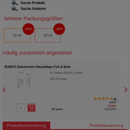
Suche Produkt
Suche Anbieter
Weitere Packungsgrößen
31%
30%
30 ml
50 ml
Häufig zusammen angesehen
EUBOS Diabetische Hautpflege Fuß & Bein
HAME
Dr. Hobein (Nachf.) GmbH
100
ml
Creme
1
14,80 €
11,84 €
Sie sparen
2,96 €
(
20%
)
Produktbeschreibung
Produktbewertung