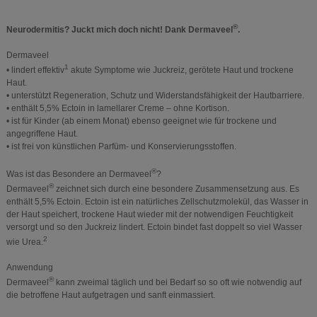
®
Neurodermitis? Juckt mich doch nicht! Dank Dermaveel
.
Dermaveel
1
• lindert effektiv
akute Symptome wie Juckreiz, gerötete Haut und trockene
Haut.
• unterstützt Regeneration, Schutz und Widerstandsfähigkeit der Hautbarriere.
• enthält 5,5% Ectoin in lamellarer Creme – ohne Kortison.
• ist für Kinder (ab einem Monat) ebenso geeignet wie für trockene und
angegriffene Haut.
• ist frei von künstlichen Parfüm- und Konservierungsstoffen.
®
Was ist das Besondere an Dermaveel
?
®
Dermaveel
zeichnet sich durch eine besondere Zusammensetzung aus. Es
enthält 5,5% Ectoin. Ectoin ist ein natürliches Zellschutzmolekül, das Wasser in
der Haut speichert, trockene Haut wieder mit der notwendigen Feuchtigkeit
versorgt und so den Juckreiz lindert. Ectoin bindet fast doppelt so viel Wasser
2
wie Urea.
Anwendung
®
Dermaveel
kann zweimal täglich und bei Bedarf so so oft wie notwendig auf
die betroffene Haut aufgetragen und sanft einmassiert.