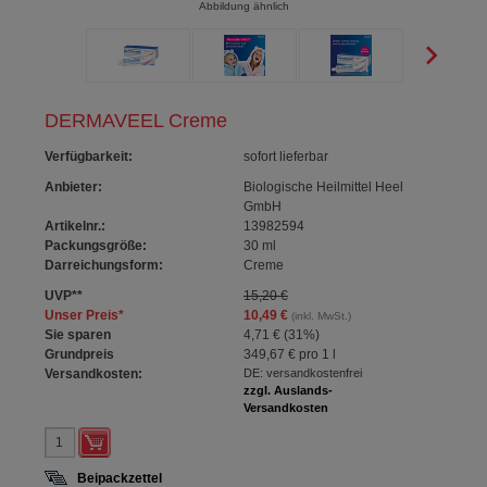
Abbildung ähnlich
DERMAVEEL Creme
Verfügbarkeit
:
sofort lieferbar
Anbieter:
Biologische Heilmittel Heel
GmbH
Artikelnr.:
13982594
Packungsgröße:
30
ml
Darreichungsform:
Creme
UVP
**
15,20 €
Unser Preis
*
10,49 €
(inkl. MwSt.)
Sie sparen
4,71 €
(
31%
)
Grundpreis
349,67 €
pro 1 l
Versandkosten:
DE: versandkostenfrei
zzgl. Auslands-
Versandkosten
Beipackzettel