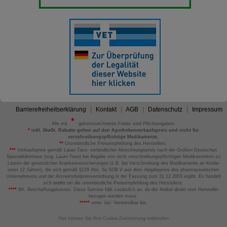
Barrierefreiheitserklärung
Kontakt
AGB
Datenschutz
Impressum
Alle mit
gekennzeichneten Felder sind Pflichtangaben.
*
inkl. MwSt. Rabatte gelten auf den Apothekenverkaufspreis und nicht für
verschreibungspflichtige Medikamente.
**
Unverbindliche Preisempfehlung des Herstellers.
***
Verkaufspreis gemäß Lauer-Taxe; verbindlicher Abrechnungspreis nach der Großen Deutschen
Spezialitätentaxe (sog. Lauer-Taxe) bei Abgabe von nicht verschreibungspflichtigen Medikamenten zu
Lasten der gesetzlichen Krankenversicherungen (z.B. bei Verschreibung des Medikaments an Kinder
unter 12 Jahren), die sich gemäß §129 Abs. 5a SGB V aus dem Abgabepreis des pharmazeutischen
Unternehmens und der Arzneimittelpreisverordnung in der Fassung zum 31.12.2003 ergibt. Es handelt
sich
nicht
um die unverbindliche Preisempfehlung des Herstellers.
****
BK: Beschaffungskosten. Diese Summe fällt zusätzlich an, da der Artikel direkt vom Hersteller
bezogen werden muss.
*****
verw. bis: Verwendbar bis.
Hier können Sie Ihre Cookie-Zustimmung widerrufen