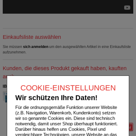
Einkaufsliste auswählen
Sie müssen
sich anmelden
um den ausgewählten Artikel in eine Einkaufsliste
aufzunehmen.
Kunden, die dieses Produkt gekauft haben, kauften
auch
COOKIE-EINSTELLUNGEN
IBUHEXAL akut 400 Filmtabletten
Hexal AG
2
Wir schützen Ihre Daten!
03161577
AVP
***
13,45 €
Unser Preis
*
4,03 €
50
St
Filmtabletten
Für die ordnungsgemäße Funktion unserer Website
Sie sparen
9,42 €
(
70%
)
(z.B. Navigation, Warenkorb, Kundenkonto) setzen
Max. Abgabe:
2
wir so genannte Cookies ein. Diese sind technisch
notwendig, damit unser Shop überhaupt funktioniert.
Details
Darüber hinaus helfen uns Cookies, Pixel und
vergleichbare Technologien, unsere Website an das