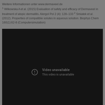
Weitere Informationen unter www.dermaveel.de
1
Wilkowska A et al. (2015) Evaluation of safety and efficacy of Dermaveel in
2
treatment of atopic dermatitis. Alergol Pol 2 (4): 128–133
Smiatek et al.
(2012). Properties of compatible solutes in aqueous solution. Biophys Chem
160(1):62-8 (Computersimulation)