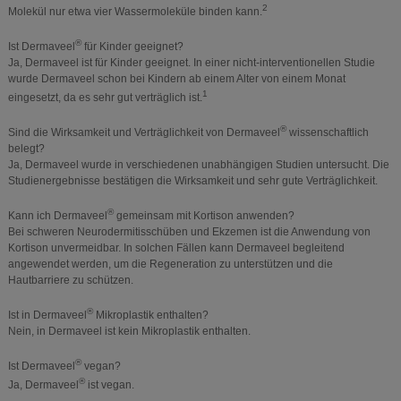
2
Molekül nur etwa vier Wassermoleküle binden kann.
®
Ist Dermaveel
für Kinder geeignet?
Ja, Dermaveel ist für Kinder geeignet. In einer nicht-interventionellen Studie
wurde Dermaveel schon bei Kindern ab einem Alter von einem Monat
1
eingesetzt, da es sehr gut verträglich ist.
®
Sind die Wirksamkeit und Verträglichkeit von Dermaveel
wissenschaftlich
belegt?
Ja, Dermaveel wurde in verschiedenen unabhängigen Studien untersucht. Die
Studienergebnisse bestätigen die Wirksamkeit und sehr gute Verträglichkeit.
®
Kann ich Dermaveel
gemeinsam mit Kortison anwenden?
Bei schweren Neurodermitisschüben und Ekzemen ist die Anwendung von
Kortison unvermeidbar. In solchen Fällen kann Dermaveel begleitend
angewendet werden, um die Regeneration zu unterstützen und die
Hautbarriere zu schützen.
®
Ist in Dermaveel
Mikroplastik enthalten?
Nein, in Dermaveel ist kein Mikroplastik enthalten.
®
Ist Dermaveel
vegan?
®
Ja, Dermaveel
ist vegan.