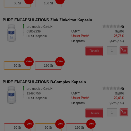
60 St
180 St
PURE ENCAPSULATIONS Zink Zinkcitrat Kapseln
pro medico GmbH
0
05852239
UVP
**
32,20 €
Unser Preis
*
25,76 €
60
St
Kapseln
Sie sparen
6,44 €
(
20%
)
Details
20%
38%
60 St
180 St
PURE ENCAPSULATIONS B-Complex Kapseln
pro medico GmbH
0
12496756
UVP
**
28,10 €
Unser Preis
*
22,48 €
60
St
Kapseln
Sie sparen
5,62 €
(
20%
)
Details
20%
20%
30%
30 St
60 St
120 St