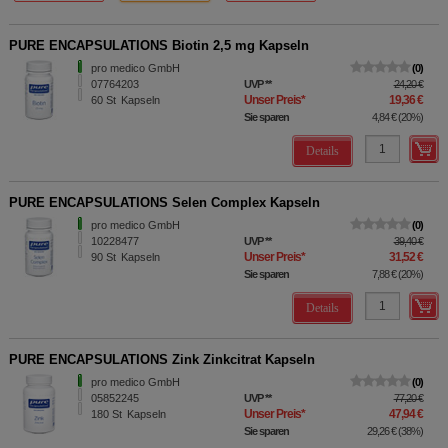
PURE ENCAPSULATIONS Biotin 2,5 mg Kapseln
pro medico GmbH
0
07764203
UVP
**
24,20 €
Unser Preis
*
19,36 €
60
St
Kapseln
Sie sparen
4,84 €
(
20%
)
Details
PURE ENCAPSULATIONS Selen Complex Kapseln
pro medico GmbH
0
10228477
UVP
**
39,40 €
Unser Preis
*
31,52 €
90
St
Kapseln
Sie sparen
7,88 €
(
20%
)
Details
PURE ENCAPSULATIONS Zink Zinkcitrat Kapseln
pro medico GmbH
0
05852245
UVP
**
77,20 €
Unser Preis
*
47,94 €
180
St
Kapseln
Sie sparen
29,26 €
(
38%
)