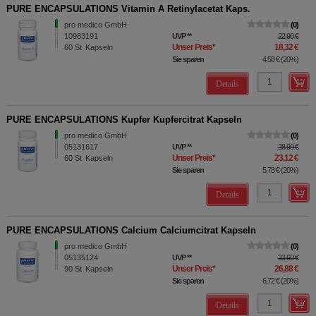
PURE ENCAPSULATIONS Vitamin A Retinylacetat Kaps.
pro medico GmbH
0
10983191
UVP
**
22,90 €
Unser Preis
*
18,32 €
60
St
Kapseln
Sie sparen
4,58 €
(
20%
)
Details
PURE ENCAPSULATIONS Kupfer Kupfercitrat Kapseln
pro medico GmbH
0
05131617
UVP
**
28,90 €
Unser Preis
*
23,12 €
60
St
Kapseln
Sie sparen
5,78 €
(
20%
)
Details
PURE ENCAPSULATIONS Calcium Calciumcitrat Kapseln
pro medico GmbH
0
05135124
UVP
**
33,60 €
Unser Preis
*
26,88 €
90
St
Kapseln
Sie sparen
6,72 €
(
20%
)
Details