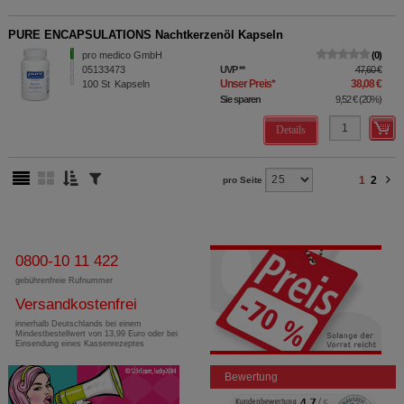
Dritte wie z.B. Google oder soziale Medien
übertragen werden.
PURE ENCAPSULATIONS Nachtkerzenöl Kapseln
pro medico GmbH
0
05133473
UVP
**
47,60 €
Unser Preis
*
38,08 €
100
St
Kapseln
Sie sparen
9,52 €
(
20%
)
Details
1
2
pro Seite
0800-10 11 422
gebührenfreie Rufnummer
Versandkostenfrei
innerhalb Deutschlands bei einem
Mindestbestellwert von 13,99 Euro oder bei
Einsendung eines Kassenrezeptes
Bewertung