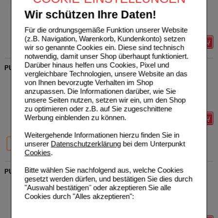
16744636
UVP
**
70,80 €
Unser Preis
*
56,64 €
140
g
Pulver
Wir schützen Ihre Daten!
Sie sparen
14,16 €
(
20%
)
Grundpreis
404,57 €
pro 1 kg
Für die ordnungsgemäße Funktion unserer Website
(z.B. Navigation, Warenkorb, Kundenkonto) setzen
Details
wir so genannte Cookies ein. Diese sind technisch
notwendig, damit unser Shop überhaupt funktioniert.
Darüber hinaus helfen uns Cookies, Pixel und
PURE ENCAPSULATIONS Mineral 650A Kapseln
vergleichbare Technologien, unsere Website an das
pro medico GmbH
0
von Ihnen bevorzugte Verhalten im Shop
05132427
UVP
**
34,70 €
anzupassen. Die Informationen darüber, wie Sie
Unser Preis
*
27,76 €
90
St
Kapseln
unsere Seiten nutzen, setzen wir ein, um den Shop
Sie sparen
6,94 €
(
20%
)
zu optimieren oder z.B. auf Sie zugeschnittene
Werbung einblenden zu können.
Details
Weitergehende Informationen hierzu finden Sie in
20%
20%
unserer
Datenschutzerklärung
bei dem Unterpunkt
90 St
180 St
Cookies
.
Bitte wählen Sie nachfolgend aus, welche Cookies
PURE ENCAPSULATIONS Vitamin C Kapseln
gesetzt werden dürfen, und bestätigen Sie dies durch
pro medico GmbH
0
"Auswahl bestätigen" oder akzeptieren Sie alle
06552456
UVP
**
41,50 €
Cookies durch "Alles akzeptieren":
Unser Preis
*
33,20 €
90
St
Kapseln
Sie sparen
8,30 €
(
20%
)