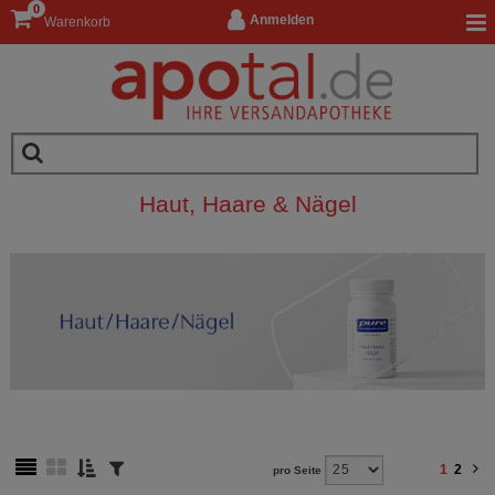
0
Anmelden
Warenkorb
Haut, Haare & Nägel
1
2
pro Seite