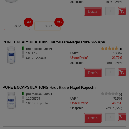
Sie sparen
19,77 €
(
33%
)
Details
20%
33%
90 St
180 St
PURE ENCAPSULATIONS Haut-Haare-Nägel Pure 365 Kps.
pro medico GmbH
1
10317531
UVP
**
30,30 €
Unser Preis
*
21,79 €
60
St
Kapseln
Sie sparen
8,51 €
(
28%
)
Details
PURE ENCAPSULATIONS Haut-Haare-Nägel Kapseln
pro medico GmbH
0
12358735
UVP
**
71,70 €
Unser Preis
*
48,75 €
180
St
Kapseln
Sie sparen
22,95 €
(
32%
)
Details