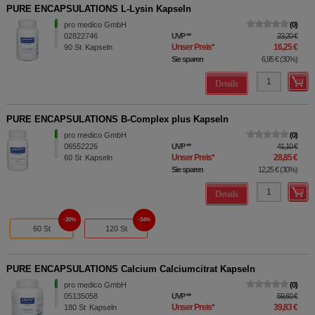
PURE ENCAPSULATIONS L-Lysin Kapseln
pro medico GmbH
0
02822746
UVP
**
23,20 €
Unser Preis
*
16,25 €
90
St
Kapseln
Sie sparen
6,95 €
(
30%
)
Details
PURE ENCAPSULATIONS B-Complex plus Kapseln
pro medico GmbH
0
06552226
UVP
**
41,10 €
Unser Preis
*
28,85 €
60
St
Kapseln
Sie sparen
12,25 €
(
30%
)
Details
30%
34%
60 St
120 St
PURE ENCAPSULATIONS Calcium Calciumcitrat Kapseln
pro medico GmbH
0
05135058
UVP
**
59,60 €
Unser Preis
*
39,83 €
180
St
Kapseln