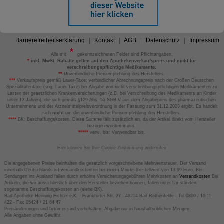
Barrierefreiheitserklärung
Kontakt
AGB
Datenschutz
Impressum
Alle mit
gekennzeichneten Felder sind Pflichtangaben.
*
inkl. MwSt. Rabatte gelten auf den Apothekenverkaufspreis und nicht für
verschreibungspflichtige Medikamente.
**
Unverbindliche Preisempfehlung des Herstellers.
***
Verkaufspreis gemäß Lauer-Taxe; verbindlicher Abrechnungspreis nach der Großen Deutschen
Spezialitätentaxe (sog. Lauer-Taxe) bei Abgabe von nicht verschreibungspflichtigen Medikamenten zu
Lasten der gesetzlichen Krankenversicherungen (z.B. bei Verschreibung des Medikaments an Kinder
unter 12 Jahren), die sich gemäß §129 Abs. 5a SGB V aus dem Abgabepreis des pharmazeutischen
Unternehmens und der Arzneimittelpreisverordnung in der Fassung zum 31.12.2003 ergibt. Es handelt
sich
nicht
um die unverbindliche Preisempfehlung des Herstellers.
****
BK: Beschaffungskosten. Diese Summe fällt zusätzlich an, da der Artikel direkt vom Hersteller
bezogen werden muss.
*****
verw. bis: Verwendbar bis.
Hier können Sie Ihre Cookie-Zustimmung widerrufen
Die angegebenen Preise beinhalten die gesetzlich vorgeschriebene Mehrwertsteuer. Der Versand
innerhalb Deutschlands ist versandkostenfrei bei einem Mindestbestellwert von 13,99 Euro. Bei
Sendungen ins Ausland fallen durch erhöhte Versicherungsgebühren Mehrkosten an
Versandkosten
Bei
Artikeln, die wir ausschließlich über den Hersteller beziehen können, fallen unter Umständen
sogenannte Beschaffungskosten an (siehe BK).
Bad Apotheke Henning Fichter e.K. - Frankfurter Str. 27 - 49214 Bad Rothenfelde - Tel 0800 / 10 11
422 - Fax 05424 / 21 64 47
Preisänderungen und Irrtümer sind vorbehalten. Abgabe nur in haushaltsüblichen Mengen.
Alle Angaben ohne Gewähr.