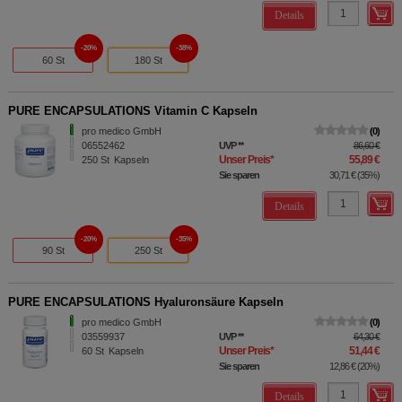
Details
20%
38%
60 St
180 St
PURE ENCAPSULATIONS Vitamin C Kapseln
pro medico GmbH
0
06552462
UVP
**
86,60 €
Unser Preis
*
55,89 €
250
St
Kapseln
Sie sparen
30,71 €
(
35%
)
Details
20%
35%
90 St
250 St
PURE ENCAPSULATIONS Hyaluronsäure Kapseln
pro medico GmbH
0
03559937
UVP
**
64,30 €
Unser Preis
*
51,44 €
60
St
Kapseln
Sie sparen
12,86 €
(
20%
)
Details