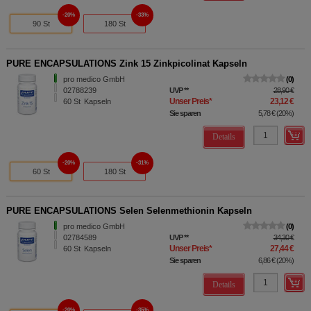
20%
33%
90 St
180 St
PURE ENCAPSULATIONS Zink 15 Zinkpicolinat Kapseln
pro medico GmbH
0
02788239
UVP
**
28,90 €
Unser Preis
*
23,12 €
60
St
Kapseln
Sie sparen
5,78 €
(
20%
)
Details
20%
31%
60 St
180 St
PURE ENCAPSULATIONS Selen Selenmethionin Kapseln
pro medico GmbH
0
02784589
UVP
**
34,30 €
Unser Preis
*
27,44 €
60
St
Kapseln
Sie sparen
6,86 €
(
20%
)
Details
20%
35%