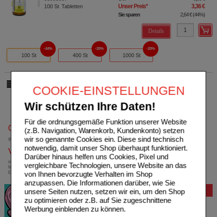
Unser Preis
*
3,36 €
100
St
Tabletten
Sie sparen
2,64 €
(
44%
)
Details
44%
20%
20%
100 St
400 St
1000 St
pro Seite
COOKIE-EINSTELLUNGEN
Wir schützen Ihre Daten!
Für die ordnungsgemäße Funktion unserer Website
0800-10 11 422
(z.B. Navigation, Warenkorb, Kundenkonto) setzen
wir so genannte Cookies ein. Diese sind technisch
gebührenfreie Rufnummer
notwendig, damit unser Shop überhaupt funktioniert.
Versandkostenfrei
Darüber hinaus helfen uns Cookies, Pixel und
innerhalb Deutschlands bei einem
vergleichbare Technologien, unsere Website an das
Mindestbestellwert von 13,99 Euro oder bei
von Ihnen bevorzugte Verhalten im Shop
Einsendung eines Kassenrezeptes
anzupassen. Die Informationen darüber, wie Sie
Bewertung
unsere Seiten nutzen, setzen wir ein, um den Shop
zu optimieren oder z.B. auf Sie zugeschnittene
Werbung einblenden zu können.