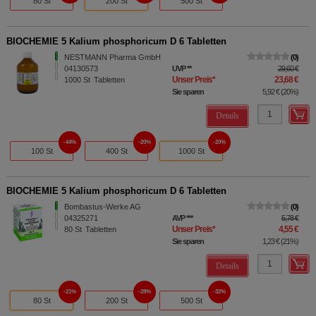
80 St
200 St
500 St
BIOCHEMIE 5 Kalium phosphoricum D 6 Tabletten
NESTMANN Pharma GmbH
0
04130573
UVP
**
29,60 €
Unser Preis
*
23,68 €
1000
St
Tabletten
Sie sparen
5,92 €
(
20%
)
Details
44%
20%
20%
100 St
400 St
1000 St
BIOCHEMIE 5 Kalium phosphoricum D 6 Tabletten
Bombastus-Werke AG
0
04325271
AVP
***
5,78 €
Unser Preis
*
4,55 €
80
St
Tabletten
Sie sparen
1,23 €
(
21%
)
Details
21%
28%
32%
80 St
200 St
500 St