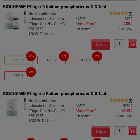
BIOCHEMIE Pflüger 5 Kalium phosphoricum D 6 Tabl.
Homöopathisches
2
Laboratorium Alexander
UVP
**
6,70 €
Unser Preis
*
4,89 €
Pflüger GmbH & Co. KG
06319180
Sie sparen
1,81 €
(
27%
)
100
St
Tabletten
Details
27%
37%
21%
100 St
400 St
1000 St
20%
4000 St
BIOCHEMIE Pflüger 5 Kalium phosphoricum D 6 Tabl.
Homöopathisches
3
Laboratorium Alexander
UVP
**
33,30 €
Unser Preis
*
26,40 €
Pflüger GmbH & Co. KG
06319257
Sie sparen
6,90 €
(
21%
)
1000
St
Tabletten
Details