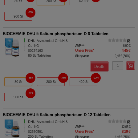
80 St
200 St
420 St
30%
900 St
BIOCHEMIE DHU 5 Kalium phosphoricum D 6 Tabletten
DHU-Arzneimittel GmbH &
0
Co. KG
AVP
***
6,90 €
Unser Preis
*
4,45 €
00274163
80
St
Tabletten
Sie sparen
2,45 €
(
36%
)
Details
36%
35%
22%
80 St
200 St
420 St
30%
900 St
BIOCHEMIE DHU 5 Kalium phosphoricum D 12 Tabletten
DHU-Arzneimittel GmbH &
0
Co. KG
AVP
***
12,65 €
Unser Preis
*
8,19 €
02580591
200
St
Tabletten
Sie sparen
4,46 €
(
35%
)