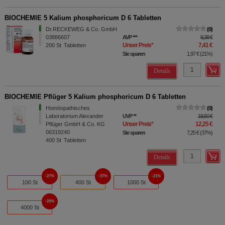
BIOCHEMIE 5 Kalium phosphoricum D 6 Tabletten
Dr.RECKEWEG & Co. GmbH
0
03886607
AVP
***
9,38 €
Unser Preis
*
7,41 €
200
St
Tabletten
Sie sparen
1,97 €
(
21%
)
Details
BIOCHEMIE Pflüger 5 Kalium phosphoricum D 6 Tabletten
Homöopathisches
0
Laboratorium Alexander
UVP
**
19,50 €
Unser Preis
*
12,25 €
Pflüger GmbH & Co. KG
06319240
Sie sparen
7,25 €
(
37%
)
400
St
Tabletten
Details
27%
37%
21%
100 St
400 St
1000 St
20%
4000 St