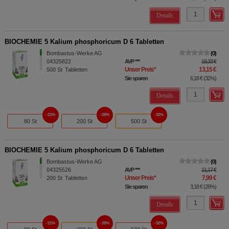
Details
BIOCHEMIE 5 Kalium phosphoricum D 6 Tabletten
Bombastus-Werke AG
0
04325822
AVP
***
19,33 €
Unser Preis
*
13,15 €
500
St
Tabletten
Sie sparen
6,18 €
(
32%
)
Details
21%
28%
32%
80 St
200 St
500 St
BIOCHEMIE 5 Kalium phosphoricum D 6 Tabletten
Bombastus-Werke AG
0
04325526
AVP
***
11,17 €
Unser Preis
*
7,99 €
200
St
Tabletten
Sie sparen
3,18 €
(
28%
)
Details
21%
28%
32%