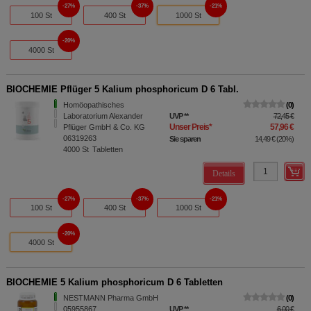
27%
37%
21%
100 St
400 St
1000 St
20%
4000 St
BIOCHEMIE Pflüger 5 Kalium phosphoricum D 6 Tabl.
Homöopathisches
0
Laboratorium Alexander
UVP
**
72,45 €
Unser Preis
*
57,96 €
Pflüger GmbH & Co. KG
06319263
Sie sparen
14,49 €
(
20%
)
4000
St
Tabletten
Details
27%
37%
21%
100 St
400 St
1000 St
20%
4000 St
BIOCHEMIE 5 Kalium phosphoricum D 6 Tabletten
NESTMANN Pharma GmbH
0
05955867
UVP
**
6,00 €