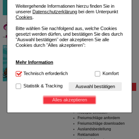
Weitergehende Informationen hierzu finden Sie in
unserer
Datenschutzerklärung
bei dem Unterpunkt
Cookies
.
Bitte wählen Sie nachfolgend aus, welche Cookies
gesetzt werden dürfen, und bestätigen Sie dies durch
"Auswahl bestätigen" oder akzeptieren Sie alle
Cookies durch "Alles akzeptieren":
Mehr Information
Technisch Notwendig:
Technisch erforderlich
Hierbei handelt es sich um
Komfort
Cookies, die für die Grundfunktionen unserer
Website notwendig sind (z.B. Navigation, Warenkorb,
Statistik & Tracking
Auswahl bestätigen
Bestellung
Kundenkonto), weshalb auf diese nicht verzichtet
werden kann.
Hilfe zur Anmeldung
Alles akzeptieren
Hilfe zum Bestellvorgang
Komfort:
Diese Cookies werden genutzt um das
Zahlungsmöglichkeiten
Einkaufserlebnis noch ansprechender zu gestalten,
Rezepte einlösen
beispielsweise für die Wiedererkennung des
Freiumschläge anfordern
Besuchers oder unsere Seite an bevorzugte
Freiumschläge downloaden
Verhaltensweisen (z.B. Spracheinstellung)
Auslandsbestellung
anzupassen. Komfort-Cookies ermöglichen es uns
Reklamation