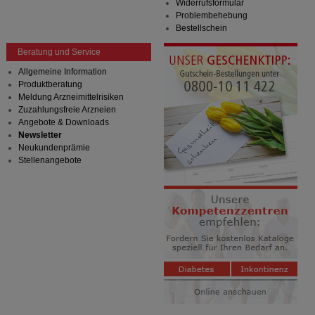
auch auf Ihre Bedürfnisse zugeschrittene Inhalte
Widerrufsformular
anzuzeigen und unser Partnerprogramm zu
Problembehebung
betreiben.
Bestellschein
Beratung und Service
Statistik & Tracking:
Hierüber lassen sich
Informationen über die Art und Weise der Nutzung
Allgemeine Information
unserer Website sammeln, mit deren Hilfe wir unsere
Produktberatung
Website weiter für Sie optimieren können, den Inhalt
Meldung Arzneimittelrisiken
auf unserer Website aber auch die Werbung auf
Zuzahlungsfreie Arzneien
Drittseiten möglichst relevant für Sie zu gestalten.
Angebote & Downloads
Bitte beachten Sie, dass Daten hierfür teilweise an
Newsletter
Dritte wie z.B. Google oder soziale Medien
Neukundenprämie
übertragen werden.
Stellenangebote