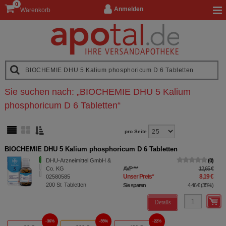
0
Anmelden
Warenkorb
Sie suchen nach:
„
BIOCHEMIE DHU 5 Kalium
phosphoricum D 6 Tabletten
“
pro Seite
BIOCHEMIE DHU 5 Kalium phosphoricum D 6 Tabletten
DHU-Arzneimittel GmbH &
0
Co. KG
AVP
***
12,65 €
Unser Preis
*
8,19 €
02580585
200
St
Tabletten
Sie sparen
4,46 €
(
35%
)
Details
36%
35%
22%