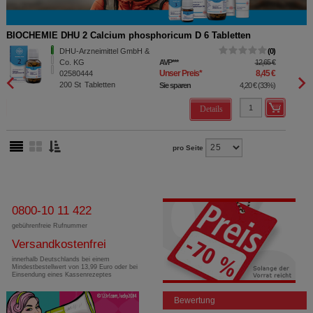
BIOCHEMIE DHU 2 Calcium phosphoricum D 6 Tabletten
BIOCH
DHU-Arzneimittel GmbH &
0
Co. KG
AVP
***
12,65 €
Unser Preis
*
8,45 €
02580444
200
St
Tabletten
Sie sparen
4,20 €
(
33%
)
Details
pro Seite
0800-10 11 422
gebührenfreie Rufnummer
Versandkostenfrei
innerhalb Deutschlands bei einem
Mindestbestellwert von 13,99 Euro oder bei
Einsendung eines Kassenrezeptes
Bewertung