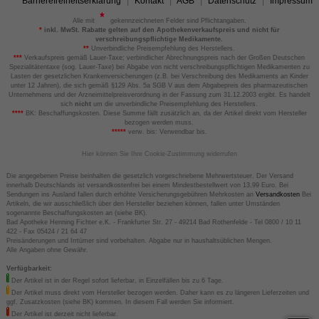
Barrierefreiheitserklärung
Kontakt
AGB
Datenschutz
Impressum
Alle mit
gekennzeichneten Felder sind Pflichtangaben.
*
inkl. MwSt. Rabatte gelten auf den Apothekenverkaufspreis und nicht für
verschreibungspflichtige Medikamente.
**
Unverbindliche Preisempfehlung des Herstellers.
***
Verkaufspreis gemäß Lauer-Taxe; verbindlicher Abrechnungspreis nach der Großen Deutschen
Spezialitätentaxe (sog. Lauer-Taxe) bei Abgabe von nicht verschreibungspflichtigen Medikamenten zu
Lasten der gesetzlichen Krankenversicherungen (z.B. bei Verschreibung des Medikaments an Kinder
unter 12 Jahren), die sich gemäß §129 Abs. 5a SGB V aus dem Abgabepreis des pharmazeutischen
Unternehmens und der Arzneimittelpreisverordnung in der Fassung zum 31.12.2003 ergibt. Es handelt
sich
nicht
um die unverbindliche Preisempfehlung des Herstellers.
****
BK: Beschaffungskosten. Diese Summe fällt zusätzlich an, da der Artikel direkt vom Hersteller
bezogen werden muss.
*****
verw. bis: Verwendbar bis.
Hier können Sie Ihre Cookie-Zustimmung widerrufen
Die angegebenen Preise beinhalten die gesetzlich vorgeschriebene Mehrwertsteuer. Der Versand
innerhalb Deutschlands ist versandkostenfrei bei einem Mindestbestellwert von 13,99 Euro. Bei
Sendungen ins Ausland fallen durch erhöhte Versicherungsgebühren Mehrkosten an
Versandkosten
Bei
Artikeln, die wir ausschließlich über den Hersteller beziehen können, fallen unter Umständen
sogenannte Beschaffungskosten an (siehe BK).
Bad Apotheke Henning Fichter e.K. - Frankfurter Str. 27 - 49214 Bad Rothenfelde - Tel 0800 / 10 11
422 - Fax 05424 / 21 64 47
Preisänderungen und Irrtümer sind vorbehalten. Abgabe nur in haushaltsüblichen Mengen.
Alle Angaben ohne Gewähr.
Verfügbarkeit:
Der Artikel ist in der Regel sofort lieferbar, in Einzelfällen bis zu 6 Tage.
Der Artikel muss direkt vom Hersteller bezogen werden. Daher kann es zu längeren Lieferzeiten und
ggf. Zusatzkosten (siehe BK) kommen. In diesem Fall werden Sie informiert.
Der Artikel ist derzeit nicht lieferbar.