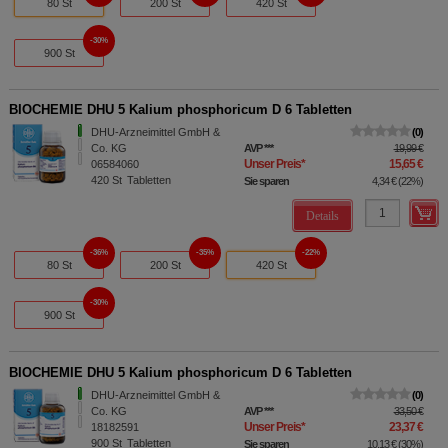
80 St
200 St
420 St
30%
900 St
BIOCHEMIE DHU 5 Kalium phosphoricum D 6 Tabletten
DHU-Arzneimittel GmbH &
0
Co. KG
AVP
***
19,99 €
Unser Preis
*
15,65 €
06584060
420
St
Tabletten
Sie sparen
4,34 €
(
22%
)
Details
36%
35%
22%
80 St
200 St
420 St
30%
900 St
BIOCHEMIE DHU 5 Kalium phosphoricum D 6 Tabletten
DHU-Arzneimittel GmbH &
0
Co. KG
AVP
***
33,50 €
Unser Preis
*
23,37 €
18182591
900
St
Tabletten
Sie sparen
10,13 €
(
30%
)