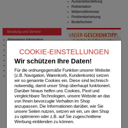
Auslandsbestellung
Reklamation
Widerrufsformular
Problembehebung
Bestellschein
Beratung und Service
Allgemeine Information
Produktberatung
COOKIE-EINSTELLUNGEN
Meldung Arzneimittelrisiken
Zuzahlungsfreie Arzneien
Wir schützen Ihre Daten!
Angebote & Downloads
Newsletter
Für die ordnungsgemäße Funktion unserer Website
Neukundenprämie
(z.B. Navigation, Warenkorb, Kundenkonto) setzen
Stellenangebote
wir so genannte Cookies ein. Diese sind technisch
notwendig, damit unser Shop überhaupt funktioniert.
Darüber hinaus helfen uns Cookies, Pixel und
vergleichbare Technologien, unsere Website an das
von Ihnen bevorzugte Verhalten im Shop
anzupassen. Die Informationen darüber, wie Sie
unsere Seiten nutzen, setzen wir ein, um den Shop
zu optimieren oder z.B. auf Sie zugeschnittene
Werbung einblenden zu können.