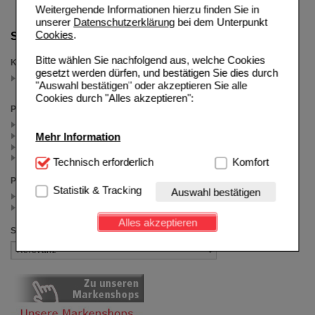
Weitergehende Informationen hierzu finden Sie in
unserer
Datenschutzerklärung
bei dem Unterpunkt
Cookies
.
Suche verfeinern
Bitte wählen Sie nachfolgend aus, welche Cookies
Kategorien
gesetzt werden dürfen, und bestätigen Sie dies durch
DHU 5
"Auswahl bestätigen" oder akzeptieren Sie alle
(auswahl entfernen)
Cookies durch "Alles akzeptieren":
Packungsgröße
200 St (2)
900 St (1)
Mehr Information
80 St (1)
420 St (1)
Technisch Notwendig:
Technisch erforderlich
Hierbei handelt es sich um
Komfort
Cookies, die für die Grundfunktionen unserer
Preis
Website notwendig sind (z.B. Navigation, Warenkorb,
Statistik & Tracking
Auswahl bestätigen
< 10.00 (3)
Kundenkonto), weshalb auf diese nicht verzichtet
>= 10.00 (2)
werden kann.
Alles akzeptieren
Sortieren nach
Komfort:
Diese Cookies werden genutzt um das
Einkaufserlebnis noch ansprechender zu gestalten,
beispielsweise für die Wiedererkennung des
Besuchers oder unsere Seite an bevorzugte
Verhaltensweisen (z.B. Spracheinstellung)
anzupassen. Komfort-Cookies ermöglichen es uns
auch auf Ihre Bedürfnisse zugeschrittene Inhalte