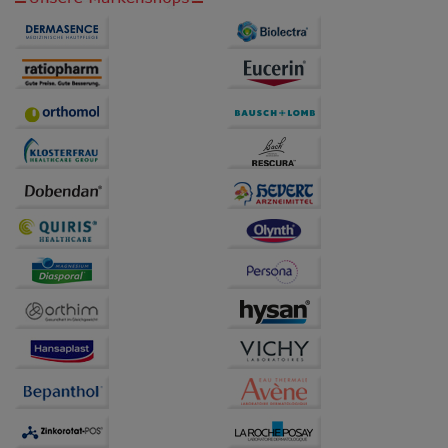
anzuzeigen und unser Partnerprogramm zu
betreiben.
Statistik & Tracking:
Hierüber lassen sich
Informationen über die Art und Weise der Nutzung
unserer Website sammeln, mit deren Hilfe wir unsere
Website weiter für Sie optimieren können, den Inhalt
auf unserer Website aber auch die Werbung auf
Drittseiten möglichst relevant für Sie zu gestalten.
Bitte beachten Sie, dass Daten hierfür teilweise an
Dritte wie z.B. Google oder soziale Medien
übertragen werden.