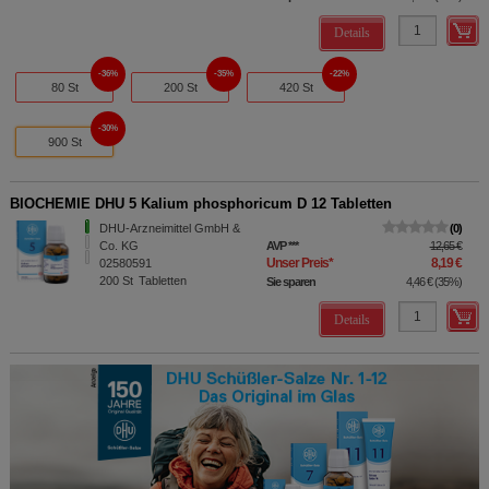
Details
36%
35%
22%
80 St
200 St
420 St
30%
900 St
BIOCHEMIE DHU 5 Kalium phosphoricum D 12 Tabletten
DHU-Arzneimittel GmbH &
0
Co. KG
AVP
***
12,65 €
Unser Preis
*
8,19 €
02580591
200
St
Tabletten
Sie sparen
4,46 €
(
35%
)
Details