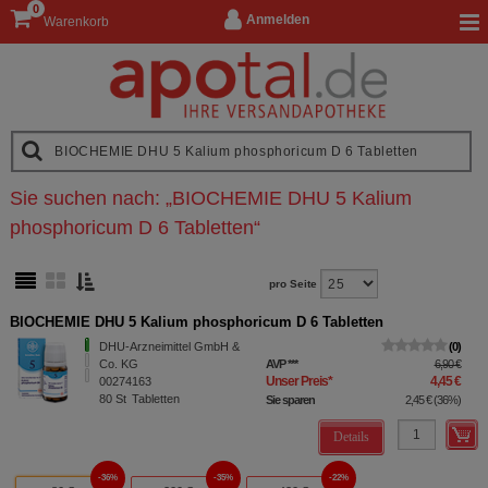
0
Anmelden
Warenkorb
Sie suchen nach:
„
BIOCHEMIE DHU 5 Kalium
phosphoricum D 6 Tabletten
“
pro Seite
BIOCHEMIE DHU 5 Kalium phosphoricum D 6 Tabletten
DHU-Arzneimittel GmbH &
0
Co. KG
AVP
***
6,90 €
Unser Preis
*
4,45 €
00274163
80
St
Tabletten
Sie sparen
2,45 €
(
36%
)
Details
36%
35%
22%